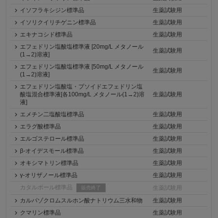
イソフラキシジン標準品
生薬試験用
イソリクイリチゲニン標準品
生薬試験用
エキナコシド標準品
生薬試験用
エフェドリン塩酸塩標準液 [20mg/L メタノール
生薬試験用
(1→2)溶液]
エフェドリン塩酸塩標準液 [50mg/L メタノール
生薬試験用
(1→2)溶液]
エフェドリン塩酸塩・プソイドエフェドリン塩
酸塩混合標準液[各100mg/L メタノール(1→2)溶
生薬試験用
液]
エメチン二塩酸塩標準品
生薬試験用
エラグ酸標準品
生薬試験用
エルゴステロール標準品
生薬試験用
β-オイデスモール標準品
生薬試験用
オキシマトリン標準品
生薬試験用
γ-オリザノール標準品
生薬試験用
カタルポール標準品
生薬試験用
販売終了
カルバゾクロムスルホン酸ナトリウム三水和物
生薬試験用
クマリン標準品
生薬試験用