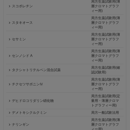
局方生薬試験用(薄
スコポレチン
層クロマトグラフ
ィー用)
局方生薬試験用(薄
スタキオース
層クロマトグラフ
ィー用)
局方生薬試験用(薄
セサミン
層クロマトグラフ
ィー用)
局方生薬試験用(薄
センノシド A
層クロマトグラフ
ィー用)
局方生薬試験用(確
タクシャトリテルペン混合試薬
認試験用)
局方生薬試験用(薄
チクセツサポニンⅣ
層クロマトグラフ
ィー用)
局方生薬試験用(定
デヒドロコリダリン硝化物
量用・薄層クロマ
トグラフィー用)
デメトキシクルクミン
局方一般試験法用
局方生薬試験用(薄
ナリンギン
層クロマトグラフ
ィー用)