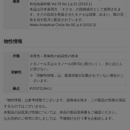
概要
和光純薬時報 Vol.78 No.1 p.21 (2010.1)
本品は日本薬局方 「キクカ」の指標成分として使用されま
す。キクの頭花を乾燥させたキクカは頭痛、めまい、眼の充
血を治す処方に配合されています。
Wako Analytical Circle No.56, p.4 (2010.3)
物性情報
外観
淡黄色～黄褐色の結晶性の粉末
メタノール又はエタノール(99.5)に溶けにくく、水にほとん
ど溶けない。
溶解性
「溶解性情報」は、最適溶媒が記載されていない場合がご
ざいます。
融点
約310℃(dec.)
「物性情報」は参考情報でございます。規格値を除き、この製品の性能を保証
するものではございません。
本製品の品質及び性能については、本品の製品規格書をご確認ください。
なお目的のご研究に対しましては、予備検討を行う事をお勧めします。