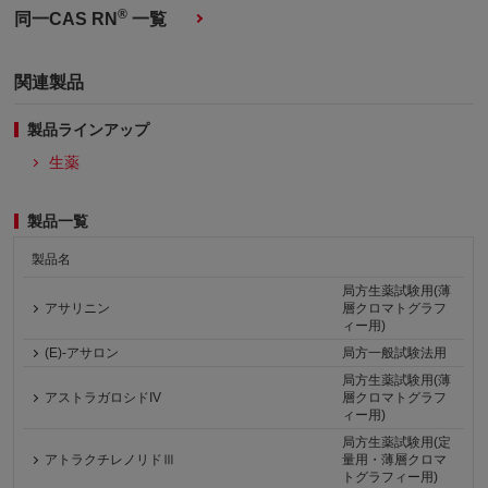
®
同一CAS RN
一覧
関連製品
製品ラインアップ
生薬
製品一覧
製品名
局方生薬試験用(薄
アサリニン
層クロマトグラフ
ィー用)
(E)-アサロン
局方一般試験法用
局方生薬試験用(薄
アストラガロシドIV
層クロマトグラフ
ィー用)
局方生薬試験用(定
アトラクチレノリドⅢ
量用・薄層クロマ
トグラフィー用)