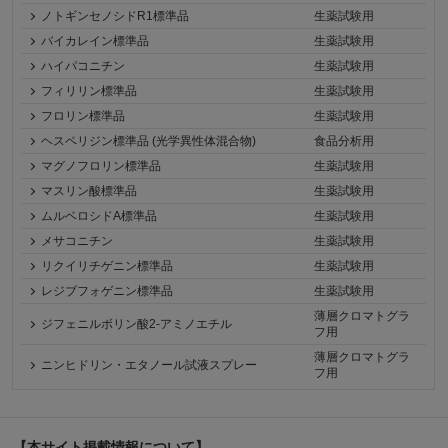
ノトギンセノシドR1標準品
生薬試験用
バイカレイン標準品
生薬試験用
ハイパコニチン
生薬試験用
フィリリン標準品
生薬試験用
フロリン標準品
生薬試験用
ヘスペリジン標準品 (光学異性体混合物)
食品分析用
マグノフロリン標準品
生薬試験用
マスリン酸標準品
生薬試験用
ムルベロシドA標準品
生薬試験用
メサコニチン
生薬試験用
リクイリチゲニン標準品
生薬試験用
レジブフォゲニン標準品
生薬試験用
薄層クロマトグラ
ジフェニルボリン酸2-アミノエチル
フ用
薄層クロマトグラ
ニンヒドリン・エタノール試液スプレー
フ用
【本サイト掲載情報について】