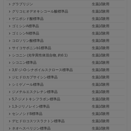
グラブリジン
生薬試験用
グリコヒオデオキシコール酸標準品
生薬試験用
ゲニポシド酸標準品
生薬試験用
ゴミシンA標準品
生薬試験用
ゴミシンN標準品
生薬試験用
コロソリン酸標準品
生薬試験用
サイコサポニンb1標準品
生薬試験用
シコニン (光学異性体混合物, 約6:1)
生薬試験用
シコニン標準品
生薬試験用
3,6'-ジ-O-シナポイルスクロース標準品
生薬試験用
ジヒドロカプサイシン標準品
生薬試験用
シミゲノール標準品
生薬試験用
ジメチルエスクレチン標準品
生薬試験用
5,7-ジメトキシフラボン標準品
生薬試験用
1,3-ジリノレイン標準品
生薬試験用
センノシドB標準品
生薬試験用
デヒドロコスツスラクトン標準品
生薬試験用
ネオヘスペリジン標準品
生薬試験用