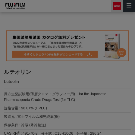
ルテオリン
Luteolin
局方生薬試験用(薄層クロマトグラフィー用)
for the Japanese
Pharmacopoeia Crude Drugs Test (for TLC)
規格含量 :
98.0+% (HPLC)
製造元 :
富士フイルム和光純薬(株)
保存条件 :
冷蔵 (氷冷輸送)
®
CAS RN
:
491-70-3
分子式 :
C15H10O6
分子量 :
286.24