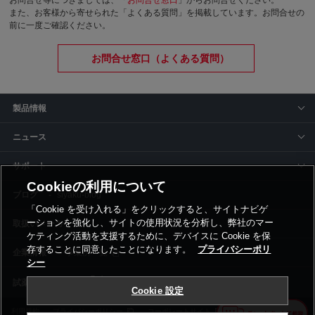
お問合せ等につきましては、「
お問合せ窓口
」からお問合せください。
また、お客様から寄せられた「よくある質問」を掲載しています。お問合せの
前に一度ご確認ください。
お問合せ窓口（よくある質問）
製品情報
ニュース
サポート
Cookieの利用について
siyaku-blog
「Cookie を受け入れる」をクリックすると、サイトナビゲ
ーションを強化し、サイトの使用状況を分析し、弊社のマー
取扱いメーカー
ケティング活動を支援するために、デバイスに Cookie を保
存することに同意したことになります。
プライバシーポリ
事業所一覧
シー
Cookie 設定
利用規約
プライバシーポリシー
コーポレートサイト
Cookie設定