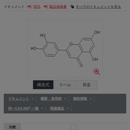
ドキュメント :
SDS
製品規格書
すべてのドキュメントを見る
構造式
ラベル
荷姿
ドキュメント
概要・使用例
物性情報
®
同一CAS RN
一覧
関連製品
比較