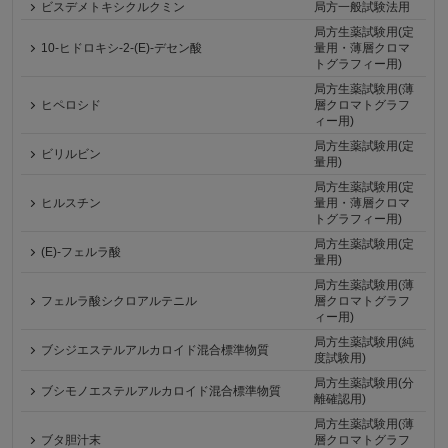
ビスデメトキシクルクミン
局方一般試験法用
局方生薬試験用(定
10-ヒドロキシ-2-(E)-デセン酸
量用・薄層クロマ
トグラフィー用)
局方生薬試験用(薄
ヒペロシド
層クロマトグラフ
ィー用)
局方生薬試験用(定
ビリルビン
量用)
局方生薬試験用(定
ヒルスチン
量用・薄層クロマ
トグラフィー用)
局方生薬試験用(定
(E)-フェルラ酸
量用)
局方生薬試験用(薄
フェルラ酸シクロアルテニル
層クロマトグラフ
ィー用)
局方生薬試験用(純
ブシジエステルアルカロイド混合標準物質
度試験用)
局方生薬試験用(分
ブシモノエステルアルカロイド混合標準物質
離確認用)
局方生薬試験用(薄
ブタ胆汁末
層クロマトグラフ