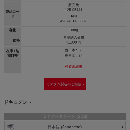
販売元
125-05441
製品コー
ド
JAN
4987481468337
容量
10mg
希望納入価格
価格
41,800 円
西日本 :
-
在庫 / 納
期目安
東日本 :
13
検査成績書
カスタム製造のご相談
ドキュメント
安全データシート (SDS)
日本語 (Japanese)