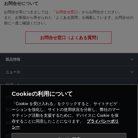
お問合せについて
お問合せ等につきましては、「
お問合せ窓口
」からお問合せください。
また、お客様から寄せられた「よくある質問」を掲載しています。お問合せの
前に一度ご確認ください。
お問合せ窓口（よくある質問）
製品情報
ニュース
サポート
Cookieの利用について
siyaku-blog
「Cookie を受け入れる」をクリックすると、サイトナビゲ
ーションを強化し、サイトの使用状況を分析し、弊社のマー
取扱いメーカー
ケティング活動を支援するために、デバイスに Cookie を保
存することに同意したことになります。
プライバシーポリ
事業所一覧
シー