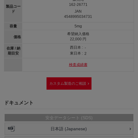
162-26771
製品コー
ド
JAN
4548995034731
容量
5mg
希望納入価格
価格
22,000 円
西日本 :
-
在庫 / 納
期目安
東日本 :
2
検査成績書
カスタム製造のご相談
ドキュメント
安全データシート (SDS)
日本語 (Japanese)