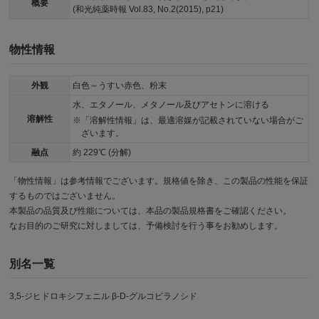
概要
(和光純薬時報 Vol.83, No.2(2015), p21)
物性情報
外観
白色～うすい赤色、粉末
水、エタノール、メタノール及びアセトンに溶ける
溶解性
「溶解性情報」は、最適溶媒が記載されていない場合がご
ざいます。
融点
約 229℃ (分解)
「物性情報」は参考情報でございます。規格値を除き、この製品の性能を保証
するものではございません。
本製品の品質及び性能については、本品の製品規格書をご確認ください。
なお目的のご研究に対しましては、予備検討を行う事をお勧めします。
別名一覧
3,5-ジヒドロキシフェニル β-D-グルコピラノシド