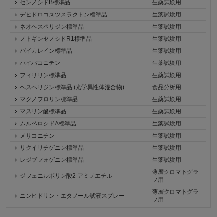
センノシドB標準品
生薬試験用
デヒドロコスツスラクトン標準品
生薬試験用
ネオヘスペリジン標準品
生薬試験用
ノトギンセノシドR1標準品
生薬試験用
バイカレイン標準品
生薬試験用
ハイパコニチン
生薬試験用
フィリリン標準品
生薬試験用
ヘスペリジン標準品 (光学異性体混合物)
食品分析用
マグノフロリン標準品
生薬試験用
マスリン酸標準品
生薬試験用
ムルベロシドA標準品
生薬試験用
メサコニチン
生薬試験用
リクイリチゲニン標準品
生薬試験用
レジブフォゲニン標準品
生薬試験用
薄層クロマトグラ
ジフェニルボリン酸2-アミノエチル
フ用
薄層クロマトグラ
ニンヒドリン・エタノール試液スプレー
フ用