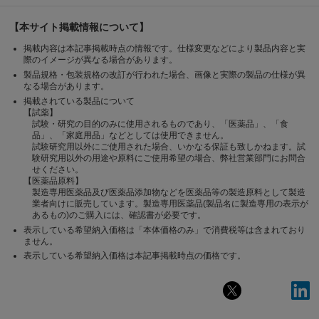
【本サイト掲載情報について】
掲載内容は本記事掲載時点の情報です。仕様変更などにより製品内容と実
際のイメージが異なる場合があります。
製品規格・包装規格の改訂が行われた場合、画像と実際の製品の仕様が異
なる場合があります。
掲載されている製品について
【試薬】
試験・研究の目的のみに使用されるものであり、「医薬品」、「食
品」、「家庭用品」などとしては使用できません。
試験研究用以外にご使用された場合、いかなる保証も致しかねます。試
験研究用以外の用途や原料にご使用希望の場合、弊社営業部門にお問合
せください。
【医薬品原料】
製造専用医薬品及び医薬品添加物などを医薬品等の製造原料として製造
業者向けに販売しています。製造専用医薬品(製品名に製造専用の表示が
あるもの)のご購入には、確認書が必要です。
表示している希望納入価格は「本体価格のみ」で消費税等は含まれており
ません。
表示している希望納入価格は本記事掲載時点の価格です。