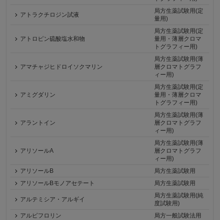
局方生薬試験用(定
アトラクチロジン試液
量用)
局方生薬試験用(定
アトロピン硫酸塩水和物
量用・薄層クロマ
トグラフィー用)
局方生薬試験用(薄
アマチャジヒドロイソクマリン
層クロマトグラフ
ィー用)
局方生薬試験用(定
アミグダリン
量用・薄層クロマ
トグラフィー用)
局方生薬試験用(薄
アラントイン
層クロマトグラフ
ィー用)
局方生薬試験用(薄
アリソールA
層クロマトグラフ
ィー用)
アリソールB
局方生薬試験用
アリソールBモノアセテート
局方生薬試験用
局方生薬試験用(純
アルテミシア・アルギイ
度試験用)
アルビフロリン
局方一般試験法用