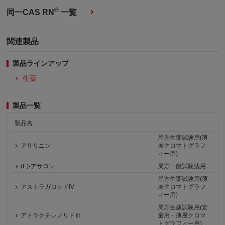
®
同一CAS RN
一覧
関連製品
製品ラインアップ
生薬
製品一覧
製品名
局方生薬試験用(薄
アサリニン
層クロマトグラフ
ィー用)
(E)-アサロン
局方一般試験法用
局方生薬試験用(薄
アストラガロシドIV
層クロマトグラフ
ィー用)
局方生薬試験用(定
アトラクチレノリドⅢ
量用・薄層クロマ
トグラフィー用)