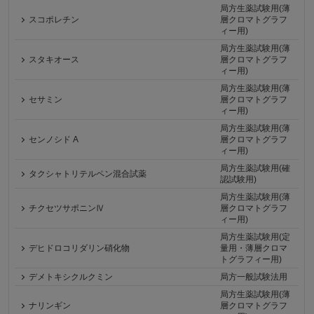
局方生薬試験用(薄
スコポレチン
層クロマトグラフ
ィー用)
局方生薬試験用(薄
スタキオース
層クロマトグラフ
ィー用)
局方生薬試験用(薄
セサミン
層クロマトグラフ
ィー用)
局方生薬試験用(薄
センノシド A
層クロマトグラフ
ィー用)
局方生薬試験用(確
タクシャトリテルペン混合試薬
認試験用)
局方生薬試験用(薄
チクセツサポニンⅣ
層クロマトグラフ
ィー用)
局方生薬試験用(定
デヒドロコリダリン硝化物
量用・薄層クロマ
トグラフィー用)
デメトキシクルクミン
局方一般試験法用
局方生薬試験用(薄
ナリンギン
層クロマトグラフ