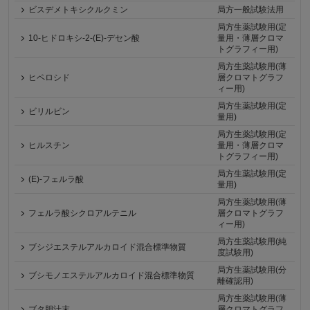
ビスデメトキシクルクミン
局方一般試験法用
局方生薬試験用(定
10-ヒドロキシ-2-(E)-デセン酸
量用・薄層クロマ
トグラフィー用)
局方生薬試験用(薄
ヒペロシド
層クロマトグラフ
ィー用)
局方生薬試験用(定
ビリルビン
量用)
局方生薬試験用(定
ヒルスチン
量用・薄層クロマ
トグラフィー用)
局方生薬試験用(定
(E)-フェルラ酸
量用)
局方生薬試験用(薄
フェルラ酸シクロアルテニル
層クロマトグラフ
ィー用)
局方生薬試験用(純
ブシジエステルアルカロイド混合標準物質
度試験用)
局方生薬試験用(分
ブシモノエステルアルカロイド混合標準物質
離確認用)
局方生薬試験用(薄
ブタ胆汁末
層クロマトグラフ