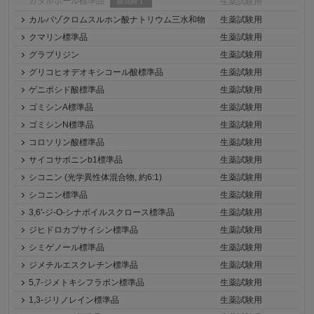
カタルポール標準品
生薬試験用
販売終了
カルバゾクロムスルホン酸ナトリウム三水和物
生薬試験用
クマリン標準品
生薬試験用
グラブリジン
生薬試験用
グリコヒオデオキシコール酸標準品
生薬試験用
ゲニポシド酸標準品
生薬試験用
ゴミシンA標準品
生薬試験用
ゴミシンN標準品
生薬試験用
コロソリン酸標準品
生薬試験用
サイコサポニンb1標準品
生薬試験用
シコニン (光学異性体混合物, 約6:1)
生薬試験用
シコニン標準品
生薬試験用
3,6'-ジ-O-シナポイルスクロース標準品
生薬試験用
ジヒドロカプサイシン標準品
生薬試験用
シミゲノール標準品
生薬試験用
ジメチルエスクレチン標準品
生薬試験用
5,7-ジメトキシフラボン標準品
生薬試験用
1,3-ジリノレイン標準品
生薬試験用