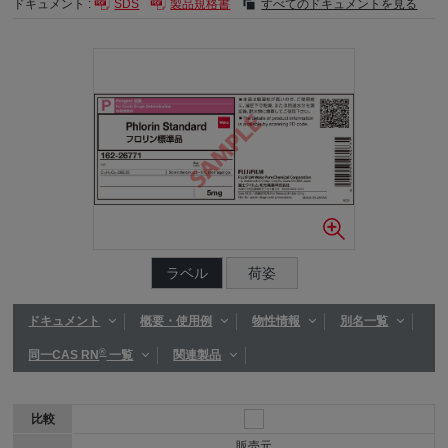
ドキュメント :
SDS
製品規格書
すべてのドキュメントを見る
ラベル
荷姿
ドキュメント
概要・使用例
物性情報
別名一覧
®
同一CAS RN
一覧
関連製品
比較
販売元