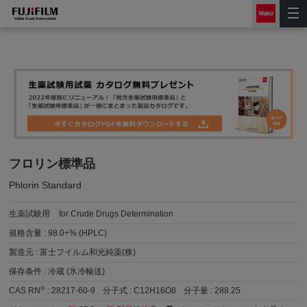
フロリン標準品
Phlorin Standard
生薬試験用
for Crude Drugs Determination
規格含量 :
98.0+% (HPLC)
製造元 :
富士フイルム和光純薬(株)
保存条件 :
冷蔵 (氷冷輸送)
®
CAS RN
:
28217-60-9
分子式 :
C12H16O8
分子量 :
288.25