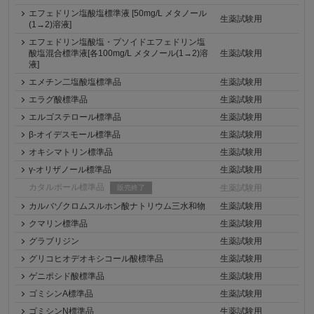
エフェドリン塩酸塩標準液 [50mg/L メタノール
生薬試験用
(1→2)溶液]
エフェドリン塩酸塩・プソイドエフェドリン塩
酸塩混合標準液[各100mg/L メタノール(1→2)溶
生薬試験用
液]
エメチン二塩酸塩標準品
生薬試験用
エラグ酸標準品
生薬試験用
エルゴステロール標準品
生薬試験用
β-オイデスモール標準品
生薬試験用
オキシマトリン標準品
生薬試験用
γ-オリザノール標準品
生薬試験用
カタルポール標準品
生薬試験用
販売終了
カルバゾクロムスルホン酸ナトリウム三水和物
生薬試験用
クマリン標準品
生薬試験用
グラブリジン
生薬試験用
グリコヒオデオキシコール酸標準品
生薬試験用
ゲニポシド酸標準品
生薬試験用
ゴミシンA標準品
生薬試験用
ゴミシンN標準品
生薬試験用