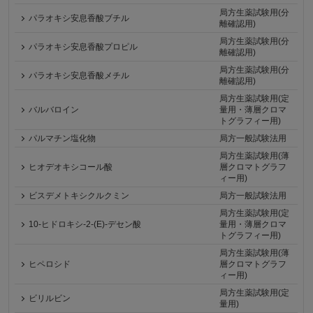
局方生薬試験用(分
パラオキシ安息香酸ブチル
離確認用)
局方生薬試験用(分
パラオキシ安息香酸プロピル
離確認用)
局方生薬試験用(分
パラオキシ安息香酸メチル
離確認用)
局方生薬試験用(定
バルバロイン
量用・薄層クロマ
トグラフィー用)
パルマチン塩化物
局方一般試験法用
局方生薬試験用(薄
ヒオデオキシコール酸
層クロマトグラフ
ィー用)
ビスデメトキシクルクミン
局方一般試験法用
局方生薬試験用(定
10-ヒドロキシ-2-(E)-デセン酸
量用・薄層クロマ
トグラフィー用)
局方生薬試験用(薄
ヒペロシド
層クロマトグラフ
ィー用)
局方生薬試験用(定
ビリルビン
量用)