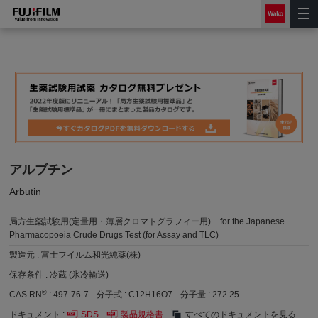
アルブチン
Arbutin
局方生薬試験用(定量用・薄層クロマトグラフィー用)
for the Japanese
Pharmacopoeia Crude Drugs Test (for Assay and TLC)
製造元 :
富士フイルム和光純薬(株)
保存条件 :
冷蔵 (氷冷輸送)
®
CAS RN
:
497-76-7
分子式 :
C12H16O7
分子量 :
272.25
ドキュメント :
SDS
製品規格書
すべてのドキュメントを見る