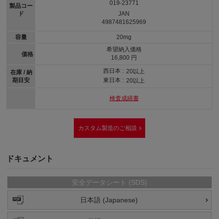
019-23771
製品コー
ド
JAN
4987481625969
容量
20mg
希望納入価格
価格
16,800 円
西日本 :
20以上
在庫 / 納
期目安
東日本 :
20以上
検査成績書
カスタム製造のご相談
ドキュメント
安全データシート (SDS)
日本語 (Japanese)