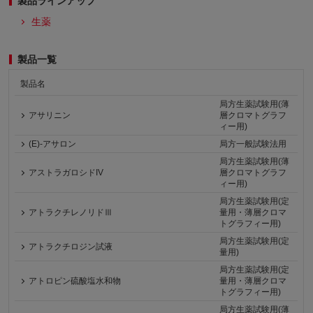
製品ラインアップ
生薬
製品一覧
製品名
局方生薬試験用(薄
アサリニン
層クロマトグラフ
ィー用)
(E)-アサロン
局方一般試験法用
局方生薬試験用(薄
アストラガロシドIV
層クロマトグラフ
ィー用)
局方生薬試験用(定
アトラクチレノリドⅢ
量用・薄層クロマ
トグラフィー用)
局方生薬試験用(定
アトラクチロジン試液
量用)
局方生薬試験用(定
アトロピン硫酸塩水和物
量用・薄層クロマ
トグラフィー用)
局方生薬試験用(薄