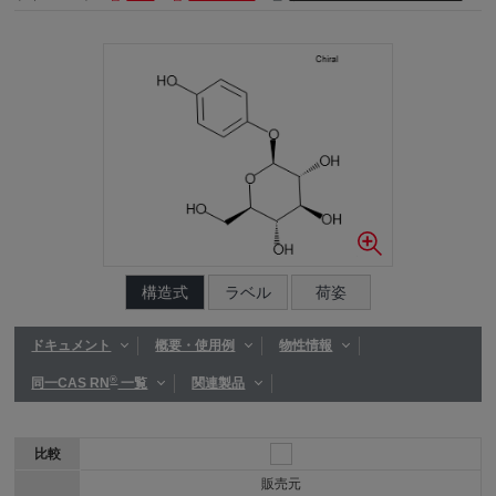
構造式
ラベル
荷姿
ドキュメント
概要・使用例
物性情報
®
同一CAS RN
一覧
関連製品
比較
販売元