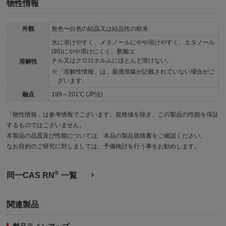
物性情報
外観
無色〜白色の結晶又は結晶性の粉末
水に溶けやすく、メタノールにやや溶けやすく、エタノール
(95)にやや溶けにくく、酢酸エ
チル又はクロロホルムにほとんど溶けない。
溶解性
「溶解性情報」は、最適溶媒が記載されていない場合がご
ざいます。
融点
199～201℃ (JP法)
「物性情報」は参考情報でございます。規格値を除き、この製品の性能を保証
するものではございません。
本製品の品質及び性能については、本品の製品規格書をご確認ください。
なお目的のご研究に対しましては、予備検討を行う事をお勧めします。
®
同一CAS RN
一覧
関連製品