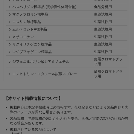
ヘスペリジン標準品 (光学異性体混合物)
食品分析用
マグノフロリン標準品
生薬試験用
マスリン酸標準品
生薬試験用
ムルベロシドA標準品
生薬試験用
メサコニチン
生薬試験用
リクイリチゲニン標準品
生薬試験用
レジブフォゲニン標準品
生薬試験用
薄層クロマトグラ
ジフェニルボリン酸2-アミノエチル
フ用
薄層クロマトグラ
ニンヒドリン・エタノール試液スプレー
フ用
【本サイト掲載情報について】
掲載内容は本記事掲載時点の情報です。仕様変更などにより製品内容と実
際のイメージが異なる場合があります。
製品規格・包装規格の改訂が行われた場合、画像と実際の製品の仕様が異
なる場合があります。
掲載されている製品について