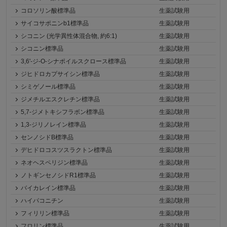
コロソリン酸標準品
生薬試験用
サイコサポニンb1標準品
生薬試験用
シコニン (光学異性体混合物, 約6:1)
生薬試験用
シコニン標準品
生薬試験用
3,6'-ジ-O-シナポイルスクロース標準品
生薬試験用
ジヒドロカプサイシン標準品
生薬試験用
シミゲノール標準品
生薬試験用
ジメチルエスクレチン標準品
生薬試験用
5,7-ジメトキシフラボン標準品
生薬試験用
1,3-ジリノレイン標準品
生薬試験用
センノシドB標準品
生薬試験用
デヒドロコスツスラクトン標準品
生薬試験用
ネオヘスペリジン標準品
生薬試験用
ノトギンセノシドR1標準品
生薬試験用
バイカレイン標準品
生薬試験用
ハイパコニチン
生薬試験用
フィリリン標準品
生薬試験用
フロリン標準品
生薬試験用