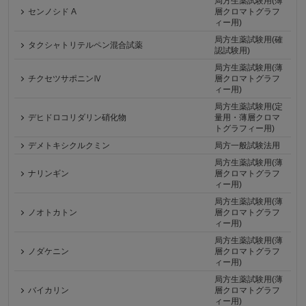
局方生薬試験用(薄
センノシド A
層クロマトグラフ
ィー用)
局方生薬試験用(確
タクシャトリテルペン混合試薬
認試験用)
局方生薬試験用(薄
チクセツサポニンⅣ
層クロマトグラフ
ィー用)
局方生薬試験用(定
デヒドロコリダリン硝化物
量用・薄層クロマ
トグラフィー用)
デメトキシクルクミン
局方一般試験法用
局方生薬試験用(薄
ナリンギン
層クロマトグラフ
ィー用)
局方生薬試験用(薄
ノオトカトン
層クロマトグラフ
ィー用)
局方生薬試験用(薄
ノダケニン
層クロマトグラフ
ィー用)
局方生薬試験用(薄
バイカリン
層クロマトグラフ
ィー用)