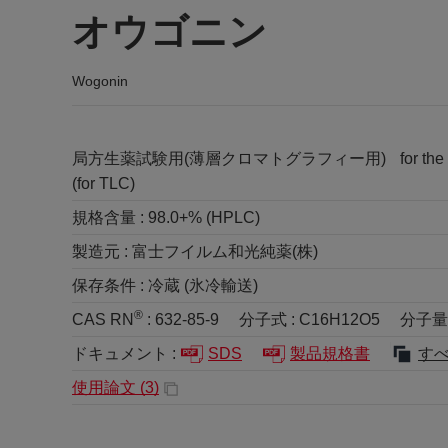
オウゴニン
Wogonin
局方生薬試験用(薄層クロマトグラフィー用)
for th
(for TLC)
規格含量 :
98.0+% (HPLC)
製造元 :
富士フイルム和光純薬(株)
保存条件 :
冷蔵 (氷冷輸送)
®
CAS RN
:
632-85-9
分子式 :
C16H12O5
分子量 
ドキュメント :
SDS
製品規格書
す
使用論文 (
3
)