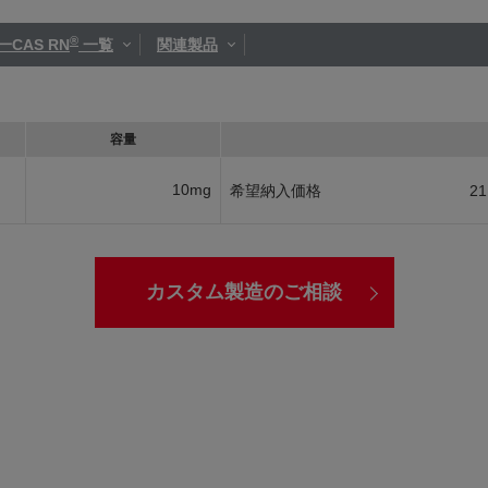
®
一CAS RN
一覧
関連製品
容量
10mg
希望納入価格
21
カスタム製造のご相談