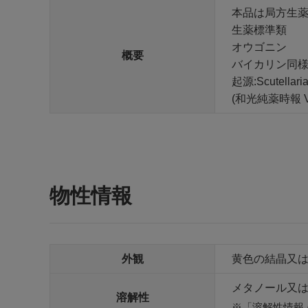
本品は局方生
生薬標準類
オウゴニン
概要
バイカリン同
起源:Scutellaria 
(和光純薬時報 Vol.
物性情報
外観
黄色の結晶又
メタノール又は
溶解性
「溶解性情報