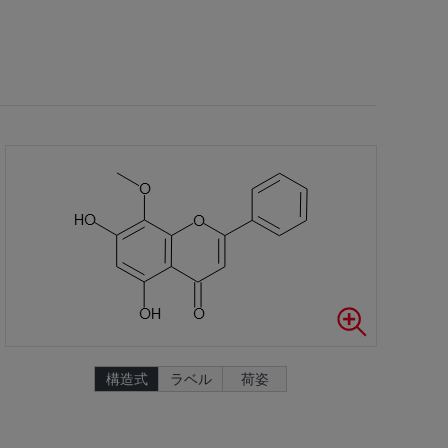
構造式
ラベル
荷姿