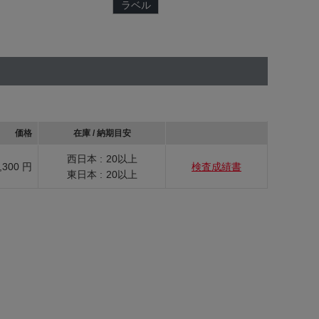
ラベル
価格
在庫 / 納期目安
西日本 :
20以上
,300 円
検査成績書
東日本 :
20以上