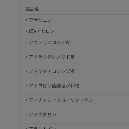
製品名
アサリニン
(E)-アサロン
アストラガロシドIV
アトラクチレノリドⅢ
アトラクチロジン試液
アトロピン硫酸塩水和物
アマチャジヒドロイソクマリン
アミグダリン
アラントイン