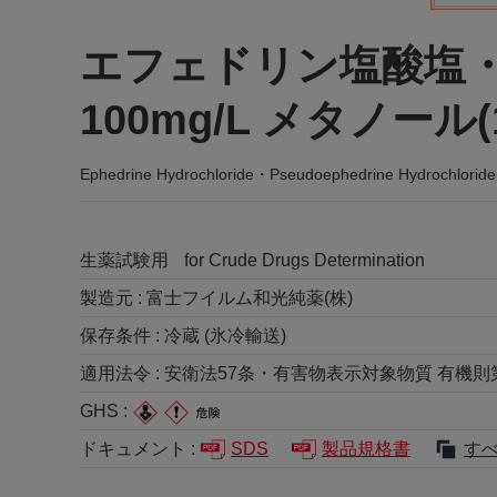
エフェドリン塩酸塩
100mg/L メタノール(
Ephedrine Hydrochloride・Pseudoephedrine Hydrochloride M
生薬試験用
for Crude Drugs Determination
製造元 :
富士フイルム和光純薬(株)
保存条件 :
冷蔵 (氷冷輸送)
適用法令 :
安衛法57条・有害物表示対象物質 有機則第2
GHS :
ドキュメント :
SDS
製品規格書
す