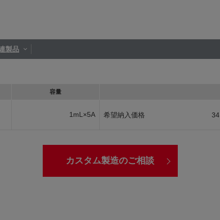
連製品
容量
1mL×5A
希望納入価格
34
カスタム製造のご相談