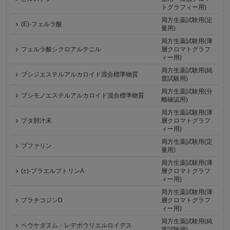
トグラフィー用)
局方生薬試験用(定
(E)-フェルラ酸
量用)
局方生薬試験用(薄
フェルラ酸シクロアルテニル
層クロマトグラフ
ィー用)
局方生薬試験用(純
ブシジエステルアルカロイド混合標準物質
度試験用)
局方生薬試験用(分
ブシモノエステルアルカロイド混合標準物質
離確認用)
局方生薬試験用(薄
ブタ胆汁末
層クロマトグラフ
ィー用)
局方生薬試験用(定
ブファリン
量用)
局方生薬試験用(薄
(±)-プラエルプトリンA
層クロマトグラフ
ィー用)
局方生薬試験用(薄
プラチコジンD
層クロマトグラフ
ィー用)
局方生薬試験用(純
ペウケダヌム・レデボウリエルロイデス
度試験用)