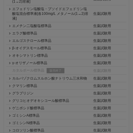
(1→2)溶液]
エフェドリン塩酸塩・プソイドエフェドリン塩
酸塩混合標準液[各100mg/L メタノール(1→2)溶
生薬試験用
液]
エメチン二塩酸塩標準品
生薬試験用
エラグ酸標準品
生薬試験用
エルゴステロール標準品
生薬試験用
β-オイデスモール標準品
生薬試験用
オキシマトリン標準品
生薬試験用
γ-オリザノール標準品
生薬試験用
カタルポール標準品
生薬試験用
販売終了
カルバゾクロムスルホン酸ナトリウム三水和物
生薬試験用
クマリン標準品
生薬試験用
グラブリジン
生薬試験用
グリコヒオデオキシコール酸標準品
生薬試験用
ゲニポシド酸標準品
生薬試験用
ゴミシンA標準品
生薬試験用
ゴミシンN標準品
生薬試験用
コロソリン酸標準品
生薬試験用