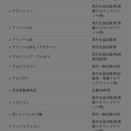
局方生薬試験用(薄
アラントイン
層クロマトグラフ
ィー用)
局方生薬試験用(薄
アリソールA
層クロマトグラフ
ィー用)
アリソールB
局方生薬試験用
アリソールBモノアセテート
局方生薬試験用
局方生薬試験用(純
アルテミシア・アルギイ
度試験用)
アルビフロリン
局方一般試験法用
局方生薬試験用(定
アルブチン
量用・薄層クロマ
トグラフィー用)
安息香酸標準品
定量NMR用
局方生薬試験用(薄
イカリイン
層クロマトグラフ
ィー用)
(E)-イソフェルラ酸
局方一般試験法用
局方生薬試験用(薄
ウンベリフェロン
層クロマトグラフ