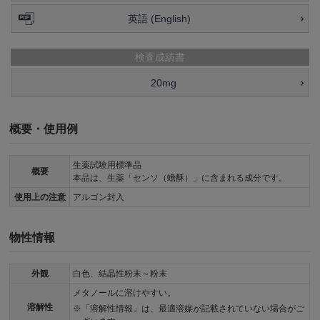
英語 (English)
検査成績書
20mg
概要・使用例
生薬試験用標準品
概要
本品は、生薬「センソ（蟾酥）」に含まれる成分です。
使用上の注意
アルゴン封入
物性情報
外観
白色、結晶性粉末～粉末
メタノールに溶けやすい。
溶解性
「溶解性情報」は、最適溶媒が記載されていない場合がご