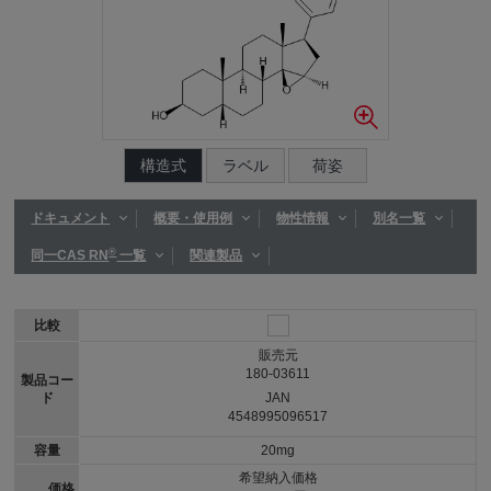
構造式
ラベル
荷姿
ドキュメント
概要・使用例
物性情報
別名一覧
®
同一CAS RN
一覧
関連製品
比較
販売元
180-03611
製品コー
ド
JAN
4548995096517
容量
20mg
希望納入価格
価格