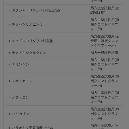
ィー用)
局方生薬試験用(確
タクシャトリテルペン混合試薬
認試験用)
局方生薬試験用(薄
チクセツサポニンⅣ
層クロマトグラフ
ィー用)
局方生薬試験用(定
デヒドロコリダリン硝化物
量用・薄層クロマ
トグラフィー用)
デメトキシクルクミン
局方一般試験法用
局方生薬試験用(薄
ナリンギン
層クロマトグラフ
ィー用)
局方生薬試験用(薄
ノオトカトン
層クロマトグラフ
ィー用)
局方生薬試験用(薄
ノダケニン
層クロマトグラフ
ィー用)
局方生薬試験用(薄
バイカリン
層クロマトグラフ
ィー用)
局方生薬試験用(分
パラオキシ安息香酸ブチル