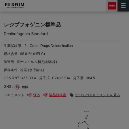
レジブフォゲニン標準品
Resibufogenin Standard
生薬試験用
for Crude Drugs Determination
規格含量 :
98.0+% (HPLC)
製造元 :
富士フイルム和光純薬(株)
保存条件 :
冷蔵 (氷冷輸送)
®
CAS RN
:
465-39-4
分子式 :
C24H32O4
分子量 :
384.51
GHS :
ドキュメント :
SDS
製品規格書
すべてのドキュメントを見る