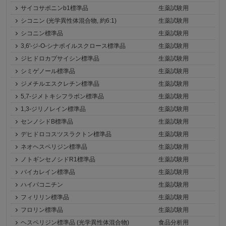
サイコサポニンb1標準品
生薬試験用
シコニン (光学異性体混合物, 約6:1)
生薬試験用
シコニン標準品
生薬試験用
3,6'-ジ-O-シナポイルスクロース標準品
生薬試験用
ジヒドロカプサイシン標準品
生薬試験用
シミゲノール標準品
生薬試験用
ジメチルエスクレチン標準品
生薬試験用
5,7-ジメトキシフラボン標準品
生薬試験用
1,3-ジリノレイン標準品
生薬試験用
センノシドB標準品
生薬試験用
デヒドロコスツスラクトン標準品
生薬試験用
ネオヘスペリジン標準品
生薬試験用
ノトギンセノシドR1標準品
生薬試験用
バイカレイン標準品
生薬試験用
ハイパコニチン
生薬試験用
フィリリン標準品
生薬試験用
フロリン標準品
生薬試験用
ヘスペリジン標準品 (光学異性体混合物)
食品分析用