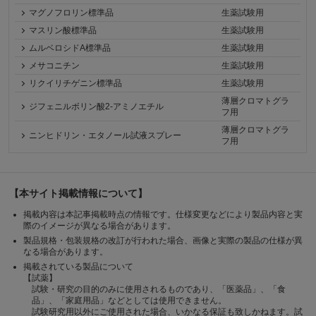
マグノフロリン標準品
生薬試験用
マスリン酸標準品
生薬試験用
ムルベロシドA標準品
生薬試験用
メサコニチン
生薬試験用
リクイリチゲニン標準品
生薬試験用
薄層クロマトグラ
ジフェニルボリン酸2-アミノエチル
フ用
薄層クロマトグラ
ニンヒドリン・エタノール試液スプレー
フ用
【本サイト掲載情報について】
掲載内容は本記事掲載時点の情報です。仕様変更などにより製品内容と実
際のイメージが異なる場合があります。
製品規格・包装規格の改訂が行われた場合、画像と実際の製品の仕様が異
なる場合があります。
掲載されている製品について
【試薬】
試験・研究の目的のみに使用されるものであり、「医薬品」、「食
品」、「家庭用品」などとしては使用できません。
試験研究用以外にご使用された場合、いかなる保証も致しかねます。試