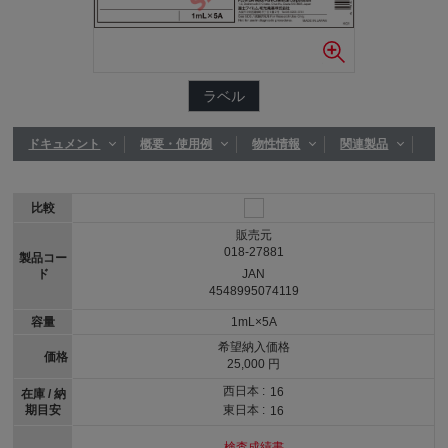
ラベル
ドキュメント
概要・使用例
物性情報
関連製品
比較
販売元
018-27881
製品コー
ド
JAN
4548995074119
容量
1mL×5A
希望納入価格
価格
25,000 円
西日本 :
16
在庫 / 納
期目安
東日本 :
16
検査成績書