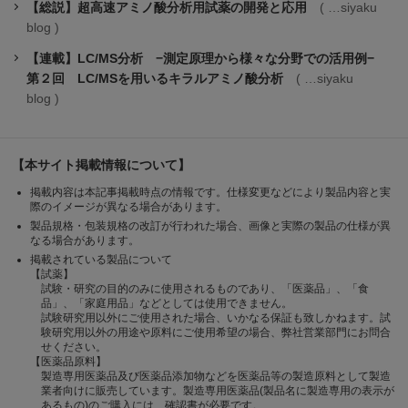
【総説】超高速アミノ酸分析用試薬の開発と応用
siyaku
blog
【連載】LC/MS分析 −測定原理から様々な分野での活用例−
第２回 LC/MSを用いるキラルアミノ酸分析
siyaku
blog
【本サイト掲載情報について】
掲載内容は本記事掲載時点の情報です。仕様変更などにより製品内容と実
際のイメージが異なる場合があります。
製品規格・包装規格の改訂が行われた場合、画像と実際の製品の仕様が異
なる場合があります。
掲載されている製品について
【試薬】
試験・研究の目的のみに使用されるものであり、「医薬品」、「食
品」、「家庭用品」などとしては使用できません。
試験研究用以外にご使用された場合、いかなる保証も致しかねます。試
験研究用以外の用途や原料にご使用希望の場合、弊社営業部門にお問合
せください。
【医薬品原料】
製造専用医薬品及び医薬品添加物などを医薬品等の製造原料として製造
業者向けに販売しています。製造専用医薬品(製品名に製造専用の表示が
あるもの)のご購入には、確認書が必要です。