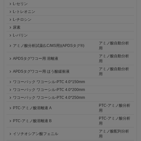
L-セリン
L-トレオニン
L-チロシン
尿素
L-バリン
アミノ酸自動分析
アミノ酸分析試薬(LC/MS用)(APDSタグ®)
用
アミノ酸自動分析
APDSタグワコー用 溶離液
用
アミノ酸自動分析
APDSタグワコー用 ほう酸緩衝液
用
ワコーパック ワコーシル-PTC 4.0*150mm
ワコーパック ワコーシル-PTC 4.0*200mm
ワコーパック ワコーシル-PTC 4.0*250mm
PTC-アミノ酸分析
PTC-アミノ酸溶離液 A
用
PTC-アミノ酸分析
PTC-アミノ酸溶離液 B
用
アミノ酸配列分析
イソチオシアン酸フェニル
用