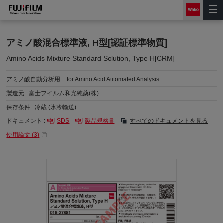
アミノ酸混合標準液, H型[認証標準物質]
Amino Acids Mixture Standard Solution, Type H[CRM]
アミノ酸自動分析用
for Amino Acid Automated Analysis
製造元 :
富士フイルム和光純薬(株)
保存条件 :
冷蔵 (氷冷輸送)
ドキュメント :
SDS
製品規格書
すべてのドキュメントを見る
使用論文 (
3
)