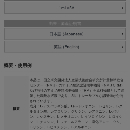
1mL×5A
由来・原産証明書
日本語 (Japanese)
英語 (English)
概要・使用例
本品は、国立研究開発法人産業技術総合研究所計量標準総合
センター（NMIJ）のアミノ酸類認証標準物質（NMIJ CRM）
及び当社のアミノ酸類標準物質（TRM）を原料物質として調
製した塩酸水溶液であり、SIにトレーサブルな認証値が付与
されています。
成分：L-アスパラギン酸、L(-)-トレオニン、L-セリン、L-グ
概要
ルタミン酸、L-プロリン、グリシン、L-アラニン、L-バリ
ン、L-シスチン、L-メチオニン、L-イソロイシン、L-ロイシ
ン、L-チロシン、L-フェニルアラニン、塩化アンモニウム、
L-リシン、L-ヒスチジン、L-アルギニン