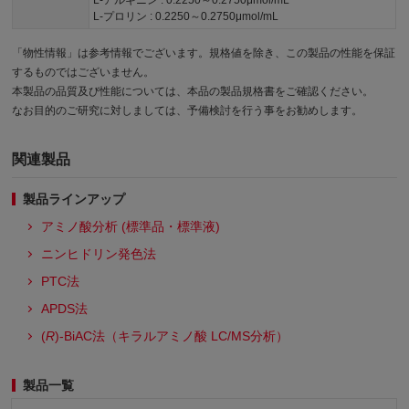
L-アルギニン : 0.2250～0.2750μmol/mL
L-プロリン : 0.2250～0.2750μmol/mL
「物性情報」は参考情報でございます。規格値を除き、この製品の性能を保証
するものではございません。
本製品の品質及び性能については、本品の製品規格書をご確認ください。
なお目的のご研究に対しましては、予備検討を行う事をお勧めします。
関連製品
製品ラインアップ
アミノ酸分析 (標準品・標準液)
ニンヒドリン発色法
PTC法
APDS法
(
R
)-BiAC法（キラルアミノ酸 LC/MS分析）
製品一覧