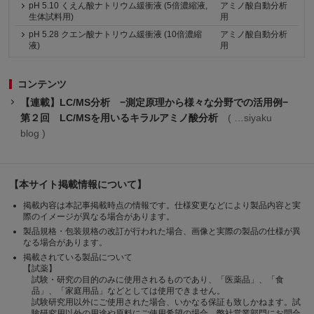
pH 5.10 くえん酸ナトリウム緩衝液 (5倍濃縮液,
アミノ酸自動分析
生体試料用)
用
pH 5.28 クエン酸ナトリウム緩衝液 (10倍濃縮
アミノ酸自動分析
液)
用
コンテンツ
【連載】LC/MS分析 −測定原理から様々な分野での活用例−
第２回 LC/MSを用いるキラルアミノ酸分析
siyaku
blog
【本サイト掲載情報について】
掲載内容は本記事掲載時点の情報です。仕様変更などにより製品内容と実
際のイメージが異なる場合があります。
製品規格・包装規格の改訂が行われた場合、画像と実際の製品の仕様が異
なる場合があります。
掲載されている製品について
【試薬】
試験・研究の目的のみに使用されるものであり、「医薬品」、「食
品」、「家庭用品」などとしては使用できません。
試験研究用以外にご使用された場合、いかなる保証も致しかねます。試
験研究用以外の用途や原料にご使用希望の場合、弊社営業部門にお問合