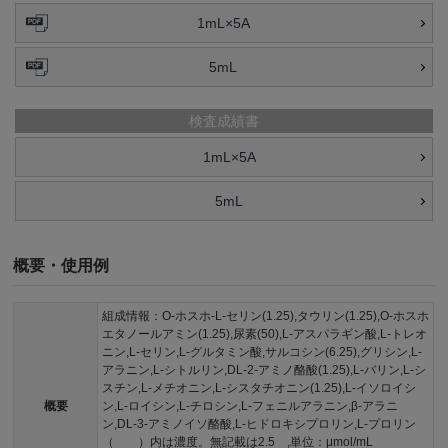
1mL×5A
5mL
検査成績書
1mL×5A
5mL
概要・使用例
組成情報：O-ホスホ-L-セリン(1.25),タウリン(1.25),O-ホスホ
エタノールアミン(1.25),尿素(50),L-アスパラギン酸,L-トレオ
ニン,L-セリン,L-グルタミン酸,サルコシン(6.25),グリシン,L-
アラニン,L-シトルリン,DL-2-アミノ酪酸(1.25),L-バリン,L-シ
スチン,L-メチオニン,L-シスタチオニン(1.25),L-イソロイシ
概要
ン,L-ロイシン,L-チロシン,L-フェニルアラニン,β-アラニ
ン,DL-3-アミノイソ酪酸,L-ヒドロキシプロリン,L-プロリン
（ ）内は濃度。無記載は2.5 ,単位：μmol/mL