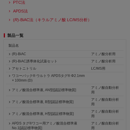
PTC法
APDS法
(
R
)-BiAC法（キラルアミノ酸 LC/MS分析）
製品一覧
製品名
(R)-BiAC
アミノ酸分析用
(R)-BiAC誘導体化試薬セット
アミノ酸分析用
アセトニトリル
LC/MS用
ワコーパック® ウルトラ APDSタグ® Φ2.1mm
× 100mm (D)
アミノ酸自動分析
アミノ酸混合標準液, AN型[認証標準物質]
用
アミノ酸自動分析
アミノ酸混合標準液, B型[認証標準物質]
用
アミノ酸自動分析
アミノ酸混合標準液, H型[認証標準物質]
用
APDS タグ®ワコー用アミノ酸混合標準液
アミノ酸自動分析
No.1[認証標準物質]
用