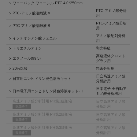
ワコーパック ワコーシル-PTC 4.0*250mm
PTC-アミノ酸分析
PTC-アミノ酸溶離液 A
用
PTC-アミノ酸分析
PTC-アミノ酸溶離液 B
用
アミノ酸配列分析
イソチオシアン酸フェニル
用
トリエチルアミン
和光特級
高速液体クロマト
エタノール(99.5)
グラフ用
20%塩酸
精密分析用
日立高速アミノ酸
日立用ニンヒドリン発色溶液キット
分析計用
日本電子-全自動ア
日本電子用ニンヒドリン発色溶液キット-Ⅱ
ミノ酸分析機用
高速アミノ酸分析計用 PH第1緩衝液
日立高速アミノ酸
分析計用
販売終了
高速アミノ酸分析計用 PH第2緩衝液
日立高速アミノ酸
分析計用
販売終了
高速アミノ酸分析計用 PH第3緩衝液
日立高速アミノ酸
分析計用
販売終了