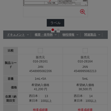
ラベル
ドキュメント
概要・使用例
物性情報
関連製品
比較
販売元
販売元
016-28161
010-28164
製品コー
ド
JAN
JAN
4548995082206
4548995082213
容量
1mL×5A
5mL
希望納入価格
希望納入価格
価格
41,200 円
38,500 円
西日本 :
西日本 :
13
14
在庫 / 納
期目安
東日本 :
東日本 :
100以上
100以上
検査成績書
検査成績書