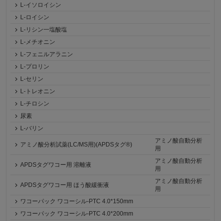
L-イソロイシン
L-ロイシン
L-リシン一塩酸塩
L-メチオニン
L-フェニルアラニン
L-プロリン
L-セリン
L-トレオニン
L-チロシン
尿素
L-バリン
アミノ酸自動分析
アミノ酸分析試薬(LC/MS用)(APDSタグ®)
用
アミノ酸自動分析
APDSタグワコー用 溶離液
用
アミノ酸自動分析
APDSタグワコー用 ほう酸緩衝液
用
ワコーパック ワコーシル-PTC 4.0*150mm
ワコーパック ワコーシル-PTC 4.0*200mm