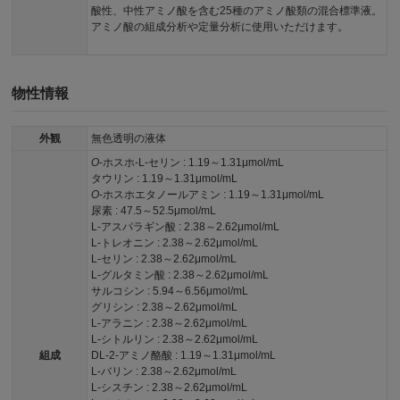
酸性、中性アミノ酸を含む25種のアミノ酸類の混合標準液。
アミノ酸の組成分析や定量分析に使用いただけます。
物性情報
外観
無色透明の液体
O
-ホスホ-L-セリン : 1.19～1.31μmol/mL
タウリン : 1.19～1.31μmol/mL
O
-ホスホエタノールアミン : 1.19～1.31μmol/mL
尿素 : 47.5～52.5μmol/mL
L-アスパラギン酸 : 2.38～2.62μmol/mL
L-トレオニン : 2.38～2.62μmol/mL
L-セリン : 2.38～2.62μmol/mL
L-グルタミン酸 : 2.38～2.62μmol/mL
サルコシン : 5.94～6.56μmol/mL
グリシン : 2.38～2.62μmol/mL
L-アラニン : 2.38～2.62μmol/mL
L-シトルリン : 2.38～2.62μmol/mL
組成
DL-2-アミノ酪酸 : 1.19～1.31μmol/mL
L-バリン : 2.38～2.62μmol/mL
L-シスチン : 2.38～2.62μmol/mL