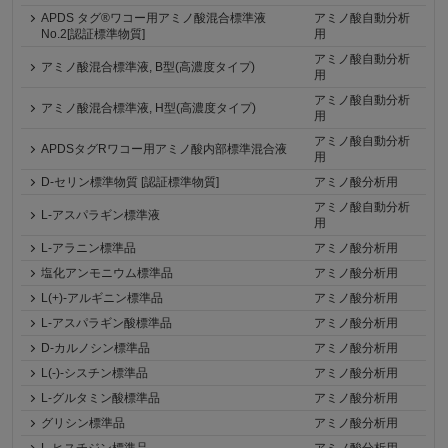
APDS タグ®ワコー用アミノ酸混合標準液
アミノ酸自動分析
No.2[認証標準物質]
用
アミノ酸自動分析
アミノ酸混合標準液, B型(高濃度タイプ)
用
アミノ酸自動分析
アミノ酸混合標準液, H型(高濃度タイプ)
用
アミノ酸自動分析
APDSタグRワコー用アミノ酸内部標準混合液
用
D-セリン標準物質 [認証標準物質]
アミノ酸分析用
アミノ酸自動分析
L-アスパラギン標準液
用
L-アラニン標準品
アミノ酸分析用
塩化アンモニウム標準品
アミノ酸分析用
L(+)-アルギニン標準品
アミノ酸分析用
L-アスパラギン酸標準品
アミノ酸分析用
D-カルノシン標準品
アミノ酸分析用
L(-)-シスチン標準品
アミノ酸分析用
L-グルタミン酸標準品
アミノ酸分析用
グリシン標準品
アミノ酸分析用