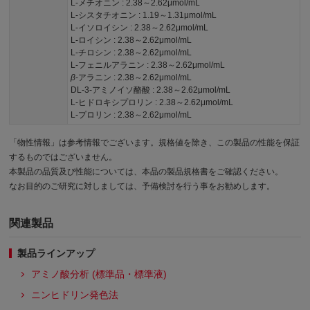
L-メチオニン : 2.38～2.62μmol/mL
L-シスタチオニン : 1.19～1.31μmol/mL
L-イソロイシン : 2.38～2.62μmol/mL
L-ロイシン : 2.38～2.62μmol/mL
L-チロシン : 2.38～2.62μmol/mL
L-フェニルアラニン : 2.38～2.62μmol/mL
β
-アラニン : 2.38～2.62μmol/mL
DL-3-アミノイソ酪酸 : 2.38～2.62μmol/mL
L-ヒドロキシプロリン : 2.38～2.62μmol/mL
L-プロリン : 2.38～2.62μmol/mL
「物性情報」は参考情報でございます。規格値を除き、この製品の性能を保証
するものではございません。
本製品の品質及び性能については、本品の製品規格書をご確認ください。
なお目的のご研究に対しましては、予備検討を行う事をお勧めします。
関連製品
製品ラインアップ
アミノ酸分析 (標準品・標準液)
ニンヒドリン発色法