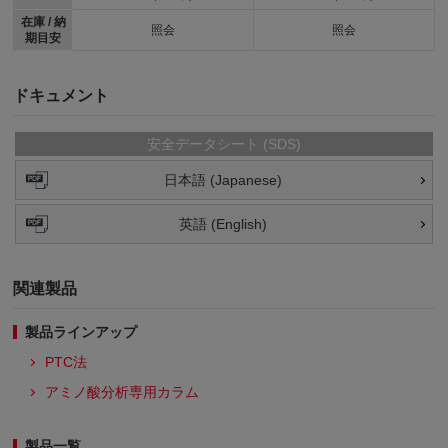
在庫 / 納
照会
照会
期目安
ドキュメント
安全データシート (SDS)
日本語 (Japanese)
英語 (English)
関連製品
製品ラインアップ
PTC法
アミノ酸分析専用カラム
製品一覧