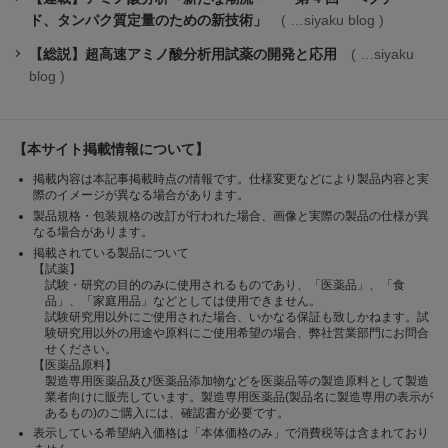
ド、タンパク質定量のための新技術」
siyaku blog
【総説】超高速アミノ酸分析用試薬の開発と応用
siyaku
blog
【本サイト掲載情報について】
掲載内容は本記事掲載時点の情報です。仕様変更などにより製品内容と実
際のイメージが異なる場合があります。
製品規格・包装規格の改訂が行われた場合、画像と実際の製品の仕様が異
なる場合があります。
掲載されている製品について
【試薬】
試験・研究の目的のみに使用されるものであり、「医薬品」、「食
品」、「家庭用品」などとしては使用できません。
試験研究用以外にご使用された場合、いかなる保証も致しかねます。試
験研究用以外の用途や原料にご使用希望の場合、弊社営業部門にお問合
せください。
【医薬品原料】
製造専用医薬品及び医薬品添加物などを医薬品等の製造原料として製造
業者向けに販売しています。製造専用医薬品(製品名に製造専用の表示が
あるもの)のご購入には、確認書が必要です。
表示している希望納入価格は「本体価格のみ」で消費税等は含まれており