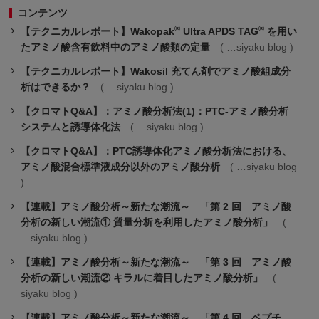
コンテンツ
®
®
【テクニカルレポート】Wakopak
Ultra APDS TAG
を用い
たアミノ酸含有飲料中のアミノ酸類の定量
siyaku blog
【テクニカルレポート】Wakosil 充てん剤でアミノ酸組成分
析はできるか？
siyaku blog
【クロマトQ&A】：アミノ酸分析法(1)：PTC-アミノ酸分析
システムと誘導体化法
siyaku blog
【クロマトQ&A】：PTC誘導体化アミノ酸分析法における、
アミノ酸混合標準液成分以外のアミノ酸分析
siyaku blog
【連載】アミノ酸分析～新たな潮流～ 「第 2 回 アミノ酸
分析の新しい潮流① 質量分析を利用したアミノ酸分析」
siyaku blog
【連載】アミノ酸分析～新たな潮流～ 「第 3 回 アミノ酸
分析の新しい潮流② キラルに着目したアミノ酸分析」
siyaku blog
【連載】アミノ酸分析～新たな潮流～ 「第 4 回 ペプチ