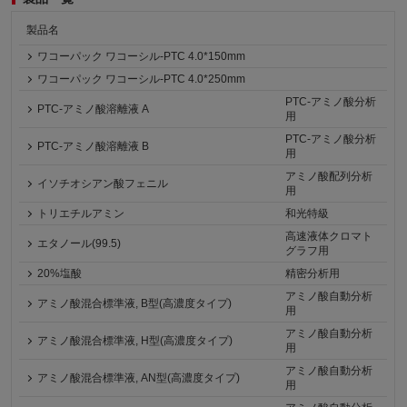
製品名
ワコーパック ワコーシル-PTC 4.0*150mm
ワコーパック ワコーシル-PTC 4.0*250mm
PTC-アミノ酸分析
PTC-アミノ酸溶離液 A
用
PTC-アミノ酸分析
PTC-アミノ酸溶離液 B
用
アミノ酸配列分析
イソチオシアン酸フェニル
用
トリエチルアミン
和光特級
高速液体クロマト
エタノール(99.5)
グラフ用
20%塩酸
精密分析用
アミノ酸自動分析
アミノ酸混合標準液, B型(高濃度タイプ)
用
アミノ酸自動分析
アミノ酸混合標準液, H型(高濃度タイプ)
用
アミノ酸自動分析
アミノ酸混合標準液, AN型(高濃度タイプ)
用