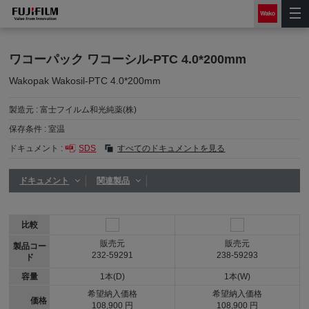
ワコーパック ワコーシル-PTC 4.0*200mm
Wakopak Wakosil-PTC 4.0*200mm
製造元 :
富士フイルム和光純薬(株)
保存条件 :
室温
ドキュメント :
SDS
すべてのドキュメントを見る
ドキュメント
関連製品
比較
販売元
販売元
製品コー
232-59291
238-59293
ド
容量
1本(D)
1本(W)
希望納入価格
希望納入価格
価格
108,900 円
108,900 円