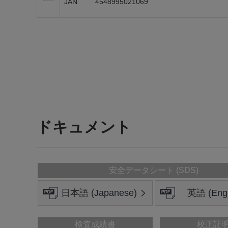
JAN
4548995021069
ドキュメント
安全データシート (SDS)
日本語 (Japanese)
英語 (Engl
検査成績書
校正証