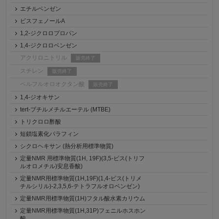
エチルベンゼン
ビスフェノールA
1,2-ジクロロプロパン
1,4-ジクロロベンゼン
アクリロニトリル
販売終了
スチレン
販売終了
ペルフルオロオクタン酸
販売終了
1,4-ジオキサン
tert-ブチルメチルエーテル (MTBE)
トリクロロ酢酸
短鎖塩素化パラフィン
シクロヘキサン (熱分析用標準物質)
定量NMR 用標準物質(1H, 19F)(3,5-ビス(トリフ
ルオロメチル)安息香酸)
定量NMR用標準物質(1H,19F)(1,4-ビス(トリメ
チルシリル)-2,3,5,6-テトラフルオロベンゼン)
定量NMR用標準物質(1H)フタル酸水素カリウム
定量NMR用標準物質(1H,31P)フェニルホスホン
酸