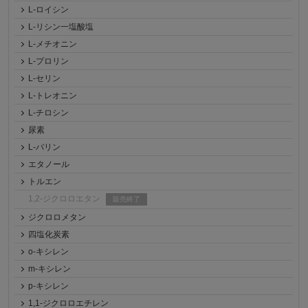
L-ロイシン
L-リシン一塩酸塩
L-メチオニン
L-プロリン
L-セリン
L-トレオニン
L-チロシン
尿素
L-バリン
エタノール
トルエン
1,2-ジクロロエタン
販売終了
ジクロロメタン
四塩化炭素
o-キシレン
m-キシレン
p-キシレン
1,1-ジクロロエチレン