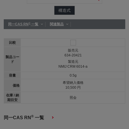
構造式
®
同一CAS RN
一覧
関連製品
比較
販売元
634-20421
製品コー
ド
製造元
NMIJ CRM 6014-a
容量
0.5g
希望納入価格
価格
10,500 円
在庫 / 納
照会
期目安
®
同一CAS RN
一覧