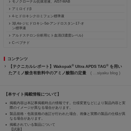
モノクローナル抗体溶液、AIST-MAB
アミロイドβ
4-ヒドロキシクロミフェン標準液
3β,4α-ジヒドロキシ-5α-アンドロスタン-17-オ
ン標準液
アルドステロン分析用ヒト血清(3濃度レベル)
C-ペプチド
コンテンツ
®
®
【テクニカルレポート】Wakopak
Ultra APDS TAG
を用い
たアミノ酸含有飲料中のアミノ酸類の定量
siyaku blog
【本サイト掲載情報について】
掲載内容は本記事掲載時点の情報です。仕様変更などにより製品内容と実
際のイメージが異なる場合があります。
製品規格・包装規格の改訂が行われた場合、画像と実際の製品の仕様が異
なる場合があります。
掲載されている製品について
【試薬】