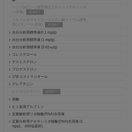
ベンゾ[a]ピレン標準液(2,2,4-トリメチルペンタ
ン溶液)
販売終了
ペルフルオロオクタンスルホン酸カリウム標準
液(メタノール溶液)
販売終了
水分分析用標準液(0.1 mg/g)
水分分析用標準液 (1 mg/g)
水分分析用標準液 (0.02㎎/g)
コレステロール
テストステロン
プロゲステロン
17β-エストラジオール
クレアチニン
ヒドロコルチゾン
販売終了
尿酸
ヒト血清アルブミン
定量解析用リボ核酸(RNA)水溶液
定量分析用デオキシリボ核酸(DNA)水溶液 (1
ng/μL、600塩基対)