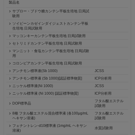
製品名
サブロー・ブドウ糖カンテン平板生培地 日局試
験用
ソイビーンカゼインダイジェストカンテン平板
生培地 日局試験用
マッコンキーカンテン平板生培地 日局試験用
セトリミドカンテン平板生培地 日局試験用
マンニット・食塩カンテン平板生培地 日局試験
用
コロンビアカンテン平板生培地 日局試験用
アンチモン標準液(Sb 1000)
JCSS
アンチモン標準液 (Sb 1000)[認証標準物質]
ICP分析用
ニッケル標準液(Ni 1000)
JCSS
ニッケル標準液 (Ni 1000) [認証標準物質]
ICP分析用
フタル酸エステル
DOP標準品
試験用
8種 フタル酸エステル混合標準液 (各100μg/mL
フタル酸エステル
ヘキサン溶液)
試験用
フェナントレン-d10標準液 (1mg/mL ヘキサン
水質試験用
溶液)