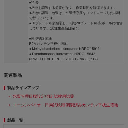
■特 長
●培地を調製する必要がなく、作業時間を短縮できます。
●培地の調製、包装は、空気清浄度をコントロールした場所
で行っています。
●10プレートを袋包装し、2袋(20プレート)を段ボールに梱包
しています。(受注生産品は除く)
■性能試験菌株
R2A カンテン平板生培地
● Methylobacterium extorquene NBRC 15911
● Pseudomonas fluorescens NBRC 15842
(ANALYTICAL CIRCLE 2013.12/No.71, p12)
関連製品
製品ラインアップ
水質管理目標設定項目 試験用試薬
コージンバイオ 日局試験用 調製済みカンテン平板生培地
製品一覧