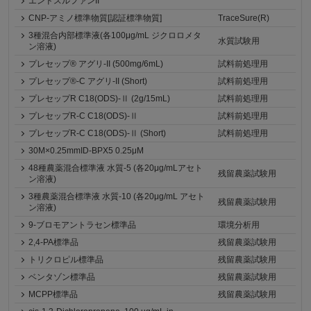
エンドスルファンII
CNP-アミノ標準物質[認証標準物質]
TraceSure(R)
3種混合内部標準液(各100μg/mL ジクロロメタ
水質試験用
ン溶液)
プレセップ® アグリ-II (500mg/6mL)
試料前処理用
プレセップ®-C アグリ-II (Short)
試料前処理用
プレセップR C18(ODS)-Ⅱ (2g/15mL)
試料前処理用
プレセップR-C C18(ODS)-Ⅱ
試料前処理用
プレセップR-C C18(ODS)-Ⅱ (Short)
試料前処理用
30M×0.25mmID-BPX5 0.25μM
48種農薬混合標準液 水質-5 (各20μg/mLアセト
残留農薬試験用
ン溶液)
3種農薬混合標準液 水質-10 (各20μg/mL アセト
残留農薬試験用
ン溶液)
9-ブロモアントラセン標準品
環境分析用
2,4-PA標準品
残留農薬試験用
トリクロピル標準品
残留農薬試験用
ベンタゾン標準品
残留農薬試験用
MCPP標準品
残留農薬試験用