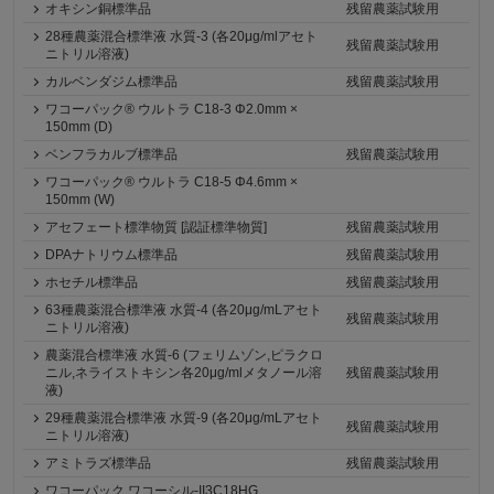
オキシン銅標準品
残留農薬試験用
28種農薬混合標準液 水質-3 (各20μg/mlアセト
残留農薬試験用
ニトリル溶液)
カルベンダジム標準品
残留農薬試験用
ワコーパック® ウルトラ C18-3 Φ2.0mm ×
150mm (D)
ベンフラカルブ標準品
残留農薬試験用
ワコーパック® ウルトラ C18-5 Φ4.6mm ×
150mm (W)
アセフェート標準物質 [認証標準物質]
残留農薬試験用
DPAナトリウム標準品
残留農薬試験用
ホセチル標準品
残留農薬試験用
63種農薬混合標準液 水質-4 (各20μg/mLアセト
残留農薬試験用
ニトリル溶液)
農薬混合標準液 水質-6 (フェリムゾン,ピラクロ
ニル,ネライストキシン各20μg/mlメタノール溶
残留農薬試験用
液)
29種農薬混合標準液 水質-9 (各20μg/mLアセト
残留農薬試験用
ニトリル溶液)
アミトラズ標準品
残留農薬試験用
ワコーパック ワコーシル-II3C18HG