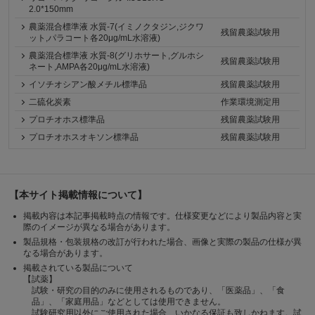
2.0*150mm
農薬混合標準液 水質-7(イミノクタジン,ジクワ
残留農薬試験用
ット,パラコート各20μg/mL水溶液)
農薬混合標準液 水質-8(グリホサート,グルホシ
残留農薬試験用
ネート,AMPA各20μg/mL水溶液)
イソチオシアン酸メチル標準品
残留農薬試験用
二硫化炭素
作業環境測定用
プロチオホス標準品
残留農薬試験用
プロチオホスオキソン標準品
残留農薬試験用
【本サイト掲載情報について】
掲載内容は本記事掲載時点の情報です。仕様変更などにより製品内容と実
際のイメージが異なる場合があります。
製品規格・包装規格の改訂が行われた場合、画像と実際の製品の仕様が異
なる場合があります。
掲載されている製品について
【試薬】
試験・研究の目的のみに使用されるものであり、「医薬品」、「食
品」、「家庭用品」などとしては使用できません。
試験研究用以外にご使用された場合、いかなる保証も致しかねます。試