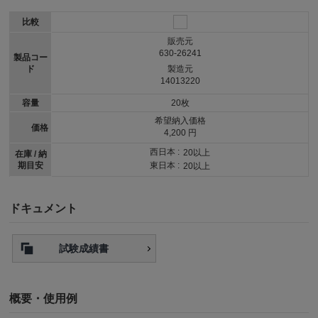
比較
販売元
630-26241
製品コー
ド
製造元
14013220
容量
20枚
希望納入価格
価格
4,200 円
西日本 :
20以上
在庫 / 納
期目安
東日本 :
20以上
ドキュメント
試験成績書
概要・使用例