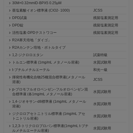
30M×0.32mmID-BPX5 0.25μM
亜塩素酸イオン標準液 (ClO2- 1000)
JCSS
DPD試薬
残留塩素測定用
DPD錠
残留塩素測定用
活性塩素-DPDテストワコー
残留塩素測定用
R2A寒天培地「ダイゴ」
R2Aカンテン培地・ボトルタイプ
1,2-ジクロロエタン
試薬特級
トルエン標準液 (1mg/mL メタノール溶液)
水質試験用
t-ブチルメチルエーテル
和光一級
揮発性有機化合物25種混合標準液(メタノール
JCSS
溶液)
p-ブロモフルオロベンゼン-フルオロベンゼン混
水質試験用
合標準液 (各1mg/mL メタノール溶液)
1,4-ジオキサン-d8標準液 (1mg/mL メタノール
水質試験用
溶液)
ジクロロアセトニトリル標準液 (1mg/mL アセ
水質試験用
トニトリル溶液)
1,2,3-トリクロロプロパン標準液(1mg/mL t-ブチ
水質試験用
ルメチルエーテル溶液)