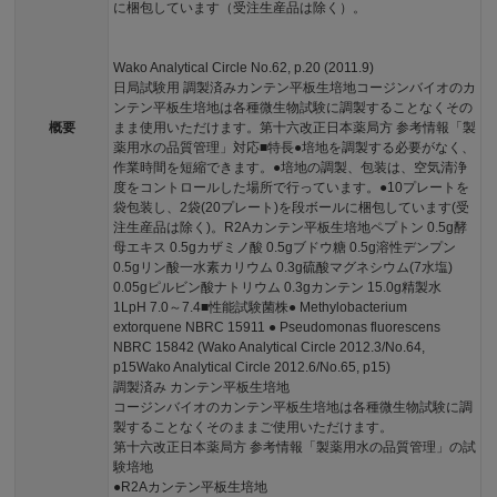
に梱包しています（受注生産品は除く）。
Wako Analytical Circle No.62, p.20 (2011.9)
日局試験用 調製済みカンテン平板生培地コージンバイオのカ
ンテン平板生培地は各種微生物試験に調製することなくその
概要
まま使用いただけます。第十六改正日本薬局方 参考情報「製
薬用水の品質管理」対応■特長●培地を調製する必要がなく、
作業時間を短縮できます。●培地の調製、包装は、空気清浄
度をコントロールした場所で行っています。●10プレートを
袋包装し、2袋(20プレート)を段ボールに梱包しています(受
注生産品は除く)。R2Aカンテン平板生培地ペプトン 0.5g酵
母エキス 0.5gカザミノ酸 0.5gブドウ糖 0.5g溶性デンプン
0.5gリン酸一水素カリウム 0.3g硫酸マグネシウム(7水塩)
0.05gピルビン酸ナトリウム 0.3gカンテン 15.0g精製水
1LpH 7.0～7.4■性能試験菌株● Methylobacterium
extorquene NBRC 15911 ● Pseudomonas fluorescens
NBRC 15842 (Wako Analytical Circle 2012.3/No.64,
p15Wako Analytical Circle 2012.6/No.65, p15)
調製済み カンテン平板生培地
コージンバイオのカンテン平板生培地は各種微生物試験に調
製することなくそのままご使用いただけます。
第十六改正日本薬局方 参考情報「製薬用水の品質管理」の試
験培地
●R2Aカンテン平板生培地