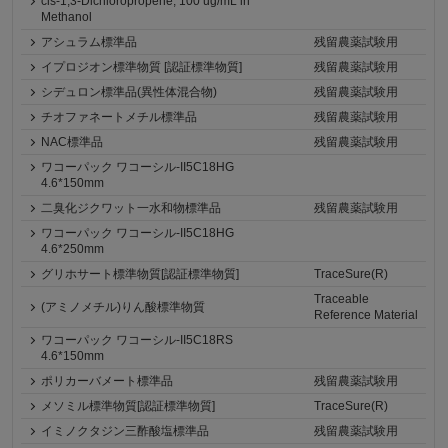
cis-1,3-Dichloropropene, 100 ug/mL in
Methanol
アシュラム標準品
残留農薬試験用
イプロジオン標準物質 [認証標準物質]
残留農薬試験用
シデュロン標準品(異性体混合物)
残留農薬試験用
チオファネートメチル標準品
残留農薬試験用
NAC標準品
残留農薬試験用
ワコーパック ワコーシル-II5C18HG
4.6*150mm
二臭化ジクワット一水和物標準品
残留農薬試験用
ワコーパック ワコーシル-II5C18HG
4.6*250mm
グリホサート標準物質[認証標準物質]
TraceSure(R)
Traceable
(アミノメチル)りん酸標準物質
Reference Material
ワコーパック ワコーシル-II5C18RS
4.6*150mm
ポリカーバメート標準品
残留農薬試験用
メソミル標準物質[認証標準物質]
TraceSure(R)
イミノクタジン三酢酸塩標準品
残留農薬試験用