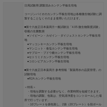
日局試験用 調製済みカンテン平板生培地
コージンバイオのカンテン平板生培地は各種微生物試験に調
製することなくそのまま使用いただけます。
■第十六改正日本薬局方一般試験法「4.05 微生物限度試験」
収載の生菌数測
●ソイビーン・カゼイン・ダイジェストカンテン平板生培
地
●マッコンキーカンテン平板生培地
●マンニット・食塩カンテン平板生培地
●サブロー・ブドウ糖カンテン平板生培地
●セトリミドカンテン平板生培地
●コロンビアカンテン平板生培地
■第十六改正日本薬局方 参考情報「製薬用水の品質管理」の
試験培地
●R2A カンテン平板生培地
＜特長＞
・培地を調製する必要がなく、作業時間を短縮できます。
・培地の調製、包装は、空気清浄度をコントロールした場
所で行っています。
・10プレートを袋包装し、2袋（20プレート）を段ボール