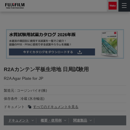
R2Aカンテン平板生培地 日局試験用
R2A Agar Plate for JP
製造元 :
コージンバイオ(株)
保存条件 :
冷蔵 (氷冷輸送)
ドキュメント :
すべてのドキュメントを見る
ドキュメント
概要・使用例
関連製品