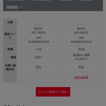
関連製品
比較
販売元
販売元
067-06633
061-06631
製品コー
ド
JAN
JAN
4548995049230
4548995049223
容量
1mg
50μg
希望納入価格
価格
見積り
45,000 円
在庫 / 納
照会
照会
期目安
検査成績書
カスタム製造のご相談