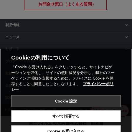
お問合せ窓口（よくある質問）
製品情報
ニュース
サポート
Cookieの利用について
siyaku-blog
「Cookie を受け入れる」をクリックすると、サイトナビゲ
ーションを強化し、サイトの使用状況を分析し、弊社のマー
取扱いメーカー
ケティング活動を支援するために、デバイスに Cookie を保
存することに同意したことになります。
プライバシーポリ
事業所一覧
シー
Cookie 設定
利用規約
プライバシーポリシー
コーポレートサイト
Cookie設定
すべて拒否する
Cookie を受け入れる