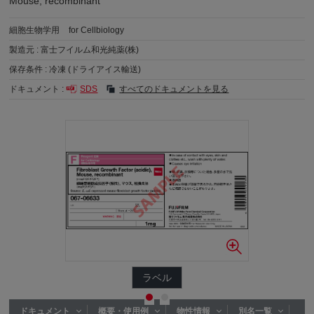
Mouse, recombinant
細胞生物学用
for Cellbiology
製造元 :
富士フイルム和光純薬(株)
保存条件 :
冷凍 (ドライアイス輸送)
ドキュメント :
SDS
すべてのドキュメントを見る
ラベル
ドキュメント
概要・使用例
物性情報
別名一覧