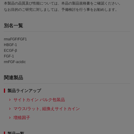
本製品の品質及び性能については、本品の製品規格書をご確認ください。
なお目的のご研究に対しましては、予備検討を行う事をお勧めします。
別名一覧
rmaFGF/FGF1
HBGF-1
ECGF-β
FGF-1
rmFGF-acidic
関連製品
製品ラインアップ
サイトカイン バルク包装品
マウス/ラット, 組換えサイトカイン
増殖因子
製品一覧