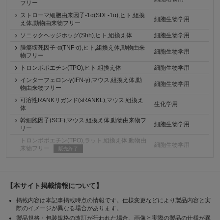
フリー
ストローマ細胞由来因子-1α(SDF-1α),ヒト,組換
細胞生物学用
え体,動物由来物フリー
ソニックヘッジホッグ(Shh),ヒト,組換え体
細胞生物学用
腫瘍壊死因子-α(TNF-α),ヒト,組換え体,動物由来
細胞生物学用
物フリー
トロンボポエチン(TPO),ヒト,組換え体
細胞生物学用
インターフェロン-γ(IFN-γ),マウス,組換え体,動
細胞生物学用
物由来物フリー
可溶性RANKリガンド(sRANKL),マウス,組換え
生化学用
体
幹細胞因子(SCF),マウス,組換え体,動物由来物フ
細胞生物学用
リー
トロンボポエチン(TPO),ラット,組換え体,動物由
細胞生物学用
来物フリー
販売終了
【本サイト掲載情報について】
掲載内容は本記事掲載時点の情報です。仕様変更などにより製品内容と実
際のイメージが異なる場合があります。
製品規格・包装規格の改訂が行われた場合、画像と実際の製品の仕様が異