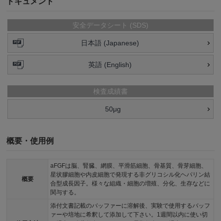
ドキュメント
安全データシート (SDS)
日本語 (Japanese)
英語 (English)
検査成績書
50μg
概要・使用例
aFGFは脳、腎臓、網膜、平滑筋細胞、骨基質、骨芽細胞、
星状膠細胞や内皮細胞で発現する非グリコシル化ヘパリン結
概要
合型成長因子。様々な組織・細胞の増殖、分化、生存などに
関与する。
添付文書記載のバッファーに溶解後、実験で使用するバッフ
ァーや培地に希釈して添加して下さい。1週間以内に使い切