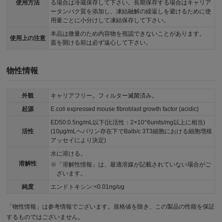
使用方法
る場合は冷蔵保存して下さい。長期保存する場合はキャリア
ータンパク質を添加し、凍結融解の繰返しを避けるために使
用量ごとに小分けして凍結保存して下さい。
本品は微量のため内容物を視認できないことがあります。
使用上の注意
蓋を開ける前は必ず遠心して下さい。
物性情報
外観
キャリアフリー。フィルター滅菌済み。
起源
E.coli expressed mouse fibroblast growth factor (acidic)
ED50:0.5ng/mL以下(比活性：2×10^6units/mg以上に相当)
活性
(10μg/mLヘパリン存在下でBalb/c 3T3細胞における細胞増殖
アッセイにより決定)
水に溶ける。
溶解性
「溶解性情報」は、最適溶媒が記載されていない場合がご
ざいます。
純度
エンドトキシン:<0.01ng/ug
「物性情報」は参考情報でございます。規格値を除き、この製品の性能を保証
するものではございません。