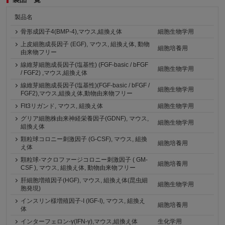
製品名
骨形成因子4(BMP-4),マウス,組換え体
細胞生物学用
上皮細胞成長因子 (EGF), マウス, 組換え体, 動物
細胞培養用
由来物フリー
線維芽細胞成長因子(塩基性) (FGF-basic / bFGF
細胞生物学用
/ FGF2) ,マウス,組換え体
線維芽細胞成長因子(塩基性)(FGF-basic / bFGF /
細胞生物学用
FGF2),マウス,組換え体,動物由来物フリー
Flt3リガンド, マウス, 組換え体
細胞生物学用
グリア細胞株由来神経栄養因子(GDNF), マウス,
細胞生物学用
組換え体
顆粒球コロニー刺激因子 (G-CSF), マウス, 組換
細胞培養用
え体
顆粒球-マクロファージコロニー刺激因子 ( GM-
細胞培養用
CSF ), マウス, 組換え体, 動物由来物フリー
肝細胞増殖因子(HGF), マウス, 組換え体(昆虫細
細胞生物学用
胞発現)
インスリン様増殖因子-I (IGF-I), マウス, 組換え
細胞培養用
体
インターフェロン-γ(IFN-γ),マウス,組換え体
生化学用