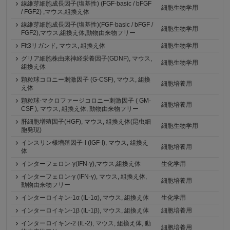
線維芽細胞成長因子(塩基性) (FGF-basic / bFGF
細胞生物学用
/ FGF2) ,マウス,組換え体
線維芽細胞成長因子(塩基性)(FGF-basic / bFGF /
細胞生物学用
FGF2),マウス,組換え体,動物由来物フリー
Flt3リガンド, マウス, 組換え体
細胞生物学用
グリア細胞株由来神経栄養因子(GDNF), マウス,
細胞生物学用
組換え体
顆粒球コロニー刺激因子 (G-CSF), マウス, 組換
細胞培養用
え体
顆粒球-マクロファージコロニー刺激因子 ( GM-
細胞培養用
CSF ), マウス, 組換え体, 動物由来物フリー
肝細胞増殖因子(HGF), マウス, 組換え体(昆虫細
細胞生物学用
胞発現)
インスリン様増殖因子-I (IGF-I), マウス, 組換え
細胞培養用
体
インターフェロン-γ(IFN-γ),マウス,組換え体
生化学用
インターフェロン-γ (IFN-γ), マウス, 組換え体,
細胞培養用
動物由来物フリー
インターロイキン-1α (IL-1α), マウス, 組換え体
生化学用
インターロイキン-1β (IL-1β), マウス, 組換え体
細胞培養用
インターロイキン-2 (IL-2), マウス, 組換え体, 動
細胞培養用