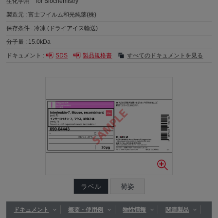
生化学用
for Biochemistry
製造元 :
富士フイルム和光純薬(株)
保存条件 :
冷凍 (ドライアイス輸送)
分子量 :
15.0kDa
ドキュメント :
SDS
製品規格書
すべてのドキュメントを見る
ラベル
荷姿
ドキュメント
概要・使用例
物性情報
関連製品