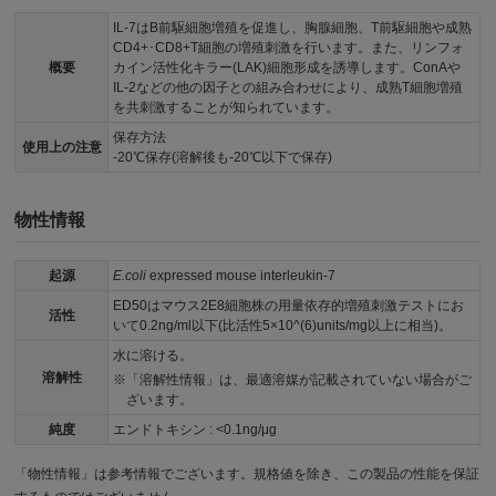
IL-7はB前駆細胞増殖を促進し、胸腺細胞、T前駆細胞や成熟
CD4+･CD8+T細胞の増殖刺激を行います。また、リンフォ
概要
カイン活性化キラー(LAK)細胞形成を誘導します。ConAや
IL-2などの他の因子との組み合わせにより、成熟T細胞増殖
を共刺激することが知られています。
保存方法
使用上の注意
-20℃保存(溶解後も-20℃以下で保存)
物性情報
起源
E.coli
expressed mouse interleukin-7
ED50はマウス2E8細胞株の用量依存的増殖刺激テストにお
活性
いて0.2ng/ml以下(比活性5×10^(6)units/mg以上に相当)。
水に溶ける。
溶解性
「溶解性情報」は、最適溶媒が記載されていない場合がご
ざいます。
純度
エンドトキシン : <0.1ng/μg
「物性情報」は参考情報でございます。規格値を除き、この製品の性能を保証