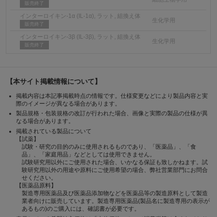
販売終了
インターロイキン-1α (IL-1α), ラット, 組換え体
生化学用
販売終了
インターロイキン-3β (IL-3β), ラット, 組換え体
生化学用
販売終了
【本サイト掲載情報について】
掲載内容は本記事掲載時点の情報です。仕様変更などにより製品内容と実
際のイメージが異なる場合があります。
製品規格・包装規格の改訂が行われた場合、画像と実際の製品の仕様が異
なる場合があります。
掲載されている製品について
【試薬】
試験・研究の目的のみに使用されるものであり、「医薬品」、「食
品」、「家庭用品」などとしては使用できません。
試験研究用以外にご使用された場合、いかなる保証も致しかねます。試
験研究用以外の用途や原料にご使用希望の場合、弊社営業部門にお問合
せください。
【医薬品原料】
製造専用医薬品及び医薬品添加物などを医薬品等の製造原料として製造
業者向けに販売しています。製造専用医薬品(製品名に製造専用の表示が
あるもの)のご購入には、確認書が必要です。