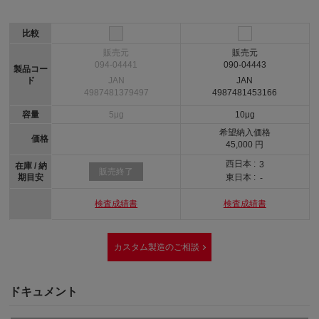
比較
販売元
販売元
094-04441
090-04443
製品コー
ド
JAN
JAN
4987481379497
4987481453166
容量
5μg
10μg
希望納入価格
価格
45,000 円
西日本 :
3
在庫 / 納
販売終了
期目安
東日本 :
-
検査成績書
検査成績書
カスタム製造のご相談
ドキュメント