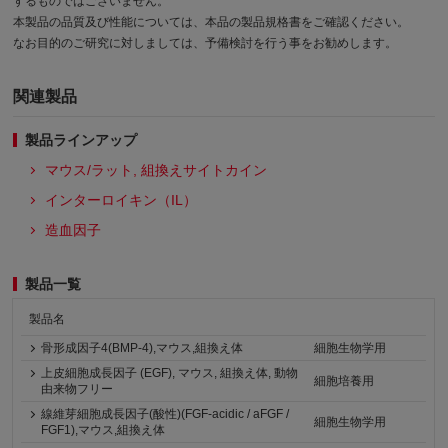
するものではございません。
本製品の品質及び性能については、本品の製品規格書をご確認ください。
なお目的のご研究に対しましては、予備検討を行う事をお勧めします。
関連製品
製品ラインアップ
マウス/ラット, 組換えサイトカイン
インターロイキン（IL）
造血因子
製品一覧
製品名
骨形成因子4(BMP-4),マウス,組換え体
細胞生物学用
上皮細胞成長因子 (EGF), マウス, 組換え体, 動物
細胞培養用
由来物フリー
線維芽細胞成長因子(酸性)(FGF-acidic / aFGF /
細胞生物学用
FGF1),マウス,組換え体