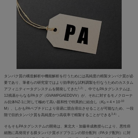
タンパク質の構造解析や機能解析を行うためには高純度の精製タンパク質が必
要であり、筆者らの研究室ではより効率的な試料調製を行なうためのカスタム
1,2）
アフィニティータグシステムを開発してきた
。中でもPAタグシステムは、
12残基からなるPAタグ（GVAMPGAEDDVV）が、それに対するモノクローナ
-10
ル抗体NZ-1に対して極めて高い親和性で特異的に結合し（
K
= 4 × 10
D
M）、しかもPAペプチドにより容易に競合溶出させることが可能なため、一段
3,4）
階で目的タンパク質を高純度かつ高収率で精製することができる
。
そもそもPAタグシステムの開発は、東北大・加藤幸成教授らにより、悪性癌
細胞に高発現する膜タンパク質ポドプラニンの部分配列（PAタグ配列）に対