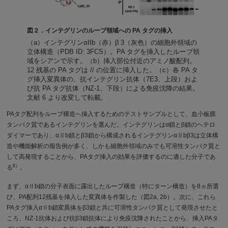
図２．インテグリンのループ領域への PA タグの挿入
（a）インテグリンαIIb（赤）β 3（灰色）の細胞外領域の
立体構造（PDB ID: 3FCS）。PA タグを挿入したループ領
域をシアンで示す。（b）挿入部位付近のアミノ酸配列。
12 残基の PA タグは // の位置に挿入した。（c）各 PA タ
グ挿入変異体の、抗インテグリン抗体（7E3、上段）およ
び抗 PA タグ抗体（NZ-1、下段）による免疫沈降の結果。
文献 6 より改変して転載。
PAタグ配列をループ構造へ挿入するためのテストサンプルとして、血小板膜
タンパク質であるインテグリンを選んだ。インテグリンはα鎖とβ鎖のヘテロ
ダイマーであり、αⅡb鎖とβ3鎖から構成されるインテグリンαⅡbβ3は立体構
造や機能解析の報告例が多く、しかも細胞外領域のみでも可溶性タンパク質と
して高発現することから、PAタグ挿入の効果を評価するのに適した分子であ
8）
る
。
まず、αⅡb鎖の分子表面に露出したループ構造（特にターン構造）を8ヵ所選
び、PA配列12残基を挿入した変異体を作製した（図2a, 2b）。次に、これら
PAタグ挿入αⅡb鎖変異体をβ3鎖と共に可溶性タンパク質として発現させたと
ころ、NZ-1抗体および抗β3鎖抗体により免疫沈降されたことから、挿入PAタ