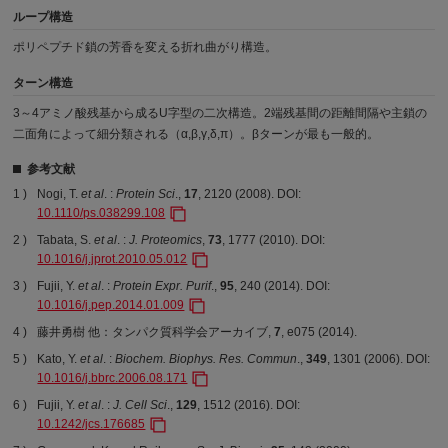
ループ構造
ポリペプチド鎖の芳香を変える折れ曲がり構造。
ターン構造
3～4アミノ酸残基から成るU字型の二次構造。2端残基間の距離間隔や主鎖の
二面角によって細分類される（α,β,γ,δ,π）。βターンが最も一般的。
参考文献
Nogi, T.
et al
. :
Protein Sci
.,
17
, 2120 (2008). DOI:
10.1110/ps.038299.108
Tabata, S.
et al
. :
J. Proteomics
,
73
, 1777 (2010). DOI:
10.1016/j.jprot.2010.05.012
Fujii, Y.
et al
. :
Protein Expr. Purif
.,
95
, 240 (2014). DOI:
10.1016/j.pep.2014.01.009
藤井勇樹 他：タンパク質科学会アーカイブ,
7
, e075 (2014).
Kato, Y.
et al
. :
Biochem. Biophys. Res. Commun
.,
349
, 1301 (2006). DOI:
10.1016/j.bbrc.2006.08.171
Fujii, Y.
et al
. :
J. Cell Sci
.,
129
, 1512 (2016). DOI:
10.1242/jcs.176685