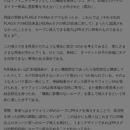
グはアフィニティータグとしての機能を保持しつつ、かつ、β3鎖とのヘテロ
ダイマー形成に悪影響を与えないことが示された（図2c）。
同様の実験をFLAGタグやMycタグでも行ったが、これらでは（それぞれ抗
FLAGタグのM2抗体及び抗Mycタグの9E10抗体に対して）まったく認識され
なかったことから、ループに挿入できる能力はPAタグに特有のものであると
6）
言える
。
この挿入できる性質がどのような場合に役立つのかを考えてみると、実にさま
ざまな用途が浮かんでくる。ひとつは、単純に、ターゲット分子の末端にタグ
を付加できない事情がある場合である。
N末端あるいはC末端残基が、まさに機能部位であったり活性部位と隣接して
いたりして、タグ付加を許さないタンパク質がいくつか知られている。そのよ
うなタンパク質の一例として、神経軸索ガイダンス因子セマフォリン3Aが挙
げられる。セマフォリン3Aは両末端が活性に寄与し、また複数の受容体との
結合部位を持つため、「機能に影響のないループ」を選んで挿入するという目
的に適した分子である。
実際、筆者らはセマフォリン3AのループにPAタグを挿入することで、高活性
6）
を持った試料の調製に成功している
。このほかにも我々はこれまでに20種
以上のタンパク質へのループ挿入を検討し、うまくデザインできればPAタグ
は比較的自由にループへ組み込めることがわかってきた。