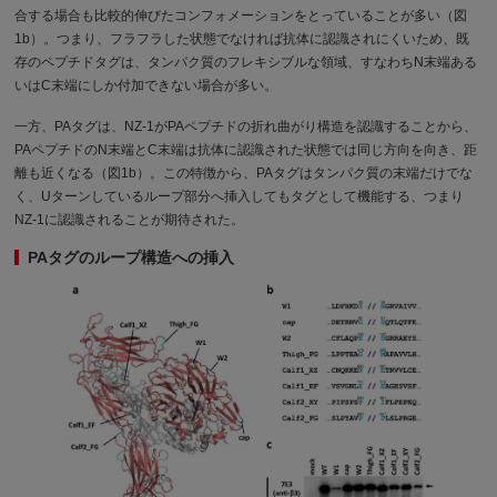
合する場合も比較的伸びたコンフォメーションをとっていることが多い（図
1b）。つまり、フラフラした状態でなければ抗体に認識されにくいため、既
存のペプチドタグは、タンパク質のフレキシブルな領域、すなわちN末端ある
いはC末端にしか付加できない場合が多い。
一方、PAタグは、NZ-1がPAペプチドの折れ曲がり構造を認識することから、
PAペプチドのN末端とC末端は抗体に認識された状態では同じ方向を向き、距
離も近くなる（図1b）。この特徴から、PAタグはタンパク質の末端だけでな
く、Uターンしているループ部分へ挿入してもタグとして機能する、つまり
NZ-1に認識されることが期待された。
PAタグのループ構造への挿入