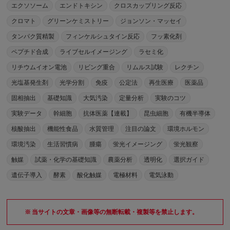
エクソソーム
エンドトキシン
クロスカップリング反応
クロマト
グリーンケミストリー
ジョンソン・マッセイ
タンパク質精製
フィンケルシュタイン反応
フッ素化剤
ペプチド合成
ライブセルイメージング
ラセミ化
リチウムイオン電池
リビング重合
リムルス試験
レクチン
光塩基発生剤
光学分割
免疫
公定法
再生医療
医薬品
固相抽出
基礎知識
大気汚染
定量分析
実験のコツ
実験データ
幹細胞
抗体医薬【連載】
昆虫細胞
有機半導体
核酸抽出
機能性食品
水質管理
注目の論文
環境ホルモン
環境汚染
生活習慣病
腫瘍
蛍光イメージング
蛍光観察
触媒
試薬・化学の基礎知識
農薬分析
透明化
選択ガイド
遺伝子導入
酵素
酸化触媒
電極材料
電気泳動
当サイトの文章・画像等の無断転載・複製等を禁止します。