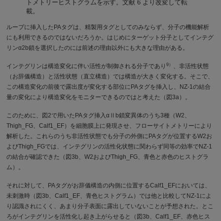
トメトリーヒストグラムを示す。文献 6 より改変して転
載。
ループに挿入したPAタグは、精製用タグとしてのみならず、分子の機能解析
にも利用できるのではないだろうか。はじめにターゲット分子としてインテグ
リンα2b鎖を選択したのには前述の理由以外にも大きな理由がある。
9）
インテグリンは構造変化に伴い活性が制御される分子であり
、非活性状態
（お辞儀構造）と活性状態（直立構造）では構造が大きく変化する。そこで、
この構造変化の前後で露出度が変化する部位にPAタグを挿入し、NZ-1の結合
量の変化により構造変化をモニターできるのではと考えた（図3a）。
このために、図2で用いたPAタグ挿入αⅡb鎖変異体のうち3種（W2、
Thigh_FG、Calf1_EF）を細胞膜上に発現させ、フローサイトメトリーにより
解析した。これらのうち非活性状態でも分子の外側にPAタグが位置するW2お
よびThigh_FGでは、インテグリンの活性化状態に関わらず同等の効率でNZ-1
の結合が確認できた（図3b、W2およびThigh_FG、青色と赤色のヒストグラ
ム）。
それに対して、PAタグがお辞儀構造の内側に位置するCalf1_EFにおいては、
未刺激時（図3b、Calf1_EF、青色ヒストグラム）では他と比較してNZ-1によ
り認識されにくく、あまり分子表面に露出していないことが予想された。とこ
ろがインテグリンを活性化し起き上がらせると（図3b、Calf1_EF、赤色ヒス