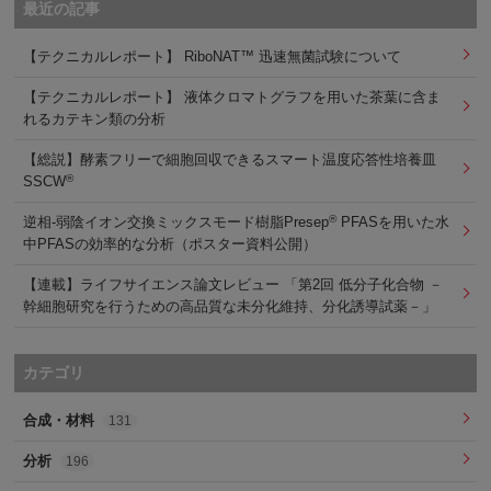
最近の記事
【テクニカルレポート】 RiboNAT™ 迅速無菌試験について
【テクニカルレポート】 液体クロマトグラフを用いた茶葉に含ま
れるカテキン類の分析
【総説】酵素フリーで細胞回収できるスマート温度応答性培養皿
®
SSCW
®
逆相-弱陰イオン交換ミックスモード樹脂Presep
PFASを用いた水
中PFASの効率的な分析（ポスター資料公開）
【連載】ライフサイエンス論文レビュー 「第2回 低分子化合物 －
幹細胞研究を行うための高品質な未分化維持、分化誘導試薬－」
カテゴリ
合成・材料
131
分析
196