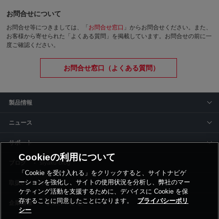
お問合せについて
お問合せ等につきましては、「
お問合せ窓口
」からお問合せください。
また、
お客様から寄せられた「よくある質問」を掲載しています。お問合せの前に一
度ご確認ください。
お問合せ窓口（よくある質問）
製品情報
ニュース
サポート
Cookieの利用について
siyaku-blog
「Cookie を受け入れる」をクリックすると、サイトナビゲ
ーションを強化し、サイトの使用状況を分析し、弊社のマー
取扱いメーカー
ケティング活動を支援するために、デバイスに Cookie を保
存することに同意したことになります。
プライバシーポリ
事業所一覧
シー