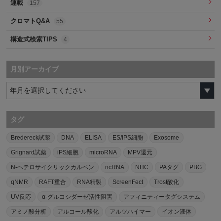
連載
157
クロマトQ&A
55
構造式検索TIPS
4
月別アーカイブ
タグ
Bredereck試薬
DNA
ELISA
ES/iPS細胞
Exosome
Grignard試薬
iPS細胞
microRNA
MPV還元
N-ヘテロサイクリックカルベン
ncRNA
NHC
PAタグ
PBG
qNMR
RAFT重合
RNA精製
ScreenFect
Trost酸化
UV反応
α-グルコシダーゼ活性阻害
アフィニティータグシステム
アミノ酸分析
アルコール酸化
アルツハイマー
イオン液体