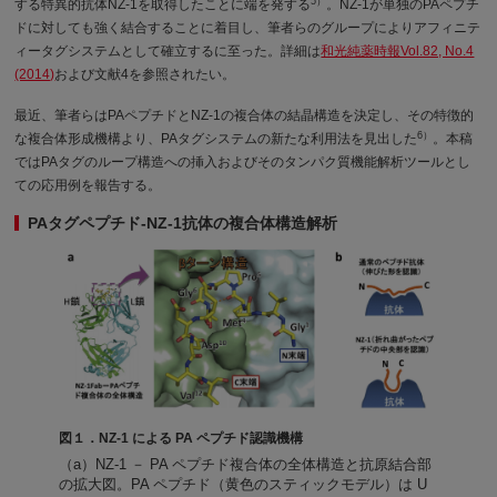
5）
する特異的抗体NZ-1を取得したことに端を発する
。NZ-1が単独のPAペプチ
ドに対しても強く結合することに着目し、筆者らのグループによりアフィニテ
ィータグシステムとして確立するに至った。詳細は
和光純薬時報Vol.82, No.4
(2014)
および文献4を参照されたい。
最近、筆者らはPAペプチドとNZ-1の複合体の結晶構造を決定し、その特徴的
6）
な複合体形成機構より、PAタグシステムの新たな利用法を見出した
。本稿
ではPAタグのループ構造への挿入およびそのタンパク質機能解析ツールとし
ての応用例を報告する。
PAタグペプチド-NZ-1抗体の複合体構造解析
図１．NZ-1 による PA ペプチド認識機構
（a）NZ-1 － PA ペプチド複合体の全体構造と抗原結合部
の拡大図。PA ペプチド（黄色のスティックモデル）は U