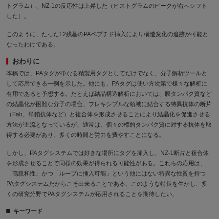
トグラム）、NZ-1の反応性は上昇した（ヒストグラムのピークが右へシフト
した）。
このように、たった12残基のPAペプチド挿入により構造変化の追跡が可能と
なったわけである。
おわりに
本稿では、PAタグが単なる精製用タグとしてだけでなく、分子解析ツールと
して応用できる一例を示した。他にも、PAタグは使い方次第で様々な解析に
有用であると予想する。たとえば結晶構造解析においては、膜タンパク質など
の結晶化が困難な分子の場合、フレキシブルな領域に結合する特異抗体の断片
（Fab、単鎖抗体など）と複合体を形成させることにより結晶化を促進させる
方法が主流となっているが、通常は、個々の標的タンパク質に対する抗体を取
得する必要があり、多くの時間と労力を費やすことになる。
しかし、PAタグシステムでは好きな場所にタグを挿入し、NZ-1断片と複合体
を形成させることで同様の効果が得られる可能性がある。これらの応用は、
「高親和性」かつ「ループに挿入可能」という他にはない特異な性質を持つ
PAタグシステムだからこそ出来ることである。このような特長を生かし、多
くの研究分野でPAタグシステムが応用されることを期待したい。
キーワード