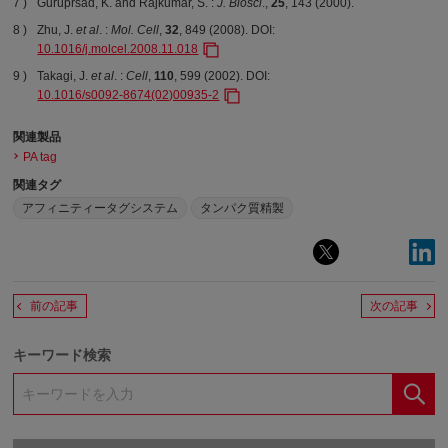
Guruprsad, K. and Rajkumar, S. :
J. Biosci
.,
25
, 143 (2000).
Zhu, J.
et al
. :
Mol. Cell
,
32
, 849 (2008). DOI:
10.1016/j.molcel.2008.11.018
Takagi, J.
et al
. :
Cell
,
110
, 599 (2002). DOI:
10.1016/s0092-8674(02)00935-2
関連製品
PA tag
関連タグ
アフィニティータグシステム
タンパク質精製
前の記事
次の記事
キーワード検索