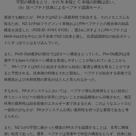
字型の構造をとり、その N 末端と C 末端の距離は近い。
（b）抗ペプチド抗体によるペプチド認識モード。
冒頭でも触れたが、PAタグはNZ-1へ高親和性で結合する。そのメカニズムを
知るため、NZ-1のFabフラグメント単独およびPAペプチドとの複合体の結晶
構造を決定した（PDB ID: 4YNY, 4YO0）。図1aに示すようにPAペプチドは
Met4-Asp10を中心に分子全体でNZ-1抗体と接し、抗原認識部位の結合ポケッ
トにすっぽりとはまり込んでいた。
また、Pro5-Gly6配列の部分ではβターン構造をとっていた。Pro-Gly配列は溶
液中でもtypeⅡのβターン構造を形成しやすいことが知られていることから
7）
、PAペプチドはNZ-1と結合する前から結合に最適な構造を取ることができ
ると予想される。抗体側の特徴もそれと類似し、ペプチドが結合する前後で立
体構造および水和状態の変化がほとんど見られなかった。
すなわち、PAタグシステムにおいては、ペプチド側も抗体側もともに結合に
伴うエントロピーの損失が非常に少ないことが結晶構造から示唆された。相互
作用の親和性は結合前後のエネルギー差で決まるため、このようなエントロピ
ー損失の少なさが、PAタグシステムが高い親和性を持つ主な要因であると考
えられた。
また、NZ-1がU字型に曲がった構造のPAタグを認識することは、非常に興味
深い知見であった。通常、ペプチドは溶液中で特定の構造をとらず、抗体に結