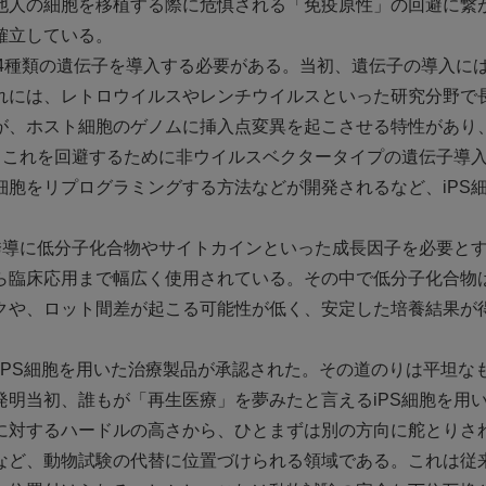
他人の細胞を移植する際に危惧される「免疫原性」の回避に繋
確立している。
る4種類の遺伝子を導入する必要がある。当初、遺伝子の導入に
れには、レトロウイルスやレンチウイルスといった研究分野で
が、ホスト細胞のゲノムに挿入点変異を起こさせる特性があり
、これを回避するために非ウイルスベクタータイプの遺伝子導
胞をリプログラミングする方法などが開発されるなど、iPS
誘導に低分子化合物やサイトカインといった成長因子を必要と
ら臨床応用まで幅広く使用されている。その中で低分子化合物
クや、ロット間差が起こる可能性が低く、安定した培養結果が
てiPS細胞を用いた治療製品が承認された。その道のりは平坦な
明当初、誰もが「再生医療」を夢みたと言えるiPS細胞を用
に対するハードルの高さから、ひとまずは別の方向に舵とりさ
など、動物試験の代替に位置づけられる領域である。これは従