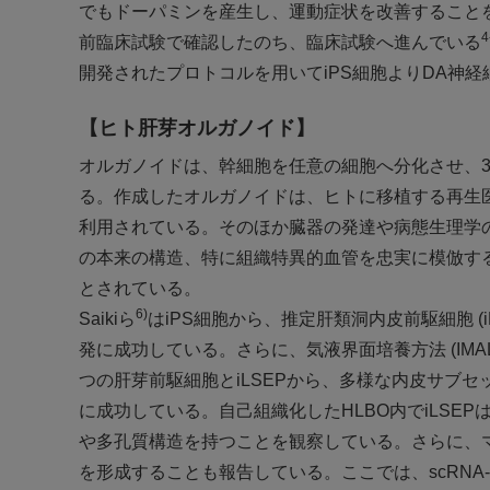
でもドーパミンを産生し、運動症状を改善すること
4
前臨床試験で確認したのち、臨床試験へ進んでいる
開発されたプロトコルを用いてiPS細胞よりDA神
【ヒト肝芽オルガノイド】
オルガノイドは、幹細胞を任意の細胞へ分化させ、
る。作成したオルガノイドは、ヒトに移植する再生
利用されている。そのほか臓器の発達や病態生理学
の本来の構造、特に組織特異的血管を忠実に模倣す
とされている。
6)
Saikiら
はiPS細胞から、推定肝類洞内皮前駆細胞 (i
発に成功している。さらに、気液界面培養方法 (IM
つの肝芽前駆細胞とiLSEPから、多様な内皮サブセッ
に成功している。自己組織化したHLBO内でiLSEPはiLS
や多孔質構造を持つことを観察している。さらに、マ
を形成することも報告している。ここでは、scRNA