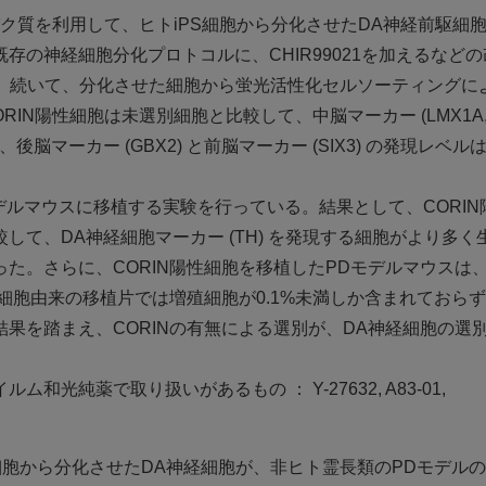
パク質を利用して、ヒトiPS細胞から分化させたDA神経前駆細
の神経細胞分化プロトコルに、CHIR99021を加えるなど
る。続いて、分化させた細胞から蛍光活性化セルソーティングに
IN陽性細胞は未選別細胞と比較して、中脳マーカー (LMX1A, 
後脳マーカー (GBX2) と前脳マーカー (SIX3) の発現レベル
デルマウスに移植する実験を行っている。結果として、CORIN
て、DA神経細胞マーカー (TH) を発現する細胞がより多く
た。さらに、CORIN陽性細胞を移植したPDモデルマウスは
細胞由来の移植片では増殖細胞が0.1%未満しか含まれておら
果を踏まえ、CORINの有無による選別が、DA神経細胞の選
純薬で取り扱いがあるもの ： Y-27632, A83-01,
細胞から分化させたDA神経細胞が、非ヒト霊長類のPDモデル