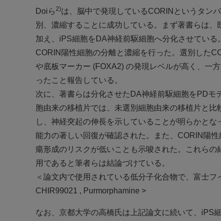
2)
Doiら
は、脳中で発現しているCORINというタン
別、濃縮することに成功している。まず著書らは、既存
加え、iPS細胞をDA神経前駆細胞へ分化させてい
CORIN陽性細胞の分離と濃縮を行った。選別したCOR
や底板マーカー (FOXA2) の発現レベルが高く、一方、
ったこと報告している。
次に、著書らは分化させたDA神経前駆細胞をPDモ
胞由来の移植片では、未選別細胞由来の移植片と比較し
し、神経突起の伸長を示していることが明らかとなっ
能力の著しい回復が確認された。また、CORIN陽性
瘍形成のリスクが低いことも示唆された。これらの結
用であると筆者らは結論づけている。
＜論文内で使用されている低分子化合物で、富士フイルム和光
CHIR99021 , Purmorphamine >
なお、京都大学の高橋氏は上記論文に続いて、iPS