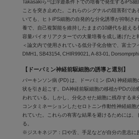
1)
Takasakiら
は浮遊条件下での培養で発生するiPS細
ことを突き止めた。これらのシグナルの阻害剤であるIWR
いても、ヒトiPS細胞の自発的な分化誘導が抑制さ
養で、自己複製能を維持したままの10継代を超える長
容量バイオリアクターでの大量培養を成し遂げたと
＜論文内で使用されている低分子化合物で、富士フイルム和光
DMH1, SB43154, CHIR99021, A-83-01, Dorsomprph
【ドーパミン神経前駆細胞の誘導と選別】
パーキンソン病 (PD) は、ドーパミン (DA) 
状を引き起こす。DA神経前駆細胞の移植がPDの治
われている。しかし、分化させた細胞に残存する未
コンタミネーションしたセロトニン作動性神経細胞
れていた。これらの有害な結果を避けるためには、
る。
※ジスキネジア：口や舌、手足などが自分の意志に