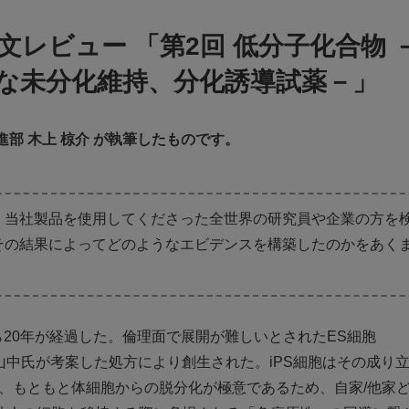
レビュー 「第2回 低分子化合物 
な未分化維持、分化誘導試薬－」
部 木上 椋介 が執筆したものです。
、当社製品を使用してくださった全世界の研究員や企業の方を
その結果によってどのようなエビデンスを構築したのかをあく
から20年が経過した。倫理面で展開が難しいとされたES細胞
京都大学の山中氏が考案した処方により創生された。iPS細胞はその成り
、もともと体細胞からの脱分化が極意であるため、自家/他家