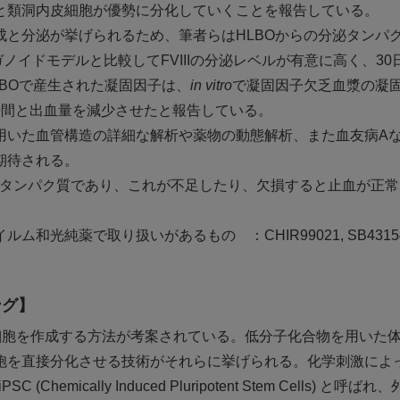
と類洞内皮細胞が優勢に分化していくことを報告している。
と分泌が挙げられるため、筆者らはHLBOからの分泌タンパ
ノイドモデルと比較してFVIIIの分泌レベルが有意に高く、30
LBOで産生された凝固因子は、
in vitro
で凝固因子欠乏血漿の凝
時間と出血量を減少させたと報告している。
用いた血管構造の詳細な解析や薬物の動態解析、また血友病A
期待される。
わるタンパク質であり、これが不足したり、欠損すると止血が正
純薬で取り扱いがあるもの ：CHIR99021, SB431542
ング】
細胞を作成する方法が考案されている。低分子化合物を用いた
胞を直接分化させる技術がそれらに挙げられる。化学刺激によ
ically Induced Pluripotent Stem Cells) と呼ばれ