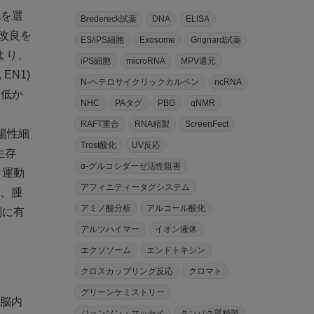
胞を選
Bredereck試薬
DNA
ELISA
の改良を
ES/iPS細胞
Exosome
Grignard試薬
より、
iPS細胞
microRNA
MPV還元
EN1)
N-ヘテロサイクリックカルベン
ncRNA
は低か
NHC
PAタグ
PBG
qNMR
RAFT重合
RNA精製
ScreenFect
陽性細
Trost酸化
UV反応
生存
α-グルコシダーゼ活性阻害
、運動
アフィニティータグシステム
ず、腫
アミノ酸分析
アルコール酸化
別に有
アルツハイマー
イオン液体
エクソソーム
エンドトキシン
クロスカップリング反応
クロマト
グリーンケミストリー
の脳内
ジョンソン・マッセイ
タンパク質精製