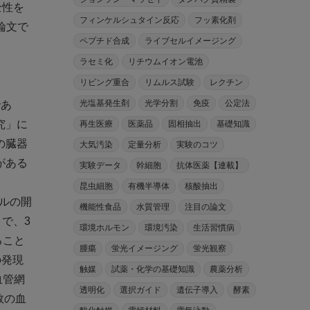
全性を
フィンケルシュタイン反応
フッ素化剤
論文で
ペプチド合成
ライブセルイメージング
ラセミ化
リチウムイオン電池
リビング重合
リムルス試験
レクチン
光塩基発生剤
光学分割
免疫
公定法
であ
究」に
再生医療
医薬品
固相抽出
基礎知識
の臓器
大気汚染
定量分析
実験のコツ
がある
実験データ
幹細胞
抗体医薬【連載】
昆虫細胞
有機半導体
核酸抽出
コルの開
機能性食品
水質管理
注目の論文
とで、3
環境ホルモン
環境汚染
生活習慣病
ること
腫瘍
蛍光イメージング
蛍光観察
の発現
触媒
試薬・化学の基礎知識
農薬分析
血管網
透明化
選択ガイド
遺伝子導入
酵素
数の血