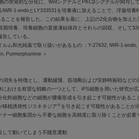
胞の突発的な分化に、WntシグナルとPKCβシグナルが関与し
-1-endoとLY333531を培養液に加えることで、浮遊培養
れることを報告した。この結果を基に、上記の2化合物を加えた
期培養、培養細胞の直接凍結保存とそれらの回収、そして320
報告している。
純薬で取り扱いがあるもの ：Y-27632, IWR-1-endo,
in, Purmorphamine ＞
神経細胞の消失を特徴とし、運動緩慢、筋強剛および安静時振戦などの
療における有望な戦略の一つとして、iPS細胞を用いた研究が
分化幹細胞などの細胞が腫瘍形成を引き起こす可能性があるこ
※
が移植誘発性ジスキネジア
を引き起こす可能性があることが
ドナー細胞集団から不要な細胞を高精度に取り除くことが必要
反して動いてしまう不随意運動