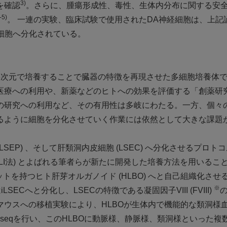
3)
を確認
。さらに、腫瘍形成性、毒性、生体内分布に関する安
-5)
。 一連の実験、臨床試験で使用されたDA神経細胞は、上記
経細胞へ分化されている。
3次元で培養することで臓器の特徴を再現させた多細胞培養体
医療への利用や、新薬などのヒトへの効果を評価する「創薬研
の研究への利用など、その有用性は多岐にわたる。一方、個々
るように細胞を分化させていく作業には依然として大きな課題
LSEP) 、そして肝類洞内皮細胞 (LSEC) へ分化させるプロト
ALI法) とよばれる筆者らが新たに開発した培養方法を用いるこ
トを持つヒト肝芽オルガノイド (HLBO) へと自己組織化させ
※
ECへと分化し、LSECの特徴である凝固因子VIII (FVIII)
ウスへの移植実験により、HLBOが生体内で機能的な類洞様
-seqを行い、このHLBOに動脈様、静脈様、類洞様といった複