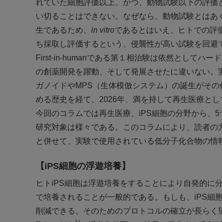
れていた細胞評価以上、かつ、動物試験以下の評価
い切ることはできない。なぜなら、動物試験とはあく
生であるため、
in vitro
であるとはいえ、ヒトでの評
ち採取し評価するという、侵襲性が高い試験を回避
First-in-humanである第１相治験は依然としてハー
の創薬開発を躍動、そして発展させたに違いない。実
ガノイドやMPS（生体模倣システム）の誕生がその
める歴史を経て、2026年、満を持して再生医療と
今回のコラムでは再生医療、iPS細胞の分野から、
研究対象は様々である。このコラムにより、読者の
と併せて、実験で使用されている低分子化合物の情
【iPS細胞の浮遊培養】
ヒトiPS細胞は浮遊培養をすることにより自発的に
で培養されることが一般的である。もしも、iPS細
削減できる。そのためのプロトコルの確立が長らく