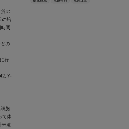
酸化触媒
電極材料
電気泳動
ク質の
日の培
固時間
などの
常に行
, Y-
体細胞
って体
、外来遺