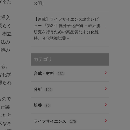
がるた
公開）
は導入
【連載】ライフサイエンス論文レビ
長らく
ュー 「第2回 低分子化合物 －幹細胞
研究を行うための高品質な未分化維
、樹立
持、分化誘導試薬－」
入法の
細胞の
カテゴリ
する。
合成・材料
131
は化学
得られ
分析
196
もので
培養
30
いた製
れたと
ライフサイエンス
175
来なさ