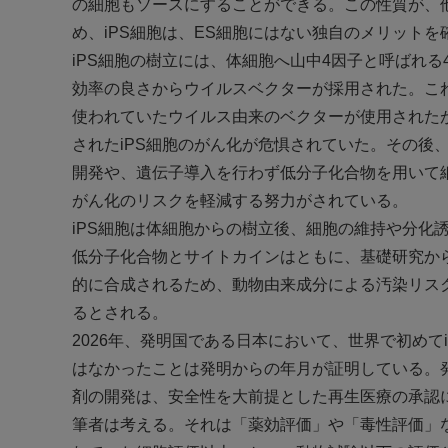
の細胞もソースにすることができる。この性質が、
め、iPS細胞は、ES細胞にはない独自のメリットを
iPS細胞の樹立には、体細胞へ山中4因子と呼ばれ
効率の良さからウイルスベクターが採用された。こ
使われていたウイルス由来のベクターが使用された
されたiPS細胞のがん化が危惧されていた。その後
開発や、遺伝子導入を行わず低分子化合物を用いて細
がん化のリスクを軽減する努力がされている。
iPS細胞は体細胞からの樹立後、細胞の維持や分化
低分子化合物とサイトカインはともに、基礎研究か
的に合成されるため、動物由来成分による汚染リス
るとされる。
2026年、発明国である日本において、世界で初め
はなかったことは発明からの年月が証明している。発
剤の開発は、安全性を大前提とした再生医療の承認
筆者は考える。それは「薬効評価」や「毒性評価」