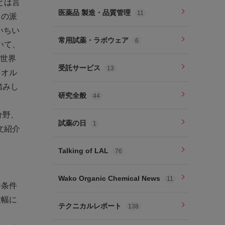
とは言
医薬品 製造・品質管理
11
らの派
いちい
常用試薬・ラボウェア
6
いて、
、世界
受託サービス
13
。オル
踏みし
研究全般
44
分野、
試薬の日
1
文紹介
Talking of LAL
76
Wako Organic Chemical News
11
養条件
大幅に
テクニカルレポート
138