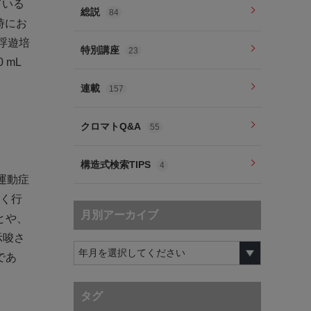
ている
総説
84
時にお
浮遊培
特別講座
23
 mL
連載
157
クロマトQ&A
55
構造式検索TIPS
4
運動症
広く行
月別アーカイブ
とや、
示唆さ
であ
タグ