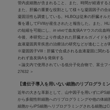
管内皮細胞が含まれること、また、時間が経過する
また、肝臓の重要な役割として様々な凝固因子の合成
凝固活性も調査している。HLBOは従来の肝臓オルガ
養を通してFVIIIが産生されたと報告した。また、H
の短縮を可能にし、
in vivo
で血友病Aマウスの出血
今後、本研究により作成された肝臓オルガノイドを
血液凝固異常疾患の治療法の研究などが進むことが
※凝固因子VIII：肝臓で合成される血液凝固に関
われず血友病Aを発病する
＜論文内で使用されている低分子化合物で、富士フイルム和光
27632 ＞
【遺伝子導入を用いない細胞のリプログラミ
近年の大きな革新として、山中因子を用いずにiPS
から多能性幹細胞へのリプログラミングや他の体細
細胞からiPS細胞へリプログラミングされる細胞はCiPSC (Chem