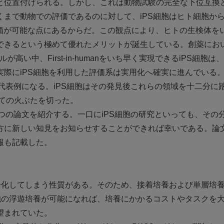
と位置付けられる。しかし、これは動物試験の完全な下位互換
まで動物での評価であるのに対して、iPS細胞はヒト細胞か
価が可能な点にあるからだ。この観点により、ヒトの生検体を
できるという極めて優れたメリットが誕生している。創薬にお
ドルが高い中、First-in-humanをいち早く実現できるiPS細胞は
際にiPS細胞を利用した評価系は実用化へ確実に進んでいる
代表例になる。iPS細胞はその発見後これらの領域を十二分に
しての火ぶたを切った。
5つの論文を紹介する。一口にiPS細胞の研究といっても、その
方に新しい知見をお知らせすることができれば幸いである。論
報も記載した。
分化してしまう性質がある。そのため、接着培養および単層培
胞の浮遊培養が可能になれば、培養にかかるコストやタスクを
望まれていた。