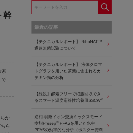
－幹
最近の記事
【テクニカルレポート】 RiboNAT™
迅速無菌試験について
【テクニカルレポート】 液体クロマ
検索
トグラフを用いた茶葉に含まれるカ
テキン類の分析
まで
【総説】酵素フリーで細胞回収でき
®
るスマート温度応答性培養皿SSCW
逆相-弱陰イオン交換ミックスモード
立ちか
®
樹脂Presep
PFASを用いた水中
どちら
PFASの効率的な分析（ポスター資料