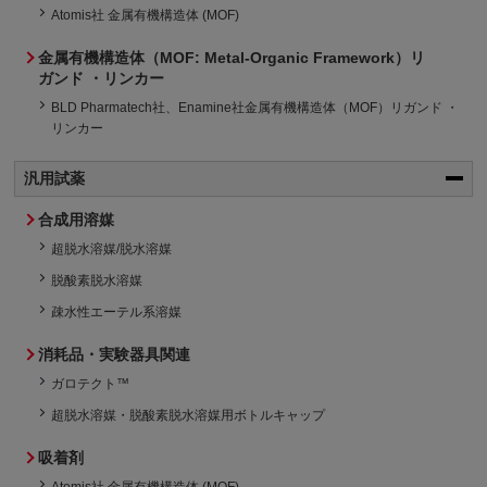
Atomis社 金属有機構造体 (MOF)
金属有機構造体（MOF: Metal-Organic Framework）リ
ガンド ・リンカー
BLD Pharmatech社、Enamine社金属有機構造体（MOF）リガンド ・
リンカー
汎用試薬
合成用溶媒
超脱水溶媒/脱水溶媒
脱酸素脱水溶媒
疎水性エーテル系溶媒
消耗品・実験器具関連
ガロテクト™
超脱水溶媒・脱酸素脱水溶媒用ボトルキャップ
吸着剤
Atomis社 金属有機構造体 (MOF)