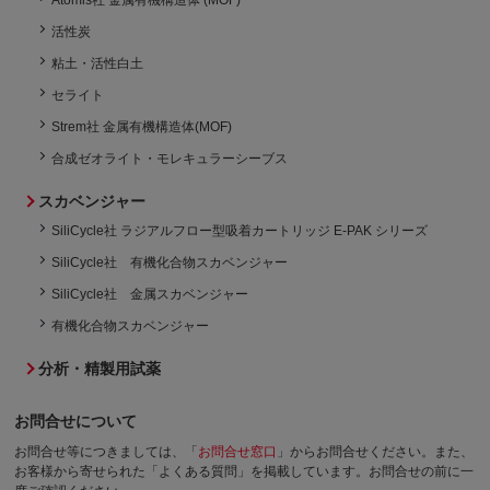
活性炭
粘土・活性白土
セライト
Strem社 金属有機構造体(MOF)
合成ゼオライト・モレキュラーシーブス
スカベンジャー
SiliCycle社 ラジアルフロー型吸着カートリッジ E-PAK シリーズ
SiliCycle社 有機化合物スカベンジャー
SiliCycle社 金属スカベンジャー
有機化合物スカベンジャー
分析・精製用試薬
お問合せについて
お問合せ等につきましては、「
お問合せ窓口
」からお問合せください。
また、
お客様から寄せられた「よくある質問」を掲載しています。お問合せの前に一