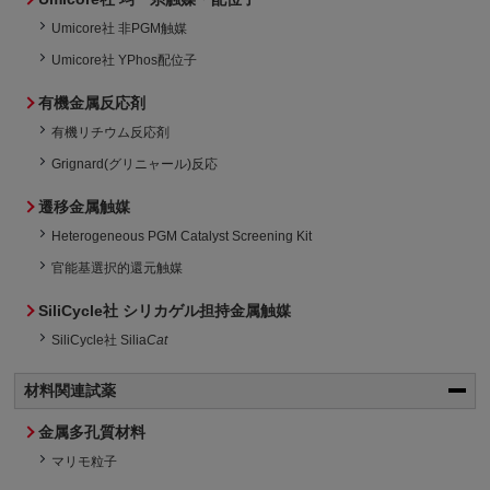
Umicore社 非PGM触媒
Umicore社 YPhos配位子
有機金属反応剤
有機リチウム反応剤
Grignard(グリニャール)反応
遷移金属触媒
Heterogeneous PGM Catalyst Screening Kit
官能基選択的還元触媒
SiliCycle社 シリカゲル担持金属触媒
SiliCycle社 Silia
Cat
材料関連試薬
金属多孔質材料
マリモ粒子