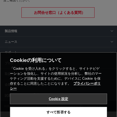
度ご確認ください。
お問合せ窓口（よくある質問）
製品情報
ニュース
サポート
Cookieの利用について
siyaku-blog
「Cookie を受け入れる」をクリックすると、サイトナビゲ
ーションを強化し、サイトの使用状況を分析し、弊社のマー
取扱いメーカー
ケティング活動を支援するために、デバイスに Cookie を保
存することに同意したことになります。
プライバシーポリ
事業所一覧
シー
Cookie 設定
利用規約
プライバシーポリシー
コーポレートサイト
Cookie設定
すべて拒否する