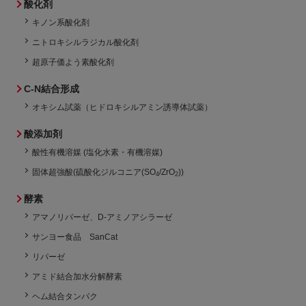
酸化剤
キノン系酸化剤
ニトロキシルラジカル酸化剤
超原子価よう素酸化剤
C-N結合形成
オキシム試薬（ヒドロキシルアミン誘導体試薬）
酸添加剤
酸性有機溶媒 (塩化水素・有機溶媒)
固体超強酸(硫酸化ジルコニア(SO
/ZrO
))
4
2
酵素
アマノリパーゼ、D-アミノアシラーゼ
サンヨー食品 SanCat
リパーゼ
アミド結合加水分解酵素
ヘム結合タンパク