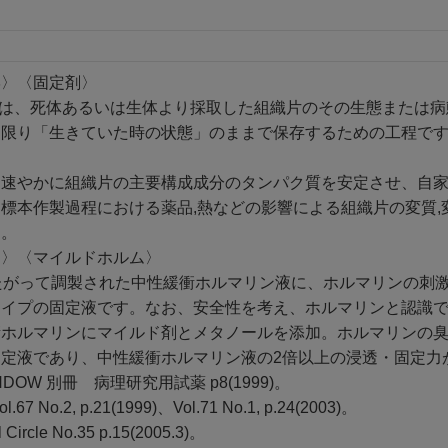
学〉〈固定剤〉
tion)とは、死体あるいは生体より採取した組織片のその生態ま
る限り「生きていた時の状態」のままで保存するための工程で
やかに組織片の主要構成成分のタンパク質を安定させ、自家融解過程
本作製過程における薬品,熱などの影響による組織片の変質,
す。
用〉〈マイルドホルム〉
方にしたがって調製された中性緩衝ホルマリン液に、ホルマリンの刺
タイプの固定液です。なお、安全性を考え、ホルマリンと認識
衝ホルマリンにマイルド剤とメタノールを添加。ホルマリンの
定液であり、中性緩衝ホルマリン液の2倍以上の浸透・固定力が
WINDOW 別冊 病理研究用試薬 p8(1999)。
 No.2, p.21(1999)、Vol.71 No.1, p.24(2003)。
l Circle No.35 p.15(2005.3)。