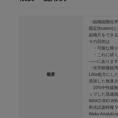
〈組織細胞化
固定(fixa
組織片をでき
その目的は
・可能な限り速
・これに続く標
――にありま
〈光学顕微鏡
概要
Lillie処
添加した無臭
10%中性緩
ップした迅速固
WAKO BIO 
和光試薬時報 Vol.67
Wako Analytica