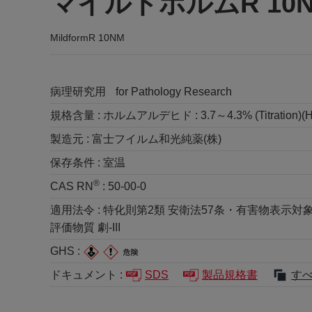
マイルドホルムR 10
MildformR 10NM
病理研究用
for Pathology Research
規格含量 :
ホルムアルデヒド : 3.7～4.3% (Titration)(
製造元 :
富士フイルム和光純薬(株)
保存条件 :
室温
®
CAS RN
:
50-00-0
適用法令 :
特化則第2類 安衛法57条・有害物表示対象物質 
評価物質 劇-III
GHS :
ドキュメント :
SDS
製品規格書
す