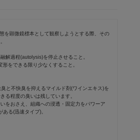
たは病態を顕微鏡標本として観察しようとする際、その
す。
(autolysis)を停止させること。
変形をできる限り少なくすること。
激臭と不快臭を抑えるマイルド剤(ワインエキス)を
できる程度の臭いは残しています。
臭いをおさえ、組織への浸透・固定力をパワーア
ある(迅速タイプ)。