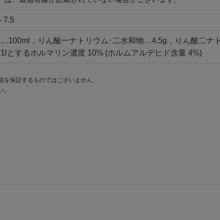
～7.5
100ml，りん酸一ナトリウム･二水和物…4.5g，りん酸二ナト
lとするホルマリン濃度 10% (ホルムアルデヒド含量 4%)
能を保証するものではございません。
い。
。