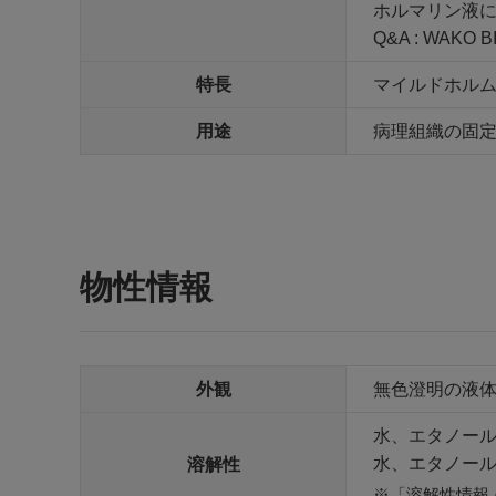
ホルマリン液に関するQ&
Q&A : WAK
特長
マイルドホルム
用途
病理組織の固
物性情報
外観
無色澄明の液
水、エタノー
水、エタノー
溶解性
「溶解性情報