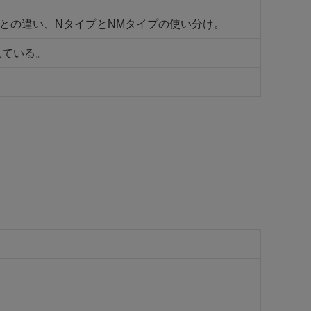
ド剤の効力、一般との違い、NタイプとNMタイプの使い分け。
れている。