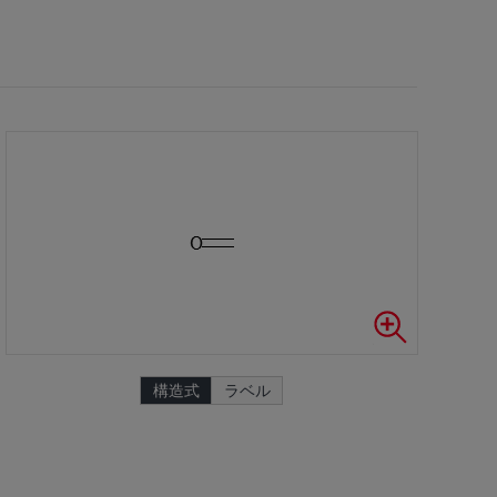
構造式
ラベル