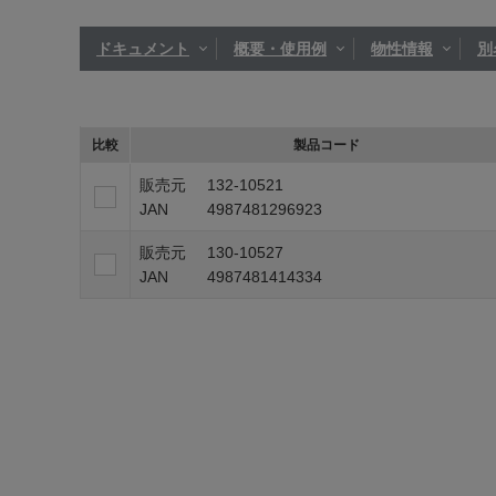
ドキュメント
概要・使用例
物性情報
別
比較
製品コード
販売元
132-10521
JAN
4987481296923
販売元
130-10527
JAN
4987481414334