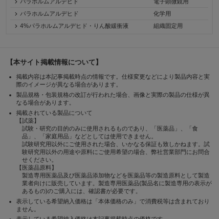
パラホルムアルデヒド
電子顕微鏡用
パラホルムアルデヒド
化学用
4%パラホルムアルデヒド・りん酸緩衝液
組織固定用
【本サイト掲載情報について】
掲載内容は本記事掲載時点の情報です。仕様変更などにより製品内容と実
際のイメージが異なる場合があります。
製品規格・包装規格の改訂が行われた場合、画像と実際の製品の仕様が異
なる場合があります。
掲載されている製品について
【試薬】
試験・研究の目的のみに使用されるものであり、「医薬品」、「食
品」、「家庭用品」などとしては使用できません。
試験研究用以外にご使用された場合、いかなる保証も致しかねます。試
験研究用以外の用途や原料にご使用希望の場合、弊社営業部門にお問合
せください。
【医薬品原料】
製造専用医薬品及び医薬品添加物などを医薬品等の製造原料として製造
業者向けに販売しています。製造専用医薬品(製品名に製造専用の表示が
あるもの)のご購入には、確認書が必要です。
表示している希望納入価格は「本体価格のみ」で消費税等は含まれており
ません。