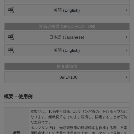
英語 (English)
製品規格書 (SPECIFICATION)
日本語 (Japanese)
英語 (English)
検査成績書
8mL×100
概要・使用例
本製品は、10%中性緩衝ホルマリン溶液の小分けタイプ品に
なります。組織切片をそのまま浸漬し、固定することが可能
な製品です。
ホルマリン液は、光顕観察用の組織標本を作成する際、日常
概要
用固定液として大量に使用されます。ホルマリンは分解して