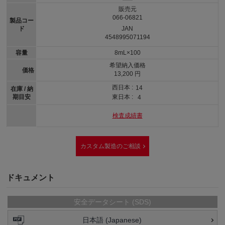
販売元
066-06821
製品コー
ド
JAN
4548995071194
容量
8mL×100
希望納入価格
価格
13,200 円
西日本 :
14
在庫 / 納
期目安
東日本 :
4
検査成績書
カスタム製造のご相談
ドキュメント
安全データシート (SDS)
日本語 (Japanese)