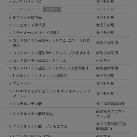
レバウジオシドC
食品分析用
レバウジオシドF
食品分析用
販売終了
ルブソシド標準品
食品分析用
ステビオシド標準品
食品分析用
ステビオールビオシド標準品
食品分析用
コンドロイチン硫酸Aナトリウム, ニワトリ軟骨
細胞生物学用
由来
コンドロイチン硫酸Bナトリウム, ブタ皮膚由来
細胞生物学用
コンドロイチン硫酸Cナトリウム
生化学用
コンドロイチン硫酸Eナトリウム,イカ軟骨由来
細胞生物学用
1-デオキシノジリマイシン標準品
食品分析用
フコイダン
食品分析用
2-O-α-D-ガラクトピラノシル-1-デオキシノジリ
食品分析用
マイシン
グリチルレチン酸
食品添加物試験用
高速液体クロマト
グリチルリチン酸標準品
グラフ用
局方生薬試験用(分
グリチルリチン酸一アンモニウム
離確認用)
ヒアルロン酸ナトリウム
生化学用