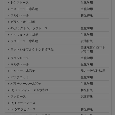
1-ケストース
生化学用
ニストース三水和物
生化学用
ズルシトール
和光特級
ガラクトオリゴ糖
4'-ガラクトシルラクトース
生化学用
イソマルトオリゴ糖
生化学用
ラクトース一水和物
試薬特級
高速液体クロマト
ラクトシルフルクトシド標準品
グラフ用
ラクツロース
生化学用
マルチトール
生化学用
マルトース水和物
局方一般試験法用
パラチニット
生化学用
パラチノース一水和物
生化学用
D(+)-ラフィノース五水和物
和光特級
スクロース
試薬特級
D(-)-アラビノース
L(+)-アラビノース
和光特級