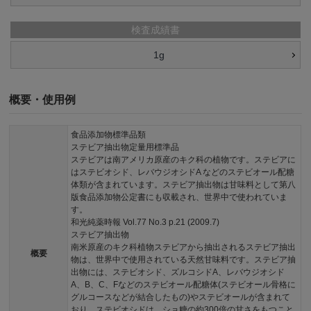
検査成績書
1g
概要・使用例
食品添加物標準品類
ステビア抽出物定量用標準品
ステビアは南アメリカ原産のキク科の植物です。ステビアに
はステビオシド、レバウジオシドA などのステビオール配糖
体類が含まれています。ステビア抽出物は甘味料として第八
版食品添加物公定書にも収載され、世界中で使われていま
す。
和光純薬時報 Vol.77 No.3 p.21 (2009.7)
ステビア抽出物
南米原産のキク科植物ステビアから抽出されるステビア抽出
概要
物は、世界中で使用されている天然甘味料です。ステビア抽
出物には、ステビオシド、ズルコシドA、レバウジオシド
A、B、C、Fなどのステビオール配糖体(ステビオール骨格に
グルコースなどが結合したもの)やステビオールが含まれて
おり、ステビオシドは、ショ糖の約300倍の甘さをもつこと