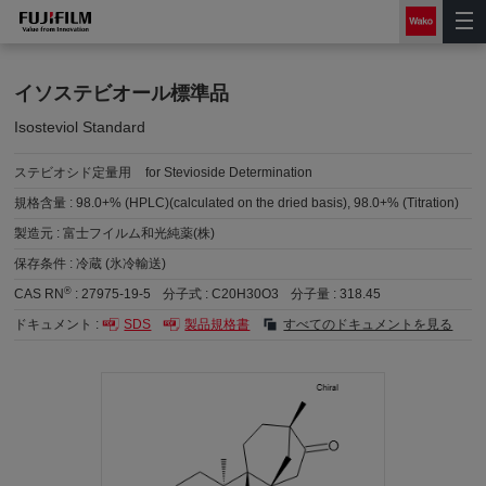
イソステビオール標準品
Isosteviol Standard
ステビオシド定量用
for Stevioside Determination
規格含量 :
98.0+% (HPLC)(calculated on the dried basis), 98.0+% (Titration)
製造元 :
富士フイルム和光純薬(株)
保存条件 :
冷蔵 (氷冷輸送)
®
CAS RN
:
27975-19-5
分子式 :
C20H30O3
分子量 :
318.45
ドキュメント :
SDS
製品規格書
すべてのドキュメントを見る