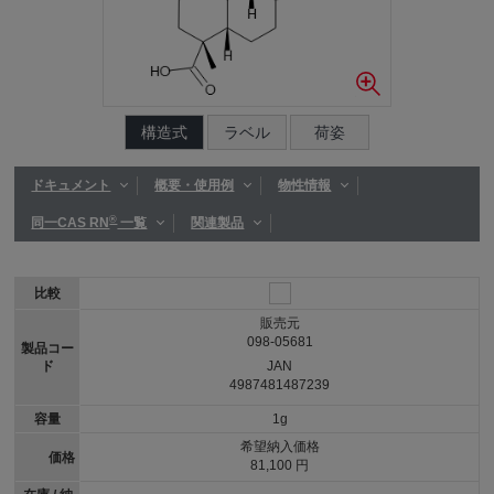
構造式
ラベル
荷姿
ドキュメント
概要・使用例
物性情報
®
同一CAS RN
一覧
関連製品
比較
販売元
098-05681
製品コー
ド
JAN
4987481487239
容量
1g
希望納入価格
価格
81,100 円