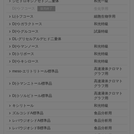
ジヒドロキシアセトン二量体
和光一級
D(+)-フコース
生化学用
販売終了
L(-)-フコース
細胞生物学用
D(+)-ガラクトース
和光特級
D(+)-グルコース
試薬特級
DL-グリセルアルデヒド二量体
D(+)-マンノース
和光特級
D(-)-リボース
和光特級
D(+)-キシロース
和光特級
高速液体クロマト
meso-エリトリトール標準品
グラフ用
高速液体クロマト
D(-)-マンニトール標準品
グラフ用
高速液体クロマト
D(-)-ソルビトール標準品
グラフ用
キシリトール
和光特級
ズルコシドA標準品
食品分析用
レバウジオシドA標準品
食品分析用
レバウジオシドB標準品
食品分析用