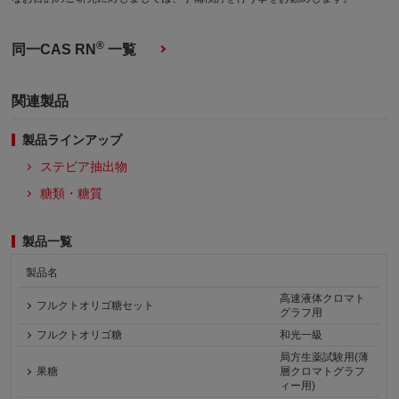
®
同一CAS RN
一覧
関連製品
製品ラインアップ
ステビア抽出物
糖類・糖質
製品一覧
製品名
高速液体クロマト
フルクトオリゴ糖セット
グラフ用
フルクトオリゴ糖
和光一級
局方生薬試験用(薄
果糖
層クロマトグラフ
ィー用)