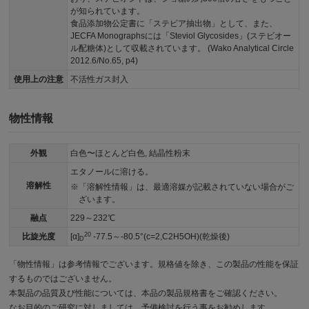
が知られています。
食品添加物公定書に「ステビア抽出物」として、また、
JECFA Monographsには「Steviol Glycosides」(ステビオー
ル配糖体)として収載されています。 (Wako Analytical Circle
2012.6/No.65, p4)
使用上の注意
不活性ガス封入
物性情報
外観
白色〜ほとんど白色, 結晶性粉末
エタノールに溶ける。
溶解性
「溶解性情報」は、最適溶媒が記載されていない場合がご
ざいます。
融点
229～232℃
20
比旋光度
[α]
-77.5～-80.5°(c=2,C2H5OH)(乾燥後)
D
「物性情報」は参考情報でございます。規格値を除き、この製品の性能を保証
するものではございません。
本製品の品質及び性能については、本品の製品規格書をご確認ください。
なお目的のご研究に対しましては、予備検討を行う事をお勧めします。