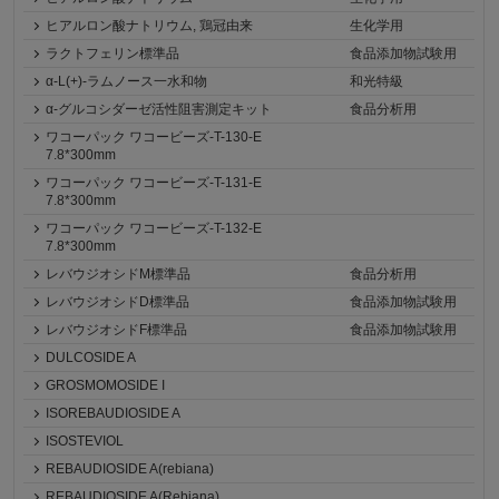
ヒアルロン酸ナトリウム, 鶏冠由来
生化学用
ラクトフェリン標準品
食品添加物試験用
α-L(+)-ラムノース一水和物
和光特級
α-グルコシダーゼ活性阻害測定キット
食品分析用
ワコーパック ワコービーズ-T-130-E
7.8*300mm
ワコーパック ワコービーズ-T-131-E
7.8*300mm
ワコーパック ワコービーズ-T-132-E
7.8*300mm
レバウジオシドM標準品
食品分析用
レバウジオシドD標準品
食品添加物試験用
レバウジオシドF標準品
食品添加物試験用
DULCOSIDE A
GROSMOMOSIDE I
ISOREBAUDIOSIDE A
ISOSTEVIOL
REBAUDIOSIDE A(rebiana)
REBAUDIOSIDE A(Rebiana)