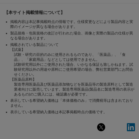
【本サイト掲載情報について】
掲載内容は本記事掲載時点の情報です。仕様変更などにより製品内容と実
際のイメージが異なる場合があります。
製品規格・包装規格の改訂が行われた場合、画像と実際の製品の仕様が異
なる場合があります。
掲載されている製品について
【試薬】
試験・研究の目的のみに使用されるものであり、「医薬品」、「食
品」、「家庭用品」などとしては使用できません。
試験研究用以外にご使用された場合、いかなる保証も致しかねます。試
験研究用以外の用途や原料にご使用希望の場合、弊社営業部門にお問合
せください。
【医薬品原料】
製造専用医薬品及び医薬品添加物などを医薬品等の製造原料として製造
業者向けに販売しています。製造専用医薬品(製品名に製造専用の表示が
あるもの)のご購入には、確認書が必要です。
表示している希望納入価格は「本体価格のみ」で消費税等は含まれており
ません。
表示している希望納入価格は本記事掲載時点の価格です。