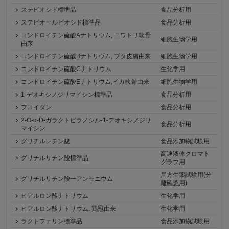
ステビオシド標準品
食品分析用
ステビオールビオシド標準品
食品分析用
コンドロイチン硫酸Aナトリウム, ニワトリ軟骨
細胞生物学用
由来
コンドロイチン硫酸Bナトリウム, ブタ皮膚由来
細胞生物学用
コンドロイチン硫酸Cナトリウム
生化学用
コンドロイチン硫酸Eナトリウム,イカ軟骨由来
細胞生物学用
1-デオキシノジリマイシン標準品
食品分析用
フコイダン
食品分析用
2-O-α-D-ガラクトピラノシル-1-デオキシノジリ
食品分析用
マイシン
グリチルレチン酸
食品添加物試験用
高速液体クロマト
グリチルリチン酸標準品
グラフ用
局方生薬試験用(分
グリチルリチン酸一アンモニウム
離確認用)
ヒアルロン酸ナトリウム
生化学用
ヒアルロン酸ナトリウム, 鶏冠由来
生化学用
ラクトフェリン標準品
食品添加物試験用