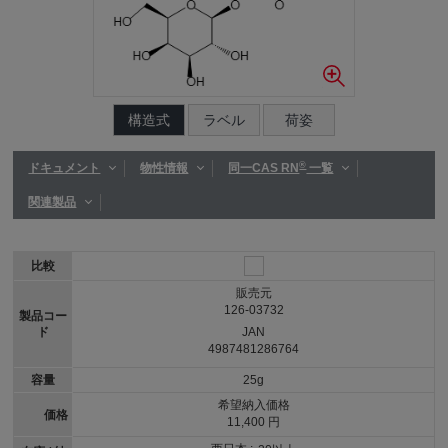
構造式
ラベル
荷姿
®
ドキュメント
物性情報
同一CAS RN
一覧
関連製品
比較
販売元
126-03732
製品コー
ド
JAN
4987481286764
容量
25g
希望納入価格
価格
11,400 円