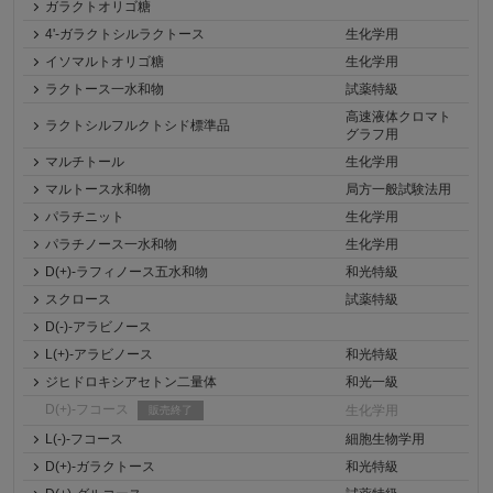
ガラクトオリゴ糖
4'-ガラクトシルラクトース
生化学用
イソマルトオリゴ糖
生化学用
ラクトース一水和物
試薬特級
高速液体クロマト
ラクトシルフルクトシド標準品
グラフ用
マルチトール
生化学用
マルトース水和物
局方一般試験法用
パラチニット
生化学用
パラチノース一水和物
生化学用
D(+)-ラフィノース五水和物
和光特級
スクロース
試薬特級
D(-)-アラビノース
L(+)-アラビノース
和光特級
ジヒドロキシアセトン二量体
和光一級
D(+)-フコース
生化学用
販売終了
L(-)-フコース
細胞生物学用
D(+)-ガラクトース
和光特級