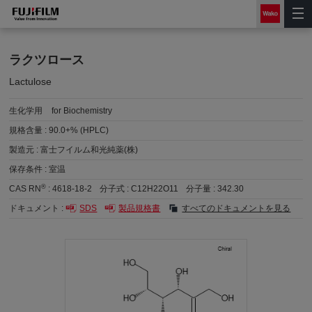
ラクツロース
Lactulose
生化学用
for Biochemistry
規格含量 :
90.0+% (HPLC)
製造元 :
富士フイルム和光純薬(株)
保存条件 :
室温
®
CAS RN
:
4618-18-2
分子式 :
C12H22O11
分子量 :
342.30
ドキュメント :
SDS
製品規格書
すべてのドキュメントを見る