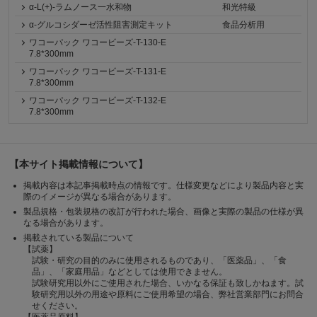
α-L(+)-ラムノース一水和物
和光特級
α-グルコシダーゼ活性阻害測定キット
食品分析用
ワコーパック ワコービーズ-T-130-E
7.8*300mm
ワコーパック ワコービーズ-T-131-E
7.8*300mm
ワコーパック ワコービーズ-T-132-E
7.8*300mm
【本サイト掲載情報について】
掲載内容は本記事掲載時点の情報です。仕様変更などにより製品内容と実
際のイメージが異なる場合があります。
製品規格・包装規格の改訂が行われた場合、画像と実際の製品の仕様が異
なる場合があります。
掲載されている製品について
【試薬】
試験・研究の目的のみに使用されるものであり、「医薬品」、「食
品」、「家庭用品」などとしては使用できません。
試験研究用以外にご使用された場合、いかなる保証も致しかねます。試
験研究用以外の用途や原料にご使用希望の場合、弊社営業部門にお問合
せください。
【医薬品原料】