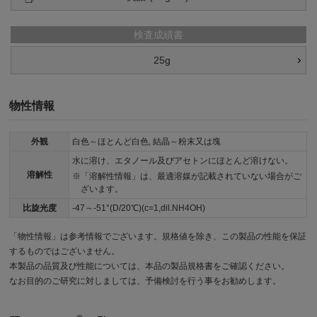
検査成績書
25g
物性情報
外観
白色～ほとんど白色, 結晶～粉末又は塊
水に溶け、エタノール及びアセトンにほとんど溶けない。
溶解性
「溶解性情報」は、最適溶媒が記載されていない場合がご
ざいます。
比旋光度
-47～-51°(D/20℃)(c=1,dil.NH4OH)
「物性情報」は参考情報でございます。規格値を除き、この製品の性能を保証
するものではございません。
本製品の品質及び性能については、本品の製品規格書をご確認ください。
なお目的のご研究に対しましては、予備検討を行う事をお勧めします。