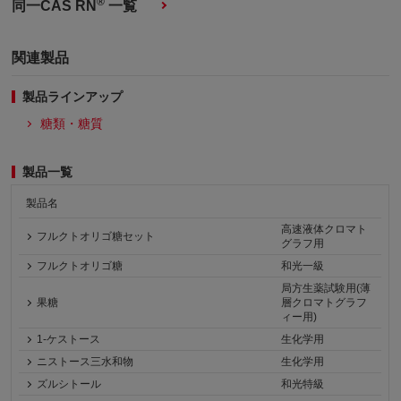
®
同一CAS RN
一覧
関連製品
製品ラインアップ
糖類・糖質
製品一覧
製品名
高速液体クロマト
フルクトオリゴ糖セット
グラフ用
フルクトオリゴ糖
和光一級
局方生薬試験用(薄
果糖
層クロマトグラフ
ィー用)
1-ケストース
生化学用
ニストース三水和物
生化学用
ズルシトール
和光特級