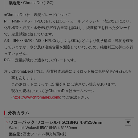
ChromaDex(LGC)
製造元 :
●ChromaDex社 表記グレードについて
P･･･NMR・MS・HPLC(もしくはGC)・カールフィッシャー滴定などにより、
化学構造・純度・水分/残存溶媒含量等を試験し、純度補正を行ったグレード
で、定量試験に適しています。
AS、SH･･･NMR・MS・HPLC(もしくはGC)などにより化学構造・純度を確認
していますが、水分及び溶媒含量を測定していないため、純度補正の算出を行
っていません。
RG･･･定量試験には適さないグレードです。
注：ChromaDex社では、品質検査結果によりロット毎に規格変更が行われる
事もあります。
この為ロットによっては定量分析には適さない場合があります。
現在の規格についてはChromaDex社ホームページ
(
https://www.chromadex.com/
) でご確認下さい。
分析カラム
ワコーパック ワコーシル-II5C18HG 4.6*250mm
Wakopak Wakosil-II5C18HG 4.6*250mm
富士フイルム和光純薬(株)
製造元 :