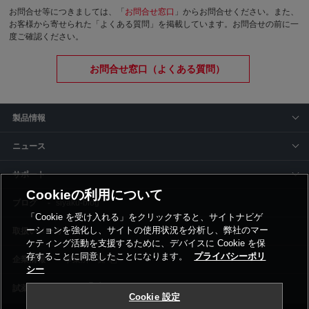
お問合せ等につきましては、「
お問合せ窓口
」からお問合せください。
また、
お客様から寄せられた「よくある質問」を掲載しています。お問合せの前に一
度ご確認ください。
お問合せ窓口（よくある質問）
製品情報
ニュース
サポート
Cookieの利用について
siyaku-blog
「Cookie を受け入れる」をクリックすると、サイトナビゲ
ーションを強化し、サイトの使用状況を分析し、弊社のマー
取扱いメーカー
ケティング活動を支援するために、デバイスに Cookie を保
存することに同意したことになります。
プライバシーポリ
事業所一覧
シー
Cookie 設定