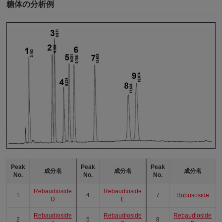
糖体の分析例
Peak
Peak
Peak
成分名
成分名
成分名
No.
No.
No.
Rebaudioside
Rebaudioside
1
4
7
Rubusoside
D
F
Rebaudioside
Rebaudioside
Rebaudioside
2
5
8