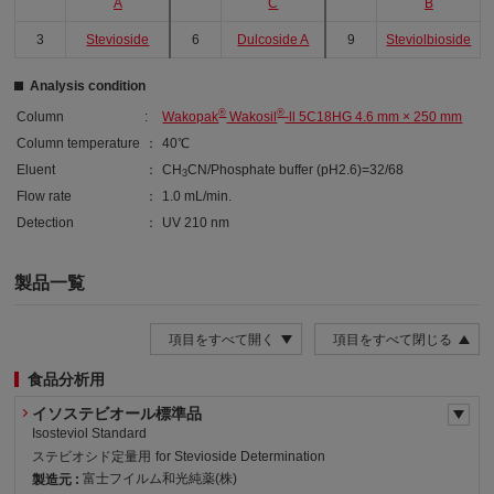
A
C
B
3
Stevioside
6
Dulcoside A
9
Steviolbioside
Analysis condition
®
®
Column
:
Wakopak
Wakosil
-ll 5C18HG 4.6 mm × 250 mm
Column temperature
：
40℃
Eluent
：
CH
CN/Phosphate buffer (pH2.6)=32/68
3
Flow rate
：
1.0 mL/min.
Detection
：
UV 210 nm
製品一覧
項目をすべて開く
項目をすべて閉じる
食品分析用
イソステビオール標準品
Isosteviol Standard
ステビオシド定量用
for Stevioside Determination
富士フイルム和光純薬(株)
製造元 :