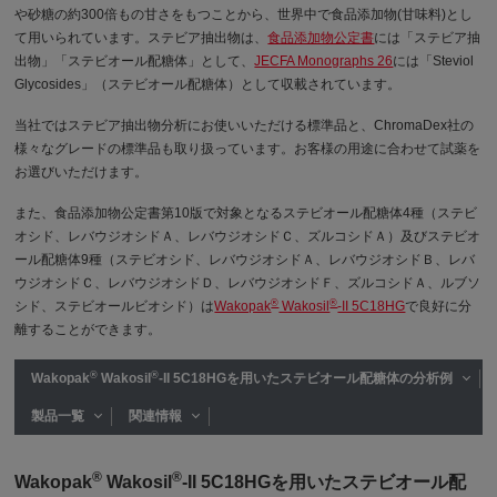
や砂糖の約300倍もの甘さをもつことから、世界中で食品添加物(甘味料)とし
て用いられています。ステビア抽出物は、
食品添加物公定書
には「ステビア抽
出物」「ステビオール配糖体」として、
JECFA Monographs 26
には「Steviol
Glycosides」（ステビオール配糖体）として収載されています。
当社ではステビア抽出物分析にお使いいただける標準品と、ChromaDex社の
様々なグレードの標準品も取り扱っています。お客様の用途に合わせて試薬を
お選びいただけます。
また、食品添加物公定書第10版で対象となるステビオール配糖体4種（ステビ
オシド、レバウジオシドＡ、レバウジオシドＣ、ズルコシドＡ）及びステビオ
ール配糖体9種（ステビオシド、レバウジオシドＡ、レバウジオシドＢ、レバ
ウジオシドＣ、レバウジオシドＤ、レバウジオシドＦ、ズルコシドＡ、ルブソ
®
®
シド、ステビオールビオシド）は
Wakopak
Wakosil
-II 5C18HG
で良好に分
離することができます。
®
®
Wakopak
Wakosil
-II 5C18HGを用いたステビオール配糖体の分析例
製品一覧
関連情報
®
®
Wakopak
Wakosil
-II 5C18HGを用いたステビオール配