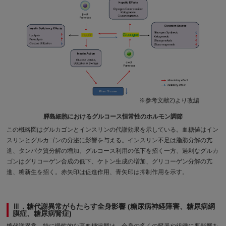
※参考文献2)より改編
膵島細胞におけるグルコース恒常性のホルモン調節
この概略図はグルカゴンとインスリンの代謝効果を示している。血糖値はイン
スリンとグルカゴンの分泌に影響を与える。インスリン不足は脂肪分解の亢
進、タンパク質分解の増加、グルコース利用の低下を招く一方、過剰なグルカ
ゴンはグリコーゲン合成の低下、ケトン生成の増加、グリコーゲン分解の亢
進、糖新生を招く。赤矢印は促進作用、青矢印は抑制作用を示す。
Ⅲ．糖代謝異常がもたらす全身影響 (糖尿病神経障害、糖尿病網
膜症、糖尿病腎症)