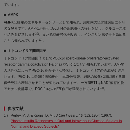
ています。
AMPK
AMPKは細胞のエネルギーセンサーとして知られ、細胞内の恒常性調節に不可
欠な酵素です。AMPK活性化はGLUT4の細胞膜への移行を促し、グルコース取
10)
り込みを促進します
。また脂肪酸酸化を改善し、インスリン感受性を高める
11)
ことも知られています
。
ミトコンドリア関連因子
ミトコンドリア関連因子としてPGC-1α (peroxisome proliferator-activated
receptor gamma coactivator 1-alpha) やSIRT1などが知られています。AMPK
の活性化によってPGC-1αを直接りん酸化し、ミトコンドリアの合成が促進さ
れます。PGC-1αは長鎖脂肪酸酸化、mtDNA複製、細胞の酸化代謝に関する遺
12)
+
伝子発現の増加させることが知られています
。一方SIRT1はNAD
依存的脱
13)
アセチル化酵素で、PGC-1αとの相互作用が確認されています
。
参考文献
Perley, M. J. & Kipnis, D. M.
: J Clin Invest
.,
46
(12), 1954 (1967).
Plasma Insulin Responses to Oral and Intravenous Glucose: Studies in
Normal and Diabetic Subjects*