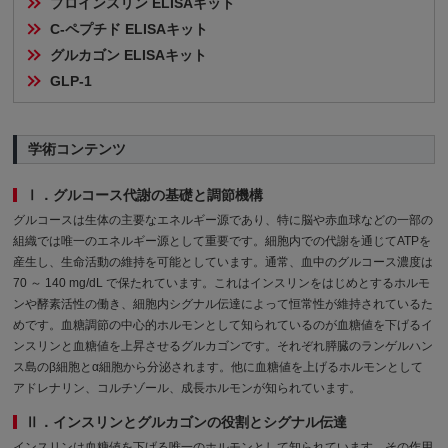
プロインスリン ELISAキット
C-ペプチド ELISAキット
グルカゴン ELISAキット
GLP-1
学術コンテンツ
Ⅰ．グルコース代謝の基礎と調節機構
グルコースは生体の主要なエネルギー源であり、特に脳や赤血球などの一部の
組織では唯一のエネルギー源として重要です。細胞内での代謝を通じてATPを
産生し、生命活動の維持を可能としています。通常、血中のグルコース濃度は
70 ～ 140 mg/dL で保たれています。これはインスリンをはじめとするホルモ
ンや酵素活性の働き、細胞内シグナル伝達によって恒常性が維持されているた
めです。血糖調節の中心的ホルモンとして知られているのが血糖値を下げるイ
ンスリンと血糖値を上昇させるグルカゴンです。それぞれ膵臓のランゲルハン
ス島のβ細胞とα細胞から分泌されます。他に血糖値を上げるホルモンとして
アドレナリン、コルチゾール、成長ホルモンが知られています。
Ⅱ．インスリンとグルカゴンの役割とシグナル伝達
インスリンは血糖値を下げる唯一のホルモンとして知られています。その作用