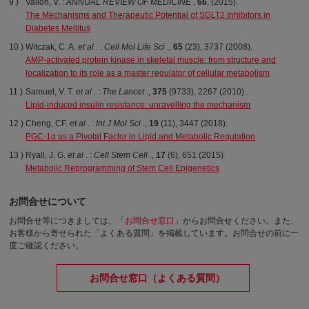
Vallon, V. :
ANNUAL REVIEW OF MEDICINE
,
66
, (2015).
The Mechanisms and Therapeutic Potential of SGLT2 Inhibitors in
Diabetes Mellitus
Witczak, C. A.
et al
. :
Cell Mol Life Sci
.,
65
(23), 3737 (2008).
AMP-activated protein kinase in skeletal muscle: from structure and
localization to its role as a master regulator of cellular metabolism
Samuel, V. T.
et al
. :
The Lancet
.,
375
(9733), 2267 (2010).
Lipid-induced insulin resistance: unravelling the mechanism
Cheng, CF.
et al
. :
Int J Mol Sci
.,
19
(11), 3447 (2018).
PGC-1α as a Pivotal Factor in Lipid and Metabolic Regulation
Ryall, J. G.
et al
. :
Cell Stem Cell
.,
17
(6), 651 (2015)
Metabolic Reprogramming of Stem Cell Epigenetics
お問合せについて
お問合せ等につきましては、「
お問合せ窓口
」からお問合せください。
また、
お客様から寄せられた「よくある質問」を掲載しています。お問合せの前に一
度ご確認ください。
お問合せ窓口（よくある質問）