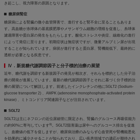
き起こし、視力障害の原因となります。
糖尿病腎症
糖尿病による腎臓の微小血管障害で、進行すると腎不全に至ることもありま
す。高血糖が糸球体の基底膜肥厚やメサンギウム細胞の増殖を促進し、糸球体
濾過障害や蛋白尿の発生をもたらします。酸化ストレスや炎症、線維化の進行
によって発症に至ります。初期症状は無症状ですが、微量アルブミン尿が出現
することが知られています。病状が進行すると蛋白尿、腎機能低下、最終的に
透析が必要となる疾患です。
Ⅳ．新規糖代謝調節因子と分子標的治療の展望
近年、糖代謝を調節する新規因子の発見が相次ぎ、それらを標的とした分子治
療の開発が進展しています。最新の糖代謝調節因子とそれに基づく分子標的治
療の展望について解説します。前述したインクレチンの他にSGLT2 (Sodium-
glucose transporter 2) 、AMPK (adenosine monophosphate-activated protein
kinase) 、ミトコンドリア関連因子などが注目されています。
SGLT2
SGLT2は主にネフロンの近位尿細管に限定され、腎臓のグルコース再吸収能力
9)
の約90%に寄与しています
。SGLT2阻害薬は尿中へのグルコース排出を促進
し、血糖値の低下を促しますが、糖尿病治療のみならず心血管死や腎機能悪化
を効果的に減少させることが知られており、広い疾患領域での適応が期待され