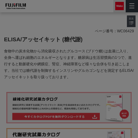
目次
ページ番号：
WC06429
ELISA/アッセイキット (糖代謝)
食物中の炭水化物から消化吸収されたグルコース (ブドウ糖) は血液に入り、
全身へ運ばれ細胞のエネルギーとなります。糖尿病は生活習慣病の1つで、進
行すると動脈硬化や網膜症、腎症、神経障害など様々な合併を引き起こしま
す。当社では糖代謝を制御するインスリンやグルカゴンなどを測定するELISA/
アッセイキットを取り扱っております。