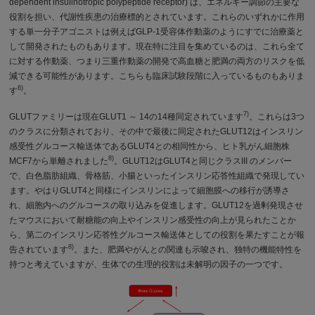
dependent insulinotropic polypeptide receptor) は、エネルギー調節の主要な
役割を担い、代謝性疾患の治療標的とされています。これらのいずれかに作用
する単一分子アゴニストは例えばGLP-1受容体作動薬のようにすでに治療薬と
して開発されたものもあります。現在特に注目を集めているのは、これら全て
に対する作動薬、つまり三重作動薬の開発で高血糖と肥満の両方のリスクを低
減できる可能性があります。こちらも臨床試験段階に入っているものもありま
6)
す
。
7)
GLUTファミリーは現在GLUT1 ～ 14の14種同定されています
。これらは3つ
のクラスに分類されており、その中で最後に同定されたGLUT12はインスリン
感受性グルコース輸送体であるGLUT4との相同性から、ヒト乳がん細胞株
8)
MCF7から単離されました
。GLUT12はGLUT4と同じクラスIII のメンバー
で、白色脂肪組織、骨格筋、小腸といったインスリン応答性組織で発現してい
ます。やはりGLUT4と同様にインスリンによって細胞膜への移行が誘導さ
れ、細胞内へのグルコースの取り込みを促進します。GLUT12を過剰発現させ
たマウスにおいて耐糖能の向上やインスリン感受性の向上が見られたことか
ら、第二のインスリン応答性グルコース輸送体としての役割を果たすことが報
8)
告されています
。また、肥満やがんとの関連も示唆され、独特の機能特性を
持つと考えていますが、生体での生理的役割は未解明の因子の一つです。