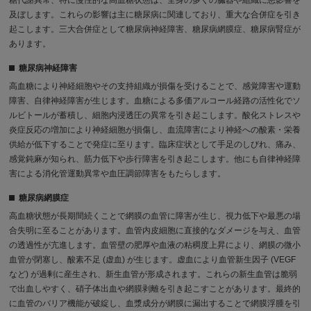
糖代謝異常、特に慢性的な高血糖状態は、全身の多くの臓器や組織に悪影響を
及ぼします。これらの影響は主に糖尿病に関連しており、重大な合併症を引き
起こします。三大合併症として糖尿病神経障害、糖尿病網膜症、糖尿病腎症が
あります。
糖尿病神経障害
高血糖により神経細胞やその支持組織が損傷を受けることで、感覚障害や運動
障害、自律神経障害が生じます。血糖による多価アルコール経路の活性化でソ
ルビトールが蓄積し、細胞内浸透圧の異常を引き起こします。酸化ストレスや
炎症反応の増加により神経細胞が損傷し、血流障害により神経への酸素・栄養
供給が低下することで発症に至ります。臨床症状として手足のしびれ、痛み、
感覚鈍麻が知られ、筋力低下や歩行障害を引き起こします。他にも自律神経障
害による消化管運動異常や血圧調節障害をもたらします。
糖尿病網膜症
高血糖状態が長期間続くことで網膜の血管に障害が生じ、視力低下や最悪の場
合失明に至ることがあります。血管内皮細胞に直接的なダメージを与え、血管
の透過性が亢進します。血管壁の肥厚や血液の粘稠度上昇により、網膜の微小
血管が閉塞し、酸素不足 (虚血) が生じます。虚血により血管新生因子 (VEGF
など) が過剰に産生され、新生血管が形成されます。これらの新生血管は脆弱
で出血しやすく、硝子体出血や網膜剥離を引き起こすことがあります。最終的
に血管のバリア機能が破綻し、血漿成分が網膜に漏出することで網膜浮腫を引