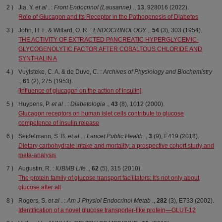
Jia, Y.
et al
. :
Front Endocrinol
(Lausanne)
.,
13
, 928016 (2022).
Role of Glucagon and Its Receptor in the Pathogenesis of Diabetes
John, H. F. & Willard, O. R. :
ENDOCRINOLOGY
.,
54
(3), 303 (1954).
THE ACTIVITY OF EXTRACTED PANCREATIC HYPERGLYCEMIC-
GLYCOGENOLYTIC FACTOR AFTER COBALTOUS CHLORIDE AND
SYNTHALIN A
Vuylsteke, C. A. & de Duve, C. :
Archives of Physiology and Biochemistry
.,
61
(2), 275 (1953).
[Influence of glucagon on the action of insulin]
Huypens, P.
et al
. :
Diabetologia
.,
43
(8), 1012 (2000).
Glucagon receptors on human islet cells contribute to glucose
competence of insulin release
Seidelmann, S. B.
et al
. :
Lancet Public Health
.,
3
(9), E419 (2018).
Dietary carbohydrate intake and mortality: a prospective cohort study and
meta-analysis
Augustin, R. :
IUBMB Life
.,
62
(5), 315 (2010).
The protein family of glucose transport facilitators: It's not only about
glucose after all
Rogers, S.
et al
. :
Am J
Physiol
Endocrinol
Metab
.,
282
(3), E733 (2002).
Identification of a novel glucose transporter-like protein—GLUT-12