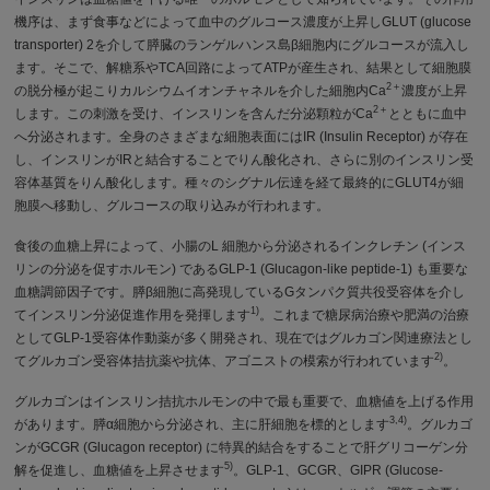
機序は、まず食事などによって血中のグルコース濃度が上昇しGLUT (glucose
transporter) 2を介して膵臓のランゲルハンス島β細胞内にグルコースが流入し
ます。そこで、解糖系やTCA回路によってATPが産生され、結果として細胞膜
2＋
の脱分極が起こりカルシウムイオンチャネルを介した細胞内Ca
濃度が上昇
2＋
します。この刺激を受け、インスリンを含んだ分泌顆粒がCa
とともに血中
へ分泌されます。全身のさまざまな細胞表面にはIR (Insulin Receptor) が存在
し、インスリンがIRと結合することでりん酸化され、さらに別のインスリン受
容体基質をりん酸化します。種々のシグナル伝達を経て最終的にGLUT4が細
胞膜へ移動し、グルコースの取り込みが行われます。
食後の血糖上昇によって、小腸のL 細胞から分泌されるインクレチン (インス
リンの分泌を促すホルモン) であるGLP-1 (Glucagon-like peptide-1) も重要な
血糖調節因子です。膵β細胞に高発現しているGタンパク質共役受容体を介し
1)
てインスリン分泌促進作用を発揮します
。これまで糖尿病治療や肥満の治療
としてGLP-1受容体作動薬が多く開発され、現在ではグルカゴン関連療法とし
2)
てグルカゴン受容体拮抗薬や抗体、アゴニストの模索が行われています
。
グルカゴンはインスリン拮抗ホルモンの中で最も重要で、血糖値を上げる作用
3,4)
があります。膵α細胞から分泌され、主に肝細胞を標的とします
。グルカゴ
ンがGCGR (Glucagon receptor) に特異的結合をすることで肝グリコーゲン分
5)
解を促進し、血糖値を上昇させます
。GLP-1、GCGR、GIPR (Glucose-