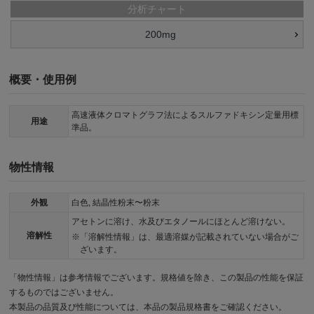
分析チャート
200mg
概要・使用例
高速液体クロマトグラフ法によるスルファドキシン定量用標
用途
準品。
物性情報
外観
白色, 結晶性粉末〜粉末
アセトンに溶け、水及びエタノールにほとんど溶けない。
溶解性
「溶解性情報」は、最適溶媒が記載されていない場合がご
ざいます。
「物性情報」は参考情報でございます。規格値を除き、この製品の性能を保証
するものではございません。
本製品の品質及び性能については、本品の製品規格書をご確認ください。