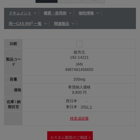
ドキュメント
概要・使用例
物性情報
®
同一CAS RN
一覧
関連製品
比較
販売元
192-14221
製品コー
ド
JAN
4987481456655
容量
200mg
希望納入価格
価格
8,800 円
西日本 :
-
在庫 / 納
期目安
東日本 :
20以上
検査成績書
カスタム製造のご相談