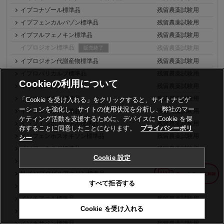
イプコナゾール標準品
残留農薬試験用
イプフェンカルバゾン標準品
残留農薬試験用
イプフルフェノキン標準品
残留農薬試験用
イプロジオン標準品
残留農薬試験用
販売終了
イプロジオン代謝産物標準品
残留農薬試験用
イプロバリカルブ標準品
残留農薬試験用
Cookieの利用について
イサゾホス標準品
残留農薬試験用
イソカルボホス標準品
残留農薬試験用
「Cookie を受け入れる」をクリックすると、サイトナビゲ
ーションを強化し、サイトの使用状況を分析し、弊社のマー
イソフェンホス標準品
残留農薬試験用
ケティング活動を支援するために、デバイスに Cookie を保
イソフェンホスメチル標準品
残留農薬試験用
存することに同意したことになります。
プライバシーポリ
イソフェンホスオキソン標準品
残留農薬試験用
シー
イソフェタミド標準品
残留農薬試験用
Cookie 設定
イソフェタミド代謝産物C標準品
残留農薬試験用
N-イソプロピルアニリン標準品
残留農薬試験用
すべて拒否する
イソピラザム標準品(異性体混合物)
残留農薬試験用
イソチアニル標準品
残留農薬試験用
Cookie を受け入れる
イソウロン標準品
残留農薬試験用
イソキサベン標準品
残留農薬試験用