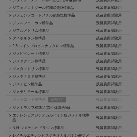
ジフェノコナゾール代謝産物D標準品
残留農薬試験用
ジフェンゾコートメチル硫酸塩標準品
残留農薬試験用
ジフルフェニカン標準品
残留農薬試験用
ジフルメトリム標準品
残留農薬試験用
ダイホルタン標準品
残留農薬試験用
2,6-ジイソプロピルナフタレン標準品
残留農薬試験用
ジメピペレート標準品
残留農薬試験用
ジメタクロン標準品
残留農薬試験用
ジメタメトリン標準品
残留農薬試験用
ジメテナミド標準品
残留農薬試験用
ジメチピン標準品
残留農薬試験用
ジメチリモール標準品
残留農薬試験用
ジメトエート標準品
残留農薬試験用
販売終了
ジメトモルフ標準品(異性体混合物)
残留農薬試験用
エチレンビスジチオカルバミン酸ジメチル標準
残留農薬試験用
品
N,N-ジメチルヒドラジン標準品
残留農薬試験用
1-メチルエチレンビスジチオカルバミン酸ジメ