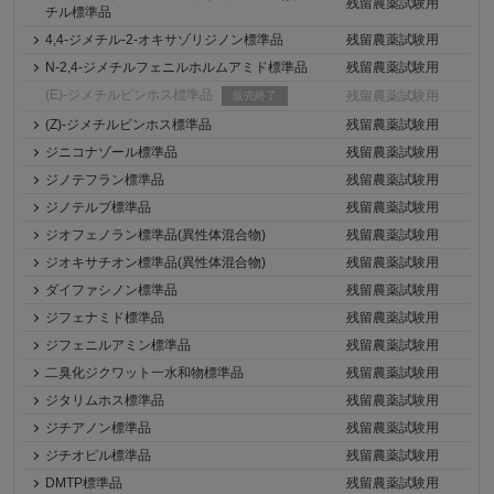
残留農薬試験用
チル標準品
4,4-ジメチル-2-オキサゾリジノン標準品
残留農薬試験用
N-2,4-ジメチルフェニルホルムアミド標準品
残留農薬試験用
(E)-ジメチルビンホス標準品
残留農薬試験用
販売終了
(Z)-ジメチルビンホス標準品
残留農薬試験用
ジニコナゾール標準品
残留農薬試験用
ジノテフラン標準品
残留農薬試験用
ジノテルブ標準品
残留農薬試験用
ジオフェノラン標準品(異性体混合物)
残留農薬試験用
ジオキサチオン標準品(異性体混合物)
残留農薬試験用
ダイファシノン標準品
残留農薬試験用
ジフェナミド標準品
残留農薬試験用
ジフェニルアミン標準品
残留農薬試験用
二臭化ジクワット一水和物標準品
残留農薬試験用
ジタリムホス標準品
残留農薬試験用
ジチアノン標準品
残留農薬試験用
ジチオピル標準品
残留農薬試験用
DMTP標準品
残留農薬試験用