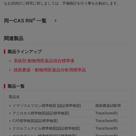
なお目的のご研究に対しましては、予備検討を行う事をお勧めします。
®
同一CAS RN
一覧
関連製品
製品ラインアップ
系統別 動物用医薬品混合標準液
残留農薬・動物用医薬品分析用標準品
製品一覧
製品名
イマゾスルフロン標準物質 [認証標準物質]
残留農薬試験用
アニロホス標準物質[認証標準物質]
TraceSure(R)
CAT標準物質[認証標準物質]
TraceSure(R)
クロルフェナピル標準物質[認証標準物質]
TraceSure(R)
クロチアニジン標準物質[認証標準物質]
TraceSure(R)