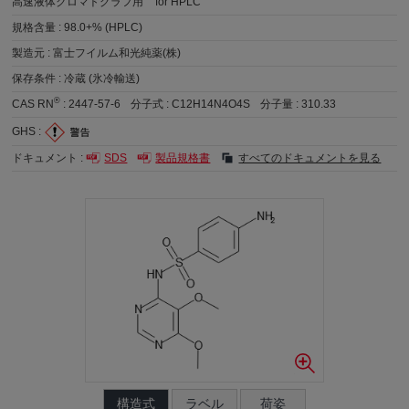
高速液体クロマトグラフ用
for HPLC
規格含量 :
98.0+% (HPLC)
製造元 :
富士フイルム和光純薬(株)
保存条件 :
冷蔵 (氷冷輸送)
®
CAS RN
:
2447-57-6
分子式 :
C12H14N4O4S
分子量 :
310.33
GHS :
ドキュメント :
SDS
製品規格書
すべてのドキュメントを見る
構造式
ラベル
荷姿