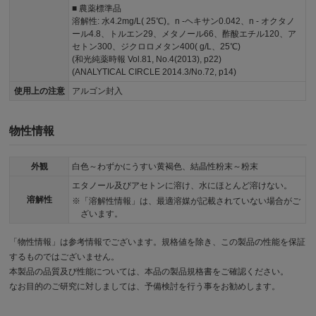
■ 農薬標準品
溶解性: 水4.2mg/L( 25℃)。n -ヘキサン0.042、n - オクタノ
ール4.8、トルエン29、メタノール66、酢酸エチル120、ア
セトン300、ジクロロメタン400( g/L、25℃)
(和光純薬時報 Vol.81, No.4(2013), p22)
(ANALYTICAL CIRCLE 2014.3/No.72, p14)
使用上の注意
アルゴン封入
物性情報
外観
白色～わずかにうすい黄褐色、結晶性粉末～粉末
エタノール及びアセトンに溶け、水にほとんど溶けない。
溶解性
「溶解性情報」は、最適溶媒が記載されていない場合がご
ざいます。
「物性情報」は参考情報でございます。規格値を除き、この製品の性能を保証
するものではございません。
本製品の品質及び性能については、本品の製品規格書をご確認ください。
なお目的のご研究に対しましては、予備検討を行う事をお勧めします。