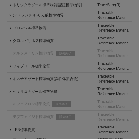
トリシクラゾール標準物質[認証標準物質]
TraceSure(R)
Traceable
(アミノメチル)りん酸標準物質
Reference Material
Traceable
ブロマシル標準物質
Reference Material
Traceable
クロルピリホス標準物質
Reference Material
Traceable
デルタメトリン標準物質
販売終了
Reference Material
Traceable
フィプロニル標準物質
Reference Material
Traceable
ホスチアゼート標準物質(異性体混合物)
Reference Material
Traceable
ヘキサコナゾール標準物質
Reference Material
Traceable
ルフェヌロン標準物質
販売終了
Reference Material
Traceable
テブフェノジド標準物質
販売終了
Reference Material
Traceable
TPN標準物質
Reference Material