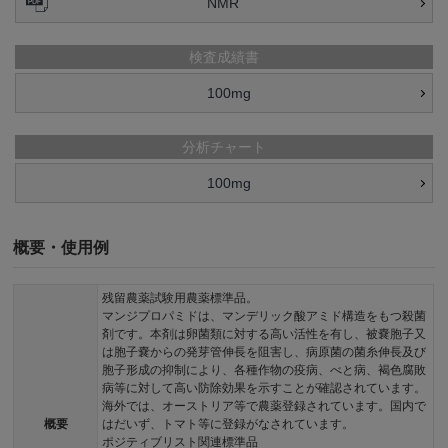
NMR
検査成績書
100mg
分析チャート
100mg
概要・使用例
残留農薬試験用農薬標準品。
マンジプロパミドは、マンデリック酸アミド構造をもつ殺菌
剤です。本剤は卵菌類に対する高い活性を有し、被嚢胞子又
は胞子嚢からの発芽管伸長を阻害し、病原菌の菌糸伸長及び
胞子形成の抑制により、各種作物の疫病、べと病、褐色腐敗
病等に対して高い防除効果を示すことが確認されています。
海外では、オーストリア等で農薬登録されています。国内で
概要
はだいず、トマト等に登録がなされています。
ポジティブリスト関連標準品