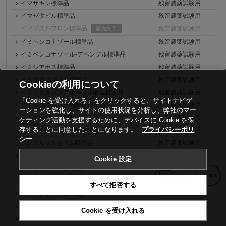
イマザキン標準品
残留農薬試験用
イマゼタピル標準品
残留農薬試験用
イマゾスルフロン標準品
残留農薬試験用
販売終了
イミベンコナゾール標準品
残留農薬試験用
イミベンコナゾール-デベンジル標準品
残留農薬試験用
イミシアホス標準品
残留農薬試験用
イミダクロプリド標準品
残留農薬試験用
Cookieの利用について
イミノクタジンアルベシル酸塩標準品
残留農薬試験用
「Cookie を受け入れる」をクリックすると、サイトナビゲ
イミノクタジン三酢酸塩標準品
残留農薬試験用
ーションを強化し、サイトの使用状況を分析し、弊社のマー
イナベンフィド標準品
残留農薬試験用
ケティング活動を支援するために、デバイスに Cookie を保
存することに同意したことになります。
プライバシーポリ
インドキサカルブ-MP標準品
残留農薬試験用
シー
インピルフルキサム標準品
残留農薬試験用
ヨードスルフロンメチル標準品
残留農薬試験用
Cookie 設定
アイオキシニル標準品
残留農薬試験用
アイオキシニルオクタノアート標準品
残留農薬試験用
すべて拒否する
イプコナゾール標準品
残留農薬試験用
イプフェンカルバゾン標準品
残留農薬試験用
Cookie を受け入れる
イプフルフェノキン標準品
残留農薬試験用