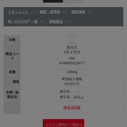
ドキュメント
概要・使用例
物性情報
®
同一CAS RN
一覧
関連製品
比較
販売元
135-17831
製品コー
ド
JAN
4548995019677
容量
100mg
希望納入価格
価格
33,000 円
西日本 :
-
在庫 / 納
期目安
東日本 :
20以上
検査成績書
カスタム製造のご相談