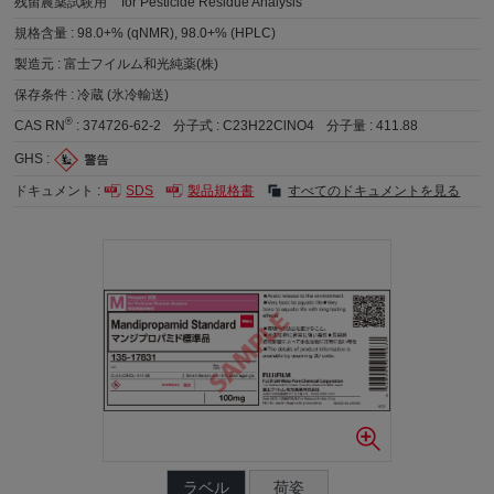
残留農薬試験用
for Pesticide Residue Analysis
規格含量 :
98.0+% (qNMR), 98.0+% (HPLC)
製造元 :
富士フイルム和光純薬(株)
保存条件 :
冷蔵 (氷冷輸送)
®
CAS RN
:
374726-62-2
分子式 :
C23H22ClNO4
分子量 :
411.88
GHS :
ドキュメント :
SDS
製品規格書
すべてのドキュメントを見る
ラベル
荷姿