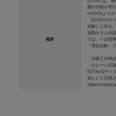
EDTAには、
胞の分散を助け
がEDTAより
EDTAの2ナ
溶解して作る。本品
加熱すると結晶
概要
では、一次標準
〈電気泳動・
〈培養工学用
〈キレート試薬
EDTAの2ナ
薬として汎用
Wako Analytical