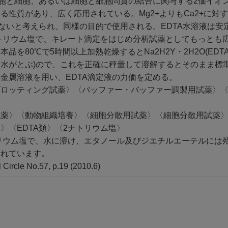
細胞と細胞、あるいは細胞と細胞問質の結合に関与する2価イオ
る性質があり、広く応用されている。Mg2+よりもCa2+に対
少ないと考えられ、同様の目的で使用される。EDTA水溶液は
トリウム塩で、キレート滴定をはじめ分析試薬としてもっとも広
を80℃で5時間以上加熱乾燥するとNa2H2Y・2H2O(EDTA4-=Y
水がとぶ)ので、これを正確に秤量して溶解するとそのまま標
金属溶液を用い、EDTA滴定液の力価を定める。
ブロッティング試薬〉〈バッファー・バッファー調製用試薬〉
試薬〉〈動物組織培養〉〈細胞分散用試薬〉〈細胞分散用試薬
〉〈EDTA類〉〈2ナトリウム塩〉
トリウム塩で、水に溶け、エタノール及びジエチルエーテルには
されています。
 Circle No.57, p.19 (2010.6)