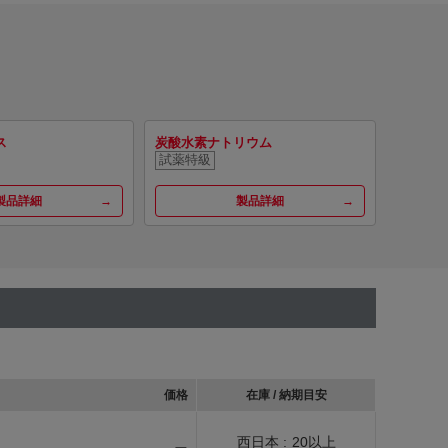
ス
炭酸水素ナトリウム
試薬特級
製品詳細
製品詳細
価格
在庫 / 納期目安
西日本 :
20以上