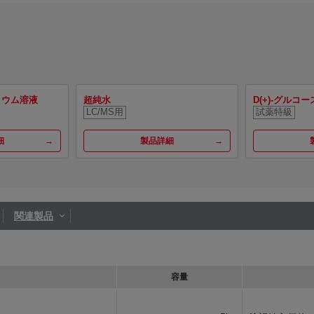
トリウム溶液
超純水
D(+)-グルコー
LC/MS用
試薬特級
細
製品詳細
関連製品
容量