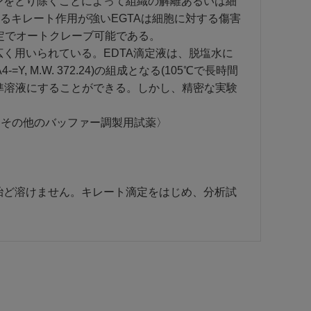
ンをとり除くことによって組織の解離あるいは細
するキレート作用が強いEGTAは細胞に対する傷害
安定でオートクレーブ可能である。
く用いられている。EDTA滴定液は、脱塩水に
, M.W. 372.24)の組成となる(105℃で長時間
準溶液にすることができる。しかし、精密な実験
〈その他のバッファー調製用試薬〉
〉
殆ど溶けません。キレート滴定をはじめ、分析試