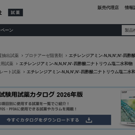
販売代理店
情報
ンペーン
製品
質抽出試薬
プロテアーゼ阻害剤
エチレンジアミン-N,N,N',N'-
験用試薬
エチレンジアミン-N,N,N',N'-四酢酸二ナトリウム塩二水和物
レート試薬
エチレンジアミン-N,N,N',N'-四酢酸二ナトリウム塩二水