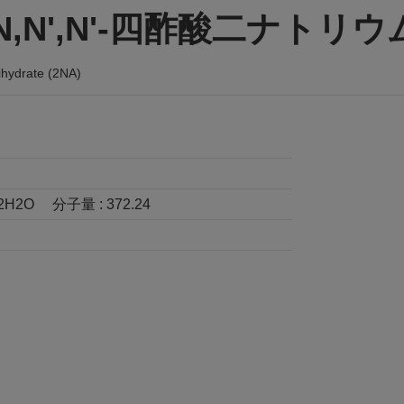
,N',N'-四酢酸二ナトリ
ihydrate (2NA)
2H2O
分子量 :
372.24