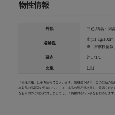
物性情報
外観
白色,結晶～結
水(11.1g/100ml
溶解性
「溶解性情報
融点
約171℃
比重
1.01
「物性情報」は参考情報でございます。規格値を除き、この製品の性
本製品の品質及び性能については、本品の製品規格書をご確認くださ
なお目的のご研究に対しましては、予備検討を行う事をお勧めします