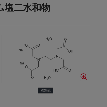
ウム塩二水和物
構造式