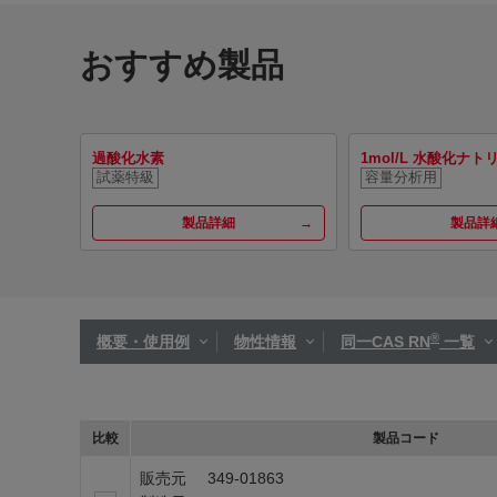
おすすめ製品
過酸化水素
1mol/L 水酸化ナ
試薬特級
容量分析用
製品詳細
製品詳
®
概要・使用例
物性情報
同一CAS RN
一覧
比較
製品コード
販売元
349-01863