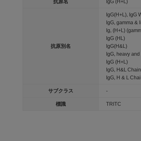
抗原名
IgG (H+L)
IgG(H+L), IgG 
IgG, gamma & li
Ig, (H+L) (gamm
IgG (HL)
抗原別名
IgG(H&L)
IgG, heavy and 
IgG (H+L)
IgG, H&L Chain
IgG, H & L Cha
サブクラス
-
標識
TRITC