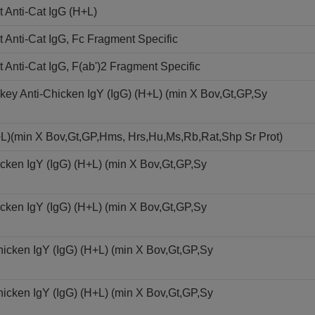
 Anti-Cat IgG (H+L)
Anti-Cat IgG, Fc Fragment Specific
Anti-Cat IgG, F(ab')2 Fragment Specific
ey Anti-Chicken IgY (IgG) (H+L) (min X Bov,Gt,GP,Sy
+L)(min X Bov,Gt,GP,Hms, Hrs,Hu,Ms,Rb,Rat,Shp Sr Prot)
cken IgY (IgG) (H+L) (min X Bov,Gt,GP,Sy
cken IgY (IgG) (H+L) (min X Bov,Gt,GP,Sy
icken IgY (IgG) (H+L) (min X Bov,Gt,GP,Sy
icken IgY (IgG) (H+L) (min X Bov,Gt,GP,Sy