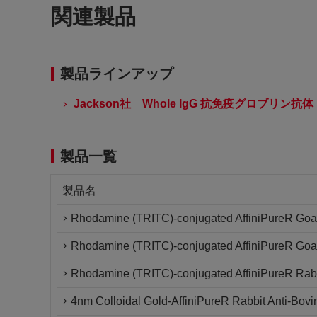
関連製品
製品ラインアップ
Jackson社 Whole IgG 抗免疫グロブリン抗体
製品一覧
製品名
Rhodamine (TRITC)-conjugated AffiniPureR Goat
Rhodamine (TRITC)-conjugated AffiniPureR Goat 
Rhodamine (TRITC)-conjugated AffiniPureR Rabb
4nm Colloidal Gold-AffiniPureR Rabbit Anti-Bovi