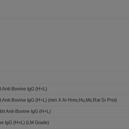
 Anti-Bovine IgG (H+L)
Anti-Bovine IgG (H+L) (min X Ar Hms,Hu,Ms,Rat Sr Prot)
it Anti-Bovine IgG (H+L)
ne IgG (H+L) (LM Grade)