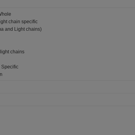
Whole
ght chain specific
a and Light chains)
light chains
 Specific
in