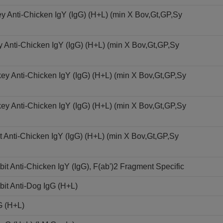
y Anti-Chicken IgY (IgG) (H+L) (min X Bov,Gt,GP,Sy
 Anti-Chicken IgY (IgG) (H+L) (min X Bov,Gt,GP,Sy
key Anti-Chicken IgY (IgG) (H+L) (min X Bov,Gt,GP,Sy
key Anti-Chicken IgY (IgG) (H+L) (min X Bov,Gt,GP,Sy
Anti-Chicken IgY (IgG) (H+L) (min X Bov,Gt,GP,Sy
 Anti-Chicken IgY (IgG), F(ab')2 Fragment Specific
it Anti-Dog IgG (H+L)
G (H+L)