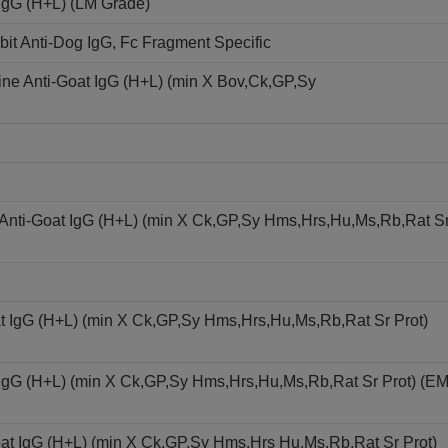
 IgG (H+L) (LM Grade)
t Anti-Dog IgG, Fc Fragment Specific
ne Anti-Goat IgG (H+L) (min X Bov,Ck,GP,Sy
 Anti-Goat IgG (H+L) (min X Ck,GP,Sy Hms,Hrs,Hu,Ms,Rb,Rat S
t IgG (H+L) (min X Ck,GP,Sy Hms,Hrs,Hu,Ms,Rb,Rat Sr Prot)
 IgG (H+L) (min X Ck,GP,Sy Hms,Hrs,Hu,Ms,Rb,Rat Sr Prot) (E
at IgG (H+L) (min X Ck,GP,Sy Hms,Hrs Hu,Ms,Rb,Rat Sr Prot)