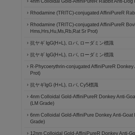
4nm Colloidal Gold-AffiniPureR Rabbit Anti-Dog
Rhodamine (TRITC)-conjugated AffiniPureR Rabbi
Rhodamine (TRITC)-conjugated AffiniPureR Bovi
Hms,Hrs,Hu,Ms,Rb,Rat Sr Prot)
抗ヤギ IgG(H+L), ロバ, ローダミン標識
抗ヤギ IgG(H+L), ロバ, ローダミン標識
R-Phycoerythrin-conjugated AffiniPureR Donkey
Prot)
抗ヤギIgG (H+L), ロバ, Cy5標識
4nm Colloidal Gold-AffiniPureR Donkey Anti-Goa
(LM Grade)
6nm Colloidal Gold-AffiniPure Donkey Anti-Goat
Grade)
12nm Colloidal Gold-AffiniPureR Donkey Anti-Go