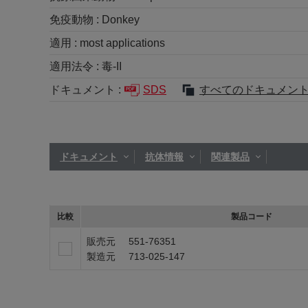
免疫動物 :
Donkey
適用 :
most applications
適用法令 :
毒-II
ドキュメント :
SDS
すべてのドキュメン
ドキュメント
抗体情報
関連製品
比較
製品コード
販売元
551-76351
製造元
713-025-147