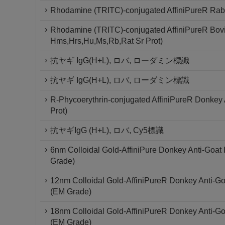
Rhodamine (TRITC)-conjugated AffiniPureR Rabbi
Rhodamine (TRITC)-conjugated AffiniPureR Bovi
Hms,Hrs,Hu,Ms,Rb,Rat Sr Prot)
抗ヤギ IgG(H+L), ロバ, ローダミン標識
抗ヤギ IgG(H+L), ロバ, ローダミン標識
R-Phycoerythrin-conjugated AffiniPureR Donkey
Prot)
抗ヤギIgG (H+L), ロバ, Cy5標識
6nm Colloidal Gold-AffiniPure Donkey Anti-Goat
Grade)
12nm Colloidal Gold-AffiniPureR Donkey Anti-Go
(EM Grade)
18nm Colloidal Gold-AffiniPureR Donkey Anti-Go
(EM Grade)