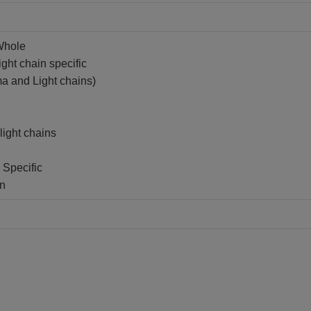
Whole
ght chain specific
a and Light chains)
light chains
 Specific
in