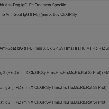
t Anti-Dog IgG, Fc Fragment Specific
ne Anti-Goat IgG (H+L) (min X Bov,Ck,GP,Sy
 Anti-Goat IgG (H+L) (min X Ck,GP,Sy Hms,Hrs,Hu,Ms,Rb,Rat S
 IgG (H+L) (min X Ck,GP,Sy Hms,Hrs,Hu,Ms,Rb,Rat Sr Prot) (E
at IgG (H+L) (min X Ck,GP,Sy Hms,Hrs Hu,Ms,Rb,Rat Sr Prot)
at IgG (H+L) (min X Ck,GP,Sy Hms,Hrs,Hu,Ms,Rb,Rat Sr Prot)