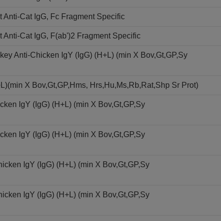
Anti-Cat IgG, Fc Fragment Specific
Anti-Cat IgG, F(ab')2 Fragment Specific
ey Anti-Chicken IgY (IgG) (H+L) (min X Bov,Gt,GP,Sy
+L)(min X Bov,Gt,GP,Hms, Hrs,Hu,Ms,Rb,Rat,Shp Sr Prot)
cken IgY (IgG) (H+L) (min X Bov,Gt,GP,Sy
cken IgY (IgG) (H+L) (min X Bov,Gt,GP,Sy
icken IgY (IgG) (H+L) (min X Bov,Gt,GP,Sy
icken IgY (IgG) (H+L) (min X Bov,Gt,GP,Sy