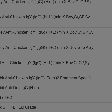
y Anti-Chicken IgY (IgG) (H+L) (min X Bov,Gt,GP,Sy
 Anti-Chicken IgY (IgG) (H+L) (min X Bov,Gt,GP,Sy
key Anti-Chicken IgY (IgG) (H+L) (min X Bov,Gt,GP,Sy
key Anti-Chicken IgY (IgG) (H+L) (min X Bov,Gt,GP,Sy
Anti-Chicken IgY (IgG) (H+L) (min X Bov,Gt,GP,Sy
 Anti-Chicken IgY (IgG), F(ab')2 Fragment Specific
it Anti-Dog IgG (H+L)
G (H+L)
 IgG (H+L) (LM Grade)