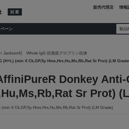
販売代理店
情報
ンペーン
製品
Jackson社 Whole IgG 抗免疫グロブリン抗体
G (H+L) (min X Ck,GP,Sy Hms,Hrs,Hu,Ms,Rb,Rat Sr Prot) (LM Grade
AffiniPureR Donkey Anti-
Hu,Ms,Rb,Rat Sr Prot) (
L) (min X Ck,GP,Sy Hms,Hrs,Hu,Ms,Rb,Rat Sr Prot) (LM Grade)