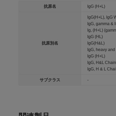
抗原名
IgG (H+L)
IgG(H+L), IgG 
IgG, gamma & li
Ig, (H+L) (gamm
IgG (HL)
抗原別名
IgG(H&L)
IgG, heavy and 
IgG (H+L)
IgG, H&L Chain
IgG, H & L Cha
サブクラス
-