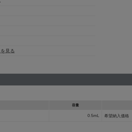
.
トを見る
容量
0.5mL
希望納入価格