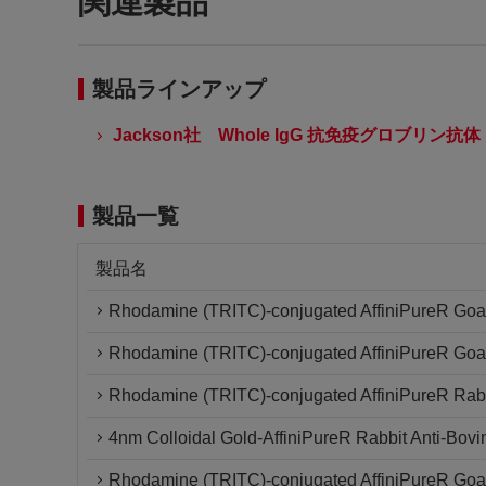
関連製品
製品ラインアップ
Jackson社 Whole IgG 抗免疫グロブリン抗体
製品一覧
製品名
Rhodamine (TRITC)-conjugated AffiniPureR Goat
Rhodamine (TRITC)-conjugated AffiniPureR Goat 
Rhodamine (TRITC)-conjugated AffiniPureR Rabb
4nm Colloidal Gold-AffiniPureR Rabbit Anti-Bovi
Rhodamine (TRITC)-conjugated AffiniPureR Goat