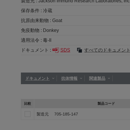
製造元 :
Jackson Immuno Research Laboratories, Inc
保存条件 :
冷蔵
抗原由来動物 :
Goat
免疫動物 :
Donkey
適用法令 :
毒-II
ドキュメント :
SDS
すべてのドキュメン
ドキュメント
抗体情報
関連製品
比較
製品コード
製造元
705-185-147