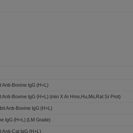
 Anti-Bovine IgG (H+L)
Anti-Bovine IgG (H+L) (min X Ar Hms,Hu,Ms,Rat Sr Prot)
it Anti-Bovine IgG (H+L)
ne IgG (H+L) (LM Grade)
 Anti-Cat IgG (H+L)