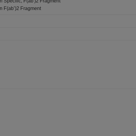
n Specific, F(ab')2 Fragment
in F(ab’)2 Fragment