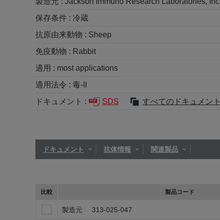
製造元 :
Jackson Immuno Research Laboratories, Inc
保存条件 :
冷蔵
抗原由来動物 :
Sheep
免疫動物 :
Rabbit
適用 :
most applications
適用法令 :
毒-II
ドキュメント :
SDS
すべてのドキュメン
ドキュメント
抗体情報
関連製品
比較
製品コード
製造元
313-025-047