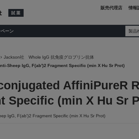
販売代理店
情報
ンペーン
製品
Jackson社 Whole IgG 抗免疫グロブリン抗体
i-Sheep IgG, F(ab')2 Fragment Specific (min X Hu Sr Prot)
onjugated AffiniPureR R
t Specific (min X Hu Sr P
ep IgG, F(ab')2 Fragment Specific (min X Hu Sr Prot)