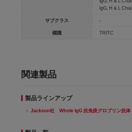
IgG, H & L Chai
IgG, H & L Cha
サブクラス
-
標識
TRITC
関連製品
製品ラインアップ
Jackson社 Whole IgG 抗免疫グロブリン抗体