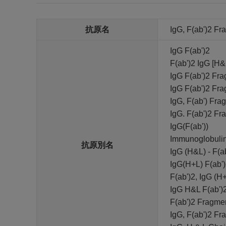
抗原名
IgG, F(ab')2 Fr
IgG F(ab')2
F(ab')2 IgG [H&
IgG F(ab')2 Fra
IgG F(ab')2 Fr
IgG, F(ab') Fra
IgG. F(ab')2 Fr
IgG(F(ab'))
Immunoglobulin
抗原別名
IgG (H&L) - F(a
IgG(H+L) F(ab'
F(ab')2, IgG (H
IgG H&L F(ab')
F(ab')2 Fragmen
IgG, F(ab')2 Fr