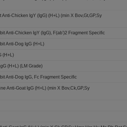
Anti-Chicken IgY (IgG) (H+L) (min X Bov,Gt,GP,Sy
 Anti-Chicken IgY (IgG), F(ab')2 Fragment Specific
it Anti-Dog IgG (H+L)
G (H+L)
 IgG (H+L) (LM Grade)
t Anti-Dog IgG, Fc Fragment Specific
ne Anti-Goat IgG (H+L) (min X Bov,Ck,GP,Sy