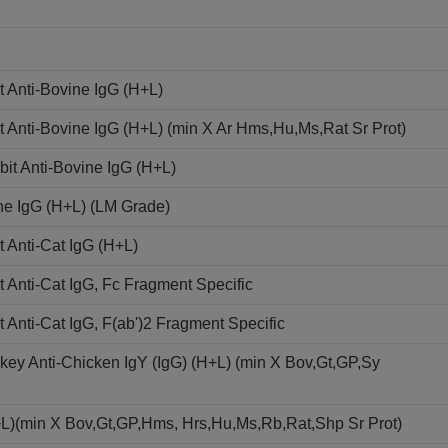
 Anti-Bovine IgG (H+L)
Anti-Bovine IgG (H+L) (min X Ar Hms,Hu,Ms,Rat Sr Prot)
it Anti-Bovine IgG (H+L)
ne IgG (H+L) (LM Grade)
 Anti-Cat IgG (H+L)
Anti-Cat IgG, Fc Fragment Specific
Anti-Cat IgG, F(ab')2 Fragment Specific
ey Anti-Chicken IgY (IgG) (H+L) (min X Bov,Gt,GP,Sy
+L)(min X Bov,Gt,GP,Hms, Hrs,Hu,Ms,Rb,Rat,Shp Sr Prot)