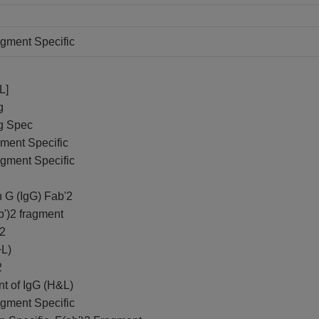
agment Specific
L]
g
ag Spec
gment Specific
agment Specific
 G (IgG) Fab'2
b')2 fragment
)2
+L)
2
t of IgG (H&L)
agment Specific