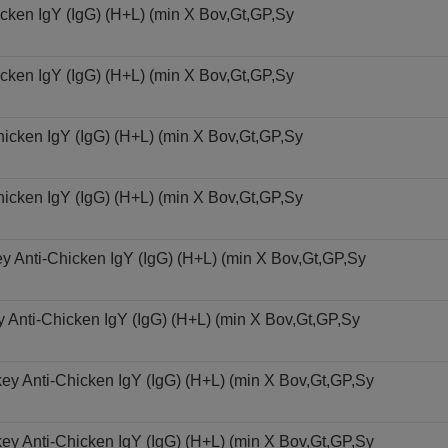
cken IgY (IgG) (H+L) (min X Bov,Gt,GP,Sy
cken IgY (IgG) (H+L) (min X Bov,Gt,GP,Sy
icken IgY (IgG) (H+L) (min X Bov,Gt,GP,Sy
icken IgY (IgG) (H+L) (min X Bov,Gt,GP,Sy
y Anti-Chicken IgY (IgG) (H+L) (min X Bov,Gt,GP,Sy
 Anti-Chicken IgY (IgG) (H+L) (min X Bov,Gt,GP,Sy
key Anti-Chicken IgY (IgG) (H+L) (min X Bov,Gt,GP,Sy
key Anti-Chicken IgY (IgG) (H+L) (min X Bov,Gt,GP,Sy