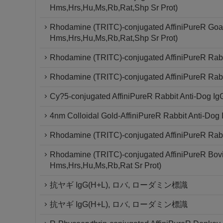
Hms,Hrs,Hu,Ms,Rb,Rat,Shp Sr Prot)
Rhodamine (TRITC)-conjugated AffiniPureR Goat 
Hms,Hrs,Hu,Ms,Rb,Rat,Shp Sr Prot)
Rhodamine (TRITC)-conjugated AffiniPureR Rabbit
Rhodamine (TRITC)-conjugated AffiniPureR Rabb
Cy?5-conjugated AffiniPureR Rabbit Anti-Dog Ig
4nm Colloidal Gold-AffiniPureR Rabbit Anti-Dog
Rhodamine (TRITC)-conjugated AffiniPureR Rabbi
Rhodamine (TRITC)-conjugated AffiniPureR Bovi
Hms,Hrs,Hu,Ms,Rb,Rat Sr Prot)
抗ヤギ IgG(H+L), ロバ, ローダミン標識
抗ヤギ IgG(H+L), ロバ, ローダミン標識