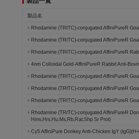
製品一覧
製品名
Rhodamine (TRITC)-conjugated AffiniPureR Goat
Rhodamine (TRITC)-conjugated AffiniPureR Goat 
Rhodamine (TRITC)-conjugated AffiniPureR Rabb
4nm Colloidal Gold-AffiniPureR Rabbit Anti-Bovi
Rhodamine (TRITC)-conjugated AffiniPureR Goat
Rhodamine (TRITC)-conjugated AffiniPureR Goat 
Rhodamine (TRITC)-conjugated AffiniPureR Goat 
Rhodamine (TRITC)-conjugated AffiniPureR Donk
Hms,Hrs,Hu,Ms,Rb,Rat,Shp Sr Prot)
Cy5 AffiniPure Donkey Anti-Chicken IgY (IgG)(H