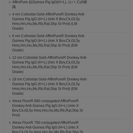
AffiniPure 抗Guinea Pig IgG(H+L), ロバ, Cy5標
識
4 nm Colloidal Gold-AffiniPureR Donkey Anti-
Guinea Pig IgG (H+L) (min X Bov,Ck,Gt,Sy
Hms,Hrs,Hu,Ms,Rb,Rat,Shp Sr Prot) (LM
Grade)
6 nm Colloidal Gold-AffiniPureR Donkey Anti-
Guinea Pig IgG (H+L) (min X Bov,Ck,Gt,Sy
Hms,Hrs,Hu,Ms,Rb,Rat,Shp Sr Prot) (EM
Grade)
12 nm Colloidal Gold-AffiniPureR Donkey Anti-
Guinea Pig IgG (H+L) (min X Bov,Ck,Gt,Sy
Hms,Hrs,Hu,Ms,Rb,Rat,Shp Sr Prot) (EM
Grade)
18 nm Colloidal Gold-AffiniPureR Donkey Anti-
Guinea Pig IgG (H+L) (min X Bov,Ck,Gt,Sy
Hms,Hrs,Hu,Ms,Rb,Rat,Shp Sr Prot) (EM
Grade)
Alexa FluorR 680-conjugated AffiniPureR
Donkey Anti-Guinea Pig IgG (H+L) (min X
Bov,Ck,Gt,Sy Hms,Hrs,Hu,Ms,Rb,Rat,Shp Sr
Prot)
Alexa FluorR 790-conjugated AffiniPureR
Donkey Anti-Guinea Pig IgG (H+L) (min X
Bov,Ck,Gt,Sy Hms,Hrs,Hu,Ms,Rb,Rat,Shp Sr