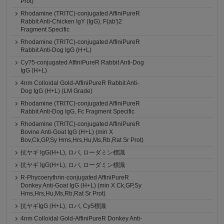
Prot)
Rhodamine (TRITC)-conjugated AffiniPureR
Rabbit Anti-Chicken IgY (IgG), F(ab')2
Fragment Specific
Rhodamine (TRITC)-conjugated AffiniPureR
Rabbit Anti-Dog IgG (H+L)
Cy?5-conjugated AffiniPureR Rabbit Anti-Dog
IgG (H+L)
4nm Colloidal Gold-AffiniPureR Rabbit Anti-
Dog IgG (H+L) (LM Grade)
Rhodamine (TRITC)-conjugated AffiniPureR
Rabbit Anti-Dog IgG, Fc Fragment Specific
Rhodamine (TRITC)-conjugated AffiniPureR
Bovine Anti-Goat IgG (H+L) (min X
Bov,Ck,GP,Sy Hms,Hrs,Hu,Ms,Rb,Rat Sr Prot)
抗ヤギ IgG(H+L), ロバ, ローダミン標識
抗ヤギ IgG(H+L), ロバ, ローダミン標識
R-Phycoerythrin-conjugated AffiniPureR
Donkey Anti-Goat IgG (H+L) (min X Ck,GP,Sy
Hms,Hrs,Hu,Ms,Rb,Rat Sr Prot)
抗ヤギIgG (H+L), ロバ, Cy5標識
4nm Colloidal Gold-AffiniPureR Donkey Anti-