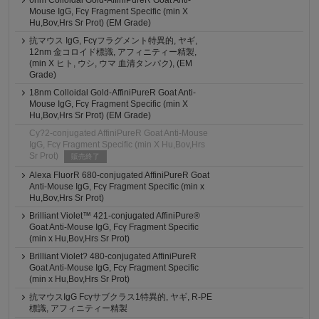
6nm Colloidal Gold-AffiniPureR Goat Anti-
Mouse IgG, Fcγ Fragment Specific (min X
Hu,Bov,Hrs Sr Prot) (EM Grade)
抗マウス IgG, Fcγフラグメント特異的, ヤギ,
12nm 金コロイド標識, アフィニティー精製,
(min X ヒト, ウシ, ウマ 血清タンパク), (EM
Grade)
18nm Colloidal Gold-AffiniPureR Goat Anti-
Mouse IgG, Fcγ Fragment Specific (min X
Hu,Bov,Hrs Sr Prot) (EM Grade)
Cy?2-conjugated AffiniPureR Goat Anti-Mouse
IgG, Fcγ Fragment Specific (min X Hu,Bov,Hrs
Sr Prot)
販売終了
Alexa FluorR 680-conjugated AffiniPureR Goat
Anti-Mouse IgG, Fcγ Fragment Specific (min x
Hu,Bov,Hrs Sr Prot)
Brilliant Violet™ 421-conjugated AffiniPure®
Goat Anti-Mouse IgG, Fcγ Fragment Specific
(min x Hu,Bov,Hrs Sr Prot)
Brilliant Violet? 480-conjugated AffiniPureR
Goat Anti-Mouse IgG, Fcγ Fragment Specific
(min x Hu,Bov,Hrs Sr Prot)
抗マウスIgG Fcγサブクラス1特異的, ヤギ, R-PE
標識, アフィニティー精製