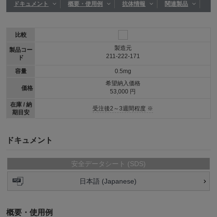
ドキュメント
概要・使用例
抗体情報
関連製品
比較
製造元
製品コー
211-222-171
ド
容量
0.5mg
希望納入価格
価格
53,000 円
在庫 / 納
受注後2～3週間程度 ※
期目安
ドキュメント
安全データシート (SDS)
日本語 (Japanese)
概要・使用例