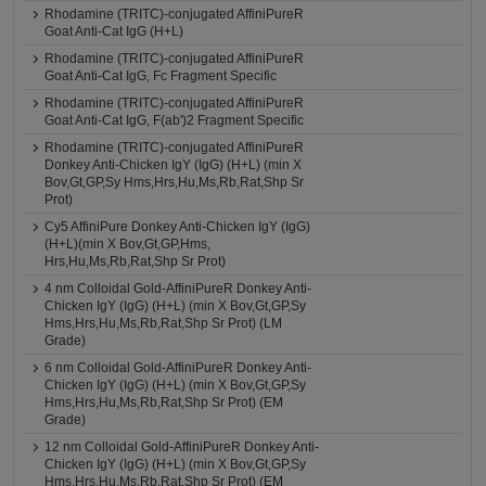
Rhodamine (TRITC)-conjugated AffiniPureR
Goat Anti-Cat IgG (H+L)
Rhodamine (TRITC)-conjugated AffiniPureR
Goat Anti-Cat IgG, Fc Fragment Specific
Rhodamine (TRITC)-conjugated AffiniPureR
Goat Anti-Cat IgG, F(ab')2 Fragment Specific
Rhodamine (TRITC)-conjugated AffiniPureR
Donkey Anti-Chicken IgY (IgG) (H+L) (min X
Bov,Gt,GP,Sy Hms,Hrs,Hu,Ms,Rb,Rat,Shp Sr
Prot)
Cy5 AffiniPure Donkey Anti-Chicken IgY (IgG)
(H+L)(min X Bov,Gt,GP,Hms,
Hrs,Hu,Ms,Rb,Rat,Shp Sr Prot)
4 nm Colloidal Gold-AffiniPureR Donkey Anti-
Chicken IgY (IgG) (H+L) (min X Bov,Gt,GP,Sy
Hms,Hrs,Hu,Ms,Rb,Rat,Shp Sr Prot) (LM
Grade)
6 nm Colloidal Gold-AffiniPureR Donkey Anti-
Chicken IgY (IgG) (H+L) (min X Bov,Gt,GP,Sy
Hms,Hrs,Hu,Ms,Rb,Rat,Shp Sr Prot) (EM
Grade)
12 nm Colloidal Gold-AffiniPureR Donkey Anti-
Chicken IgY (IgG) (H+L) (min X Bov,Gt,GP,Sy
Hms,Hrs,Hu,Ms,Rb,Rat,Shp Sr Prot) (EM