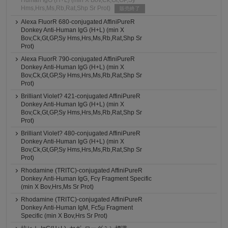
Human IgG (H+L) (min X Bov,Ck,Gt,GP,Sy
Hms,Hrs,Ms,Rb,Rat,Shp Sr Prot)
販売終了
Alexa FluorR 680-conjugated AffiniPureR
Donkey Anti-Human IgG (H+L) (min X
Bov,Ck,Gt,GP,Sy Hms,Hrs,Ms,Rb,Rat,Shp Sr
Prot)
Alexa FluorR 790-conjugated AffiniPureR
Donkey Anti-Human IgG (H+L) (min X
Bov,Ck,Gt,GP,Sy Hms,Hrs,Ms,Rb,Rat,Shp Sr
Prot)
Brilliant Violet? 421-conjugated AffiniPureR
Donkey Anti-Human IgG (H+L) (min X
Bov,Ck,Gt,GP,Sy Hms,Hrs,Ms,Rb,Rat,Shp Sr
Prot)
Brilliant Violet? 480-conjugated AffiniPureR
Donkey Anti-Human IgG (H+L) (min X
Bov,Ck,Gt,GP,Sy Hms,Hrs,Ms,Rb,Rat,Shp Sr
Prot)
Rhodamine (TRITC)-conjugated AffiniPureR
Donkey Anti-Human IgG, Fcγ Fragment Specific
(min X Bov,Hrs,Ms Sr Prot)
Rhodamine (TRITC)-conjugated AffiniPureR
Donkey Anti-Human IgM, Fc5μ Fragment
Specific (min X Bov,Hrs Sr Prot)