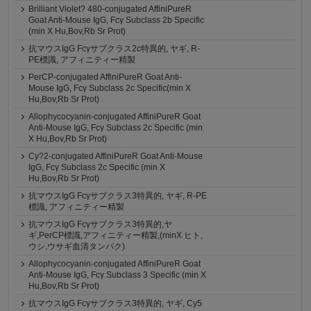
Brilliant Violet? 480-conjugated AffiniPureR
Goat Anti-Mouse IgG, Fcγ Subclass 2b Specific
(min X Hu,Bov,Rb Sr Prot)
抗マウスIgG Fcγサブクラス2c特異的, ヤギ, R-
PE標識, アフィニティー精製
PerCP-conjugated AffiniPureR Goat Anti-
Mouse IgG, Fcγ Subclass 2c Specific(min X
Hu,Bov,Rb Sr Prot)
Allophycocyanin-conjugated AffiniPureR Goat
Anti-Mouse IgG, Fcγ Subclass 2c Specific (min
X Hu,Bov,Rb Sr Prot)
Cy?2-conjugated AffiniPureR Goat Anti-Mouse
IgG, Fcγ Subclass 2c Specific (min X
Hu,Bov,Rb Sr Prot)
抗マウスIgG Fcγサブクラス3特異的, ヤギ, R-PE
標識, アフィニティー精製
抗マウスIgG Fcγサブクラス3特異的,ヤ
ギ,PerCP標識,アフィニティー精製,(minX ヒト,
ウシ,ウサギ血清タンパク)
Allophycocyanin-conjugated AffiniPureR Goat
Anti-Mouse IgG, Fcγ Subclass 3 Specific (min X
Hu,Bov,Rb Sr Prot)
抗マウスIgG Fcγサブクラス3特異的, ヤギ, Cy5