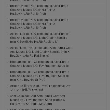
Brilliant Violet? 421-conjugated AffiniPureR
Goat Anti-Mouse IgG (H+L) (min X
Hu,Bov,Hrs,Rb,Rat Sr Prot)
Brilliant Violet? 480-conjugated AffiniPureR
Goat Anti-Mouse IgG (H+L) (min X
Hu,Bov,Hrs,Rb,Rat Sr Prot)
Alexa Fluor (R) 680-conjugated AffiniPure (R)
Goat Anti-Mouse IgG, Light Chain* Specific
(min X Bov,Gt,Hrs,Hu,Rb,Rat,Shp Ig)
Alexa FluorR 790-conjugated AffiniPureR Goat
Anti-Mouse IgG, Light Chain* Specific (min X
Bov,Gt,Hrs,Hu,Rb,Rat,Shp Ig)
Rhodamine (TRITC)-conjugated AffiniPureR
Goat Anti-Mouse IgG, Fcγ Fragment Specific
Rhodamine (TRITC)-conjugated AffiniPureR
Goat Anti-Mouse IgG, Fcγ Fragment Specific
(min X Hu,Bov,Hrs Sr Prot)
AffiniPure 抗マウスIgG, ヤギ, Fc (gamma)フラ
グメント特異的, Cy5標識
4nm Colloidal Gold-AffiniPureR Goat Anti-
Mouse IgG, Fcγ Fragment Specific (min X
Hu,Bov,Hrs Sr Prot) (LM Grade)