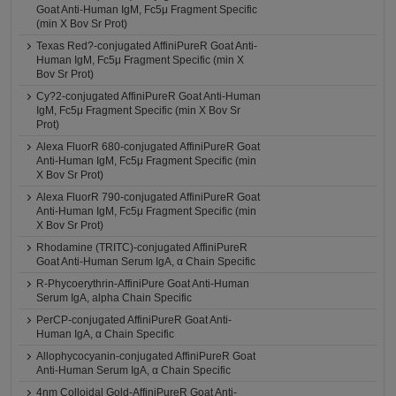
Goat Anti-Human IgM, Fc5μ Fragment Specific
(min X Bov Sr Prot)
Texas Red?-conjugated AffiniPureR Goat Anti-
Human IgM, Fc5μ Fragment Specific (min X
Bov Sr Prot)
Cy?2-conjugated AffiniPureR Goat Anti-Human
IgM, Fc5μ Fragment Specific (min X Bov Sr
Prot)
Alexa FluorR 680-conjugated AffiniPureR Goat
Anti-Human IgM, Fc5μ Fragment Specific (min
X Bov Sr Prot)
Alexa FluorR 790-conjugated AffiniPureR Goat
Anti-Human IgM, Fc5μ Fragment Specific (min
X Bov Sr Prot)
Rhodamine (TRITC)-conjugated AffiniPureR
Goat Anti-Human Serum IgA, α Chain Specific
R-Phycoerythrin-AffiniPure Goat Anti-Human
Serum IgA, alpha Chain Specific
PerCP-conjugated AffiniPureR Goat Anti-
Human IgA, α Chain Specific
Allophycocyanin-conjugated AffiniPureR Goat
Anti-Human Serum IgA, α Chain Specific
4nm Colloidal Gold-AffiniPureR Goat Anti-