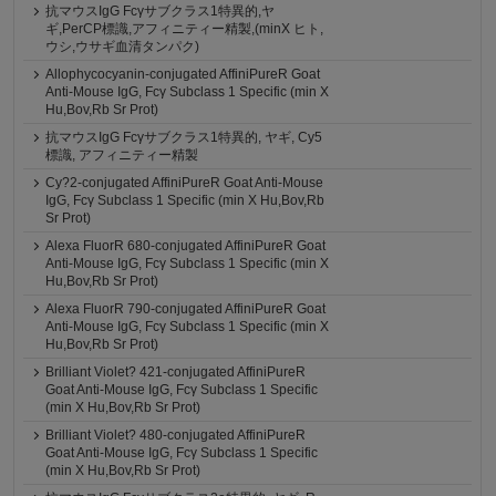
抗マウスIgG Fcγサブクラス1特異的,ヤ
ギ,PerCP標識,アフィニティー精製,(minX ヒト,
ウシ,ウサギ血清タンパク)
Allophycocyanin-conjugated AffiniPureR Goat
Anti-Mouse IgG, Fcγ Subclass 1 Specific (min X
Hu,Bov,Rb Sr Prot)
抗マウスIgG Fcγサブクラス1特異的, ヤギ, Cy5
標識, アフィニティー精製
Cy?2-conjugated AffiniPureR Goat Anti-Mouse
IgG, Fcγ Subclass 1 Specific (min X Hu,Bov,Rb
Sr Prot)
Alexa FluorR 680-conjugated AffiniPureR Goat
Anti-Mouse IgG, Fcγ Subclass 1 Specific (min X
Hu,Bov,Rb Sr Prot)
Alexa FluorR 790-conjugated AffiniPureR Goat
Anti-Mouse IgG, Fcγ Subclass 1 Specific (min X
Hu,Bov,Rb Sr Prot)
Brilliant Violet? 421-conjugated AffiniPureR
Goat Anti-Mouse IgG, Fcγ Subclass 1 Specific
(min X Hu,Bov,Rb Sr Prot)
Brilliant Violet? 480-conjugated AffiniPureR
Goat Anti-Mouse IgG, Fcγ Subclass 1 Specific
(min X Hu,Bov,Rb Sr Prot)