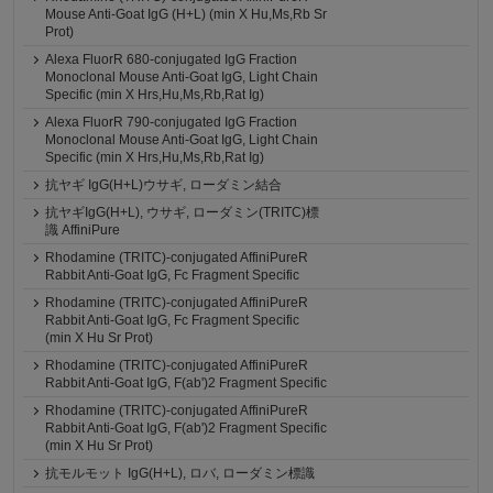
Mouse Anti-Goat IgG (H+L) (min X Hu,Ms,Rb Sr
Prot)
Alexa FluorR 680-conjugated IgG Fraction
Monoclonal Mouse Anti-Goat IgG, Light Chain
Specific (min X Hrs,Hu,Ms,Rb,Rat Ig)
Alexa FluorR 790-conjugated IgG Fraction
Monoclonal Mouse Anti-Goat IgG, Light Chain
Specific (min X Hrs,Hu,Ms,Rb,Rat Ig)
抗ヤギ IgG(H+L)ウサギ, ローダミン結合
抗ヤギIgG(H+L), ウサギ, ローダミン(TRITC)標
識 AffiniPure
Rhodamine (TRITC)-conjugated AffiniPureR
Rabbit Anti-Goat IgG, Fc Fragment Specific
Rhodamine (TRITC)-conjugated AffiniPureR
Rabbit Anti-Goat IgG, Fc Fragment Specific
(min X Hu Sr Prot)
Rhodamine (TRITC)-conjugated AffiniPureR
Rabbit Anti-Goat IgG, F(ab')2 Fragment Specific
Rhodamine (TRITC)-conjugated AffiniPureR
Rabbit Anti-Goat IgG, F(ab')2 Fragment Specific
(min X Hu Sr Prot)
抗モルモット IgG(H+L), ロバ, ローダミン標識