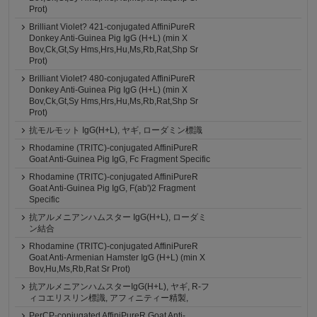
Prot)
Brilliant Violet? 421-conjugated AffiniPureR
Donkey Anti-Guinea Pig IgG (H+L) (min X
Bov,Ck,Gt,Sy Hms,Hrs,Hu,Ms,Rb,Rat,Shp Sr
Prot)
Brilliant Violet? 480-conjugated AffiniPureR
Donkey Anti-Guinea Pig IgG (H+L) (min X
Bov,Ck,Gt,Sy Hms,Hrs,Hu,Ms,Rb,Rat,Shp Sr
Prot)
抗モルモット IgG(H+L), ヤギ, ローダミン標識
Rhodamine (TRITC)-conjugated AffiniPureR
Goat Anti-Guinea Pig IgG, Fc Fragment Specific
Rhodamine (TRITC)-conjugated AffiniPureR
Goat Anti-Guinea Pig IgG, F(ab')2 Fragment
Specific
抗アルメニアンハムスター IgG(H+L), ローダミ
ン結合
Rhodamine (TRITC)-conjugated AffiniPureR
Goat Anti-Armenian Hamster IgG (H+L) (min X
Bov,Hu,Ms,Rb,Rat Sr Prot)
抗アルメニアンハムスターIgG(H+L), ヤギ, R-フ
ィコエリスリン標識, アフィニティー精製,
PerCP-conjugated AffiniPureR Goat Anti-