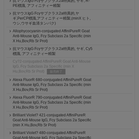
抗マウスIgG Fcγサブクラス2a特異的, ヤギ, R-
PE標識, アフィニティー精製
抗マウスIgG Fcγサブクラス2a特異的,ヤ
ギ,PerCP標識,アフィニティー精製,(minX ヒト,
ウシ,ウサギ血清タンパク)
Allophycocyanin-conjugated AffiniPureR Goat
Anti-Mouse IgG, Fcγ Subclass 2a Specific (min
X Hu,Bov,Rb Sr Prot)
抗マウスIgG Fcγサブクラス2a特異的, ヤギ, Cy5
標識, アフィニティー精製
Cy?2-conjugated AffiniPureR Goat Anti-Mouse
IgG, Fcγ Subclass 2a Specific (min X
Hu,Bov,Rb Sr Prot)
販売終了
Alexa FluorR 680-conjugated AffiniPureR Goat
Anti-Mouse IgG, Fcγ Subclass 2a Specific (min
X Hu,Bov,Rb Sr Prot)
Alexa FluorR 790-conjugated AffiniPureR Goat
Anti-Mouse IgG, Fcγ Subclass 2a Specific (min
X Hu,Bov,Rb Sr Prot)
Brilliant Violet? 421-conjugated AffiniPureR
Goat Anti-Mouse IgG, Fcγ Subclass 2a Specific
(min X Hu,Bov,Rb Sr Prot)
Brilliant Violet? 480-conjugated AffiniPureR
Goat Anti-Mouse IgG, Fcγ Subclass 2a Specific