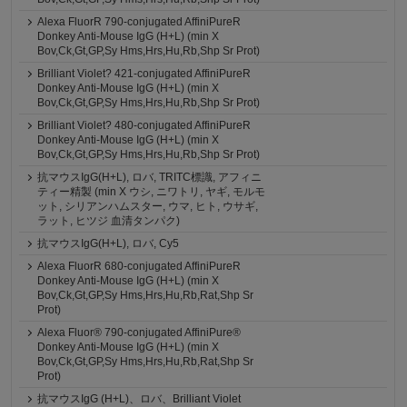
Alexa FluorR 790-conjugated AffiniPureR
Donkey Anti-Mouse IgG (H+L) (min X
Bov,Ck,Gt,GP,Sy Hms,Hrs,Hu,Rb,Shp Sr Prot)
Brilliant Violet? 421-conjugated AffiniPureR
Donkey Anti-Mouse IgG (H+L) (min X
Bov,Ck,Gt,GP,Sy Hms,Hrs,Hu,Rb,Shp Sr Prot)
Brilliant Violet? 480-conjugated AffiniPureR
Donkey Anti-Mouse IgG (H+L) (min X
Bov,Ck,Gt,GP,Sy Hms,Hrs,Hu,Rb,Shp Sr Prot)
抗マウスIgG(H+L), ロバ, TRITC標識, アフィニ
ティー精製 (min X ウシ, ニワトリ, ヤギ, モルモ
ット, シリアンハムスター, ウマ, ヒト, ウサギ,
ラット, ヒツジ 血清タンパク)
抗マウスIgG(H+L), ロバ, Cy5
Alexa FluorR 680-conjugated AffiniPureR
Donkey Anti-Mouse IgG (H+L) (min X
Bov,Ck,Gt,GP,Sy Hms,Hrs,Hu,Rb,Rat,Shp Sr
Prot)
Alexa Fluor® 790-conjugated AffiniPure®
Donkey Anti-Mouse IgG (H+L) (min X
Bov,Ck,Gt,GP,Sy Hms,Hrs,Hu,Rb,Rat,Shp Sr
Prot)
抗マウスIgG (H+L)、ロバ、Brilliant Violet