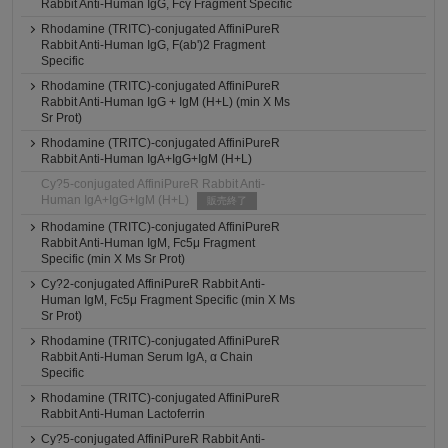
Rabbit Anti-Human IgG, Fcγ Fragment Specific
Rhodamine (TRITC)-conjugated AffiniPureR
Rabbit Anti-Human IgG, F(ab')2 Fragment
Specific
Rhodamine (TRITC)-conjugated AffiniPureR
Rabbit Anti-Human IgG + IgM (H+L) (min X Ms
Sr Prot)
Rhodamine (TRITC)-conjugated AffiniPureR
Rabbit Anti-Human IgA+IgG+IgM (H+L)
Cy?5-conjugated AffiniPureR Rabbit Anti-
Human IgA+IgG+IgM (H+L)
販売終了
Rhodamine (TRITC)-conjugated AffiniPureR
Rabbit Anti-Human IgM, Fc5μ Fragment
Specific (min X Ms Sr Prot)
Cy?2-conjugated AffiniPureR Rabbit Anti-
Human IgM, Fc5μ Fragment Specific (min X Ms
Sr Prot)
Rhodamine (TRITC)-conjugated AffiniPureR
Rabbit Anti-Human Serum IgA, α Chain
Specific
Rhodamine (TRITC)-conjugated AffiniPureR
Rabbit Anti-Human Lactoferrin
Cy?5-conjugated AffiniPureR Rabbit Anti-