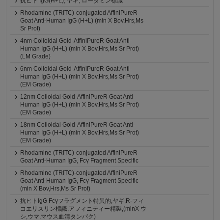
抗ヒト IgG(H+L), ヤギ, ローダミン標識
Rhodamine (TRITC)-conjugated AffiniPureR
Goat Anti-Human IgG (H+L) (min X Bov,Hrs,Ms
Sr Prot)
4nm Colloidal Gold-AffiniPureR Goat Anti-
Human IgG (H+L) (min X Bov,Hrs,Ms Sr Prot)
(LM Grade)
6nm Colloidal Gold-AffiniPureR Goat Anti-
Human IgG (H+L) (min X Bov,Hrs,Ms Sr Prot)
(EM Grade)
12nm Colloidal Gold-AffiniPureR Goat Anti-
Human IgG (H+L) (min X Bov,Hrs,Ms Sr Prot)
(EM Grade)
18nm Colloidal Gold-AffiniPureR Goat Anti-
Human IgG (H+L) (min X Bov,Hrs,Ms Sr Prot)
(EM Grade)
Rhodamine (TRITC)-conjugated AffiniPureR
Goat Anti-Human IgG, Fcγ Fragment Specific
Rhodamine (TRITC)-conjugated AffiniPureR
Goat Anti-Human IgG, Fcγ Fragment Specific
(min X Bov,Hrs,Ms Sr Prot)
抗ヒトIgG Fcγフラグメント特異的,ヤギ,R-フィ
コエリスリン標識,アフィニティー精製,(minX ウ
シ,ウマ,マウス血清タンパク)