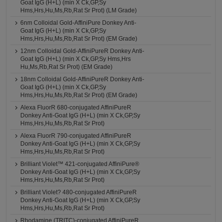
Goat IgG (H+L) (min X Ck,GP,Sy
Hms,Hrs,Hu,Ms,Rb,Rat Sr Prot) (LM Grade)
6nm Colloidal Gold-AffiniPure Donkey Anti-
Goat IgG (H+L) (min X Ck,GP,Sy
Hms,Hrs,Hu,Ms,Rb,Rat Sr Prot) (EM Grade)
12nm Colloidal Gold-AffiniPureR Donkey Anti-
Goat IgG (H+L) (min X Ck,GP,Sy Hms,Hrs
Hu,Ms,Rb,Rat Sr Prot) (EM Grade)
18nm Colloidal Gold-AffiniPureR Donkey Anti-
Goat IgG (H+L) (min X Ck,GP,Sy
Hms,Hrs,Hu,Ms,Rb,Rat Sr Prot) (EM Grade)
Alexa FluorR 680-conjugated AffiniPureR
Donkey Anti-Goat IgG (H+L) (min X Ck,GP,Sy
Hms,Hrs,Hu,Ms,Rb,Rat Sr Prot)
Alexa FluorR 790-conjugated AffiniPureR
Donkey Anti-Goat IgG (H+L) (min X Ck,GP,Sy
Hms,Hrs,Hu,Ms,Rb,Rat Sr Prot)
Brilliant Violet™ 421-conjugated AffiniPure®
Donkey Anti-Goat IgG (H+L) (min X Ck,GP,Sy
Hms,Hrs,Hu,Ms,Rb,Rat Sr Prot)
Brilliant Violet? 480-conjugated AffiniPureR
Donkey Anti-Goat IgG (H+L) (min X Ck,GP,Sy
Hms,Hrs,Hu,Ms,Rb,Rat Sr Prot)
Rhodamine (TRITC)-conjugated AffiniPureR