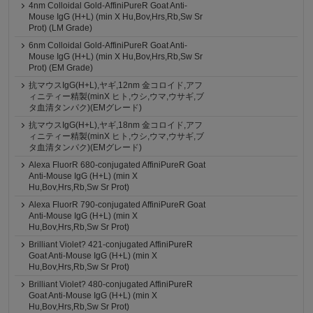
4nm Colloidal Gold-AffiniPureR Goat Anti-
Mouse IgG (H+L) (min X Hu,Bov,Hrs,Rb,Sw Sr
Prot) (LM Grade)
6nm Colloidal Gold-AffiniPureR Goat Anti-
Mouse IgG (H+L) (min X Hu,Bov,Hrs,Rb,Sw Sr
Prot) (EM Grade)
抗マウスIgG(H+L),ヤギ,12nm 金コロイド,アフ
ィニティー精製(minX ヒト,ウシ,ウマ,ウサギ,ブ
タ血清タンパク)(EMグレード)
抗マウスIgG(H+L),ヤギ,18nm 金コロイド,アフ
ィニティー精製(minX ヒト,ウシ,ウマ,ウサギ,ブ
タ血清タンパク)(EMグレード)
Alexa FluorR 680-conjugated AffiniPureR Goat
Anti-Mouse IgG (H+L) (min X
Hu,Bov,Hrs,Rb,Sw Sr Prot)
Alexa FluorR 790-conjugated AffiniPureR Goat
Anti-Mouse IgG (H+L) (min X
Hu,Bov,Hrs,Rb,Sw Sr Prot)
Brilliant Violet? 421-conjugated AffiniPureR
Goat Anti-Mouse IgG (H+L) (min X
Hu,Bov,Hrs,Rb,Sw Sr Prot)
Brilliant Violet? 480-conjugated AffiniPureR
Goat Anti-Mouse IgG (H+L) (min X
Hu,Bov,Hrs,Rb,Sw Sr Prot)