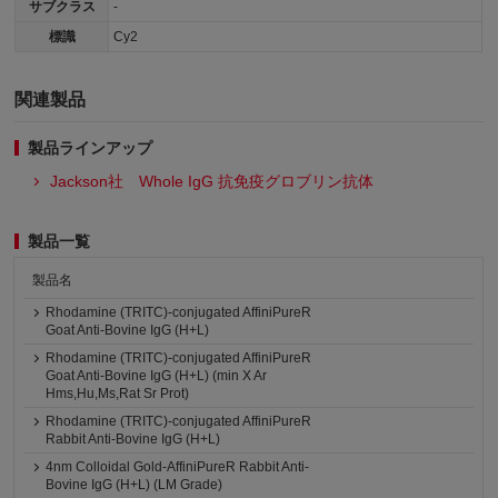
サブクラス
-
標識
Cy2
関連製品
製品ラインアップ
Jackson社 Whole IgG 抗免疫グロブリン抗体
製品一覧
製品名
Rhodamine (TRITC)-conjugated AffiniPureR
Goat Anti-Bovine IgG (H+L)
Rhodamine (TRITC)-conjugated AffiniPureR
Goat Anti-Bovine IgG (H+L) (min X Ar
Hms,Hu,Ms,Rat Sr Prot)
Rhodamine (TRITC)-conjugated AffiniPureR
Rabbit Anti-Bovine IgG (H+L)
4nm Colloidal Gold-AffiniPureR Rabbit Anti-
Bovine IgG (H+L) (LM Grade)