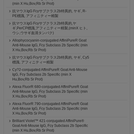
(min X Hu,Bov,Rb Sr Prot)
抗マウスIgG Fcγサブクラス2b特異的, ヤギ, R-
PE標識, アフィニティー精製
抗マウスIgG Fcγサブクラス2b特異的,ヤ
ギ,PerCP標識,アフィニティー精製,(minX ヒト,
ウシ,ウサギ血清タンパク)
Allophycocyanin-conjugated AffiniPureR Goat
Anti-Mouse IgG, Fcγ Subclass 2b Specific (min
X Hu,Bov,Rb Sr Prot)
抗マウスIgG Fcγサブクラス2b特異的, ヤギ, Cy5
標識, アフィニティー精製
Cy?2-conjugated AffiniPureR Goat Anti-Mouse
IgG, Fcγ Subclass 2b Specific (min X
Hu,Bov,Rb Sr Prot)
Alexa FluorR 680-conjugated AffiniPureR Goat
Anti-Mouse IgG, Fcγ Subclass 2b Specific (min
X Hu,Bov,Rb Sr Prot)
Alexa FluorR 790-conjugated AffiniPureR Goat
Anti-Mouse IgG, Fcγ Subclass 2b Specific (min
X Hu,Bov,Rb Sr Prot)
Brilliant Violet™ 421-conjugated AffiniPure®
Goat Anti-Mouse IgG, Fcγ Subclass 2b Specific
(min X Hu,Bov,Rb Sr Prot)