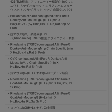
421(TM)標識、アフィニティー精製)(minX ウシ,
ニワトリ,ヤギ,モルモット,シリアンハムスター,
ウマ,ヒト,ウサギ,ラット,ヒツジ 血清タンパク)
Brilliant Violet? 480-conjugated AffiniPureR
Donkey Anti-Mouse IgG (H+L) (min X
Bov,Ck,Gt,GP,Sy Hms,Hrs,Hu,Rb,Rat,Shp Sr
Prot)
抗マウスIgM, μ鎖特異的, ロ
バ,Rhodamine(TRITC)標識,アフィニティー精製
Rhodamine (TRITC)-conjugated AffiniPureR
Donkey Anti-Mouse IgM, μ Chain Specific (min
X Hu,Bov,Hrs,Rat Sr Prot)
Cy?2-conjugated AffiniPureR Donkey Anti-
Mouse IgM, μ Chain Specific (min X
Hu,Bov,Hrs,Rat Sr Prot)
抗マウスIgG(H+L), ヤギIgGローダミン結合
Rhodamine (TRITC)-conjugated AffiniPureR
Goat Anti-Mouse IgG (H+L) (min X Hu,Bov,Hrs
Sr Prot)
Rhodamine (TRITC)-conjugated AffiniPureR
Goat Anti-Mouse IgG (H+L) (min X
Hu,Bov,Hrs,Rb,Sw Sr Prot)
抗マウスIgG(H+L), ヤギ, Cy5標識