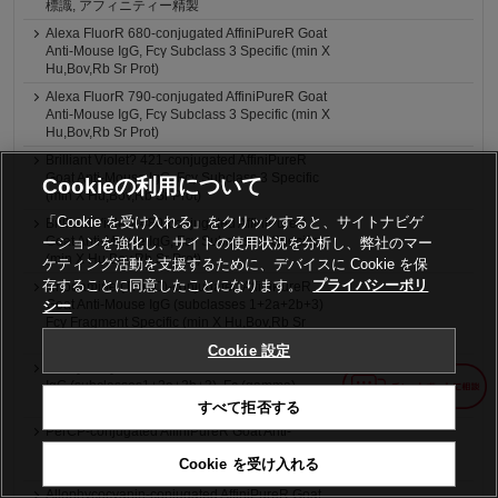
標識, アフィニティー精製
Alexa FluorR 680-conjugated AffiniPureR Goat
Anti-Mouse IgG, Fcγ Subclass 3 Specific (min X
Hu,Bov,Rb Sr Prot)
Alexa FluorR 790-conjugated AffiniPureR Goat
Anti-Mouse IgG, Fcγ Subclass 3 Specific (min X
Hu,Bov,Rb Sr Prot)
Brilliant Violet? 421-conjugated AffiniPureR
Goat Anti-Mouse IgG, Fcγ Subclass 3 Specific
Cookieの利用について
(min X Hu,Bov,Rb Sr Prot)
「Cookie を受け入れる」をクリックすると、サイトナビゲ
Brilliant Violet? 480-conjugated AffiniPureR
Goat Anti-Mouse IgG, Fcγ Subclass 3 Specific
ーションを強化し、サイトの使用状況を分析し、弊社のマー
(min X Hu,Bov,Rb Sr Prot)
ケティング活動を支援するために、デバイスに Cookie を保
存することに同意したことになります。
プライバシーポリ
Rhodamine (TRITC)-conjugated AffiniPureR
Goat Anti-Mouse IgG (subclasses 1+2a+2b+3)
シー
Fcγ Fragment Specific (min X Hu,Bov,Rb Sr
Prot)
Cookie 設定
R-Phycoerythrin-AffiniPure Goat Anti-Mouse
IgG (subclasses1+2a+2b+3), Fc (gamma)
Fragment Specific (min X Hu,Bov,Rb Sr Prot)
すべて拒否する
PerCP-conjugated AffiniPureR Goat Anti-
Mouse IgG (subclasses 1+2a+2b+3), Fcγ
Cookie を受け入れる
Fragment Specific (min X Hu,Bov,Rb Sr Prot)
Allophycocyanin-conjugated AffiniPureR Goat