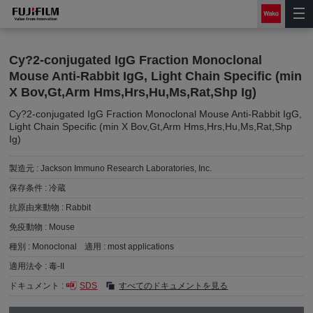
Cy?2-conjugated IgG Fraction Monoclonal
Mouse Anti-Rabbit IgG, Light Chain Specific (min
X Bov,Gt,Arm Hms,Hrs,Hu,Ms,Rat,Shp Ig)
Cy?2-conjugated IgG Fraction Monoclonal Mouse Anti-Rabbit IgG,
Light Chain Specific (min X Bov,Gt,Arm Hms,Hrs,Hu,Ms,Rat,Shp
Ig)
製造元 :
Jackson Immuno Research Laboratories, Inc.
保存条件 :
冷蔵
抗原由来動物 :
Rabbit
免疫動物 :
Mouse
種別 :
Monoclonal
適用 :
most applications
適用法令 :
毒-II
ドキュメント :
SDS
すべてのドキュメントを見る