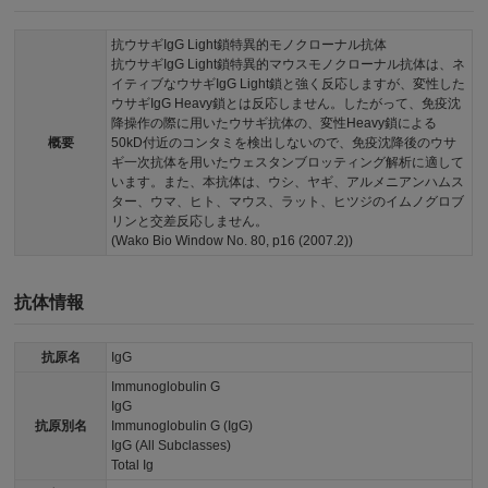
抗ウサギIgG Light鎖特異的モノクローナル抗体
抗ウサギIgG Light鎖特異的マウスモノクローナル抗体は、ネ
イティブなウサギIgG Light鎖と強く反応しますが、変性した
ウサギIgG Heavy鎖とは反応しません。したがって、免疫沈
降操作の際に用いたウサギ抗体の、変性Heavy鎖による
概要
50kD付近のコンタミを検出しないので、免疫沈降後のウサ
ギ一次抗体を用いたウェスタンブロッティング解析に適して
います。また、本抗体は、ウシ、ヤギ、アルメニアンハムス
ター、ウマ、ヒト、マウス、ラット、ヒツジのイムノグロブ
リンと交差反応しません。
(Wako Bio Window No. 80, p16 (2007.2))
抗体情報
抗原名
IgG
Immunoglobulin G
IgG
抗原別名
Immunoglobulin G (IgG)
IgG (All Subclasses)
Total Ig