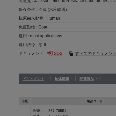
製造元 :
Jackson Immuno Research Laboratories, Inc
保存条件 :
冷蔵 (氷冷輸送)
抗原由来動物 :
Human
免疫動物 :
Goat
適用 :
most applications
適用法令 :
毒-II
ドキュメント :
SDS
すべてのドキュメン
ドキュメント
抗体情報
関連製品
比較
製品コード
販売元
567-79551