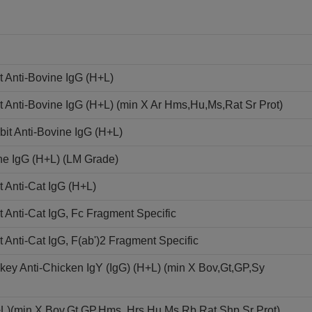
 Anti-Bovine IgG (H+L)
Anti-Bovine IgG (H+L) (min X Ar Hms,Hu,Ms,Rat Sr Prot)
it Anti-Bovine IgG (H+L)
ne IgG (H+L) (LM Grade)
 Anti-Cat IgG (H+L)
Anti-Cat IgG, Fc Fragment Specific
Anti-Cat IgG, F(ab')2 Fragment Specific
ey Anti-Chicken IgY (IgG) (H+L) (min X Bov,Gt,GP,Sy
+L)(min X Bov,Gt,GP,Hms, Hrs,Hu,Ms,Rb,Rat,Shp Sr Prot)