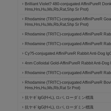
Brilliant Violet? 480-conjugated AffiniPureR Don
Hms,Hrs,Hu,Ms,Rb,Rat,Shp Sr Prot)
Rhodamine (TRITC)-conjugated AffiniPureR Goat 
Hms,Hrs,Hu,Ms,Rb,Rat,Shp Sr Prot)
Rhodamine (TRITC)-conjugated AffiniPureR Rabbit
Rhodamine (TRITC)-conjugated AffiniPureR Rabb
Cy?5-conjugated AffiniPureR Rabbit Anti-Dog Ig
4nm Colloidal Gold-AffiniPureR Rabbit Anti-Dog
Rhodamine (TRITC)-conjugated AffiniPureR Rabbi
Rhodamine (TRITC)-conjugated AffiniPureR Bovi
Hms,Hrs,Hu,Ms,Rb,Rat Sr Prot)
抗ヤギ IgG(H+L), ロバ, ローダミン標識
抗ヤギ IgG(H+L), ロバ, ローダミン標識