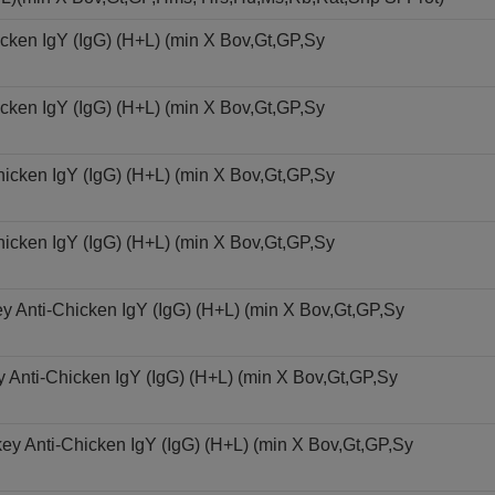
cken IgY (IgG) (H+L) (min X Bov,Gt,GP,Sy
cken IgY (IgG) (H+L) (min X Bov,Gt,GP,Sy
icken IgY (IgG) (H+L) (min X Bov,Gt,GP,Sy
icken IgY (IgG) (H+L) (min X Bov,Gt,GP,Sy
y Anti-Chicken IgY (IgG) (H+L) (min X Bov,Gt,GP,Sy
 Anti-Chicken IgY (IgG) (H+L) (min X Bov,Gt,GP,Sy
key Anti-Chicken IgY (IgG) (H+L) (min X Bov,Gt,GP,Sy