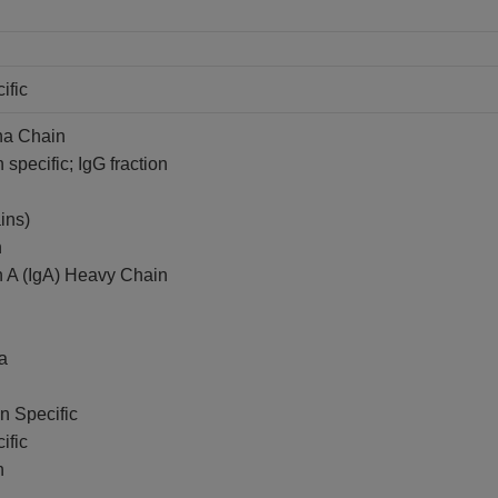
ific
ha Chain
 specific; IgG fraction
ins)
n
 A (IgA) Heavy Chain
a
n Specific
ific
n