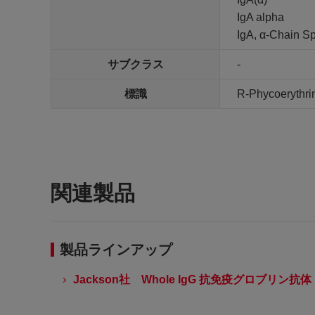
IgA alpha
IgA, α-Chain Sp
サブクラス
-
標識
R-Phycoerythri
関連製品
製品ラインアップ
Jackson社 Whole IgG 抗免疫グロブリン抗体