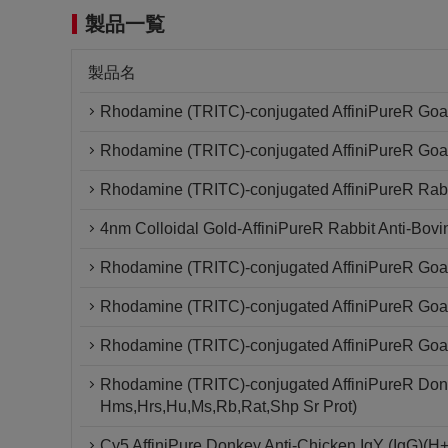
製品一覧
製品名
Rhodamine (TRITC)-conjugated AffiniPureR Goat
Rhodamine (TRITC)-conjugated AffiniPureR Goat 
Rhodamine (TRITC)-conjugated AffiniPureR Rabb
4nm Colloidal Gold-AffiniPureR Rabbit Anti-Bovi
Rhodamine (TRITC)-conjugated AffiniPureR Goat
Rhodamine (TRITC)-conjugated AffiniPureR Goat 
Rhodamine (TRITC)-conjugated AffiniPureR Goat 
Rhodamine (TRITC)-conjugated AffiniPureR Donk
Hms,Hrs,Hu,Ms,Rb,Rat,Shp Sr Prot)
Cy5 AffiniPure Donkey Anti-Chicken IgY (IgG)(H