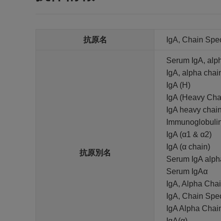
抗原名
IgA, Chain Spec
Serum IgA, alp
IgA, alpha chain
IgA (H)
IgA (Heavy Cha
IgA heavy chai
Immunoglobulin
IgA (α1 & α2)
IgA (α chain)
抗原別名
Serum IgA alph
Serum IgAα
IgA, Alpha Chai
IgA, Chain Spec
IgA Alpha Chai
IgA(α)