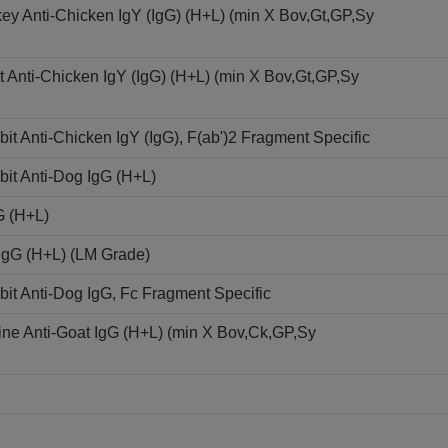
key Anti-Chicken IgY (IgG) (H+L) (min X Bov,Gt,GP,Sy
Anti-Chicken IgY (IgG) (H+L) (min X Bov,Gt,GP,Sy
 Anti-Chicken IgY (IgG), F(ab')2 Fragment Specific
it Anti-Dog IgG (H+L)
G (H+L)
 IgG (H+L) (LM Grade)
t Anti-Dog IgG, Fc Fragment Specific
ne Anti-Goat IgG (H+L) (min X Bov,Ck,GP,Sy