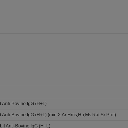
 Anti-Bovine IgG (H+L)
Anti-Bovine IgG (H+L) (min X Ar Hms,Hu,Ms,Rat Sr Prot)
it Anti-Bovine IgG (H+L)