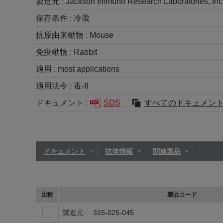
製造元 :
Jackson Immuno Research Laboratories, Inc
保存条件 :
冷蔵
抗原由来動物 :
Mouse
免疫動物 :
Rabbit
適用 :
most applications
適用法令 :
毒-II
ドキュメント :
SDS
すべてのドキュメン
ドキュメント
抗体情報
関連製品
比較
製品コード
製造元
315-025-045