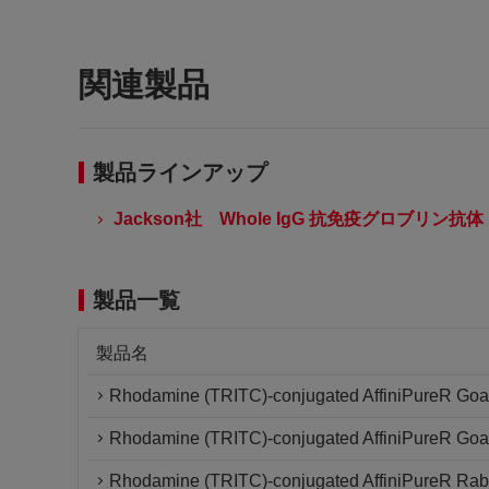
関連製品
製品ラインアップ
Jackson社 Whole IgG 抗免疫グロブリン抗体
製品一覧
製品名
Rhodamine (TRITC)-conjugated AffiniPureR Goat
Rhodamine (TRITC)-conjugated AffiniPureR Goat 
Rhodamine (TRITC)-conjugated AffiniPureR Rabb