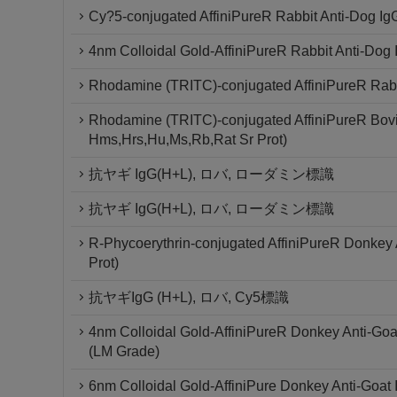
Cy?5-conjugated AffiniPureR Rabbit Anti-Dog Ig
4nm Colloidal Gold-AffiniPureR Rabbit Anti-Dog
Rhodamine (TRITC)-conjugated AffiniPureR Rabbi
Rhodamine (TRITC)-conjugated AffiniPureR Bovi
Hms,Hrs,Hu,Ms,Rb,Rat Sr Prot)
抗ヤギ IgG(H+L), ロバ, ローダミン標識
抗ヤギ IgG(H+L), ロバ, ローダミン標識
R-Phycoerythrin-conjugated AffiniPureR Donkey
Prot)
抗ヤギIgG (H+L), ロバ, Cy5標識
4nm Colloidal Gold-AffiniPureR Donkey Anti-Goa
(LM Grade)
6nm Colloidal Gold-AffiniPure Donkey Anti-Goat