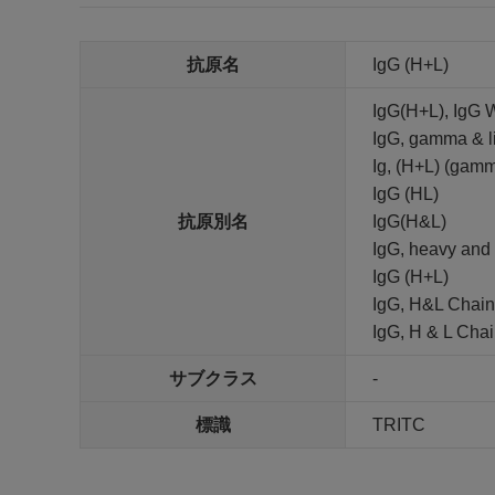
抗原名
IgG (H+L)
IgG(H+L), IgG 
IgG, gamma & li
Ig, (H+L) (gamm
IgG (HL)
抗原別名
IgG(H&L)
IgG, heavy and 
IgG (H+L)
IgG, H&L Chain
IgG, H & L Cha
サブクラス
-
標識
TRITC