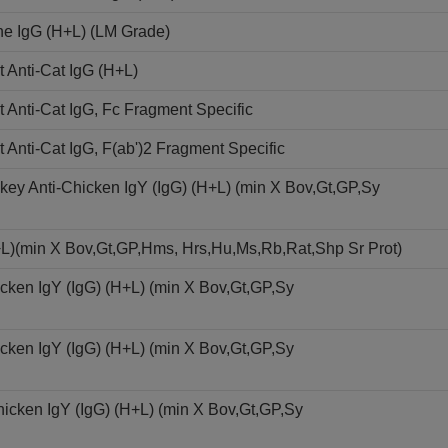
ne IgG (H+L) (LM Grade)
 Anti-Cat IgG (H+L)
Anti-Cat IgG, Fc Fragment Specific
Anti-Cat IgG, F(ab')2 Fragment Specific
ey Anti-Chicken IgY (IgG) (H+L) (min X Bov,Gt,GP,Sy
+L)(min X Bov,Gt,GP,Hms, Hrs,Hu,Ms,Rb,Rat,Shp Sr Prot)
cken IgY (IgG) (H+L) (min X Bov,Gt,GP,Sy
cken IgY (IgG) (H+L) (min X Bov,Gt,GP,Sy
icken IgY (IgG) (H+L) (min X Bov,Gt,GP,Sy