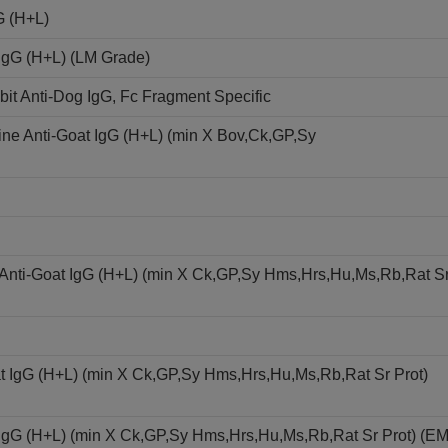
G (H+L)
 IgG (H+L) (LM Grade)
t Anti-Dog IgG, Fc Fragment Specific
ne Anti-Goat IgG (H+L) (min X Bov,Ck,GP,Sy
 Anti-Goat IgG (H+L) (min X Ck,GP,Sy Hms,Hrs,Hu,Ms,Rb,Rat S
t IgG (H+L) (min X Ck,GP,Sy Hms,Hrs,Hu,Ms,Rb,Rat Sr Prot)
 IgG (H+L) (min X Ck,GP,Sy Hms,Hrs,Hu,Ms,Rb,Rat Sr Prot) (E