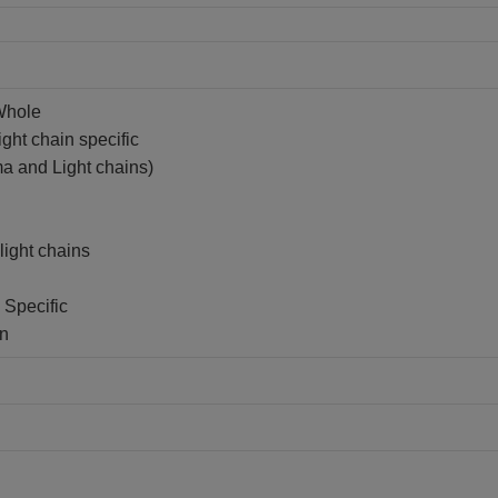
Whole
ght chain specific
a and Light chains)
light chains
 Specific
in