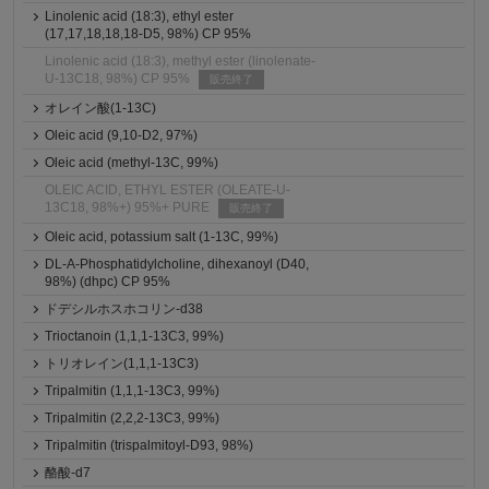
Linolenic acid (18:3), ethyl ester
(17,17,18,18,18-D5, 98%) CP 95%
Linolenic acid (18:3), methyl ester (linolenate-
U-13C18, 98%) CP 95%
販売終了
オレイン酸(1-13C)
Oleic acid (9,10-D2, 97%)
Oleic acid (methyl-13C, 99%)
OLEIC ACID, ETHYL ESTER (OLEATE-U-
13C18, 98%+) 95%+ PURE
販売終了
Oleic acid, potassium salt (1-13C, 99%)
DL-A-Phosphatidylcholine, dihexanoyl (D40,
98%) (dhpc) CP 95%
ドデシルホスホコリン-d38
Trioctanoin (1,1,1-13C3, 99%)
トリオレイン(1,1,1-13C3)
Tripalmitin (1,1,1-13C3, 99%)
Tripalmitin (2,2,2-13C3, 99%)
Tripalmitin (trispalmitoyl-D93, 98%)
酪酸-d7