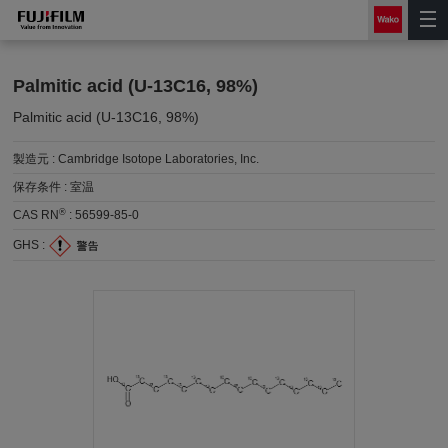
Palmitic acid (U-13C16, 98%)
Palmitic acid (U-13C16, 98%)
製造元 :
Cambridge Isotope Laboratories, Inc.
保存条件 :
室温
®
CAS RN
:
56599-85-0
GHS :