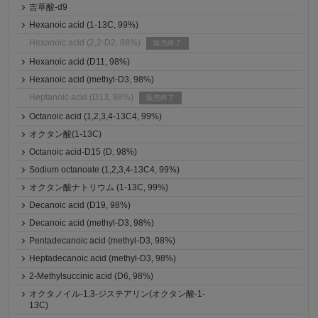
吉草酸-d9
Hexanoic acid (1-13C, 99%)
Hexanoic acid (2,2-D2, 98%)
販売終了
Hexanoic acid (D11, 98%)
Hexanoic acid (methyl-D3, 98%)
Heptanoic acid (D13, 98%)
販売終了
Octanoic acid (1,2,3,4-13C4, 99%)
オクタン酸(1-13C)
Octanoic acid-D15 (D, 98%)
Sodium octanoate (1,2,3,4-13C4, 99%)
オクタン酸ナトリウム (1-13C, 99%)
Decanoic acid (D19, 98%)
Decanoic acid (methyl-D3, 98%)
Pentadecanoic acid (methyl-D3, 98%)
Heptadecanoic acid (methyl-D3, 98%)
2-Methylsuccinic acid (D6, 98%)
オクタノイル-1,3-ジステアリン(オクタン酸-1-
13C)