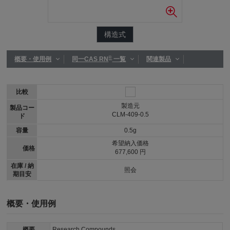
構造式
®
概要・使用例
同一CAS RN
一覧
関連製品
比較
製造元
製品コー
CLM-409-0.5
ド
容量
0.5g
希望納入価格
価格
677,600 円
在庫 / 納
照会
期目安
概要・使用例
概要
Research Compounds