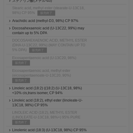
ステアリン酸(メチル-d3)
Stearic acid, methyl ester (stearate-U-13C18,
98%) CP 95%
販売終了
Arachidic acid (methyl-D3, 98%) CP 97%
Docosahexaenoic acid (U-13C22, 99%) may
contain up to 5% DPA
DOCOSAHEXAENOIC ACID, METHYL ESTER
(DHA-U-13C22, 99%) (MAY CONTAIN UP TO
5% DPA)
販売終了
Eicosapentaenoic acid (U-13C20, 98%)
販売終了
Eicosapentaenoic acid, methyl ester
(eicosapentaenoate-U-13C20, 90%)
販売終了
Linoleic acid (18:2) ((18:2) (U-13C18, 98%)
<10% cis,trans isomer, CP 94%
Linoleic acid (18:2), ethyl ester (linoleate-U-
13C18, 98%) CP 95%
LINOLEIC ACID (18:2), METHYL ESTER
(LINOLEATE-U-13C18, 98%+) 95% PURE
販売終了
Linolenic acid (18:3) (U-13C18, 98%) CP 95%