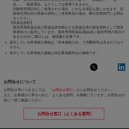
品」、「家庭用品」などとしては使用できません。
試験研究用以外にご使用された場合、いかなる保証も致しかねます。試
験研究用以外の用途や原料にご使用希望の場合、弊社営業部門にお問合
せください。
【医薬品原料】
製造専用医薬品及び医薬品添加物などを医薬品等の製造原料として製造
業者向けに販売しています。製造専用医薬品(製品名に製造専用の表示が
あるもの)のご購入には、確認書が必要です。
表示している希望納入価格は「本体価格のみ」で消費税等は含まれており
ません。
表示している希望納入価格は本記事掲載時点の価格です。
お問合せについて
お問合せ等につきましては、「
お問合せ窓口
」からお問合せください。
また、お客様から寄せられた「よくある質問」を掲載しています。お問合せの
前に一度ご確認ください。
お問合せ窓口（よくある質問）