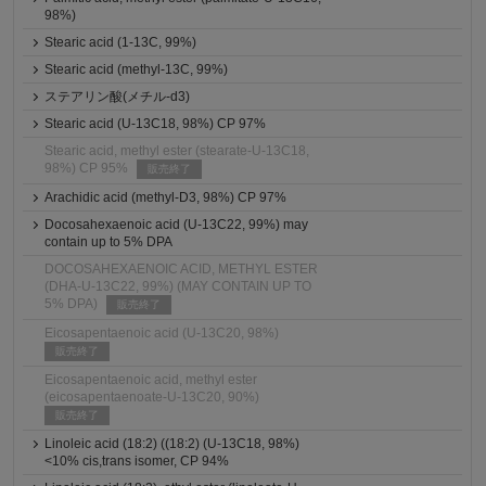
98%)
Stearic acid (1-13C, 99%)
Stearic acid (methyl-13C, 99%)
ステアリン酸(メチル-d3)
Stearic acid (U-13C18, 98%) CP 97%
Stearic acid, methyl ester (stearate-U-13C18,
98%) CP 95%
販売終了
Arachidic acid (methyl-D3, 98%) CP 97%
Docosahexaenoic acid (U-13C22, 99%) may
contain up to 5% DPA
DOCOSAHEXAENOIC ACID, METHYL ESTER
(DHA-U-13C22, 99%) (MAY CONTAIN UP TO
5% DPA)
販売終了
Eicosapentaenoic acid (U-13C20, 98%)
販売終了
Eicosapentaenoic acid, methyl ester
(eicosapentaenoate-U-13C20, 90%)
販売終了
Linoleic acid (18:2) ((18:2) (U-13C18, 98%)
<10% cis,trans isomer, CP 94%