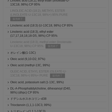
Linoleic acid (18:2), ethyl ester (linoleate-U-
13C18, 98%) CP 95%
LINOLEIC ACID (18:2), METHYL ESTER
(LINOLEATE-U-13C18, 98%+) 95% PURE
販売終了
Linolenic acid (18:3) (U-13C18, 98%) CP 95%
Linolenic acid (18:3), ethyl ester
(17,17,18,18,18-D5, 98%) CP 95%
Linolenic acid (18:3), methyl ester (linolenate-
U-13C18, 98%) CP 95%
販売終了
オレイン酸(1-13C)
Oleic acid (9,10-D2, 97%)
Oleic acid (methyl-13C, 99%)
OLEIC ACID, ETHYL ESTER (OLEATE-U-
13C18, 98%+) 95%+ PURE
販売終了
Oleic acid, potassium salt (1-13C, 99%)
DL-A-Phosphatidylcholine, dihexanoyl (D40,
98%) (dhpc) CP 95%
ドデシルホスホコリン-d38
Trioctanoin (1,1,1-13C3, 99%)
トリオレイン(1,1,1-13C3)