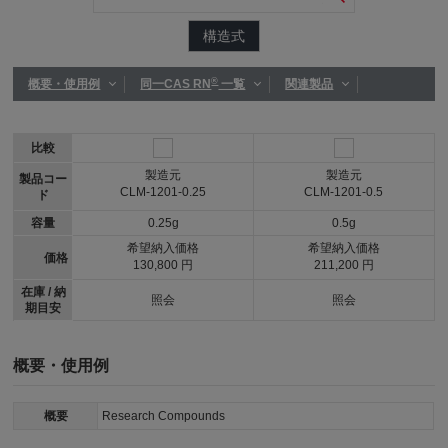
構造式
®
概要・使用例
同一CAS RN
一覧
関連製品
比較
製造元
製造元
製品コー
CLM-1201-0.25
CLM-1201-0.5
ド
容量
0.25g
0.5g
希望納入価格
希望納入価格
価格
130,800 円
211,200 円
在庫 / 納
照会
照会
期目安
概要・使用例
概要
Research Compounds