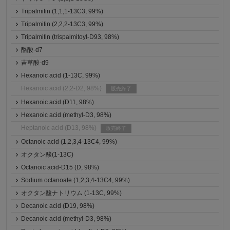
Tripalmitin (1,1,1-13C3, 99%)
Tripalmitin (2,2,2-13C3, 99%)
Tripalmitin (trispalmitoyl-D93, 98%)
酪酸-d7
吉草酸-d9
Hexanoic acid (1-13C, 99%)
Hexanoic acid (2,2-D2, 98%)
販売終了
Hexanoic acid (D11, 98%)
Hexanoic acid (methyl-D3, 98%)
Heptanoic acid (D13, 98%)
販売終了
Octanoic acid (1,2,3,4-13C4, 99%)
オクタン酸(1-13C)
Octanoic acid-D15 (D, 98%)
Sodium octanoate (1,2,3,4-13C4, 99%)
オクタン酸ナトリウム (1-13C, 99%)
Decanoic acid (D19, 98%)
Decanoic acid (methyl-D3, 98%)