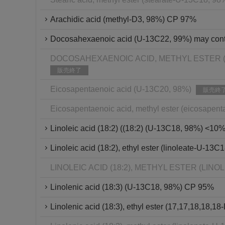
Arachidic acid (methyl-D3, 98%) CP 97%
Docosahexaenoic acid (U-13C22, 99%) may con
DOCOSAHEXAENOIC ACID, METHYL ESTER (D
販売終了
Eicosapentaenoic acid (U-13C20, 98%)
販売終
Eicosapentaenoic acid, methyl ester (eicosape
Linoleic acid (18:2) ((18:2) (U-13C18, 98%) <10
Linoleic acid (18:2), ethyl ester (linoleate-U-1
LINOLEIC ACID (18:2), METHYL ESTER (LINO
Linolenic acid (18:3) (U-13C18, 98%) CP 95%
Linolenic acid (18:3), ethyl ester (17,17,18,18,