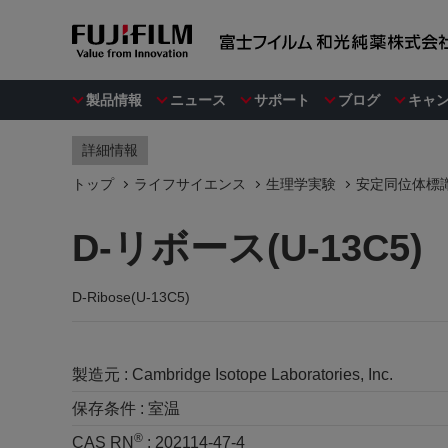
製品情報
ニュース
サポート
ブログ
キャ
詳細情報
トップ
ライフサイエンス
生理学実験
安定同位体標
D-リボース(U-13C5)
D-Ribose(U-13C5)
製造元 :
Cambridge Isotope Laboratories, Inc.
保存条件 :
室温
®
CAS RN
:
202114-47-4