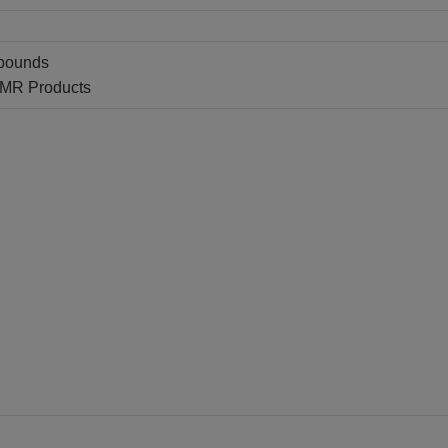
pounds
NMR Products