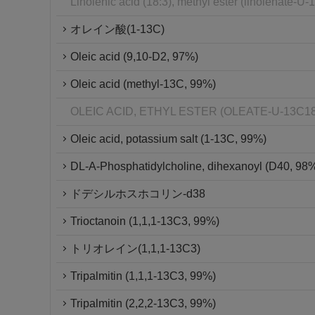
Linolenic acid (18:3), methyl ester (linolenate
オレイン酸(1-13C)
Oleic acid (9,10-D2, 97%)
Oleic acid (methyl-13C, 99%)
OLEIC ACID, ETHYL ESTER (OLEATE-U-13C1
Oleic acid, potassium salt (1-13C, 99%)
DL-A-Phosphatidylcholine, dihexanoyl (D40, 98
ドデシルホスホコリン-d38
Trioctanoin (1,1,1-13C3, 99%)
トリオレイン(1,1,1-13C3)
Tripalmitin (1,1,1-13C3, 99%)
Tripalmitin (2,2,2-13C3, 99%)