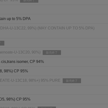
販売終了
tain up to 5% DPA
HA-U-13C22, 99%) (MAY CONTAIN UP TO 5% DPA)
了
ntaenoate-U-13C20, 90%)
販売終了
% cis,trans isomer, CP 94%
3C18, 98%) CP 95%
LEATE-U-13C18, 98%+) 95% PURE
販売終了
18-D5, 98%) CP 95%