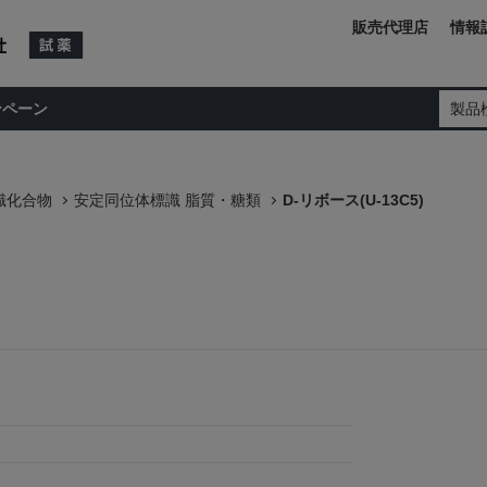
販売代理店
情報
ンペーン
製品
識化合物
安定同位体標識 脂質・糖類
D-リボース(U-13C5)