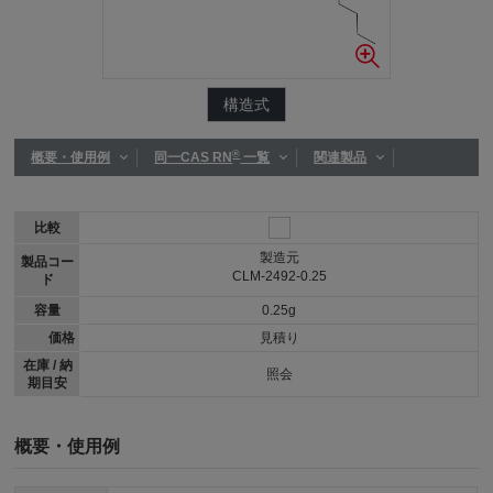
構造式
®
概要・使用例
同一CAS RN
一覧
関連製品
比較
製造元
製品コー
CLM-2492-0.25
ド
容量
0.25g
価格
見積り
在庫 / 納
照会
期目安
概要・使用例