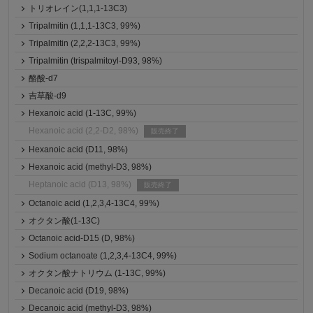
トリオレイン(1,1,1-13C3)
Tripalmitin (1,1,1-13C3, 99%)
Tripalmitin (2,2,2-13C3, 99%)
Tripalmitin (trispalmitoyl-D93, 98%)
酪酸-d7
吉草酸-d9
Hexanoic acid (1-13C, 99%)
Hexanoic acid (2,2-D2, 98%)
販売終了
Hexanoic acid (D11, 98%)
Hexanoic acid (methyl-D3, 98%)
Heptanoic acid (D13, 98%)
販売終了
Octanoic acid (1,2,3,4-13C4, 99%)
オクタン酸(1-13C)
Octanoic acid-D15 (D, 98%)
Sodium octanoate (1,2,3,4-13C4, 99%)
オクタン酸ナトリウム (1-13C, 99%)
Decanoic acid (D19, 98%)
Decanoic acid (methyl-D3, 98%)