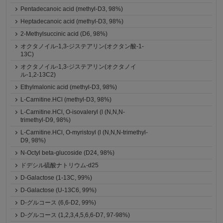
Pentadecanoic acid (methyl-D3, 98%)
Heptadecanoic acid (methyl-D3, 98%)
2-Methylsuccinic acid (D6, 98%)
オクタノイル-1,3-ジステアリン(オクタン酸-1-
13C)
オクタノイル-1,3-ジステアリン(オクタノイ
ル-1,2-13C2)
Ethylmalonic acid (methyl-D3, 98%)
L-Carnitine.HCl (methyl-D3, 98%)
L-Carnitine.HCl, O-isovaleryl (l (N,N,N-
trimethyl-D9, 98%)
L-Carnitine.HCl, O-myristoyl (l (N,N,N-trimethyl-
D9, 98%)
N-Octyl beta-glucoside (D24, 98%)
ドデシル硫酸ナトリウム-d25
D-Galactose (1-13C, 99%)
D-Galactose (U-13C6, 99%)
D-グルコース (6,6-D2, 99%)
D-グルコース (1,2,3,4,5,6,6-D7, 97-98%)