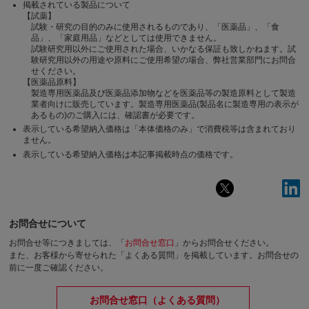
掲載されている製品について
【試薬】
試験・研究の目的のみに使用されるものであり、「医薬品」、「食
品」、「家庭用品」などとしては使用できません。
試験研究用以外にご使用された場合、いかなる保証も致しかねます。試
験研究用以外の用途や原料にご使用希望の場合、弊社営業部門にお問合
せください。
【医薬品原料】
製造専用医薬品及び医薬品添加物などを医薬品等の製造原料として製造
業者向けに販売しています。製造専用医薬品(製品名に製造専用の表示が
あるもの)のご購入には、確認書が必要です。
表示している希望納入価格は「本体価格のみ」で消費税等は含まれており
ません。
表示している希望納入価格は本記事掲載時点の価格です。
お問合せについて
お問合せ等につきましては、「
お問合せ窓口
」からお問合せください。
また、お客様から寄せられた「よくある質問」を掲載しています。お問合せの
前に一度ご確認ください。
お問合せ窓口（よくある質問）