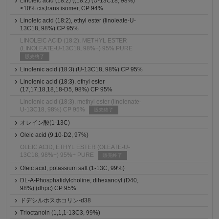
Linoleic acid (18:2) ((18:2) (U-13C18, 98%)
<10% cis,trans isomer, CP 94%
Linoleic acid (18:2), ethyl ester (linoleate-U-
13C18, 98%) CP 95%
LINOLEIC ACID (18:2), METHYL ESTER
(LINOLEATE-U-13C18, 98%+) 95% PURE
販売終了
Linolenic acid (18:3) (U-13C18, 98%) CP 95%
Linolenic acid (18:3), ethyl ester
(17,17,18,18,18-D5, 98%) CP 95%
Linolenic acid (18:3), methyl ester (linolenate-
U-13C18, 98%) CP 95%
販売終了
オレイン酸(1-13C)
Oleic acid (9,10-D2, 97%)
OLEIC ACID, ETHYL ESTER (OLEATE-U-
13C18, 98%+) 95%+ PURE
販売終了
Oleic acid, potassium salt (1-13C, 99%)
DL-A-Phosphatidylcholine, dihexanoyl (D40,
98%) (dhpc) CP 95%
ドデシルホスホコリン-d38
Trioctanoin (1,1,1-13C3, 99%)