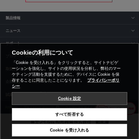
製品情報
ニュース
サポート
Cookieの利用について
siyaku-blog
「Cookie を受け入れる」をクリックすると、サイトナビゲ
ーションを強化し、サイトの使用状況を分析し、弊社のマー
取扱いメーカー
ケティング活動を支援するために、デバイスに Cookie を保
存することに同意したことになります。
プライバシーポリ
事業所一覧
シー
Cookie 設定
利用規約
プライバシーポリシー
コーポレートサイト
Cookie設定
すべて拒否する
Cookie を受け入れる
©富士フイルム和光純薬株式会社