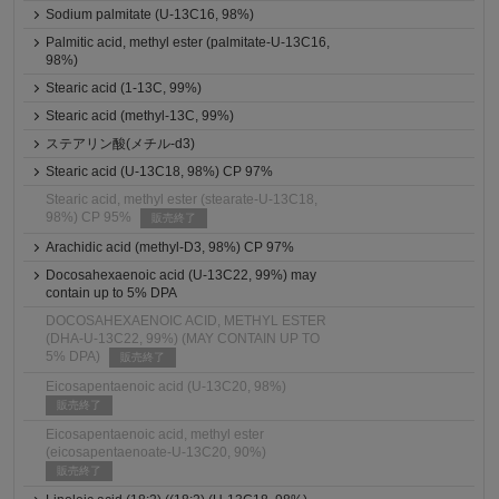
Sodium palmitate (U-13C16, 98%)
Palmitic acid, methyl ester (palmitate-U-13C16,
98%)
Stearic acid (1-13C, 99%)
Stearic acid (methyl-13C, 99%)
ステアリン酸(メチル-d3)
Stearic acid (U-13C18, 98%) CP 97%
Stearic acid, methyl ester (stearate-U-13C18,
98%) CP 95%
販売終了
Arachidic acid (methyl-D3, 98%) CP 97%
Docosahexaenoic acid (U-13C22, 99%) may
contain up to 5% DPA
DOCOSAHEXAENOIC ACID, METHYL ESTER
(DHA-U-13C22, 99%) (MAY CONTAIN UP TO
5% DPA)
販売終了
Eicosapentaenoic acid (U-13C20, 98%)
販売終了
Eicosapentaenoic acid, methyl ester
(eicosapentaenoate-U-13C20, 90%)
販売終了