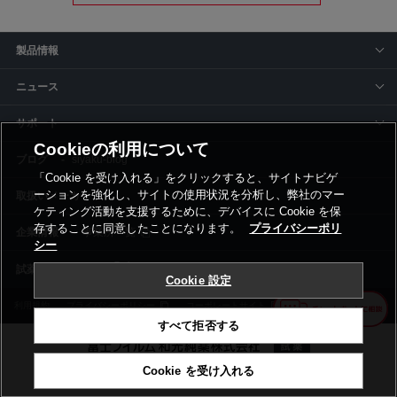
製品情報
ニュース
サポート
Cookieの利用について
siyaku-blog
「Cookie を受け入れる」をクリックすると、サイトナビゲ
ーションを強化し、サイトの使用状況を分析し、弊社のマー
取扱いメーカー
ケティング活動を支援するために、デバイスに Cookie を保
存することに同意したことになります。
プライバシーポリ
事業所一覧
シー
Cookie 設定
利用規約
プライバシーポリシー
コーポレートサイト
Cookie設定
すべて拒否する
Cookie を受け入れる
©富士フイルム和光純薬株式会社