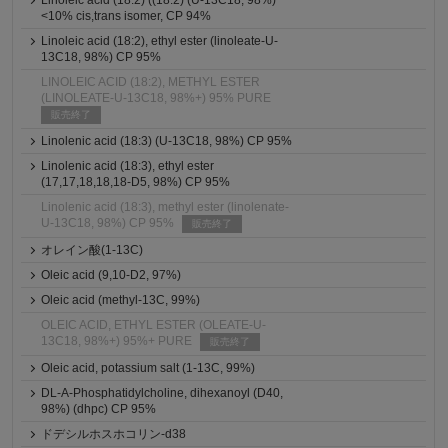
Linoleic acid (18:2) ((18:2) (U-13C18, 98%)
<10% cis,trans isomer, CP 94%
Linoleic acid (18:2), ethyl ester (linoleate-U-
13C18, 98%) CP 95%
LINOLEIC ACID (18:2), METHYL ESTER
(LINOLEATE-U-13C18, 98%+) 95% PURE
販売終了
Linolenic acid (18:3) (U-13C18, 98%) CP 95%
Linolenic acid (18:3), ethyl ester
(17,17,18,18,18-D5, 98%) CP 95%
Linolenic acid (18:3), methyl ester (linolenate-
U-13C18, 98%) CP 95%
販売終了
オレイン酸(1-13C)
Oleic acid (9,10-D2, 97%)
Oleic acid (methyl-13C, 99%)
OLEIC ACID, ETHYL ESTER (OLEATE-U-
13C18, 98%+) 95%+ PURE
販売終了
Oleic acid, potassium salt (1-13C, 99%)
DL-A-Phosphatidylcholine, dihexanoyl (D40,
98%) (dhpc) CP 95%
ドデシルホスホコリン-d38