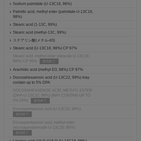
Sodium palmitate (U-13C16, 98%)
Palmitic acid, methyl ester (palmitate-U-13C16,
98%)
Stearic acid (1-13C, 99%)
Stearic acid (methyl-13C, 99%)
ステアリン酸(メチル-d3)
Stearic acid (U-13C18, 98%) CP 97%
Stearic acid, methyl ester (stearate-U-13C18,
98%) CP 95%
販売終了
Arachidic acid (methyl-D3, 98%) CP 97%
Docosahexaenoic acid (U-13C22, 99%) may
contain up to 5% DPA
DOCOSAHEXAENOIC ACID, METHYL ESTER
(DHA-U-13C22, 99%) (MAY CONTAIN UP TO
5% DPA)
販売終了
Eicosapentaenoic acid (U-13C20, 98%)
販売終了
Eicosapentaenoic acid, methyl ester
(eicosapentaenoate-U-13C20, 90%)
販売終了