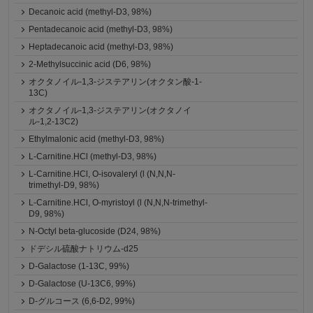
Decanoic acid (methyl-D3, 98%)
Pentadecanoic acid (methyl-D3, 98%)
Heptadecanoic acid (methyl-D3, 98%)
2-Methylsuccinic acid (D6, 98%)
オクタノイル-1,3-ジステアリン(オクタン酸-1-
13C)
オクタノイル-1,3-ジステアリン(オクタノイ
ル-1,2-13C2)
Ethylmalonic acid (methyl-D3, 98%)
L-Carnitine.HCl (methyl-D3, 98%)
L-Carnitine.HCl, O-isovaleryl (l (N,N,N-
trimethyl-D9, 98%)
L-Carnitine.HCl, O-myristoyl (l (N,N,N-trimethyl-
D9, 98%)
N-Octyl beta-glucoside (D24, 98%)
ドデシル硫酸ナトリウム-d25
D-Galactose (1-13C, 99%)
D-Galactose (U-13C6, 99%)
D-グルコース (6,6-D2, 99%)