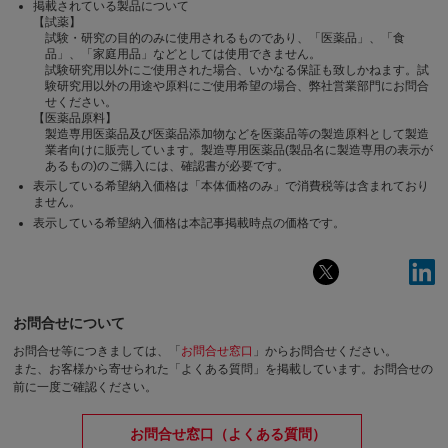
掲載されている製品について
【試薬】
試験・研究の目的のみに使用されるものであり、「医薬品」、「食
品」、「家庭用品」などとしては使用できません。
試験研究用以外にご使用された場合、いかなる保証も致しかねます。試
験研究用以外の用途や原料にご使用希望の場合、弊社営業部門にお問合
せください。
【医薬品原料】
製造専用医薬品及び医薬品添加物などを医薬品等の製造原料として製造
業者向けに販売しています。製造専用医薬品(製品名に製造専用の表示が
あるもの)のご購入には、確認書が必要です。
表示している希望納入価格は「本体価格のみ」で消費税等は含まれており
ません。
表示している希望納入価格は本記事掲載時点の価格です。
お問合せについて
お問合せ等につきましては、「
お問合せ窓口
」からお問合せください。
また、お客様から寄せられた「よくある質問」を掲載しています。お問合せの
前に一度ご確認ください。
お問合せ窓口（よくある質問）