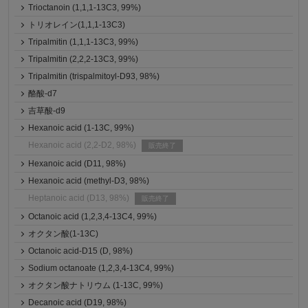
Trioctanoin (1,1,1-13C3, 99%)
トリオレイン(1,1,1-13C3)
Tripalmitin (1,1,1-13C3, 99%)
Tripalmitin (2,2,2-13C3, 99%)
Tripalmitin (trispalmitoyl-D93, 98%)
酪酸-d7
吉草酸-d9
Hexanoic acid (1-13C, 99%)
Hexanoic acid (2,2-D2, 98%)
販売終了
Hexanoic acid (D11, 98%)
Hexanoic acid (methyl-D3, 98%)
Heptanoic acid (D13, 98%)
販売終了
Octanoic acid (1,2,3,4-13C4, 99%)
オクタン酸(1-13C)
Octanoic acid-D15 (D, 98%)
Sodium octanoate (1,2,3,4-13C4, 99%)
オクタン酸ナトリウム (1-13C, 99%)
Decanoic acid (D19, 98%)