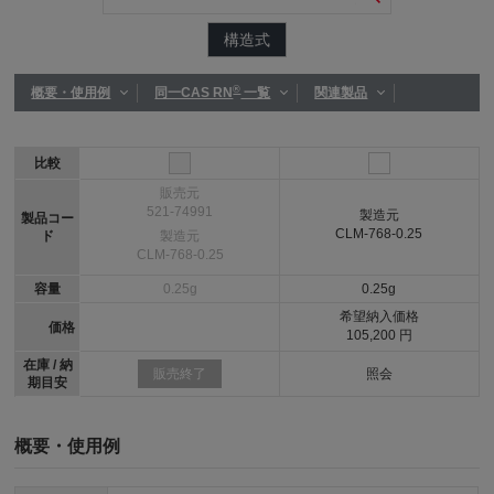
構造式
®
概要・使用例
同一CAS RN
一覧
関連製品
比較
販売元
521-74991
製造元
製品コー
CLM-768-0.25
ド
製造元
CLM-768-0.25
容量
0.25g
0.25g
希望納入価格
価格
105,200 円
在庫 / 納
照会
販売終了
期目安
概要・使用例