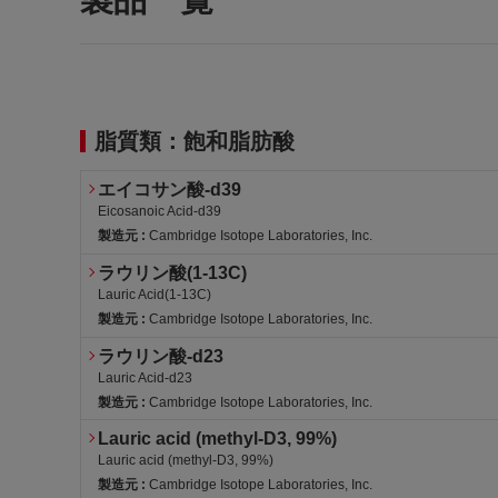
脂質類：飽和脂肪酸
エイコサン酸-d39
Eicosanoic Acid-d39
製造元 :
Cambridge Isotope Laboratories, Inc.
ラウリン酸(1-13C)
Lauric Acid(1-13C)
製造元 :
Cambridge Isotope Laboratories, Inc.
ラウリン酸-d23
Lauric Acid-d23
製造元 :
Cambridge Isotope Laboratories, Inc.
Lauric acid (methyl-D3, 99%)
Lauric acid (methyl-D3, 99%)
製造元 :
Cambridge Isotope Laboratories, Inc.