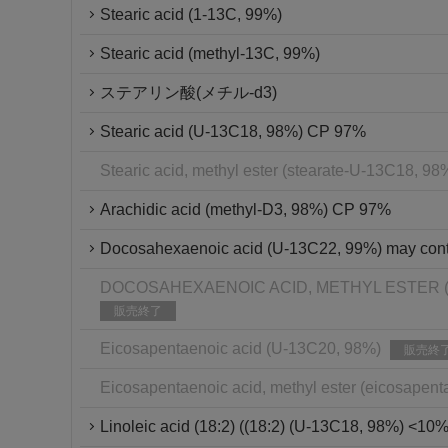
Stearic acid (1-13C, 99%)
Stearic acid (methyl-13C, 99%)
ステアリン酸(メチル-d3)
Stearic acid (U-13C18, 98%) CP 97%
Stearic acid, methyl ester (stearate-U-13C18, 9
Arachidic acid (methyl-D3, 98%) CP 97%
Docosahexaenoic acid (U-13C22, 99%) may con
DOCOSAHEXAENOIC ACID, METHYL ESTER (D
販売終了
Eicosapentaenoic acid (U-13C20, 98%)
販売終
Eicosapentaenoic acid, methyl ester (eicosape
Linoleic acid (18:2) ((18:2) (U-13C18, 98%) <10