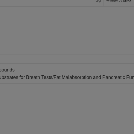
1g
希望納入価格
pounds
strates for Breath Tests/Fat Malabsorption and Pancreatic Fun