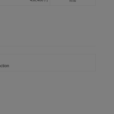
430,400 円
照会
ction