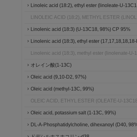
Linoleic acid (18:2), ethyl ester (linoleate-U-1
LINOLEIC ACID (18:2), METHYL ESTER (LINO
Linolenic acid (18:3) (U-13C18, 98%) CP 95%
Linolenic acid (18:3), ethyl ester (17,17,18,18,
Linolenic acid (18:3), methyl ester (linolenate
オレイン酸(1-13C)
Oleic acid (9,10-D2, 97%)
Oleic acid (methyl-13C, 99%)
OLEIC ACID, ETHYL ESTER (OLEATE-U-13C1
Oleic acid, potassium salt (1-13C, 99%)
DL-A-Phosphatidylcholine, dihexanoyl (D40, 98
ドデシルホスホコリン-d38