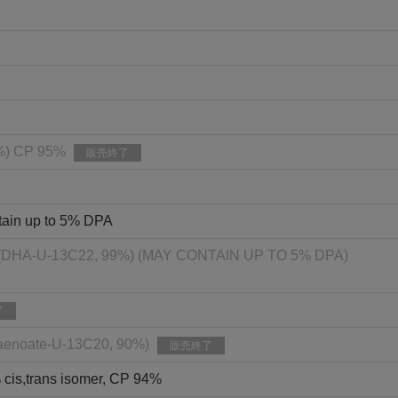
8%) CP 95%
販売終了
tain up to 5% DPA
HA-U-13C22, 99%) (MAY CONTAIN UP TO 5% DPA)
了
ntaenoate-U-13C20, 90%)
販売終了
% cis,trans isomer, CP 94%