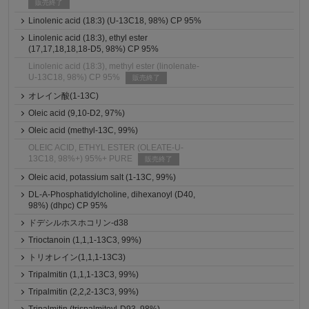
販売終了
Linolenic acid (18:3) (U-13C18, 98%) CP 95%
Linolenic acid (18:3), ethyl ester
(17,17,18,18,18-D5, 98%) CP 95%
Linolenic acid (18:3), methyl ester (linolenate-
U-13C18, 98%) CP 95%
販売終了
オレイン酸(1-13C)
Oleic acid (9,10-D2, 97%)
Oleic acid (methyl-13C, 99%)
OLEIC ACID, ETHYL ESTER (OLEATE-U-
13C18, 98%+) 95%+ PURE
販売終了
Oleic acid, potassium salt (1-13C, 99%)
DL-A-Phosphatidylcholine, dihexanoyl (D40,
98%) (dhpc) CP 95%
ドデシルホスホコリン-d38
Trioctanoin (1,1,1-13C3, 99%)
トリオレイン(1,1,1-13C3)
Tripalmitin (1,1,1-13C3, 99%)
Tripalmitin (2,2,2-13C3, 99%)