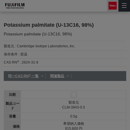
Potassium palmitate (U-13C16, 98%)
Potassium palmitate (U-13C16, 98%)
製造元 :
Cambridge Isotope Laboratories, Inc.
保存条件 :
室温
®
CAS RN
:
2624-31-9
®
同一CAS RN
一覧
関連製品
比較
製造元
製品コー
CLM-3943-0.5
ド
容量
0.5g
希望納入価格
価格
915,800 円