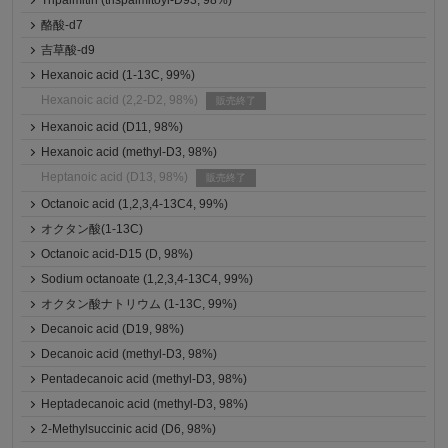
Tripalmitin (trispalmitoyl-D93, 98%)
酪酸-d7
吉草酸-d9
Hexanoic acid (1-13C, 99%)
Hexanoic acid (2,2-D2, 98%)
販売終了
Hexanoic acid (D11, 98%)
Hexanoic acid (methyl-D3, 98%)
Heptanoic acid (D13, 98%)
販売終了
Octanoic acid (1,2,3,4-13C4, 99%)
オクタン酸(1-13C)
Octanoic acid-D15 (D, 98%)
Sodium octanoate (1,2,3,4-13C4, 99%)
オクタン酸ナトリウム (1-13C, 99%)
Decanoic acid (D19, 98%)
Decanoic acid (methyl-D3, 98%)
Pentadecanoic acid (methyl-D3, 98%)
Heptadecanoic acid (methyl-D3, 98%)
2-Methylsuccinic acid (D6, 98%)