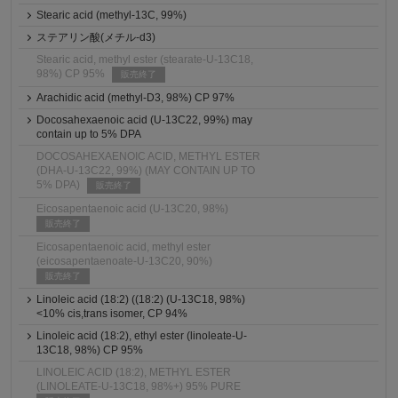
Stearic acid (methyl-13C, 99%)
ステアリン酸(メチル-d3)
Stearic acid, methyl ester (stearate-U-13C18,
98%) CP 95%
販売終了
Arachidic acid (methyl-D3, 98%) CP 97%
Docosahexaenoic acid (U-13C22, 99%) may
contain up to 5% DPA
DOCOSAHEXAENOIC ACID, METHYL ESTER
(DHA-U-13C22, 99%) (MAY CONTAIN UP TO
5% DPA)
販売終了
Eicosapentaenoic acid (U-13C20, 98%)
販売終了
Eicosapentaenoic acid, methyl ester
(eicosapentaenoate-U-13C20, 90%)
販売終了
Linoleic acid (18:2) ((18:2) (U-13C18, 98%)
<10% cis,trans isomer, CP 94%
Linoleic acid (18:2), ethyl ester (linoleate-U-
13C18, 98%) CP 95%
LINOLEIC ACID (18:2), METHYL ESTER
(LINOLEATE-U-13C18, 98%+) 95% PURE