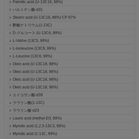
Palmitic acid (U-13C16, 98%)
パルミチン酸-d31
Stearic acid (U-13C18, 98%) CP 97%
酢酸ナトリウム(1-13C)
D-グルコース (U-13C6, 99%)
L-Valine (13C5, 99%)
L-Isoleucine (13C6, 99%)
L-Leucine (13C6, 99%)
Oleic acid (U-13C18, 98%)
Oleic acid (U-13C18, 98%)
Oleic acid (U-13C18, 98%)
Oleic acid (U-13C18, 98%)
エイコサン酸-d39
ラウリン酸(1-13C)
ラウリン酸-d23
Lauric acid (methyl-D3, 99%)
Myristic acid (1,2,3-13C3, 99%)
Myristic acid (1-13C, 99%)