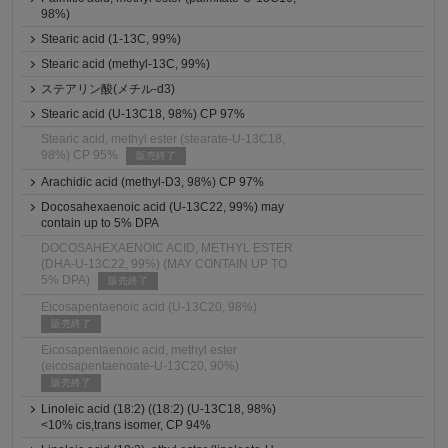
98%)
Stearic acid (1-13C, 99%)
Stearic acid (methyl-13C, 99%)
ステアリン酸(メチル-d3)
Stearic acid (U-13C18, 98%) CP 97%
Stearic acid, methyl ester (stearate-U-13C18,
98%) CP 95%
販売終了
Arachidic acid (methyl-D3, 98%) CP 97%
Docosahexaenoic acid (U-13C22, 99%) may
contain up to 5% DPA
DOCOSAHEXAENOIC ACID, METHYL ESTER
(DHA-U-13C22, 99%) (MAY CONTAIN UP TO
5% DPA)
販売終了
Eicosapentaenoic acid (U-13C20, 98%)
販売終了
Eicosapentaenoic acid, methyl ester
(eicosapentaenoate-U-13C20, 90%)
販売終了
Linoleic acid (18:2) ((18:2) (U-13C18, 98%)
<10% cis,trans isomer, CP 94%