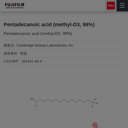
Pentadecanoic acid (methyl-D3, 98%)
Pentadecanoic acid (methyl-D3, 98%)
製造元 :
Cambridge Isotope Laboratories, Inc.
保存条件 :
室温
®
CAS RN
:
352431-40-4