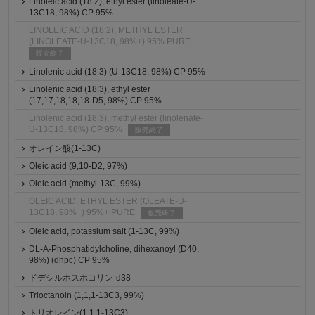
Linoleic acid (18:2), ethyl ester (linoleate-U-
13C18, 98%) CP 95%
LINOLEIC ACID (18:2), METHYL ESTER
(LINOLEATE-U-13C18, 98%+) 95% PURE
販売終了
Linolenic acid (18:3) (U-13C18, 98%) CP 95%
Linolenic acid (18:3), ethyl ester
(17,17,18,18,18-D5, 98%) CP 95%
Linolenic acid (18:3), methyl ester (linolenate-
U-13C18, 98%) CP 95%
販売終了
オレイン酸(1-13C)
Oleic acid (9,10-D2, 97%)
Oleic acid (methyl-13C, 99%)
OLEIC ACID, ETHYL ESTER (OLEATE-U-
13C18, 98%+) 95%+ PURE
販売終了
Oleic acid, potassium salt (1-13C, 99%)
DL-A-Phosphatidylcholine, dihexanoyl (D40,
98%) (dhpc) CP 95%
ドデシルホスホコリン-d38
Trioctanoin (1,1,1-13C3, 99%)
トリオレイン(1,1,1-13C3)