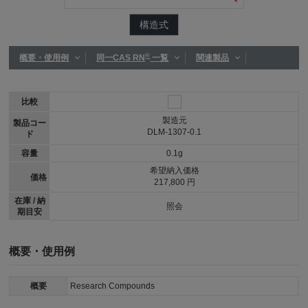
構造式
®
概要・使用例
同一CAS RN
一覧
関連製品
比較
製造元
製品コー
DLM-1307-0.1
ド
容量
0.1g
希望納入価格
価格
217,800 円
在庫 / 納
照会
期目安
概要・使用例
概要
Research Compounds