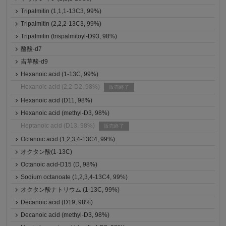
Tripalmitin (1,1,1-13C3, 99%)
Tripalmitin (2,2,2-13C3, 99%)
Tripalmitin (trispalmitoyl-D93, 98%)
酪酸-d7
吉草酸-d9
Hexanoic acid (1-13C, 99%)
Hexanoic acid (2,2-D2, 98%)
販売終了
Hexanoic acid (D11, 98%)
Hexanoic acid (methyl-D3, 98%)
Heptanoic acid (D13, 98%)
販売終了
Octanoic acid (1,2,3,4-13C4, 99%)
オクタン酸(1-13C)
Octanoic acid-D15 (D, 98%)
Sodium octanoate (1,2,3,4-13C4, 99%)
オクタン酸ナトリウム (1-13C, 99%)
Decanoic acid (D19, 98%)
Decanoic acid (methyl-D3, 98%)