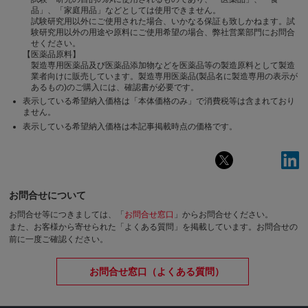
品」、「家庭用品」などとしては使用できません。
試験研究用以外にご使用された場合、いかなる保証も致しかねます。試
験研究用以外の用途や原料にご使用希望の場合、弊社営業部門にお問合
せください。
【医薬品原料】
製造専用医薬品及び医薬品添加物などを医薬品等の製造原料として製造
業者向けに販売しています。製造専用医薬品(製品名に製造専用の表示が
あるもの)のご購入には、確認書が必要です。
表示している希望納入価格は「本体価格のみ」で消費税等は含まれており
ません。
表示している希望納入価格は本記事掲載時点の価格です。
お問合せについて
お問合せ等につきましては、「
お問合せ窓口
」からお問合せください。
また、お客様から寄せられた「よくある質問」を掲載しています。お問合せの
前に一度ご確認ください。
お問合せ窓口（よくある質問）