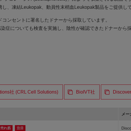
凍結Leukopak、動員性末梢血Leukopak製品をご提供し
ムドコンセントに署名したドナーから採取しています。
媒介感染症についても検査を実施し、陰性が確認できたドナーから採取
ions社 (CRL Cell Solutions)
BioIVT社
Discover
メー
Disco
売れ筋
注目