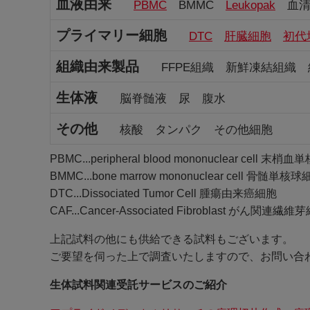
血液由来
PBMC
BMMC
Leukopak
血清
プライマリー細胞
DTC
肝臓細胞
初代
組織由来製品
FFPE組織 新鮮凍結組織
生体液
脳脊髄液 尿 腹水
その他
核酸 タンパク その他細胞
PBMC...peripheral blood mononuclear cell 末
BMMC...bone marrow mononuclear cell 骨髄単核
DTC...Dissociated Tumor Cell 腫瘍由来癌細胞
CAF...Cancer-Associated Fibroblast がん関連繊維
上記試料の他にも供給できる試料もございます。
ご要望を伺った上で調査いたしますので、お問い合
生体試料関連受託サービスのご紹介