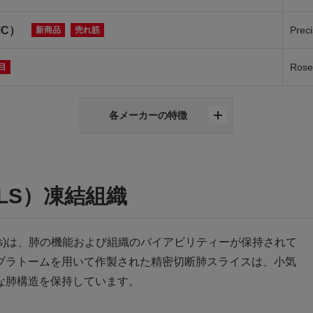
MC）
Preci
新商品
売れ筋
Rose
目
各メーカーの特徴
LS）凍結組織
ng Slices)は、肺の機能および組織のバイアビリティーが保持されて
ブラトームを用いて作製された精密切断肺スライスは、小気
な肺構造を保持しています。