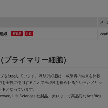
メー
結組織
AnaB
新商品
注目
es （プライマリー細胞）
インアップを強化しています。凍結肝細胞は、成績書の結果を⽐較
胞を実験に使⽤することで再現性を得られるといったメリッ
ードとなっています。
 Life Sciences 社製品、⼤ロットで⾼品質なAnaBios