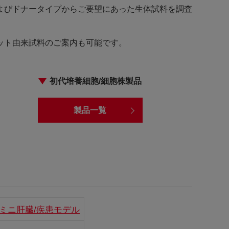
よびドナータイプからご要望にあった生体試料を調査
ット由来試料のご案内も可能です。
初代培養細胞/細胞株製品
製品一覧
Dミニ肝臓/疾患モデル