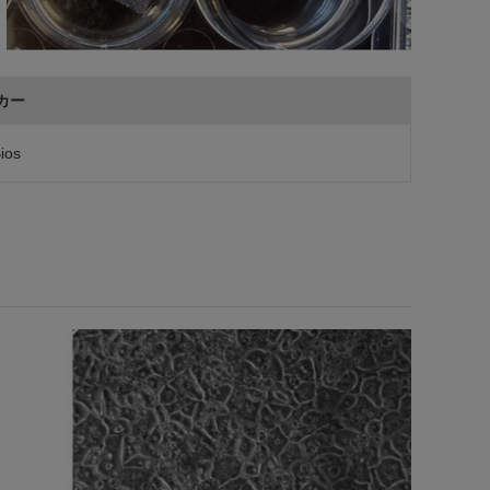
カー
ios