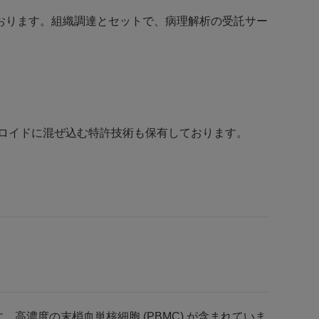
おります。組織調達とセットで、病理解析の受託サー
ロイドに混ぜ込む特許技術も保有しております。
です。高濃度の末梢血単核細胞 (PBMC) が含まれていま