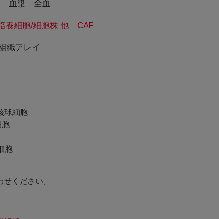
 血漿 全血
培養細胞/細胞株 他
CAF
 組織アレイ
梢血単核球細胞
球細胞
芽細胞
わせください。