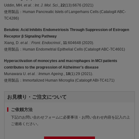
Uddin, MH.
et al. : Int. J. Mol. Sci
.,
22
(13):6676 (2021)
使用製品：Human Pancreatic Islets of Langerhans Cells (Catalog# ABC-
TC4286)
Betulinic Acid Inhibits Endometriosis Through Suppression of Estrogen
Receptor β Signaling Pathway
Xiang, D.
et al. : Front. Endocrinol
.,
11
:604648 (2020).
使用製品：Human Endometrial Epithelial Cells (Catalog# ABC-TC4601)
Hyperactivation of monocytes and macrophages in MCI patients
contributes to the progression of Alzheimer's disease
Munawara U.
et al. : Immun Ageing
.,
18
(1):29 (2021).
使用製品：Immortalized Human Microglia (Catalog# ABI-TC4171)
お見積り・ご注文について
ご依頼方法
下記のお問い合わせフォームに必要事項・お問い合わせ内容を記入の上
ご連絡ください。