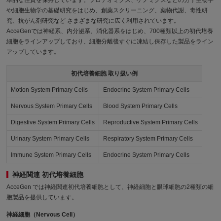
本的な性質を保持しています。プロテオミクス、ゲノミクスなどの分子生物学
や細胞生物学の基礎研究をはじめ、創薬スクリーニング、薬物代謝、毒性研
究、抗がん剤研究など さまざまな研究に広く利用されています。
AcceGenでは神経系、内分泌系、消化器系をはじめ、700種類以上の初代培養
細胞をラインアップしており、細胞分離後すぐに凍結し保存した製品をライン
アップしています。
初代培養細胞 取り扱い例
Motion System Primary Cells
Endocrine System Primary Cells
Nervous System Primary Cells
Blood System Primary Cells
Digestive System Primary Cells
Reproductive System Primary Cells
Urinary System Primary Cells
Respiratory System Primary Cells
Immune System Primary Cells
Endocrine System Primary Cells
神経関連 初代培養細胞
AcceGen では神経関連初代培養細胞として、神経細胞と眼球細胞の2種類の細
胞製品を提供しています。
神経細胞（Nervous Cell）