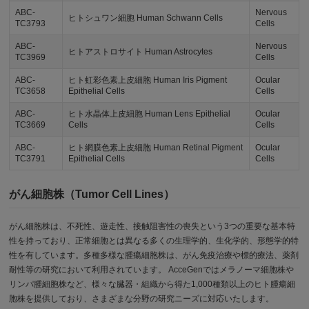
ABC-
Nervous
ヒトシュワン細胞 Human Schwann Cells
TC3793
Cells
ABC-
Nervous
ヒトアストロサイト Human Astrocytes
TC3969
Cells
ABC-
ヒト虹彩色素上皮細胞 Human Iris Pigment
Ocular
TC3658
Epithelial Cells
Cells
ABC-
ヒト水晶体上皮細胞 Human Lens Epithelial
Ocular
TC3669
Cells
Cells
ABC-
ヒト網膜色素上皮細胞 Human Retinal Pigment
Ocular
TC3791
Epithelial Cells
Cells
がん細胞株（Tumor Cell Lines）
がん細胞株は、不死性、遊走性、接触阻害性の喪失という3つの重要な基本特
性を持っており、正常細胞とは異なる多くの生理学的、生化学的、形態学的特
性を有しています。多種多様な腫瘍細胞株は、がん免疫治療や標的療法、薬剤
耐性等の研究において利用されています。 AcceGenではメラノーマ細胞株や
リンパ腫細胞株など、様々な臓器・組織から得た1,000種類以上のヒト腫瘍細
胞株を提供しており、さまざまな分野の研究ニーズに対応いたします。