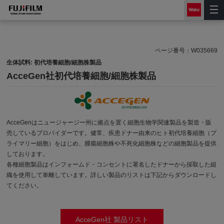
ページ番号：
W035669
生体試料: 初代培養細胞/細胞株製品
AcceGen社初代培養細胞/細胞株製品
AcceGenはニュージャージー州に拠点を置く細胞生物学関連製品を製造・販
売しているプロバイダーです。健常、疾患ドナー由来のヒト初代培養細胞（プ
ライマリー細胞）をはじめ、腫瘍細胞株や不死化細胞株などの細胞製品を提供
しております。
各種細胞製品はインフォームド・コンセントに署名したドナーから採取した組
織を使用して単離しています。詳しい製品のリストは下記からダウンロードし
てください。
AcceGen社 製品リスト