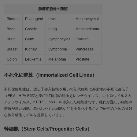
腫瘍細胞株の種類
Bladder
Esopageal
Liver
Mesenchymal
Bone
Gastric
Lung
Mesothelioma
Brain
Germ
Lymphocytes
Ovarian
Breast
Kidney
Lymphoma
Pancrease
Colon
Leukemia
Melanoma
Prostate
不死化細胞株（Immortalized Cell Lines）
不死化細胞株は、遺伝子導入技術を用いて初代細胞に外来性の不死化遺伝子
（EBV、HPV E6/7とSV40 T抗原の組換えレンチウイルス、レトロウイルス＆
アデノウイルス、hTERT、p53）を導入した細胞株です。継代が難しい細胞や
増殖が遅い細胞、老化しやすい細胞などを不死化することで研究のための良好
な体外細胞モデルを提供しています。
幹細胞（Stem Cells/Progenitor Cells）