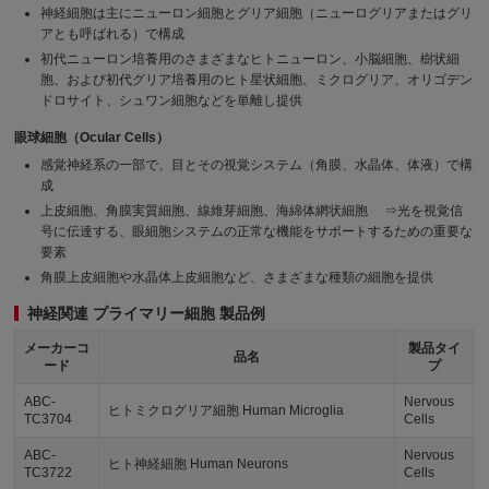
神経細胞は主にニューロン細胞とグリア細胞（ニューログリアまたはグリ
アとも呼ばれる）で構成
初代ニューロン培養用のさまざまなヒトニューロン、小脳細胞、樹状細
胞、および初代グリア培養用のヒト星状細胞、ミクログリア、オリゴデン
ドロサイト、シュワン細胞などを単離し提供
眼球細胞（Ocular Cells）
感覚神経系の一部で、目とその視覚システム（角膜、水晶体、体液）で構
成
上皮細胞、角膜実質細胞、線維芽細胞、海綿体網状細胞 ⇒光を視覚信
号に伝達する、眼細胞システムの正常な機能をサポートするための重要な
要素
角膜上皮細胞や水晶体上皮細胞など、さまざまな種類の細胞を提供
神経関連 プライマリー細胞 製品例
メーカーコ
製品タイ
品名
ード
プ
ABC-
Nervous
ヒトミクログリア細胞 Human Microglia
TC3704
Cells
ABC-
Nervous
ヒト神経細胞 Human Neurons
TC3722
Cells