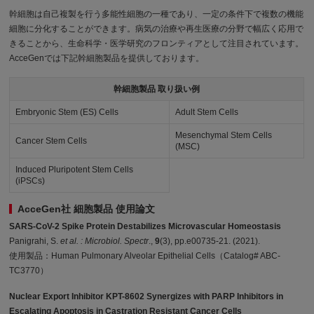
幹細胞は自己複製を行う多能性細胞の一種であり、一定の条件下で複数の機能
細胞に分化することができます。病気の治療や再生医療の分野で幅広く応用で
きることから、生命科学・医学研究のフロンティアとして注目されています。
AcceGenでは下記幹細胞製品を提供しております。
幹細胞製品 取り扱い例
Embryonic Stem (ES) Cells
Adult Stem Cells
Mesenchymal Stem Cells
Cancer Stem Cells
(MSC)
Induced Pluripotent Stem Cells
(iPSCs)
AcceGen社 細胞製品 使用論文
SARS-CoV-2 Spike Protein Destabilizes Microvascular Homeostasis
Panigrahi, S.
et al. : Microbiol. Spectr
.,
9
(3), pp.e00735-21. (2021).
使用製品：Human Pulmonary Alveolar Epithelial Cells（Catalog# ABC-
TC3770）
Nuclear Export Inhibitor KPT-8602 Synergizes with PARP Inhibitors in
Escalating Apoptosis in Castration Resistant Cancer Cells