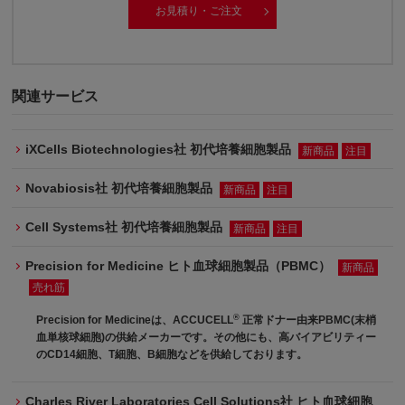
お見積り・ご注文
関連サービス
iXCells Biotechnologies社 初代培養細胞製品
新商品
注目
Novabiosis社 初代培養細胞製品
新商品
注目
Cell Systems社 初代培養細胞製品
新商品
注目
Precision for Medicine ヒト血球細胞製品（PBMC）
新商品
売れ筋
®
Precision for Medicineは、ACCUCELL
正常ドナー由来PBMC(末梢
血単核球細胞)の供給メーカーです。その他にも、高バイアビリティー
のCD14細胞、T細胞、B細胞などを供給しております。
Charles River Laboratories Cell Solutions社 ヒト血球細胞