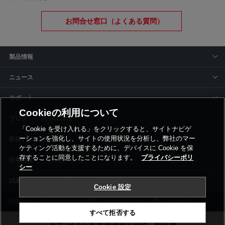
お問合せ窓口（よくある質問）
製品情報
ニュース
サポート
Cookieの利用について
siyaku-blog
「Cookie を受け入れる」をクリックすると、サイトナビゲ
ーションを強化し、サイトの使用状況を分析し、弊社のマー
取扱いメーカー
ケティング活動を支援するために、デバイスに Cookie を保
存することに同意したことになります。
プライバシーポリ
事業所一覧
シー
Cookie 設定
利用規約
プライバシーポリシー
コーポレートサイト
Cookie設定
すべて拒否する