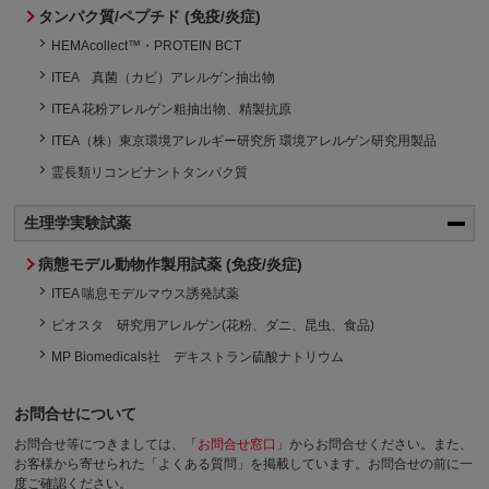
タンパク質/ペプチド (免疫/炎症)
HEMAcollect™・PROTEIN BCT
ITEA 真菌（カビ）アレルゲン抽出物
ITEA 花粉アレルゲン粗抽出物、精製抗原
ITEA（株）東京環境アレルギー研究所 環境アレルゲン研究用製品
霊長類リコンビナントタンパク質
生理学実験試薬
病態モデル動物作製用試薬 (免疫/炎症)
ITEA 喘息モデルマウス誘発試薬
ビオスタ 研究用アレルゲン(花粉、ダニ、昆虫、食品)
MP Biomedicals社 デキストラン硫酸ナトリウム
お問合せについて
お問合せ等につきましては、「
お問合せ窓口
」からお問合せください。
また、
お客様から寄せられた「よくある質問」を掲載しています。お問合せの前に一
度ご確認ください。