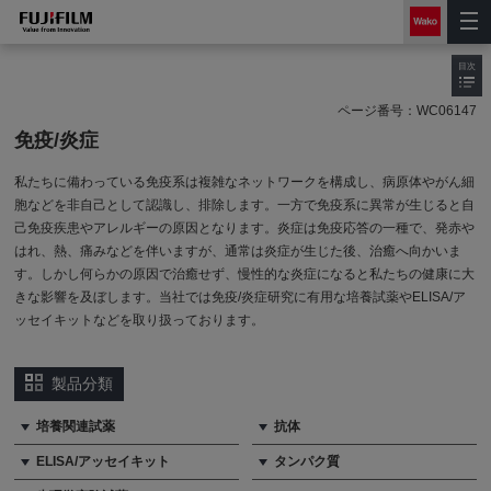
目次
ページ番号：
WC06147
免疫/炎症
私たちに備わっている免疫系は複雑なネットワークを構成し、病原体やがん細
胞などを非自己として認識し、排除します。一方で免疫系に異常が生じると自
己免疫疾患やアレルギーの原因となります。炎症は免疫応答の一種で、発赤や
はれ、熱、痛みなどを伴いますが、通常は炎症が生じた後、治癒へ向かいま
す。しかし何らかの原因で治癒せず、慢性的な炎症になると私たちの健康に大
きな影響を及ぼします。当社では免疫/炎症研究に有用な培養試薬やELISA/ア
ッセイキットなどを取り扱っております。
製品分類
培養関連試薬
抗体
ELISA/アッセイキット
タンパク質