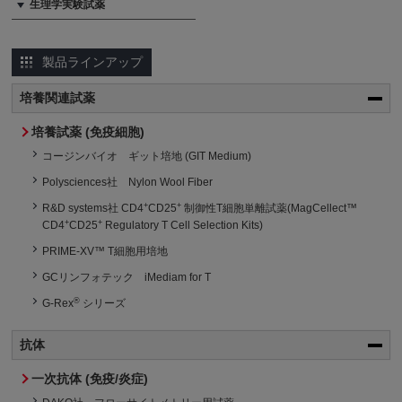
生理学実験試薬
製品ラインアップ
培養関連試薬
培養試薬 (免疫細胞)
コージンバイオ ギット培地 (GIT Medium)
Polysciences社 Nylon Wool Fiber
+
+
R&D systems社 CD4
CD25
制御性T細胞単離試薬(MagCellect™
+
+
CD4
CD25
Regulatory T Cell Selection Kits)
PRIME-XV™ T細胞用培地
GCリンフォテック iMediam for T
®
G-Rex
シリーズ
抗体
一次抗体 (免疫/炎症)