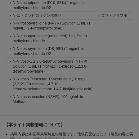
N-Nitrosopiperidine (D10, 98%) 1 mg/mL in
methylene chloride-D2
N-ニトロソピロリジン標準品
クロマトグラフ用
N-Nitrosopyrrolidine (NPYR) Solution (1 mL (1
mg/mL) (1-Nitrosopyrrolidine))
N-Nitrosopyrrolidine (unlabeled) 1 mg/mL in
methylene chloride
N-Nitrosopyrrolidine (D8, 98%) 1 mg/mL in
methylene chloride-D2
N-Nitroso-1,2,3,6-tetrahydropyridine (NTHP)
Solution (1 mL (1 mg/mL)) (1-nitroso-1,2,3,6-
tetrahydropyridine)
N-Nitroso Tetraxetan Triacetic Acid (10 mg)
(2,2',2''-(10-nitroso-1,4,7,10-
tetraazacyclododecane-1,4,7-triyl)triacetic acid)
N-Nitrososarcosine (NSAR), 100 ug/mL in
Methanol
【本サイト掲載情報について】
掲載内容は本記事掲載時点の情報です。仕様変更などにより製品内容と実