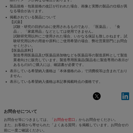
際のイメージが異なる場合があります。
製品規格・包装規格の改訂が行われた場合、画像と実際の製品の仕様が異
なる場合があります。
掲載されている製品について
【試薬】
試験・研究の目的のみに使用されるものであり、「医薬品」、「食
品」、「家庭用品」などとしては使用できません。
試験研究用以外にご使用された場合、いかなる保証も致しかねます。試
験研究用以外の用途や原料にご使用希望の場合、弊社営業部門にお問合
せください。
【医薬品原料】
製造専用医薬品及び医薬品添加物などを医薬品等の製造原料として製造
業者向けに販売しています。製造専用医薬品(製品名に製造専用の表示が
あるもの)のご購入には、確認書が必要です。
表示している希望納入価格は「本体価格のみ」で消費税等は含まれており
ません。
表示している希望納入価格は本記事掲載時点の価格です。
お問合せについて
お問合せ等につきましては、「
お問合せ窓口
」からお問合せください。
また、お客様から寄せられた「よくある質問」を掲載しています。お問合せの
前に一度ご確認ください。