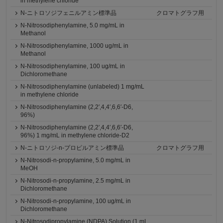
in methylene chloride
N-ニトロソジフェニルアミン標準品
クロマトグラフ用
N-Nitrosodiphenylamine, 5.0 mg/mL in
Methanol
N-Nitrosodiphenylamine, 1000 ug/mL in
Methanol
N-Nitrosodiphenylamine, 100 ug/mL in
Dichloromethane
N-Nitrosodiphenylamine (unlabeled) 1 mg/mL
in methylene chloride
N-Nitrosodiphenylamine (2,2′,4,4′,6,6′-D6,
96%)
N-Nitrosodiphenylamine (2,2′,4,4′,6,6′-D6,
96%) 1 mg/mL in methylene chloride-D2
N-ニトロソジ-n-プロピルアミン標準品
クロマトグラフ用
N-Nitrosodi-n-propylamine, 5.0 mg/mL in
MeOH
N-Nitrosodi-n-propylamine, 2.5 mg/mL in
Dichloromethane
N-Nitrosodi-n-propylamine, 100 ug/mL in
Dichloromethane
N-Nitrosodipropylamine (NDPA) Solution (1 mL