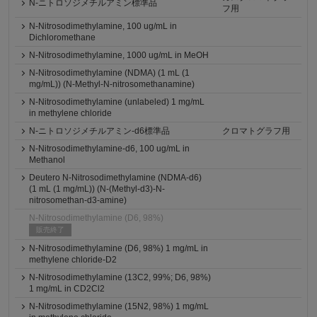
N-ニトロソジメチルアミン標準品
フ用
N-Nitrosodimethylamine, 100 ug/mL in
Dichloromethane
N-Nitrosodimethylamine, 1000 ug/mL in MeOH
N-Nitrosodimethylamine (NDMA) (1 mL (1
mg/mL)) (N-Methyl-N-nitrosomethanamine)
N-Nitrosodimethylamine (unlabeled) 1 mg/mL
in methylene chloride
N-ニトロソジメチルアミン-d6標準品
クロマトグラフ用
N-Nitrosodimethylamine-d6, 100 ug/mL in
Methanol
Deutero N-Nitrosodimethylamine (NDMA-d6)
(1 mL (1 mg/mL)) (N-(Methyl-d3)-N-
nitrosomethan-d3-amine)
N-Nitrosodimethylamine (D6, 98%)
販売終了
N-Nitrosodimethylamine (D6, 98%) 1 mg/mL in
methylene chloride-D2
N-Nitrosodimethylamine (13C2, 99%; D6, 98%)
1 mg/mL in CD2Cl2
N-Nitrosodimethylamine (15N2, 98%) 1 mg/mL