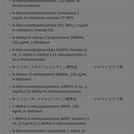
N-Nitrosomethylethylamine, 100 ug/mL in
Dichloromethane
N-Nitrosomethylethylamine (unlabeled) 1
mg/mL in methylene chloride CP 95%
N-Nitrosomethylethylamine (D3, 98%) 1 mg/mL
in methylene chloride-D2
N-Methyl-N-nitroso-2-propanamine (NMIPA),
100 μg/mL in Methanol
N-Nitrosomethylphenidate (NMPH) Solution (1
mL (1 mg/mL)) (Methyl 2-(1-nitrosopiperidin-2-
yl)-2-phenylacetate)
N-ニトロソメチルフェニルアミン標準品
クロマトグラフ用
N-Nitroso-N-methylaniline (NMPA), 100 ug/mL
in Methanol
N-Nitrosomethylphenylamine (NMPA) (1 mL (1
mg/mL)) (N-Methyl-N-nitrosophenylamine)
N-ニトロソ-N '-メチルピペラジン標準品
クロマトグラフ用
1-Methyl-4-nitrosopiperazine (MNP), 100
ug/mL in Methanol
1-Methyl-4-nitrosopiperazine (MNP) Solution (1
mL (1 mg/mL)) (1-Methyl-4-nitrosopiperazine)
N-Nitrosomorpholine (unlabeled) 1 mg/mL in