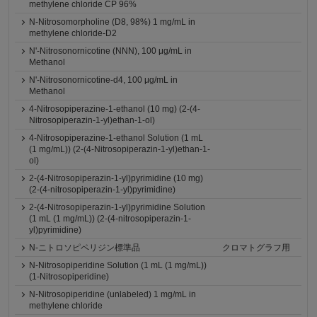
methylene chloride CP 96%
N-Nitrosomorpholine (D8, 98%) 1 mg/mL in
methylene chloride-D2
N'-Nitrosonornicotine (NNN), 100 μg/mL in
Methanol
N'-Nitrosonornicotine-d4, 100 μg/mL in
Methanol
4-Nitrosopiperazine-1-ethanol (10 mg) (2-(4-
Nitrosopiperazin-1-yl)ethan-1-ol)
4-Nitrosopiperazine-1-ethanol Solution (1 mL
(1 mg/mL)) (2-(4-Nitrosopiperazin-1-yl)ethan-1-
ol)
2-(4-Nitrosopiperazin-1-yl)pyrimidine (10 mg)
(2-(4-nitrosopiperazin-1-yl)pyrimidine)
2-(4-Nitrosopiperazin-1-yl)pyrimidine Solution
(1 mL (1 mg/mL)) (2-(4-nitrosopiperazin-1-
yl)pyrimidine)
N-ニトロソピペリジン標準品
クロマトグラフ用
N-Nitrosopiperidine Solution (1 mL (1 mg/mL))
(1-Nitrosopiperidine)
N-Nitrosopiperidine (unlabeled) 1 mg/mL in
methylene chloride