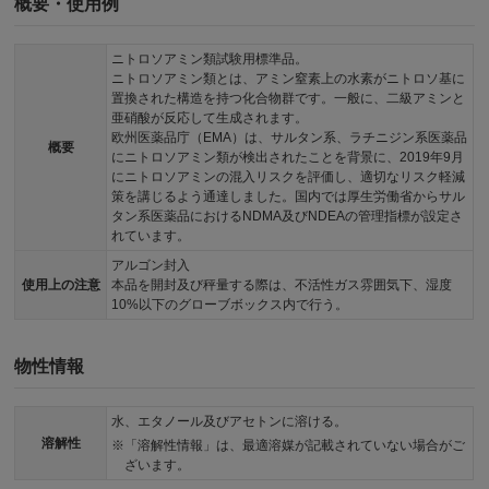
概要・使用例
ニトロソアミン類試験用標準品。
ニトロソアミン類とは、アミン窒素上の水素がニトロソ基に
置換された構造を持つ化合物群です。一般に、二級アミンと
亜硝酸が反応して生成されます。
欧州医薬品庁（EMA）は、サルタン系、ラチニジン系医薬品
概要
にニトロソアミン類が検出されたことを背景に、2019年9月
にニトロソアミンの混入リスクを評価し、適切なリスク軽減
策を講じるよう通達しました。国内では厚生労働省からサル
タン系医薬品におけるNDMA及びNDEAの管理指標が設定さ
れています。
アルゴン封入
使用上の注意
本品を開封及び秤量する際は、不活性ガス雰囲気下、湿度
10%以下のグローブボックス内で行う。
物性情報
水、エタノール及びアセトンに溶ける。
溶解性
「溶解性情報」は、最適溶媒が記載されていない場合がご
ざいます。