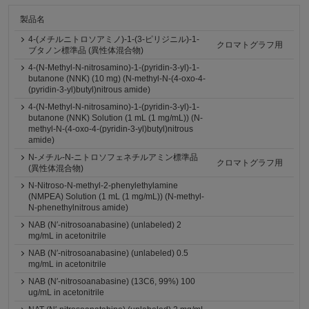
製品名
4-(メチルニトロソアミノ)-1-(3-ピリジニル)-1-
クロマトグラフ用
ブタノン標準品 (異性体混合物)
4-(N-Methyl-N-nitrosamino)-1-(pyridin-3-yl)-1-
butanone (NNK) (10 mg) (N-methyl-N-(4-oxo-4-
(pyridin-3-yl)butyl)nitrous amide)
4-(N-Methyl-N-nitrosamino)-1-(pyridin-3-yl)-1-
butanone (NNK) Solution (1 mL (1 mg/mL)) (N-
methyl-N-(4-oxo-4-(pyridin-3-yl)butyl)nitrous
amide)
N-メチル-N-ニトロソフェネチルアミン標準品
クロマトグラフ用
(異性体混合物)
N-Nitroso-N-methyl-2-phenylethylamine
(NMPEA) Solution (1 mL (1 mg/mL)) (N-methyl-
N-phenethylnitrous amide)
NAB (N′-nitrosoanabasine) (unlabeled) 2
mg/mL in acetonitrile
NAB (N′-nitrosoanabasine) (unlabeled) 0.5
mg/mL in acetonitrile
NAB (N′-nitrosoanabasine) (13C6, 99%) 100
ug/mL in acetonitrile