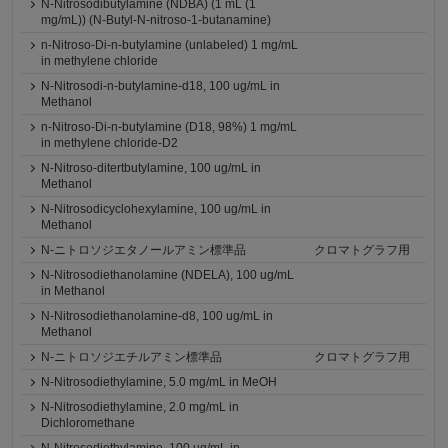
N-Nitrosodibutylamine (NDBA) (1 mL (1
mg/mL)) (N-Butyl-N-nitroso-1-butanamine)
n-Nitroso-Di-n-butylamine (unlabeled) 1 mg/mL
in methylene chloride
N-Nitrosodi-n-butylamine-d18, 100 ug/mL in
Methanol
n-Nitroso-Di-n-butylamine (D18, 98%) 1 mg/mL
in methylene chloride-D2
N-Nitroso-ditertbutylamine, 100 ug/mL in
Methanol
N-Nitrosodicyclohexylamine, 100 ug/mL in
Methanol
N-ニトロソジエタノールアミン標準品
クロマトグラフ用
N-Nitrosodiethanolamine (NDELA), 100 ug/mL
in Methanol
N-Nitrosodiethanolamine-d8, 100 ug/mL in
Methanol
N-ニトロソジエチルアミン標準品
クロマトグラフ用
N-Nitrosodiethylamine, 5.0 mg/mL in MeOH
N-Nitrosodiethylamine, 2.0 mg/mL in
Dichloromethane