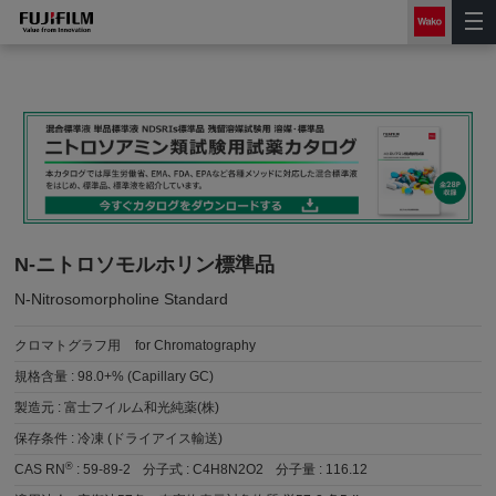
N-ニトロソモルホリン標準品
N-Nitrosomorpholine Standard
クロマトグラフ用
for Chromatography
規格含量 :
98.0+% (Capillary GC)
製造元 :
富士フイルム和光純薬(株)
保存条件 :
冷凍 (ドライアイス輸送)
®
CAS RN
:
59-89-2
分子式 :
C4H8N2O2
分子量 :
116.12