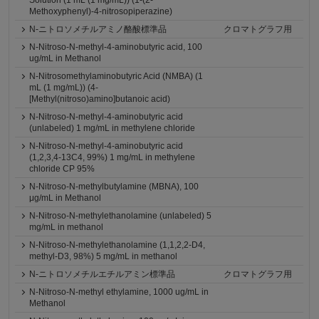
Solution (1 mL (1 mg/mL)) (1-(2-
Methoxyphenyl)-4-nitrosopiperazine)
N-ニトロソメチルアミノ酪酸標準品
クロマトグラフ用
N-Nitroso-N-methyl-4-aminobutyric acid, 100
ug/mL in Methanol
N-Nitrosomethylaminobutyric Acid (NMBA) (1
mL (1 mg/mL)) (4-
[Methyl(nitroso)amino]butanoic acid)
N-Nitroso-N-methyl-4-aminobutyric acid
(unlabeled) 1 mg/mL in methylene chloride
N-Nitroso-N-methyl-4-aminobutyric acid
(1,2,3,4-13C4, 99%) 1 mg/mL in methylene
chloride CP 95%
N-Nitroso-N-methylbutylamine (MBNA), 100
μg/mL in Methanol
N-Nitroso-N-methylethanolamine (unlabeled) 5
mg/mL in methanol
N-Nitroso-N-methylethanolamine (1,1,2,2-D4,
methyl-D3, 98%) 5 mg/mL in methanol
N-ニトロソメチルエチルアミン標準品
クロマトグラフ用
N-Nitroso-N-methyl ethylamine, 1000 ug/mL in
Methanol