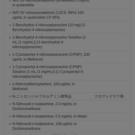
NAT (N′-nitrosoanatabine) (unlabeled) 2 mg/mL
in acetonitrile
NAT (N′-nitrosoanatabine) (13C6, 99%) 100
ug/mL in acetonitrile CP 95%
1-Benzhydryl-4-nitrosopiperazine (10 mg) (1-
Benzhydryl-4-nitrosopiperazine)
1-Benzhydryl-4-nitrosopiperazine Solution (1
mL (1 mg/mL)) (1-benzhydryl-4-
nitrosopiperazine)
1-Cyclopentyl-4-nitrosopiperazine (CPNP), 100
ug/mL in Methanol
1-Cyclopentyl-4-nitrosopiperazine (CPNP)
Solution (1 mL (1 mg/mL)) (1-Cyclopentyl-4-
nitrosopiperazine)
n-Nitrosodibenzylamine, 100 μg/mL in
Methanol
N-ニトロソジ-n-ブチルアミン標準品
クロマトグラフ用
N-Nitrosodi-n-butylamine, 2.0 mg/mL in
Dichloromethane
N-Nitrosodi-n-butylamine, 0.5 mg/mL in Water
N-Nitrosodi-n-butylamine, 100 ug/mL in
Dichloromethane