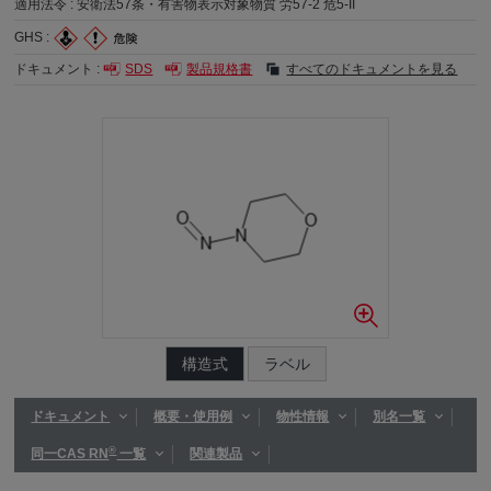
適用法令 :
安衛法57条・有害物表示対象物質 労57-2 危5-II
GHS :
ドキュメント :
SDS
製品規格書
すべてのドキュメントを見る
構造式
ラベル
ドキュメント
概要・使用例
物性情報
別名一覧
®
同一CAS RN
一覧
関連製品