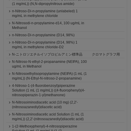
(1 mg/mL)) (N,N-dipropylnitrous amide)
n-Nitroso-Di-n-propylamine (unlabeled) 1
mg/mL in methylene chloride
N-Nitrosodi-n-propylamine-d14, 100 ug/mL in
Methanol
n-Nitroso-Di-n-propylamine (D14, 98%)
n-Nitroso-Di-n-propylamine (D14, 98%) 1
mg/mL in methylene chloride-D2
N-ニトロソエチルイソプロピルアミン標準品
クロマトグラフ用
N-Nitroso-N-ethyl-2-propanamine (NEIPA), 100
ug/mL in Methanol
N-Nitrosoethylisopropylamine (NEIPA) (1 mL (1
mg/mL)) (N-Ethyl-N-nitroso-2-propanamine)
4-Nitroso-1-(4-fluorobenzoyl)piperazine
Solution (1 mL (1 mg/mL)) ((4-fluorophenyl)(4-
nitrosopiperazin-1-yl)methanone)
N-Nitrosoiminodiacetic acid (10 mg) (2,2'-
(nitrosoazanediyl)diacetic acid)
N-Nitrosoiminodiacetic acid Solution (1 mL (1
mg/mL)) (2,2'-(nitrosoazanediyl)diacetic acid)
1-(2-Methoxyphenyl)-4-nitrosopiperazine