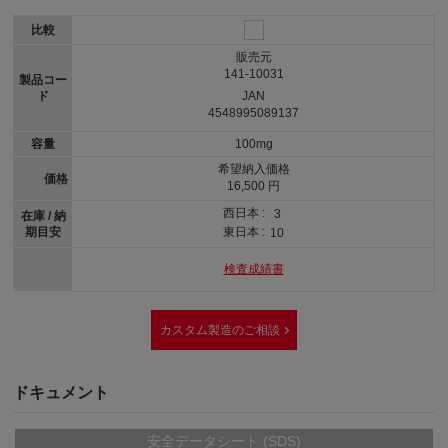
比較
販売元
141-10031
製品コー
ド
JAN
4548995089137
容量
100mg
希望納入価格
価格
16,500 円
西日本 :
3
在庫 / 納
期目安
東日本 :
10
検査成績書
カスタム製造のご相談
ドキュメント
安全データシート (SDS)