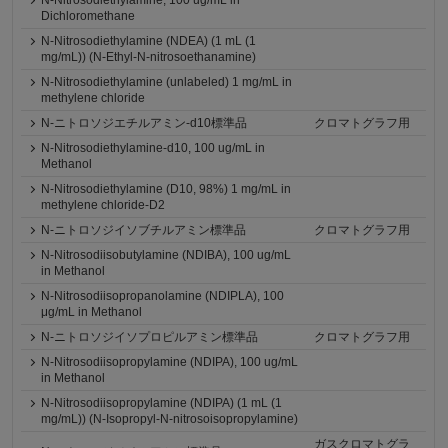
N-Nitrosodiethylamine, 100 ug/mL in
Dichloromethane
N-Nitrosodiethylamine (NDEA) (1 mL (1
mg/mL)) (N-Ethyl-N-nitrosoethanamine)
N-Nitrosodiethylamine (unlabeled) 1 mg/mL in
methylene chloride
N-ニトロソジエチルアミン-d10標準品
クロマトグラフ用
N-Nitrosodiethylamine-d10, 100 ug/mL in
Methanol
N-Nitrosodiethylamine (D10, 98%) 1 mg/mL in
methylene chloride-D2
N-ニトロソジイソブチルアミン標準品
クロマトグラフ用
N-Nitrosodiisobutylamine (NDIBA), 100 ug/mL
in Methanol
N-Nitrosodiisopropanolamine (NDIPLA), 100
μg/mL in Methanol
N-ニトロソジイソプロピルアミン標準品
クロマトグラフ用
N-Nitrosodiisopropylamine (NDIPA), 100 ug/mL
in Methanol
N-Nitrosodiisopropylamine (NDIPA) (1 mL (1
mg/mL)) (N-Isopropyl-N-nitrosoisopropylamine)
ガスクロマトグラ