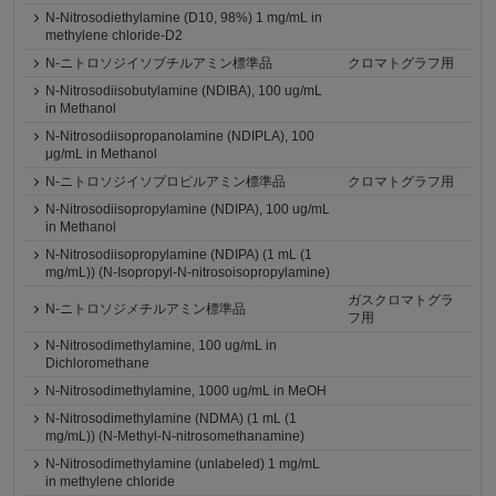
N-Nitrosodiethylamine (D10, 98%) 1 mg/mL in
methylene chloride-D2
N-ニトロソジイソブチルアミン標準品
クロマトグラフ用
N-Nitrosodiisobutylamine (NDIBA), 100 ug/mL
in Methanol
N-Nitrosodiisopropanolamine (NDIPLA), 100
μg/mL in Methanol
N-ニトロソジイソプロピルアミン標準品
クロマトグラフ用
N-Nitrosodiisopropylamine (NDIPA), 100 ug/mL
in Methanol
N-Nitrosodiisopropylamine (NDIPA) (1 mL (1
mg/mL)) (N-Isopropyl-N-nitrosoisopropylamine)
ガスクロマトグラ
N-ニトロソジメチルアミン標準品
フ用
N-Nitrosodimethylamine, 100 ug/mL in
Dichloromethane
N-Nitrosodimethylamine, 1000 ug/mL in MeOH
N-Nitrosodimethylamine (NDMA) (1 mL (1
mg/mL)) (N-Methyl-N-nitrosomethanamine)
N-Nitrosodimethylamine (unlabeled) 1 mg/mL
in methylene chloride