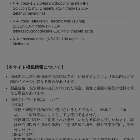
N-Nitroso-1,2,3,6-tetrahydropyridine (NTHP)
Solution (1 mL (1 mg/mL)) (1-nitroso-1,2,3,6-
tetrahydropyridine)
N-Nitroso Tetraxetan Triacetic Acid (10 mg)
(2,2',2''-(10-nitroso-1,4,7,10-
tetraazacyclododecane-1,4,7-triyl)triacetic acid)
N-Nitrososarcosine (NSAR), 100 ug/mL in
Methanol
【本サイト掲載情報について】
掲載内容は本記事掲載時点の情報です。仕様変更などにより製品内容と実
際のイメージが異なる場合があります。
製品規格・包装規格の改訂が行われた場合、画像と実際の製品の仕様が異
なる場合があります。
掲載されている製品について
【試薬】
試験・研究の目的のみに使用されるものであり、「医薬品」、「食
品」、「家庭用品」などとしては使用できません。
試験研究用以外にご使用された場合、いかなる保証も致しかねます。試
験研究用以外の用途や原料にご使用希望の場合、弊社営業部門にお問合
せください。
【医薬品原料】
製造専用医薬品及び医薬品添加物などを医薬品等の製造原料として製造