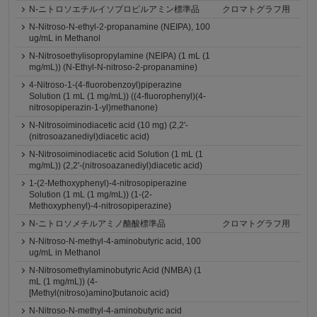
N-ニトロソエチルイソプロピルアミン標準品
クロマトグラフ用
N-Nitroso-N-ethyl-2-propanamine (NEIPA), 100
ug/mL in Methanol
N-Nitrosoethylisopropylamine (NEIPA) (1 mL (1
mg/mL)) (N-Ethyl-N-nitroso-2-propanamine)
4-Nitroso-1-(4-fluorobenzoyl)piperazine
Solution (1 mL (1 mg/mL)) ((4-fluorophenyl)(4-
nitrosopiperazin-1-yl)methanone)
N-Nitrosoiminodiacetic acid (10 mg) (2,2'-
(nitrosoazanediyl)diacetic acid)
N-Nitrosoiminodiacetic acid Solution (1 mL (1
mg/mL)) (2,2'-(nitrosoazanediyl)diacetic acid)
1-(2-Methoxyphenyl)-4-nitrosopiperazine
Solution (1 mL (1 mg/mL)) (1-(2-
Methoxyphenyl)-4-nitrosopiperazine)
N-ニトロソメチルアミノ酪酸標準品
クロマトグラフ用
N-Nitroso-N-methyl-4-aminobutyric acid, 100
ug/mL in Methanol
N-Nitrosomethylaminobutyric Acid (NMBA) (1
mL (1 mg/mL)) (4-
[Methyl(nitroso)amino]butanoic acid)
N-Nitroso-N-methyl-4-aminobutyric acid