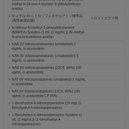
methyl-N-(4-oxo-4-(pyridin-3-yl)butyl)nitrous
amide)
N-メチル-N-ニトロソフェネチルアミン標準品
クロマトグラフ用
(異性体混合物)
N-Nitroso-N-methyl-2-phenylethylamine
(NMPEA) Solution (1 mL (1 mg/mL)) (N-methyl-
N-phenethylnitrous amide)
NAB (N′-nitrosoanabasine) (unlabeled) 2
mg/mL in acetonitrile
NAB (N′-nitrosoanabasine) (unlabeled) 0.5
mg/mL in acetonitrile
NAB (N′-nitrosoanabasine) (13C6, 99%) 100
ug/mL in acetonitrile
NAT (N′-nitrosoanatabine) (unlabeled) 2 mg/mL
in acetonitrile
NAT (N′-nitrosoanatabine) (13C6, 99%) 100
ug/mL in acetonitrile CP 95%
1-Benzhydryl-4-nitrosopiperazine (10 mg) (1-
Benzhydryl-4-nitrosopiperazine)
1-Benzhydryl-4-nitrosopiperazine Solution (1
mL (1 mg/mL)) (1-benzhydryl-4-
nitrosopiperazine)