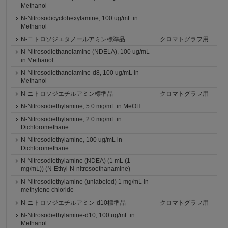
Methanol
N-Nitrosodicyclohexylamine, 100 ug/mL in
Methanol
N-ニトロソジエタノールアミン標準品
クロマトグラフ用
N-Nitrosodiethanolamine (NDELA), 100 ug/mL
in Methanol
N-Nitrosodiethanolamine-d8, 100 ug/mL in
Methanol
N-ニトロソジエチルアミン標準品
クロマトグラフ用
N-Nitrosodiethylamine, 5.0 mg/mL in MeOH
N-Nitrosodiethylamine, 2.0 mg/mL in
Dichloromethane
N-Nitrosodiethylamine, 100 ug/mL in
Dichloromethane
N-Nitrosodiethylamine (NDEA) (1 mL (1
mg/mL)) (N-Ethyl-N-nitrosoethanamine)
N-Nitrosodiethylamine (unlabeled) 1 mg/mL in
methylene chloride
N-ニトロソジエチルアミン-d10標準品
クロマトグラフ用
N-Nitrosodiethylamine-d10, 100 ug/mL in
Methanol