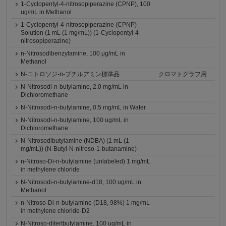
1-Cyclopentyl-4-nitrosopiperazine (CPNP), 100
ug/mL in Methanol
1-Cyclopentyl-4-nitrosopiperazine (CPNP)
Solution (1 mL (1 mg/mL)) (1-Cyclopentyl-4-
nitrosopiperazine)
n-Nitrosodibenzylamine, 100 μg/mL in
Methanol
N-ニトロソジ-n-ブチルアミン標準品
クロマトグラフ用
N-Nitrosodi-n-butylamine, 2.0 mg/mL in
Dichloromethane
N-Nitrosodi-n-butylamine, 0.5 mg/mL in Water
N-Nitrosodi-n-butylamine, 100 ug/mL in
Dichloromethane
N-Nitrosodibutylamine (NDBA) (1 mL (1
mg/mL)) (N-Butyl-N-nitroso-1-butanamine)
n-Nitroso-Di-n-butylamine (unlabeled) 1 mg/mL
in methylene chloride
N-Nitrosodi-n-butylamine-d18, 100 ug/mL in
Methanol
n-Nitroso-Di-n-butylamine (D18, 98%) 1 mg/mL
in methylene chloride-D2
N-Nitroso-ditertbutylamine, 100 ug/mL in