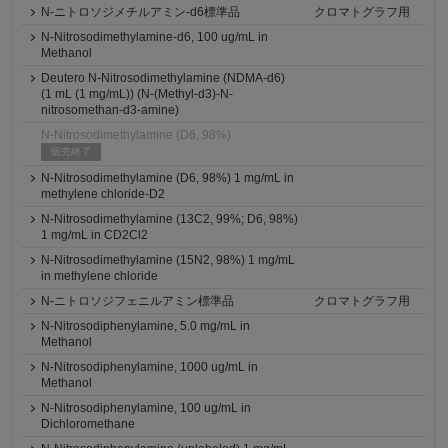
N-ニトロソジメチルアミン-d6標準品
クロマトグラフ用
N-Nitrosodimethylamine-d6, 100 ug/mL in
Methanol
Deutero N-Nitrosodimethylamine (NDMA-d6)
(1 mL (1 mg/mL)) (N-(Methyl-d3)-N-
nitrosomethan-d3-amine)
N-Nitrosodimethylamine (D6, 98%)
販売終了
N-Nitrosodimethylamine (D6, 98%) 1 mg/mL in
methylene chloride-D2
N-Nitrosodimethylamine (13C2, 99%; D6, 98%)
1 mg/mL in CD2Cl2
N-Nitrosodimethylamine (15N2, 98%) 1 mg/mL
in methylene chloride
N-ニトロソジフェニルアミン標準品
クロマトグラフ用
N-Nitrosodiphenylamine, 5.0 mg/mL in
Methanol
N-Nitrosodiphenylamine, 1000 ug/mL in
Methanol
N-Nitrosodiphenylamine, 100 ug/mL in
Dichloromethane