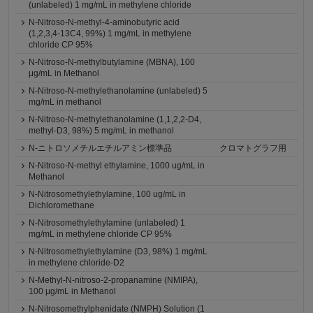
(unlabeled) 1 mg/mL in methylene chloride
N-Nitroso-N-methyl-4-aminobutyric acid
(1,2,3,4-13C4, 99%) 1 mg/mL in methylene
chloride CP 95%
N-Nitroso-N-methylbutylamine (MBNA), 100
μg/mL in Methanol
N-Nitroso-N-methylethanolamine (unlabeled) 5
mg/mL in methanol
N-Nitroso-N-methylethanolamine (1,1,2,2-D4,
methyl-D3, 98%) 5 mg/mL in methanol
N-ニトロソメチルエチルアミン標準品
クロマトグラフ用
N-Nitroso-N-methyl ethylamine, 1000 ug/mL in
Methanol
N-Nitrosomethylethylamine, 100 ug/mL in
Dichloromethane
N-Nitrosomethylethylamine (unlabeled) 1
mg/mL in methylene chloride CP 95%
N-Nitrosomethylethylamine (D3, 98%) 1 mg/mL
in methylene chloride-D2
N-Methyl-N-nitroso-2-propanamine (NMIPA),
100 μg/mL in Methanol
N-Nitrosomethylphenidate (NMPH) Solution (1