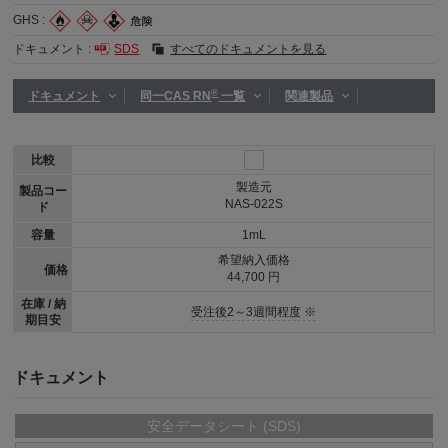
GHS :
ドキュメント :
SDS
すべてのドキュメントを見る
®
ドキュメント
同一CAS RN
一覧
関連製品
比較
製造元
製品コー
NAS-022S
ド
容量
1mL
希望納入価格
価格
44,700 円
在庫 / 納
受注後2～3週間程度 ※
期目安
ドキュメント
安全データシート (SDS)