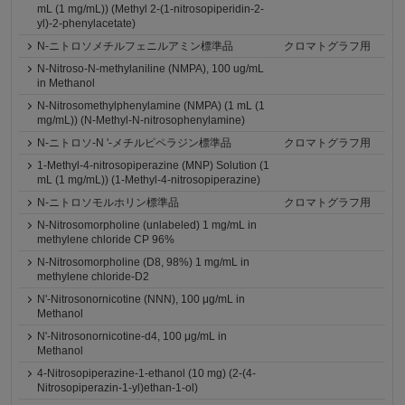
mL (1 mg/mL)) (Methyl 2-(1-nitrosopiperidin-2-
yl)-2-phenylacetate)
N-ニトロソメチルフェニルアミン標準品
クロマトグラフ用
N-Nitroso-N-methylaniline (NMPA), 100 ug/mL
in Methanol
N-Nitrosomethylphenylamine (NMPA) (1 mL (1
mg/mL)) (N-Methyl-N-nitrosophenylamine)
N-ニトロソ-N '-メチルピペラジン標準品
クロマトグラフ用
1-Methyl-4-nitrosopiperazine (MNP) Solution (1
mL (1 mg/mL)) (1-Methyl-4-nitrosopiperazine)
N-ニトロソモルホリン標準品
クロマトグラフ用
N-Nitrosomorpholine (unlabeled) 1 mg/mL in
methylene chloride CP 96%
N-Nitrosomorpholine (D8, 98%) 1 mg/mL in
methylene chloride-D2
N'-Nitrosonornicotine (NNN), 100 μg/mL in
Methanol
N'-Nitrosonornicotine-d4, 100 μg/mL in
Methanol
4-Nitrosopiperazine-1-ethanol (10 mg) (2-(4-
Nitrosopiperazin-1-yl)ethan-1-ol)