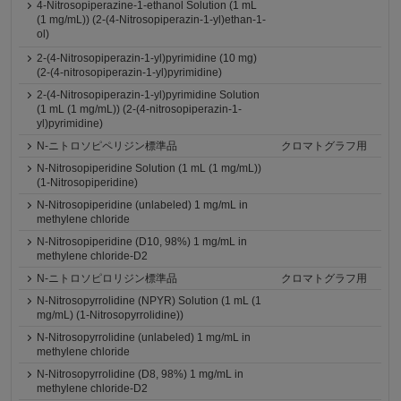
4-Nitrosopiperazine-1-ethanol Solution (1 mL
(1 mg/mL)) (2-(4-Nitrosopiperazin-1-yl)ethan-1-
ol)
2-(4-Nitrosopiperazin-1-yl)pyrimidine (10 mg)
(2-(4-nitrosopiperazin-1-yl)pyrimidine)
2-(4-Nitrosopiperazin-1-yl)pyrimidine Solution
(1 mL (1 mg/mL)) (2-(4-nitrosopiperazin-1-
yl)pyrimidine)
N-ニトロソピペリジン標準品
クロマトグラフ用
N-Nitrosopiperidine Solution (1 mL (1 mg/mL))
(1-Nitrosopiperidine)
N-Nitrosopiperidine (unlabeled) 1 mg/mL in
methylene chloride
N-Nitrosopiperidine (D10, 98%) 1 mg/mL in
methylene chloride-D2
N-ニトロソピロリジン標準品
クロマトグラフ用
N-Nitrosopyrrolidine (NPYR) Solution (1 mL (1
mg/mL) (1-Nitrosopyrrolidine))
N-Nitrosopyrrolidine (unlabeled) 1 mg/mL in
methylene chloride
N-Nitrosopyrrolidine (D8, 98%) 1 mg/mL in
methylene chloride-D2