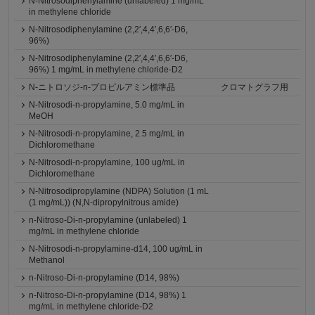
N-Nitrosodiphenylamine (unlabeled) 1 mg/mL
in methylene chloride
N-Nitrosodiphenylamine (2,2′,4,4′,6,6′-D6,
96%)
N-Nitrosodiphenylamine (2,2′,4,4′,6,6′-D6,
96%) 1 mg/mL in methylene chloride-D2
N-ニトロソジ-n-プロピルアミン標準品
クロマトグラフ用
N-Nitrosodi-n-propylamine, 5.0 mg/mL in
MeOH
N-Nitrosodi-n-propylamine, 2.5 mg/mL in
Dichloromethane
N-Nitrosodi-n-propylamine, 100 ug/mL in
Dichloromethane
N-Nitrosodipropylamine (NDPA) Solution (1 mL
(1 mg/mL)) (N,N-dipropylnitrous amide)
n-Nitroso-Di-n-propylamine (unlabeled) 1
mg/mL in methylene chloride
N-Nitrosodi-n-propylamine-d14, 100 ug/mL in
Methanol
n-Nitroso-Di-n-propylamine (D14, 98%)
n-Nitroso-Di-n-propylamine (D14, 98%) 1
mg/mL in methylene chloride-D2