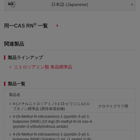
日本語 (Japanese)
®
同一CAS RN
一覧
関連製品
製品ラインアップ
ニトロソアミン類 単品標準品
製品一覧
製品名
4-(メチルニトロソアミノ)-1-(3-ピリジニル)-1-
クロマトグラフ用
ブタノン標準品 (異性体混合物)
4-(N-Methyl-N-nitrosamino)-1-(pyridin-3-yl)-1-
butanone (NNK) (10 mg) (N-methyl-N-(4-oxo-4-
(pyridin-3-yl)butyl)nitrous amide)
4-(N-Methyl-N-nitrosamino)-1-(pyridin-3-yl)-1-
butanone (NNK) Solution (1 mL (1 mg/mL)) (N-