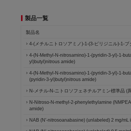
製品一覧
製品名
4-(メチルニトロソアミノ)-1-(3-ピリジニル)-1
4-(N-Methyl-N-nitrosamino)-1-(pyridin-3-yl)-1-bu
yl)butyl)nitrous amide)
4-(N-Methyl-N-nitrosamino)-1-(pyridin-3-yl)-1-bu
(pyridin-3-yl)butyl)nitrous amide)
N-メチル-N-ニトロソフェネチルアミン標準品 (
N-Nitroso-N-methyl-2-phenylethylamine (NMPEA) 
amide)
NAB (N′-nitrosoanabasine) (unlabeled) 2 mg/mL in