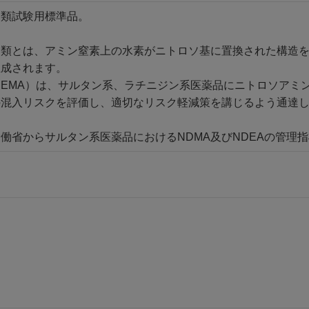
ン類試験用標準品。
ン類とは、アミン窒素上の水素がニトロソ基に置換された構造
生成されます。
EMA）は、サルタン系、ラチニジン系医薬品にニトロソアミン
の混入リスクを評価し、適切なリスク軽減策を講じるよう通達
働省からサルタン系医薬品におけるNDMA及びNDEAの管理