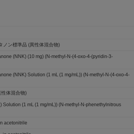
-ブタノン標準品 (異性体混合物)
tanone (NNK) (10 mg) (N-methyl-N-(4-oxo-4-(pyridin-3-
tanone (NNK) Solution (1 mL (1 mg/mL)) (N-methyl-N-(4-oxo-4-
異性体混合物)
Solution (1 mL (1 mg/mL)) (N-methyl-N-phenethylnitrous
 acetonitrile