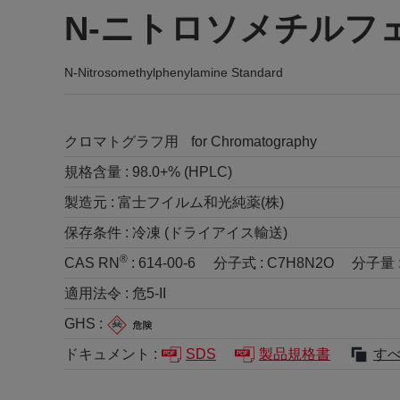
N-ニトロソメチルフ
N-Nitrosomethylphenylamine Standard
クロマトグラフ用
for Chromatography
規格含量 :
98.0+% (HPLC)
製造元 :
富士フイルム和光純薬(株)
保存条件 :
冷凍 (ドライアイス輸送)
®
CAS RN
:
614-00-6
分子式 :
C7H8N2O
分子量 
適用法令 :
危5-II
GHS :
ドキュメント :
SDS
製品規格書
す