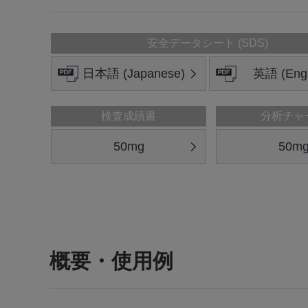
安全データシート (SDS)
日本語 (Japanese)
英語 (Engl
検査成績書
分析チャ
50mg
50m
概要・使用例