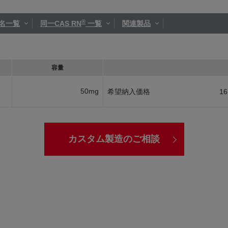
®
名一覧
同一CAS RN
一覧
関連製品
容量
50mg
希望納入価格
16
カスタム製造のご相談