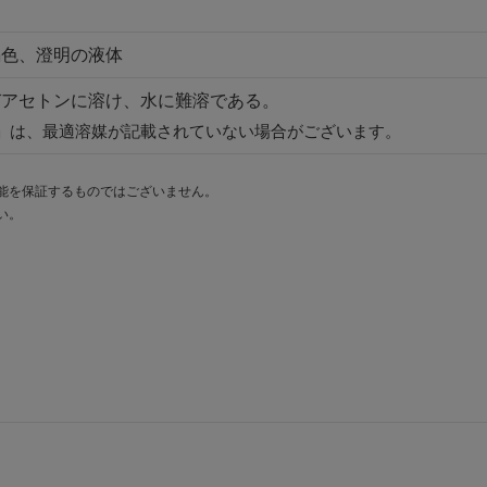
褐色、澄明の液体
びアセトンに溶け、水に難溶である。
」は、最適溶媒が記載されていない場合がございます。
能を保証するものではございません。
い。
。