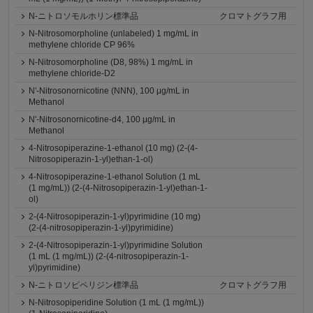
N-ニトロソモルホリン標準品
クロマトグラフ用
N-Nitrosomorpholine (unlabeled) 1 mg/mL in
methylene chloride CP 96%
N-Nitrosomorpholine (D8, 98%) 1 mg/mL in
methylene chloride-D2
N'-Nitrosonornicotine (NNN), 100 μg/mL in
Methanol
N'-Nitrosonornicotine-d4, 100 μg/mL in
Methanol
4-Nitrosopiperazine-1-ethanol (10 mg) (2-(4-
Nitrosopiperazin-1-yl)ethan-1-ol)
4-Nitrosopiperazine-1-ethanol Solution (1 mL
(1 mg/mL)) (2-(4-Nitrosopiperazin-1-yl)ethan-1-
ol)
2-(4-Nitrosopiperazin-1-yl)pyrimidine (10 mg)
(2-(4-nitrosopiperazin-1-yl)pyrimidine)
2-(4-Nitrosopiperazin-1-yl)pyrimidine Solution
(1 mL (1 mg/mL)) (2-(4-nitrosopiperazin-1-
yl)pyrimidine)
N-ニトロソピペリジン標準品
クロマトグラフ用
N-Nitrosopiperidine Solution (1 mL (1 mg/mL))