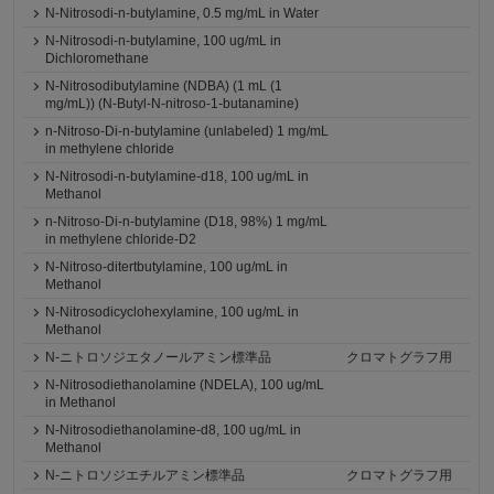
N-Nitrosodi-n-butylamine, 0.5 mg/mL in Water
N-Nitrosodi-n-butylamine, 100 ug/mL in
Dichloromethane
N-Nitrosodibutylamine (NDBA) (1 mL (1
mg/mL)) (N-Butyl-N-nitroso-1-butanamine)
n-Nitroso-Di-n-butylamine (unlabeled) 1 mg/mL
in methylene chloride
N-Nitrosodi-n-butylamine-d18, 100 ug/mL in
Methanol
n-Nitroso-Di-n-butylamine (D18, 98%) 1 mg/mL
in methylene chloride-D2
N-Nitroso-ditertbutylamine, 100 ug/mL in
Methanol
N-Nitrosodicyclohexylamine, 100 ug/mL in
Methanol
N-ニトロソジエタノールアミン標準品
クロマトグラフ用
N-Nitrosodiethanolamine (NDELA), 100 ug/mL
in Methanol
N-Nitrosodiethanolamine-d8, 100 ug/mL in
Methanol
N-ニトロソジエチルアミン標準品
クロマトグラフ用