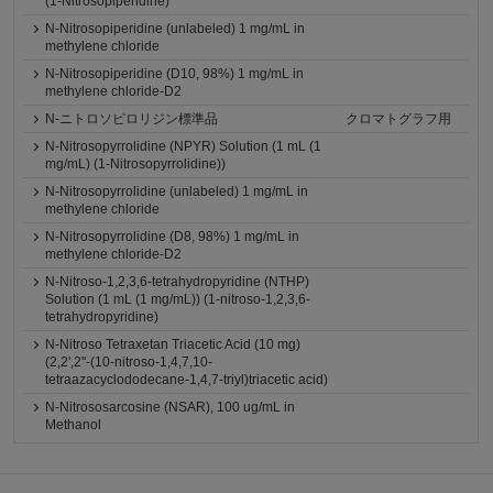
(1-Nitrosopiperidine)
N-Nitrosopiperidine (unlabeled) 1 mg/mL in
methylene chloride
N-Nitrosopiperidine (D10, 98%) 1 mg/mL in
methylene chloride-D2
N-ニトロソピロリジン標準品
クロマトグラフ用
N-Nitrosopyrrolidine (NPYR) Solution (1 mL (1
mg/mL) (1-Nitrosopyrrolidine))
N-Nitrosopyrrolidine (unlabeled) 1 mg/mL in
methylene chloride
N-Nitrosopyrrolidine (D8, 98%) 1 mg/mL in
methylene chloride-D2
N-Nitroso-1,2,3,6-tetrahydropyridine (NTHP)
Solution (1 mL (1 mg/mL)) (1-nitroso-1,2,3,6-
tetrahydropyridine)
N-Nitroso Tetraxetan Triacetic Acid (10 mg)
(2,2',2''-(10-nitroso-1,4,7,10-
tetraazacyclododecane-1,4,7-triyl)triacetic acid)
N-Nitrososarcosine (NSAR), 100 ug/mL in
Methanol