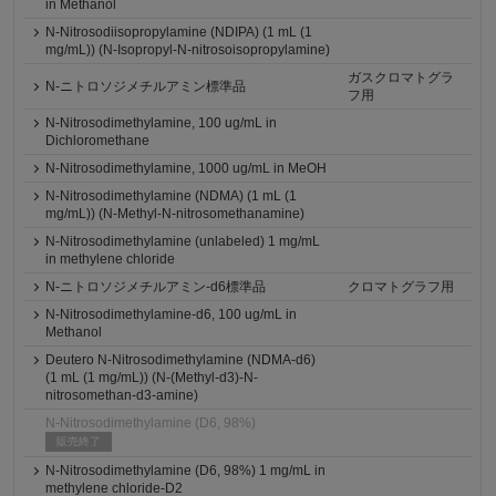
in Methanol
N-Nitrosodiisopropylamine (NDIPA) (1 mL (1
mg/mL)) (N-Isopropyl-N-nitrosoisopropylamine)
ガスクロマトグラ
N-ニトロソジメチルアミン標準品
フ用
N-Nitrosodimethylamine, 100 ug/mL in
Dichloromethane
N-Nitrosodimethylamine, 1000 ug/mL in MeOH
N-Nitrosodimethylamine (NDMA) (1 mL (1
mg/mL)) (N-Methyl-N-nitrosomethanamine)
N-Nitrosodimethylamine (unlabeled) 1 mg/mL
in methylene chloride
N-ニトロソジメチルアミン-d6標準品
クロマトグラフ用
N-Nitrosodimethylamine-d6, 100 ug/mL in
Methanol
Deutero N-Nitrosodimethylamine (NDMA-d6)
(1 mL (1 mg/mL)) (N-(Methyl-d3)-N-
nitrosomethan-d3-amine)
N-Nitrosodimethylamine (D6, 98%)
販売終了
N-Nitrosodimethylamine (D6, 98%) 1 mg/mL in
methylene chloride-D2