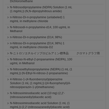
Dichloromethane
N-Nitrosodipropylamine (NDPA) Solution (1 mL
(1 mg/mL)) (N,N-dipropylnitrous amide)
n-Nitroso-Di-n-propylamine (unlabeled) 1
mg/mL in methylene chloride
N-Nitrosodi-n-propylamine-d14, 100 ug/mL in
Methanol
n-Nitroso-Di-n-propylamine (D14, 98%)
n-Nitroso-Di-n-propylamine (D14, 98%) 1
mg/mL in methylene chloride-D2
N-ニトロソエチルイソプロピルアミン標準品
クロマトグラフ用
N-Nitroso-N-ethyl-2-propanamine (NEIPA), 100
ug/mL in Methanol
N-Nitrosoethylisopropylamine (NEIPA) (1 mL (1
mg/mL)) (N-Ethyl-N-nitroso-2-propanamine)
4-Nitroso-1-(4-fluorobenzoyl)piperazine
Solution (1 mL (1 mg/mL)) ((4-fluorophenyl)(4-
nitrosopiperazin-1-yl)methanone)
N-Nitrosoiminodiacetic acid (10 mg) (2,2'-
(nitrosoazanediyl)diacetic acid)
N-Nitrosoiminodiacetic acid Solution (1 mL (1
mg/mL)) (2,2'-(nitrosoazanediyl)diacetic acid)