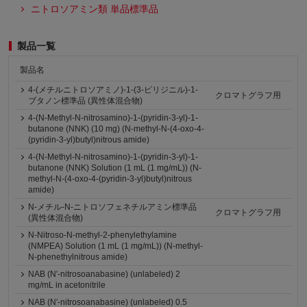
ニトロソアミン類 単品標準品
製品一覧
製品名
4-(メチルニトロソアミノ)-1-(3-ピリジニル)-1-
クロマトグラフ用
ブタノン標準品 (異性体混合物)
4-(N-Methyl-N-nitrosamino)-1-(pyridin-3-yl)-1-
butanone (NNK) (10 mg) (N-methyl-N-(4-oxo-4-
(pyridin-3-yl)butyl)nitrous amide)
4-(N-Methyl-N-nitrosamino)-1-(pyridin-3-yl)-1-
butanone (NNK) Solution (1 mL (1 mg/mL)) (N-
methyl-N-(4-oxo-4-(pyridin-3-yl)butyl)nitrous
amide)
N-メチル-N-ニトロソフェネチルアミン標準品
クロマトグラフ用
(異性体混合物)
N-Nitroso-N-methyl-2-phenylethylamine
(NMPEA) Solution (1 mL (1 mg/mL)) (N-methyl-
N-phenethylnitrous amide)
NAB (N′-nitrosoanabasine) (unlabeled) 2
mg/mL in acetonitrile
NAB (N′-nitrosoanabasine) (unlabeled) 0.5