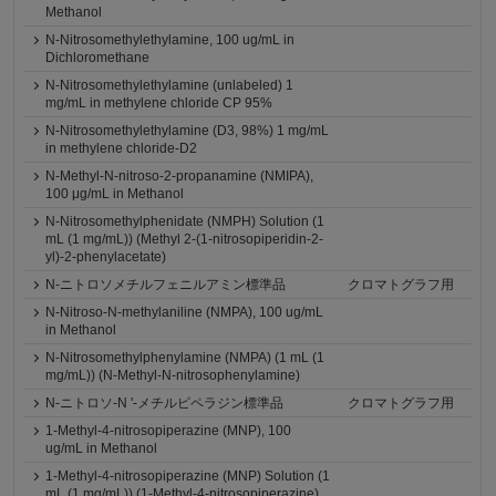
Methanol
N-Nitrosomethylethylamine, 100 ug/mL in
Dichloromethane
N-Nitrosomethylethylamine (unlabeled) 1
mg/mL in methylene chloride CP 95%
N-Nitrosomethylethylamine (D3, 98%) 1 mg/mL
in methylene chloride-D2
N-Methyl-N-nitroso-2-propanamine (NMIPA),
100 μg/mL in Methanol
N-Nitrosomethylphenidate (NMPH) Solution (1
mL (1 mg/mL)) (Methyl 2-(1-nitrosopiperidin-2-
yl)-2-phenylacetate)
N-ニトロソメチルフェニルアミン標準品
クロマトグラフ用
N-Nitroso-N-methylaniline (NMPA), 100 ug/mL
in Methanol
N-Nitrosomethylphenylamine (NMPA) (1 mL (1
mg/mL)) (N-Methyl-N-nitrosophenylamine)
N-ニトロソ-N '-メチルピペラジン標準品
クロマトグラフ用
1-Methyl-4-nitrosopiperazine (MNP), 100
ug/mL in Methanol
1-Methyl-4-nitrosopiperazine (MNP) Solution (1
mL (1 mg/mL)) (1-Methyl-4-nitrosopiperazine)