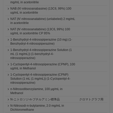
mg/mL in acetonitrile
NAB (N′-nitrosoanabasine) (13C6, 99%) 100
ug/mL in acetonitrile
NAT (N′-nitrosoanatabine) (unlabeled) 2 mg/mL
in acetonitrile
NAT (N′-nitrosoanatabine) (13C6, 99%) 100
ug/mL in acetonitrile CP 95%
1-Benzhydryl-4-nitrosopiperazine (10 mg) (1-
Benzhydryl-4-nitrosopiperazine)
1-Benzhydryl-4-nitrosopiperazine Solution (1
mL (1 mg/mL)) (1-benzhydryl-4-
nitrosopiperazine)
1-Cyclopentyl-4-nitrosopiperazine (CPNP), 100
ug/mL in Methanol
1-Cyclopentyl-4-nitrosopiperazine (CPNP)
Solution (1 mL (1 mg/mL)) (1-Cyclopentyl-4-
nitrosopiperazine)
n-Nitrosodibenzylamine, 100 μg/mL in
Methanol
N-ニトロソジ-n-ブチルアミン標準品
クロマトグラフ用
N-Nitrosodi-n-butylamine, 2.0 mg/mL in
Dichloromethane