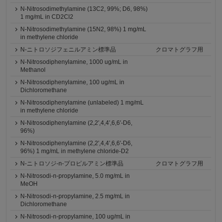
N-Nitrosodimethylamine (13C2, 99%; D6, 98%)
1 mg/mL in CD2Cl2
N-Nitrosodimethylamine (15N2, 98%) 1 mg/mL
in methylene chloride
N-ニトロソジフェニルアミン標準品
クロマトグラフ用
N-Nitrosodiphenylamine, 1000 ug/mL in
Methanol
N-Nitrosodiphenylamine, 100 ug/mL in
Dichloromethane
N-Nitrosodiphenylamine (unlabeled) 1 mg/mL
in methylene chloride
N-Nitrosodiphenylamine (2,2′,4,4′,6,6′-D6,
96%)
N-Nitrosodiphenylamine (2,2′,4,4′,6,6′-D6,
96%) 1 mg/mL in methylene chloride-D2
N-ニトロソジ-n-プロピルアミン標準品
クロマトグラフ用
N-Nitrosodi-n-propylamine, 5.0 mg/mL in
MeOH
N-Nitrosodi-n-propylamine, 2.5 mg/mL in
Dichloromethane
N-Nitrosodi-n-propylamine, 100 ug/mL in