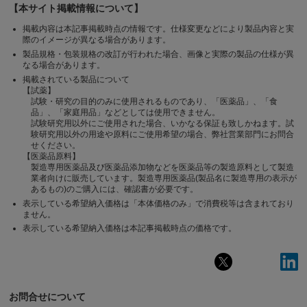
【本サイト掲載情報について】
掲載内容は本記事掲載時点の情報です。仕様変更などにより製品内容と実
際のイメージが異なる場合があります。
製品規格・包装規格の改訂が行われた場合、画像と実際の製品の仕様が異
なる場合があります。
掲載されている製品について
【試薬】
試験・研究の目的のみに使用されるものであり、「医薬品」、「食
品」、「家庭用品」などとしては使用できません。
試験研究用以外にご使用された場合、いかなる保証も致しかねます。試
験研究用以外の用途や原料にご使用希望の場合、弊社営業部門にお問合
せください。
【医薬品原料】
製造専用医薬品及び医薬品添加物などを医薬品等の製造原料として製造
業者向けに販売しています。製造専用医薬品(製品名に製造専用の表示が
あるもの)のご購入には、確認書が必要です。
表示している希望納入価格は「本体価格のみ」で消費税等は含まれており
ません。
表示している希望納入価格は本記事掲載時点の価格です。
お問合せについて