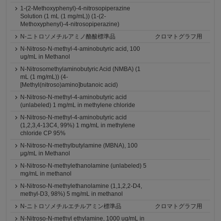
1-(2-Methoxyphenyl)-4-nitrosopiperazine
Solution (1 mL (1 mg/mL)) (1-(2-
Methoxyphenyl)-4-nitrosopiperazine)
N-ニトロソメチルアミノ酪酸標準品
クロマトグラフ用
N-Nitroso-N-methyl-4-aminobutyric acid, 100
ug/mL in Methanol
N-Nitrosomethylaminobutyric Acid (NMBA) (1
mL (1 mg/mL)) (4-
[Methyl(nitroso)amino]butanoic acid)
N-Nitroso-N-methyl-4-aminobutyric acid
(unlabeled) 1 mg/mL in methylene chloride
N-Nitroso-N-methyl-4-aminobutyric acid
(1,2,3,4-13C4, 99%) 1 mg/mL in methylene
chloride CP 95%
N-Nitroso-N-methylbutylamine (MBNA), 100
μg/mL in Methanol
N-Nitroso-N-methylethanolamine (unlabeled) 5
mg/mL in methanol
N-Nitroso-N-methylethanolamine (1,1,2,2-D4,
methyl-D3, 98%) 5 mg/mL in methanol
N-ニトロソメチルエチルアミン標準品
クロマトグラフ用
N-Nitroso-N-methyl ethylamine, 1000 ug/mL in