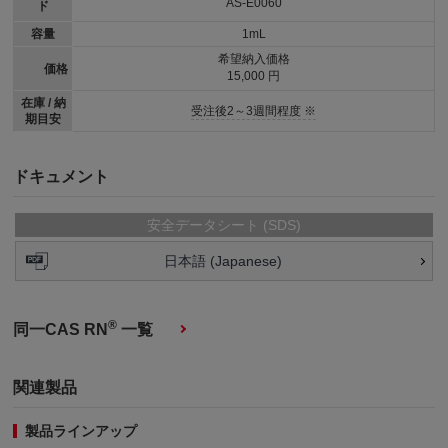
AS-E0060
ド
容量
1mL
希望納入価格
価格
15,000 円
在庫 / 納
受注後2～3週間程度 ※
期目安
ドキュメント
安全データシート (SDS)
日本語 (Japanese)
®
同一CAS RN
一覧
関連製品
製品ラインアップ