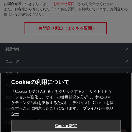
お問合せ等につきましては、「
お問合せ窓口
」からお問合せください。
また、お客様から寄せられた「よくある質問」を掲載しています。お問合せの
前に一度ご確認ください。
お問合せ窓口（よくある質問）
製品情報
ニュース
サポート
Cookieの利用について
siyaku-blog
「Cookie を受け入れる」をクリックすると、サイトナビゲ
ーションを強化し、サイトの使用状況を分析し、弊社のマー
取扱いメーカー
ケティング活動を支援するために、デバイスに Cookie を保
存することに同意したことになります。
プライバシーポリ
事業所一覧
シー
Cookie 設定