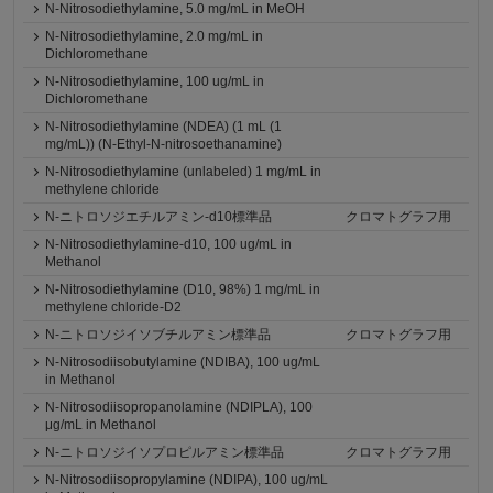
N-Nitrosodiethylamine, 5.0 mg/mL in MeOH
N-Nitrosodiethylamine, 2.0 mg/mL in
Dichloromethane
N-Nitrosodiethylamine, 100 ug/mL in
Dichloromethane
N-Nitrosodiethylamine (NDEA) (1 mL (1
mg/mL)) (N-Ethyl-N-nitrosoethanamine)
N-Nitrosodiethylamine (unlabeled) 1 mg/mL in
methylene chloride
N-ニトロソジエチルアミン-d10標準品
クロマトグラフ用
N-Nitrosodiethylamine-d10, 100 ug/mL in
Methanol
N-Nitrosodiethylamine (D10, 98%) 1 mg/mL in
methylene chloride-D2
N-ニトロソジイソブチルアミン標準品
クロマトグラフ用
N-Nitrosodiisobutylamine (NDIBA), 100 ug/mL
in Methanol
N-Nitrosodiisopropanolamine (NDIPLA), 100
μg/mL in Methanol
N-ニトロソジイソプロピルアミン標準品
クロマトグラフ用
N-Nitrosodiisopropylamine (NDIPA), 100 ug/mL