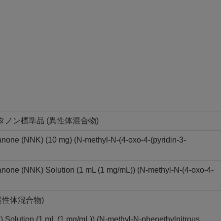
-ブタノン標準品 (異性体混合物)
tanone (NNK) (10 mg) (N-methyl-N-(4-oxo-4-(pyridin-3-
tanone (NNK) Solution (1 mL (1 mg/mL)) (N-methyl-N-(4-oxo-4-
異性体混合物)
Solution (1 mL (1 mg/mL)) (N-methyl-N-phenethylnitrous