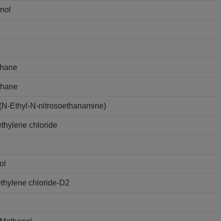
nol
thane
thane
(N-Ethyl-N-nitrosoethanamine)
thylene chloride
ol
thylene chloride-D2