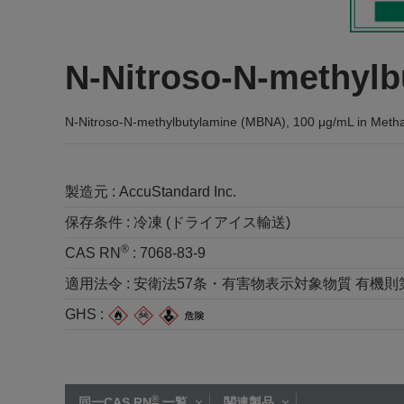
N-Nitroso-N-methylb
N-Nitroso-N-methylbutylamine (MBNA), 100 μg/mL in Meth
製造元 :
AccuStandard Inc.
保存条件 :
冷凍 (ドライアイス輸送)
®
CAS RN
:
7068-83-9
適用法令 :
安衛法57条・有害物表示対象物質 有機則第2種 
GHS :
®
同一CAS RN
一覧
関連製品