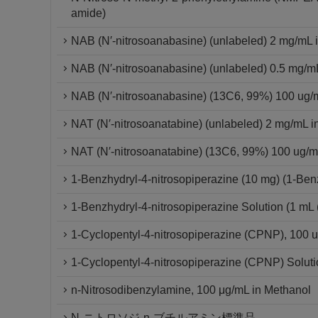
amide)
NAB (N′-nitrosoanabasine) (unlabeled) 2 mg/mL in
NAB (N′-nitrosoanabasine) (unlabeled) 0.5 mg/mL 
NAB (N′-nitrosoanabasine) (13C6, 99%) 100 ug/mL
NAT (N′-nitrosoanatabine) (unlabeled) 2 mg/mL in 
NAT (N′-nitrosoanatabine) (13C6, 99%) 100 ug/mL
1-Benzhydryl-4-nitrosopiperazine (10 mg) (1-Ben
1-Benzhydryl-4-nitrosopiperazine Solution (1 mL 
1-Cyclopentyl-4-nitrosopiperazine (CPNP), 100 
1-Cyclopentyl-4-nitrosopiperazine (CPNP) Soluti
n-Nitrosodibenzylamine, 100 μg/mL in Methanol
N-ニトロソジ-n-ブチルアミン標準品