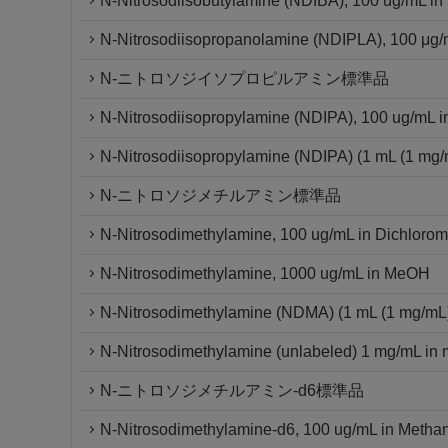
N-Nitrosodiisobutylamine (NDIBA), 100 ug/mL in
N-Nitrosodiisopropanolamine (NDIPLA), 100 μg/
N-ニトロソジイソプロピルアミン標準品
N-Nitrosodiisopropylamine (NDIPA), 100 ug/mL i
N-Nitrosodiisopropylamine (NDIPA) (1 mL (1 mg/m
N-ニトロソジメチルアミン標準品
N-Nitrosodimethylamine, 100 ug/mL in Dichloro
N-Nitrosodimethylamine, 1000 ug/mL in MeOH
N-Nitrosodimethylamine (NDMA) (1 mL (1 mg/mL)
N-Nitrosodimethylamine (unlabeled) 1 mg/mL in 
N-ニトロソジメチルアミン-d6標準品
N-Nitrosodimethylamine-d6, 100 ug/mL in Metha