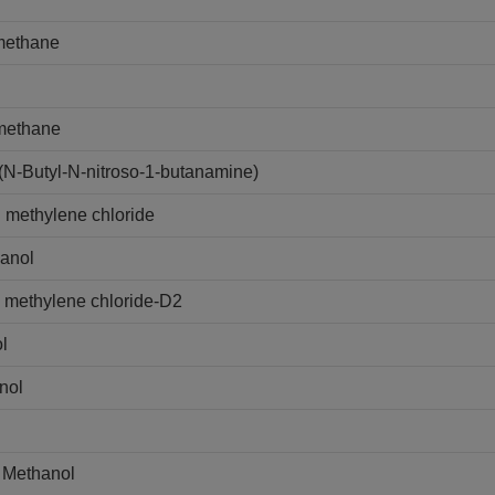
omethane
omethane
(N-Butyl-N-nitroso-1-butanamine)
n methylene chloride
hanol
n methylene chloride-D2
l
nol
 Methanol