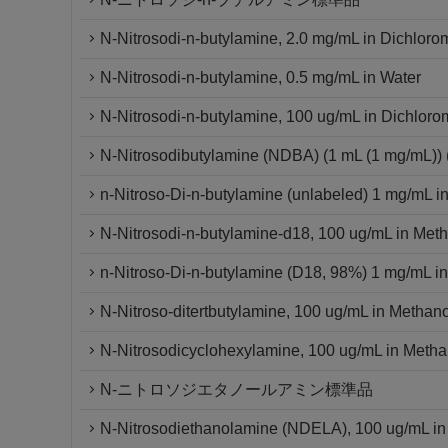
N-Nitrosodi-n-butylamine, 2.0 mg/mL in Dichlor
N-Nitrosodi-n-butylamine, 0.5 mg/mL in Water
N-Nitrosodi-n-butylamine, 100 ug/mL in Dichlor
N-Nitrosodibutylamine (NDBA) (1 mL (1 mg/mL)) 
n-Nitroso-Di-n-butylamine (unlabeled) 1 mg/mL i
N-Nitrosodi-n-butylamine-d18, 100 ug/mL in Met
n-Nitroso-Di-n-butylamine (D18, 98%) 1 mg/mL i
N-Nitroso-ditertbutylamine, 100 ug/mL in Methano
N-Nitrosodicyclohexylamine, 100 ug/mL in Metha
N-ニトロソジエタノールアミン標準品
N-Nitrosodiethanolamine (NDELA), 100 ug/mL in