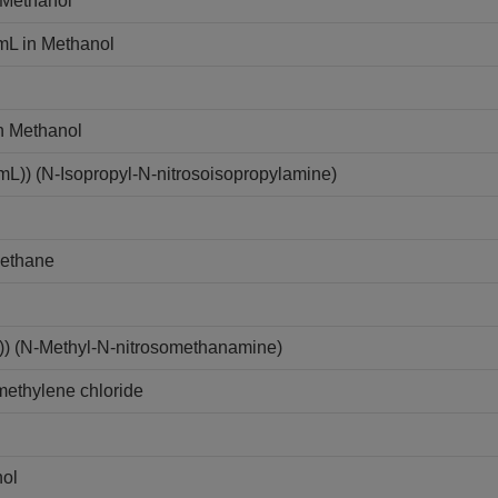
 Methanol
mL in Methanol
n Methanol
L)) (N-Isopropyl-N-nitrosoisopropylamine)
methane
) (N-Methyl-N-nitrosomethanamine)
methylene chloride
nol