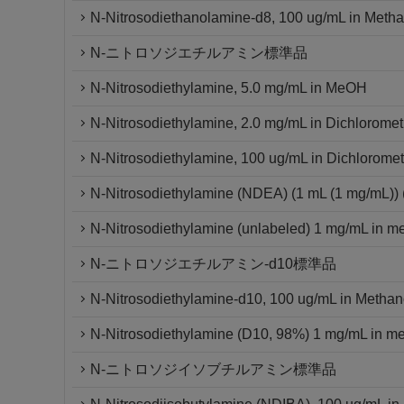
N-Nitrosodiethanolamine-d8, 100 ug/mL in Metha
N-ニトロソジエチルアミン標準品
N-Nitrosodiethylamine, 5.0 mg/mL in MeOH
N-Nitrosodiethylamine, 2.0 mg/mL in Dichlorome
N-Nitrosodiethylamine, 100 ug/mL in Dichlorome
N-Nitrosodiethylamine (NDEA) (1 mL (1 mg/mL)) 
N-Nitrosodiethylamine (unlabeled) 1 mg/mL in me
N-ニトロソジエチルアミン-d10標準品
N-Nitrosodiethylamine-d10, 100 ug/mL in Methan
N-Nitrosodiethylamine (D10, 98%) 1 mg/mL in me
N-ニトロソジイソブチルアミン標準品