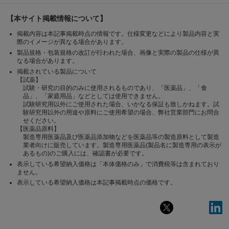
【本サイト掲載情報について】
掲載内容は本記事掲載時点の情報です。仕様変更などにより製品内容と実
際のイメージが異なる場合があります。
製品規格・包装規格の改訂が行われた場合、画像と実際の製品の仕様が異
なる場合があります。
掲載されている製品について
【試薬】
試験・研究の目的のみに使用されるものであり、「医薬品」、「食
品」、「家庭用品」などとしては使用できません。
試験研究用以外にご使用された場合、いかなる保証も致しかねます。試
験研究用以外の用途や原料にご使用希望の場合、弊社営業部門にお問合
せください。
【医薬品原料】
製造専用医薬品及び医薬品添加物などを医薬品等の製造原料として製造
業者向けに販売しています。製造専用医薬品(製品名に製造専用の表示が
あるもの)のご購入には、確認書が必要です。
表示している希望納入価格は「本体価格のみ」で消費税等は含まれており
ません。
表示している希望納入価格は本記事掲載時点の価格です。