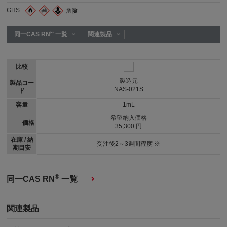
GHS :
®
同一CAS RN
一覧
関連製品
比較
製造元
製品コー
NAS-021S
ド
容量
1mL
希望納入価格
価格
35,300 円
在庫 / 納
受注後2～3週間程度 ※
期目安
®
同一CAS RN
一覧
関連製品