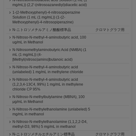
N-Nitrosoiminodiacetic acid Solution (1 mL (1
mg/mL)) (2,2'-(nitrosoazanediyl)diacetic acid)
1-(2-Methoxyphenyl)-4-nitrosopiperazine
Solution (1 mL (1 mg/mL)) (1-(2-
Methoxyphenyl)-4-nitrosopiperazine)
N-ニトロソメチルアミノ酪酸標準品
クロマトグラフ用
N-Nitroso-N-methyl-4-aminobutyric acid, 100
ug/mL in Methanol
N-Nitrosomethylaminobutyric Acid (NMBA) (1
mL (1 mg/mL)) (4-
[Methyl(nitroso)amino]butanoic acid)
N-Nitroso-N-methyl-4-aminobutyric acid
(unlabeled) 1 mg/mL in methylene chloride
N-Nitroso-N-methyl-4-aminobutyric acid
(1,2,3,4-13C4, 99%) 1 mg/mL in methylene
chloride CP 95%
N-Nitroso-N-methylbutylamine (MBNA), 100
μg/mL in Methanol
N-Nitroso-N-methylethanolamine (unlabeled) 5
mg/mL in methanol
N-Nitroso-N-methylethanolamine (1,1,2,2-D4,
methyl-D3, 98%) 5 mg/mL in methanol
N-ニトロソメチルエチルアミン標準品
クロマトグラフ用