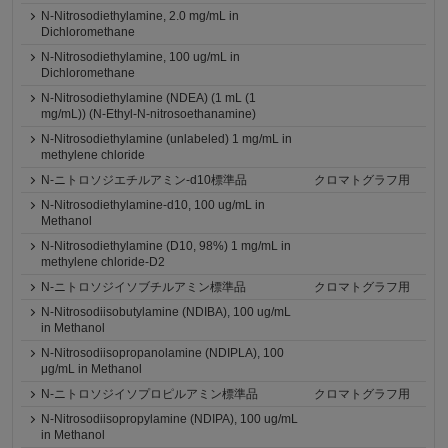
N-Nitrosodiethylamine, 2.0 mg/mL in
Dichloromethane
N-Nitrosodiethylamine, 100 ug/mL in
Dichloromethane
N-Nitrosodiethylamine (NDEA) (1 mL (1
mg/mL)) (N-Ethyl-N-nitrosoethanamine)
N-Nitrosodiethylamine (unlabeled) 1 mg/mL in
methylene chloride
N-ニトロソジエチルアミン-d10標準品
クロマトグラフ用
N-Nitrosodiethylamine-d10, 100 ug/mL in
Methanol
N-Nitrosodiethylamine (D10, 98%) 1 mg/mL in
methylene chloride-D2
N-ニトロソジイソブチルアミン標準品
クロマトグラフ用
N-Nitrosodiisobutylamine (NDIBA), 100 ug/mL
in Methanol
N-Nitrosodiisopropanolamine (NDIPLA), 100
μg/mL in Methanol
N-ニトロソジイソプロピルアミン標準品
クロマトグラフ用
N-Nitrosodiisopropylamine (NDIPA), 100 ug/mL
in Methanol