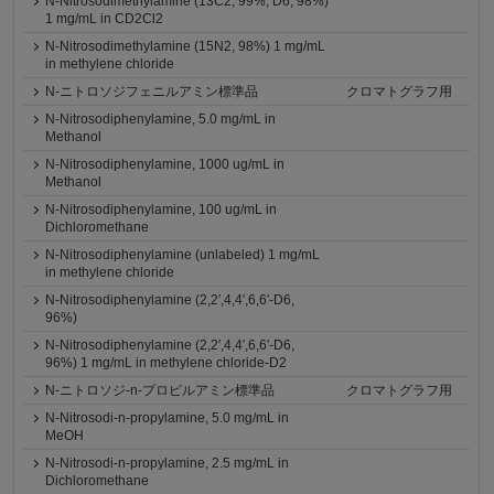
N-Nitrosodimethylamine (13C2, 99%; D6, 98%)
1 mg/mL in CD2Cl2
N-Nitrosodimethylamine (15N2, 98%) 1 mg/mL
in methylene chloride
N-ニトロソジフェニルアミン標準品
クロマトグラフ用
N-Nitrosodiphenylamine, 5.0 mg/mL in
Methanol
N-Nitrosodiphenylamine, 1000 ug/mL in
Methanol
N-Nitrosodiphenylamine, 100 ug/mL in
Dichloromethane
N-Nitrosodiphenylamine (unlabeled) 1 mg/mL
in methylene chloride
N-Nitrosodiphenylamine (2,2′,4,4′,6,6′-D6,
96%)
N-Nitrosodiphenylamine (2,2′,4,4′,6,6′-D6,
96%) 1 mg/mL in methylene chloride-D2
N-ニトロソジ-n-プロピルアミン標準品
クロマトグラフ用
N-Nitrosodi-n-propylamine, 5.0 mg/mL in
MeOH
N-Nitrosodi-n-propylamine, 2.5 mg/mL in
Dichloromethane