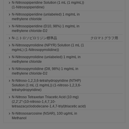
N-Nitrosopiperidine Solution (1 mL (1 mg/mL))
(1-Nitrosopiperidine)
N-Nitrosopiperidine (unlabeled) 1 mg/mL in
methylene chloride
N-Nitrosopiperidine (D10, 98%) 1 mg/mL in
methylene chloride-D2
N-ニトロソピロリジン標準品
クロマトグラフ用
N-Nitrosopyrrolidine (NPYR) Solution (1 mL (1
mg/mL) (1-Nitrosopyrrolidine))
N-Nitrosopyrrolidine (unlabeled) 1 mg/mL in
methylene chloride
N-Nitrosopyrrolidine (D8, 98%) 1 mg/mL in
methylene chloride-D2
N-Nitroso-1,2,3,6-tetrahydropyridine (NTHP)
Solution (1 mL (1 mg/mL)) (1-nitroso-1,2,3,6-
tetrahydropyridine)
N-Nitroso Tetraxetan Triacetic Acid (10 mg)
(2,2',2''-(10-nitroso-1,4,7,10-
tetraazacyclododecane-1,4,7-triyl)triacetic acid)
N-Nitrososarcosine (NSAR), 100 ug/mL in
Methanol