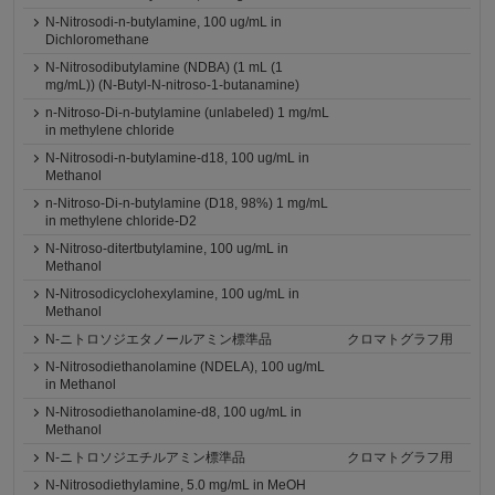
N-Nitrosodi-n-butylamine, 100 ug/mL in
Dichloromethane
N-Nitrosodibutylamine (NDBA) (1 mL (1
mg/mL)) (N-Butyl-N-nitroso-1-butanamine)
n-Nitroso-Di-n-butylamine (unlabeled) 1 mg/mL
in methylene chloride
N-Nitrosodi-n-butylamine-d18, 100 ug/mL in
Methanol
n-Nitroso-Di-n-butylamine (D18, 98%) 1 mg/mL
in methylene chloride-D2
N-Nitroso-ditertbutylamine, 100 ug/mL in
Methanol
N-Nitrosodicyclohexylamine, 100 ug/mL in
Methanol
N-ニトロソジエタノールアミン標準品
クロマトグラフ用
N-Nitrosodiethanolamine (NDELA), 100 ug/mL
in Methanol
N-Nitrosodiethanolamine-d8, 100 ug/mL in
Methanol
N-ニトロソジエチルアミン標準品
クロマトグラフ用
N-Nitrosodiethylamine, 5.0 mg/mL in MeOH