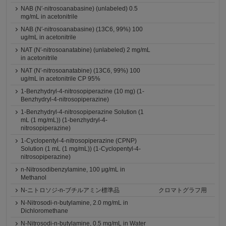
NAB (N′-nitrosoanabasine) (unlabeled) 0.5
mg/mL in acetonitrile
NAB (N′-nitrosoanabasine) (13C6, 99%) 100
ug/mL in acetonitrile
NAT (N′-nitrosoanatabine) (unlabeled) 2 mg/mL
in acetonitrile
NAT (N′-nitrosoanatabine) (13C6, 99%) 100
ug/mL in acetonitrile CP 95%
1-Benzhydryl-4-nitrosopiperazine (10 mg) (1-
Benzhydryl-4-nitrosopiperazine)
1-Benzhydryl-4-nitrosopiperazine Solution (1
mL (1 mg/mL)) (1-benzhydryl-4-
nitrosopiperazine)
1-Cyclopentyl-4-nitrosopiperazine (CPNP)
Solution (1 mL (1 mg/mL)) (1-Cyclopentyl-4-
nitrosopiperazine)
n-Nitrosodibenzylamine, 100 μg/mL in
Methanol
N-ニトロソジ-n-ブチルアミン標準品
クロマトグラフ用
N-Nitrosodi-n-butylamine, 2.0 mg/mL in
Dichloromethane
N-Nitrosodi-n-butylamine, 0.5 mg/mL in Water