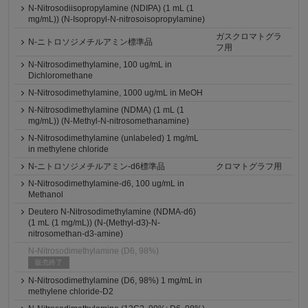
N-Nitrosodiisopropylamine (NDIPA) (1 mL (1
mg/mL)) (N-Isopropyl-N-nitrosoisopropylamine)
ガスクロマトグラ
N-ニトロソジメチルアミン標準品
フ用
N-Nitrosodimethylamine, 100 ug/mL in
Dichloromethane
N-Nitrosodimethylamine, 1000 ug/mL in MeOH
N-Nitrosodimethylamine (NDMA) (1 mL (1
mg/mL)) (N-Methyl-N-nitrosomethanamine)
N-Nitrosodimethylamine (unlabeled) 1 mg/mL
in methylene chloride
N-ニトロソジメチルアミン-d6標準品
クロマトグラフ用
N-Nitrosodimethylamine-d6, 100 ug/mL in
Methanol
Deutero N-Nitrosodimethylamine (NDMA-d6)
(1 mL (1 mg/mL)) (N-(Methyl-d3)-N-
nitrosomethan-d3-amine)
N-Nitrosodimethylamine (D6, 98%)
販売終了
N-Nitrosodimethylamine (D6, 98%) 1 mg/mL in
methylene chloride-D2