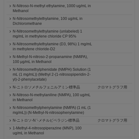
N-Nitroso-N-methyl ethylamine, 1000 ug/mL in
Methanol
N-Nitrosomethylethylamine, 100 ug/mL in
Dichloromethane
N-Nitrosomethylethylamine (unlabeled) 1
mg/mL in methylene chloride CP 95%
N-Nitrosomethylethylamine (D3, 98%) 1 mg/mL
in methylene chloride-D2
N-Methyl-N-nitroso-2-propanamine (NMIPA),
100 μg/mL in Methanol
N-Nitrosomethylphenidate (NMPH) Solution (1
mL (1 mg/mL)) (Methyl 2-(1-nitrosopiperidin-2-
yl)-2-phenylacetate)
N-ニトロソメチルフェニルアミン標準品
クロマトグラフ用
N-Nitroso-N-methylaniline (NMPA), 100 ug/mL
in Methanol
N-Nitrosomethylphenylamine (NMPA) (1 mL (1
mg/mL)) (N-Methyl-N-nitrosophenylamine)
N-ニトロソ-N '-メチルピペラジン標準品
クロマトグラフ用
1-Methyl-4-nitrosopiperazine (MNP), 100
ug/mL in Methanol