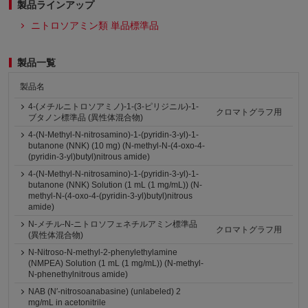
製品ラインアップ
ニトロソアミン類 単品標準品
製品一覧
製品名
4-(メチルニトロソアミノ)-1-(3-ピリジニル)-1-
クロマトグラフ用
ブタノン標準品 (異性体混合物)
4-(N-Methyl-N-nitrosamino)-1-(pyridin-3-yl)-1-
butanone (NNK) (10 mg) (N-methyl-N-(4-oxo-4-
(pyridin-3-yl)butyl)nitrous amide)
4-(N-Methyl-N-nitrosamino)-1-(pyridin-3-yl)-1-
butanone (NNK) Solution (1 mL (1 mg/mL)) (N-
methyl-N-(4-oxo-4-(pyridin-3-yl)butyl)nitrous
amide)
N-メチル-N-ニトロソフェネチルアミン標準品
クロマトグラフ用
(異性体混合物)
N-Nitroso-N-methyl-2-phenylethylamine
(NMPEA) Solution (1 mL (1 mg/mL)) (N-methyl-
N-phenethylnitrous amide)
NAB (N′-nitrosoanabasine) (unlabeled) 2
mg/mL in acetonitrile