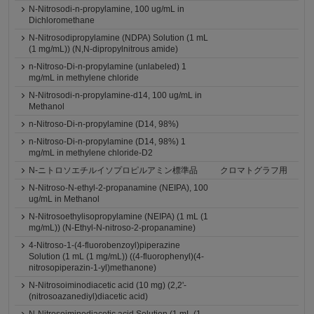
N-Nitrosodi-n-propylamine, 100 ug/mL in
Dichloromethane
N-Nitrosodipropylamine (NDPA) Solution (1 mL
(1 mg/mL)) (N,N-dipropylnitrous amide)
n-Nitroso-Di-n-propylamine (unlabeled) 1
mg/mL in methylene chloride
N-Nitrosodi-n-propylamine-d14, 100 ug/mL in
Methanol
n-Nitroso-Di-n-propylamine (D14, 98%)
n-Nitroso-Di-n-propylamine (D14, 98%) 1
mg/mL in methylene chloride-D2
N-ニトロソエチルイソプロピルアミン標準品
クロマトグラフ用
N-Nitroso-N-ethyl-2-propanamine (NEIPA), 100
ug/mL in Methanol
N-Nitrosoethylisopropylamine (NEIPA) (1 mL (1
mg/mL)) (N-Ethyl-N-nitroso-2-propanamine)
4-Nitroso-1-(4-fluorobenzoyl)piperazine
Solution (1 mL (1 mg/mL)) ((4-fluorophenyl)(4-
nitrosopiperazin-1-yl)methanone)
N-Nitrosoiminodiacetic acid (10 mg) (2,2'-
(nitrosoazanediyl)diacetic acid)