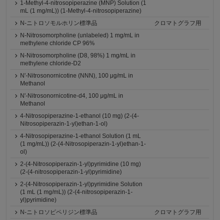
1-Methyl-4-nitrosopiperazine (MNP) Solution (1
mL (1 mg/mL)) (1-Methyl-4-nitrosopiperazine)
N-ニトロソモルホリン標準品
クロマトグラフ用
N-Nitrosomorpholine (unlabeled) 1 mg/mL in
methylene chloride CP 96%
N-Nitrosomorpholine (D8, 98%) 1 mg/mL in
methylene chloride-D2
N'-Nitrosonornicotine (NNN), 100 μg/mL in
Methanol
N'-Nitrosonornicotine-d4, 100 μg/mL in
Methanol
4-Nitrosopiperazine-1-ethanol (10 mg) (2-(4-
Nitrosopiperazin-1-yl)ethan-1-ol)
4-Nitrosopiperazine-1-ethanol Solution (1 mL
(1 mg/mL)) (2-(4-Nitrosopiperazin-1-yl)ethan-1-
ol)
2-(4-Nitrosopiperazin-1-yl)pyrimidine (10 mg)
(2-(4-nitrosopiperazin-1-yl)pyrimidine)
2-(4-Nitrosopiperazin-1-yl)pyrimidine Solution
(1 mL (1 mg/mL)) (2-(4-nitrosopiperazin-1-
yl)pyrimidine)
N-ニトロソピペリジン標準品
クロマトグラフ用